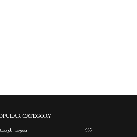
OPULAR CATEGORY
935
مقبوضہ بلوچست