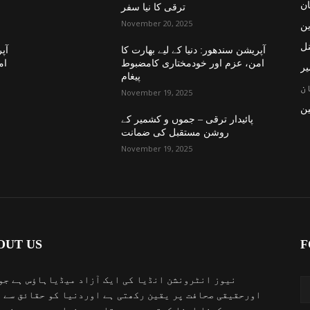
ان
ترقی کا نیا سفر
November 20, 2025
ین
نل
آپریشن سندھور: دنیا کے لیے بھارت کا
آپر
امن، عزم اور خودمختاری کامضبوط
ام
یر
پیغام
ن
November 19, 2025
ن
پائیدار ترقی – جموں و کشمیر کے
روشن مستقبل کی ضمانت
November 19, 2025
OUT US
F
نیوز انٹرونشن انڈیا کی ایک آزاد میڈیاہاؤس ہے جو
اورحقیقی صحافت پر یقین رکھتی ہے اوردنیا کو حقائق سے 