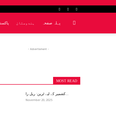
پہلہ صفحہ
ہندوستان
پاکست
- Advertisment -
MOST READ
کشمیر کے لیے ٹرین: ریل را...
November 20, 2025