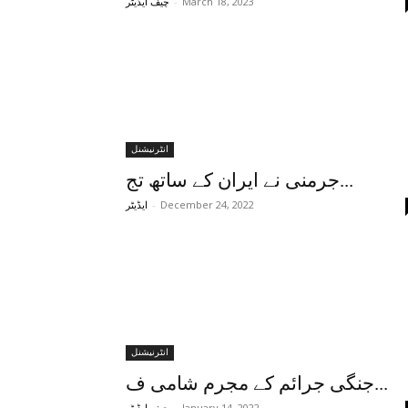
-
March 18, 2023
چیف ایڈیٹر
انٹرنیشنل
جرمنی نے ایران کے ساتھ تج...
-
December 24, 2022
ایڈیٹر
انٹرنیشنل
جنگی جرائم کے مجرم شامی ف...
-
January 14, 2022