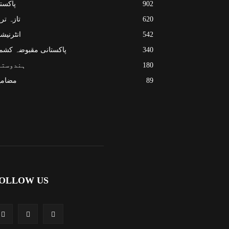
902
پاکست
620
تازہ تر
542
انٹرنیش
340
پاکستانی مقبوضہ کشم
180
ہندوستا
89
مضامی
OLLOW US