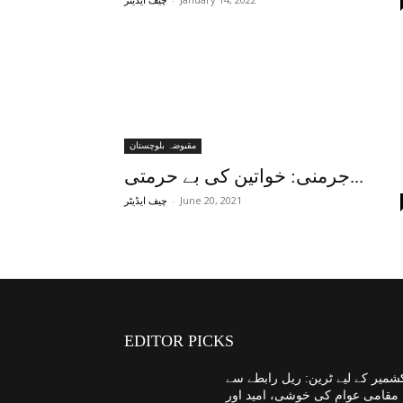
چیف ایڈیٹر
مقبوضہ بلوچستان
جرمنی: خواتین کی بے حرمتی...
-
June 20, 2021
چیف ایڈیٹر
EDITOR PICKS
شمیر کے لیے ٹرین: ریل رابطے سے
مقامی عوام کی خوشی، امید اور