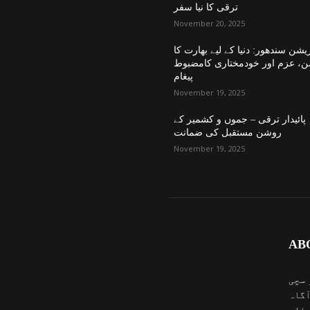
ترقی کا نیا سفر
November 20, 2025
یشن سندھور: دنیا کے لیے بھارت کا
ن، عزم اور خودمختاری کامضبوط
پیغام
November 19, 2025
پائیدار ترقی – جموں و کشمیر کے
روشن مستقبل کی ضمانت
November 19, 2025
AB
 سچی
آگاہ