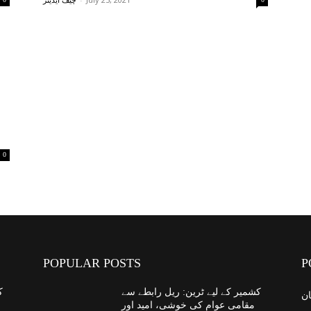
چیف ایڈیٹر
0
POPULAR POSTS
P
کشمیر کے لیے ٹرین: ریل رابطے سے
ک
ان
مقامی عوام کی خوشی، امید اور