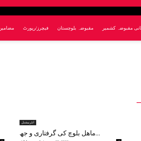
انی مقبوضہ کشمیر
مقبوضہ بلوچستان
فیچرز/رپورٹ
مضامین
انٹرنیشنل
ماھل بلوچ کی گرفتاری و جھ...