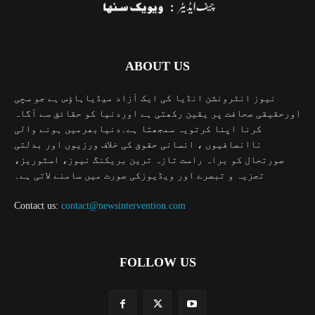
ABOUT US
نیوز انٹرونشن انڈیا کی ایک آزاد میڈیاہاؤس ہے جو سچی
اورحقیقی صحافت پر یقین رکھتی ہے اوردنیا کو حقائق سے آگاہ
کرنا اپنا کرتویہ سمجھتا ہے۔دنیابھرمیں ہونے والی
ناانصافیوں ، انسانی حقوق کی خلاف ورزیوں اور بدلتی
صورتحال کو براہ راست تازہ ترین بریکنگ نیوز، اسٹوریز،
تجزیہ و تبصرے اور ویڈیوزکی صورت میں سامنے لاتی ہے۔
Contact us:
contact@newsintervention.com
FOLLOW US