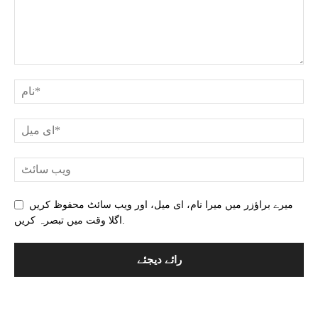
میرے براؤزر میں میرا نام، ای میل، اور ویب سائٹ محفوظ کریں
اگلا وقت میں تبصرہ کریں.