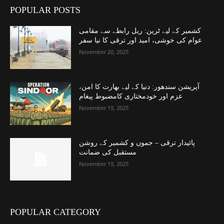
POPULAR POSTS
کشمیر کے لیے ٹرین: ریل رابطے سے مقامی
عوام کی خوشی، امید اور ترقی کا نیا سفر
November 20, 2025
آپریشن سندھور: دنیا کے لیے بھارت کا امن،
عزم اور خودمختاری کامضبوط پیغام
November 19, 2025
پائیدار ترقی – جموں و کشمیر کے روشن
مستقبل کی ضمانت
November 19, 2025
POPULAR CATEGORY