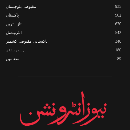
935
مقبوضہ بلوچستان
902
پاکستان
620
تازہ ترین
542
انٹرنیشنل
340
پاکستانی مقبوضہ کشمیر
180
ہندوستان
89
مضامین