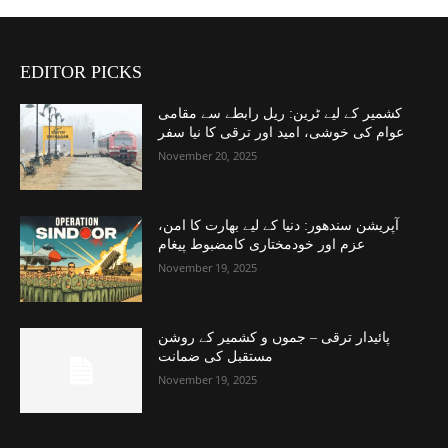
EDITOR PICKS
کشمیر کے لیے ٹرین: ریل رابطے سے مقامی
عوام کی خوشی، امید اور ترقی کا نیا سفر
November 20, 2025
آپریشن سندھور: دنیا کے لیے بھارت کا امن،
عزم اور خودمختاری کامضبوط پیغام
November 19, 2025
پائیدار ترقی – جموں و کشمیر کے روشن
مستقبل کی ضمانت
November 19, 2025