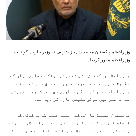
وزیراعظم پاکستان محمد شہباز شریف نے وزیر خارجہ کو نائب
وزیراعظم مقرر کردیا۔
وزیراعظم پاکستان آفس کے میڈیا ونگ سے جاری بیان کے
مطابق وزیراعظم نے وزیر خارجہ اسحاق ڈار کو نائب
وزیراعظم مقرر کرنے کی منظوری دی ہے، کابینہ ڈویژن
نے اس ضمن میں نوٹی فکیشن جاری کر دیا ہے۔
پاکستان پیپلز پارٹی کے رہنما فیصل کریم کنڈی کا
اسحاق ڈار کو نائب مقرر کرنے پر ردعمل کا اظہار کرتے
ہوئے کہا ہے کہ وزیراعظم شہباز شریف نے اسحاق ڈار کو