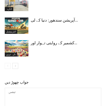
اداریہ
آپریشن سندھور: دنیا کے لی...
انٹرنیشنل
کشمیر کے روایتی تہوار اور...
تازہ ترین
جواب چھوڑ دیں