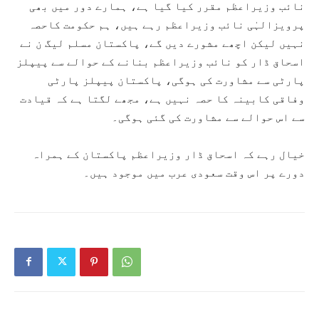
نائب وزیراعظم مقرر کیا گیا ہے، ہمارے دور میں بھی
پرویزالہٰی نائب وزیراعظم رہے ہیں، ہم حکومت کاحصہ
نہیں لیکن اچھے مشورے دیں گے، پاکستان مسلم لیگ ن نے
اسحاق ڈار کو نائب وزیراعظم بنانے کے حوالے سے پیپلز
پارٹی سے مشاورت کی ہوگی، پاکستان پیپلز پارٹی
وفاقی کابینہ کا حصہ نہیں ہے، مجھے لگتا ہے کہ قیادت
سے اس حوالے سے مشاورت کی گئی ہوگی۔
خیال رہے کہ اسحاق ڈار وزیراعظم پاکستان کے ہمراہ
دورے پر اس وقت سعودی عرب میں موجود ہیں۔