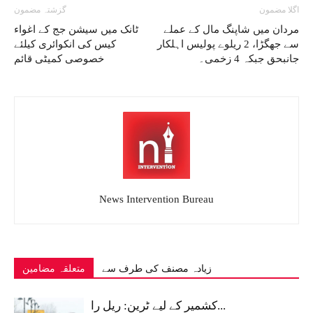
اگلا مضمون
گزشتہ مضمون
مردان میں شاپنگ مال کے عملے
ٹانک میں سیشن جج کے اغواء
سے جھگڑا، 2 ریلوے پولیس اہلکار
کیس کی انکوائری کیلئے
جانبحق جبکہ 4 زخمی۔
خصوصی کمیٹی قائم
News Intervention Bureau
زیادہ مصنف کی طرف سے
متعلقہ مضامین
کشمیر کے لیے ٹرین: ریل را...