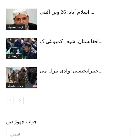
اسلام آباد: 26 ویں آئینی ...
زیادہ مقبول
افغانستان: شیعہ کمیونٹی ک...
انٹرنیشنل
خیبرایجنسی: وادی تیراہ می...
زیادہ مقبول
جواب چھوڑ دیں