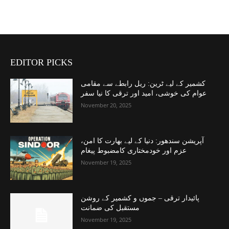
EDITOR PICKS
کشمیر کے لیے ٹرین: ریل رابطے سے مقامی
عوام کی خوشی، امید اور ترقی کا نیا سفر
November 20, 2025
آپریشن سندھور: دنیا کے لیے بھارت کا امن،
عزم اور خودمختاری کامضبوط پیغام
November 19, 2025
پائیدار ترقی – جموں و کشمیر کے روشن
مستقبل کی ضمانت
November 19, 2025