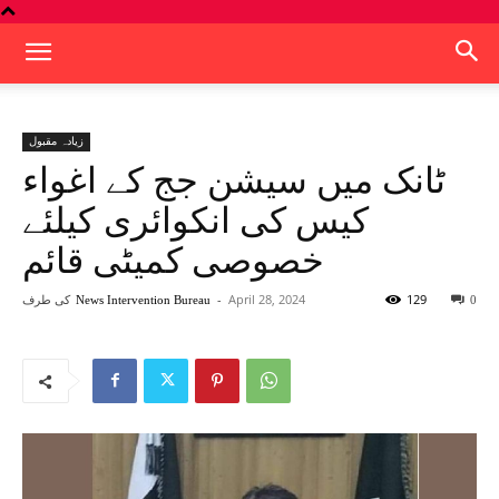
زیادہ مقبول
ٹانک میں سیشن جج کے اغواء
کیس کی انکوائری کیلئے
خصوصی کمیٹی قائم
129
April 28, 2024
-
کی طرف
News Intervention Bureau
0