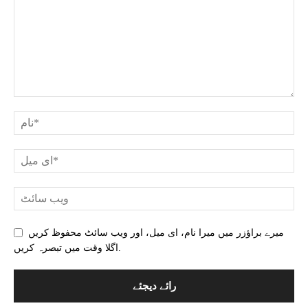
میرے براؤزر میں میرا نام، ای میل، اور ویب سائٹ محفوظ کریں
اگلا وقت میں تبصرہ کریں.