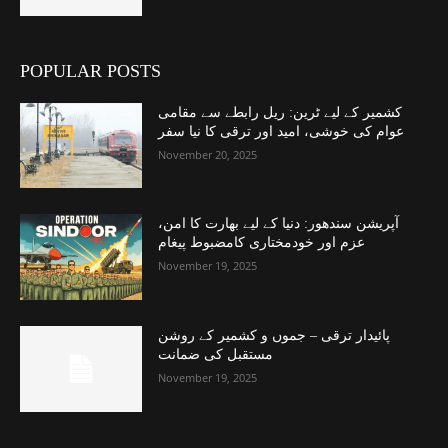
POPULAR POSTS
کشمیر کے لیے ٹرین: ریل رابطے سے مقامی
عوام کی خوشی، امید اور ترقی کا نیا سفر
November 20, 2025
آپریشن سندھور: دنیا کے لیے بھارت کا امن،
عزم اور خودمختاری کامضبوط پیغام
November 19, 2025
پائیدار ترقی – جموں و کشمیر کے روشن
مستقبل کی ضمانت
November 19, 2025