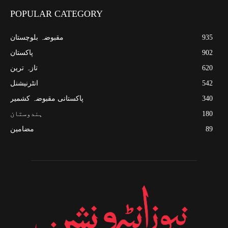
POPULAR CATEGORY
935
مقبوضہ بلوچستان
902
پاکستان
620
تازہ ترین
542
انٹرنیشنل
340
پاکستانی مقبوضہ کشمیر
180
ہندوستان
89
مضامین