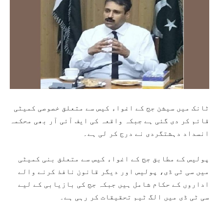
ٹانک میں سیشن جج کے اغواء کیس سے متعلق خصوصی کمیٹی
قائم کر دی گئی ہے جبکہ واقعہ کی ایف آئی آر بھی محکمہ
انسداد دہشتگردی نے درج کر لی ہے۔
پولیس کے مطابق جج کے اغواء کیس سے متعلق بنی کمیٹی
میں سی ٹی ڈی، پولیس اور دیگر قانون نافذ کرنے والے
اداروں کے حکام شامل ہیں جبکہ جج کی بازیابی کے لیے
سی ٹی ڈی میں الگ ٹیم تحقیقات کر رہی ہے۔