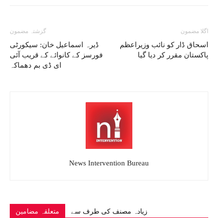
اگلا مضمون
گزشتہ مضمون
اسحاق ڈار کو نائب وزیراعظم
ڈیرہ اسماعیل خان: سیکورٹی
پاکستان مقرر کر دیا گیا
فورسز کے کانوائے کے قریب آئی
ای ڈی بم دھماکہ
News Intervention Bureau
زیادہ مصنف کی طرف سے
متعلقہ مضامین