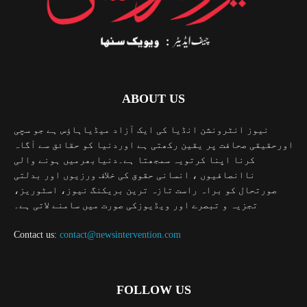
ABOUT US
نیوز انٹرونشن انڈیا کی ایک آزاد میڈیاہاؤس ہے جو سچی
اورحقیقی صحافت پر یقین رکھتی ہے اوردنیا کو حقائق سے آگاہ
کرنا اپنا کرتویہ سمجھتا ہے۔دنیابھرمیں ہونے والی
ناانصافیوں ، انسانی حقوق کی خلاف ورزیوں اور بدلتی
صورتحال کو براہ راست تازہ ترین بریکنگ نیوز، اسٹوریز،
تجزیہ و تبصرے اور ویڈیوزکی صورت میں سامنے لاتی ہے۔
Contact us:
contact@newsintervention.com
FOLLOW US