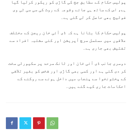
پولیس حکام کے مطابق جج کی گاڑی کو ریکور کرلیا گیا
ہے، اس کے ساتھ ہی جائے وقوعہ کے روٹ کی سی سی ٹی وی
فوٹیج بھی حاصل کر لی گئی ہے۔
پولیس حکام کا بتانا ہے کہ ڈی آئی خان ریجن کے مختلف
علاقوں میں مسلسل سرچ آپریشن اور کئی مشتبہ افراد سے
تفتیش بھی جاری ہے۔
دوسری جانب ڈی آئی خان اور ٹانک سرحد پر سکیورٹی سخت
کر دی گئی ہے اور کسی بھی گاڑی اور شخص کو بغیر تلاشی
کے پختونخوا سے پنجاب میں داخل ہونے سے روکنے کے
احکامات جاری کیے گئے ہیں۔