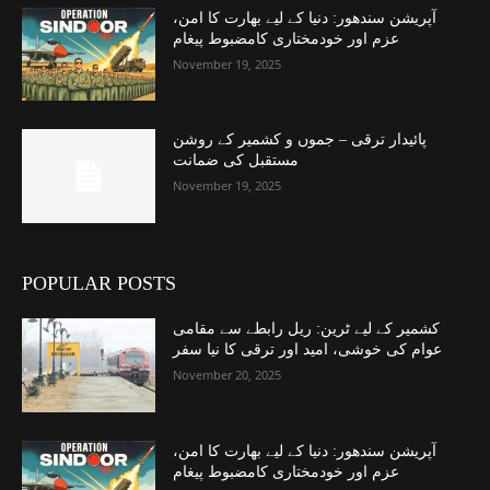
آپریشن سندھور: دنیا کے لیے بھارت کا امن،
عزم اور خودمختاری کامضبوط پیغام
November 19, 2025
پائیدار ترقی – جموں و کشمیر کے روشن
مستقبل کی ضمانت
November 19, 2025
POPULAR POSTS
کشمیر کے لیے ٹرین: ریل رابطے سے مقامی
عوام کی خوشی، امید اور ترقی کا نیا سفر
November 20, 2025
آپریشن سندھور: دنیا کے لیے بھارت کا امن،
عزم اور خودمختاری کامضبوط پیغام