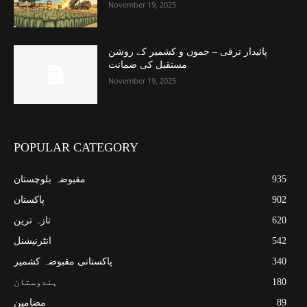
November 19, 2025
پائیدار ترقی – جموں و کشمیر کے روشن
مستقبل کی ضمانت
November 19, 2025
POPULAR CATEGORY
935
مقبوضہ بلوچستان
902
پاکستان
620
تازہ ترین
542
انٹرنیشنل
340
پاکستانی مقبوضہ کشمیر
180
ہندوستان
89
مضامین