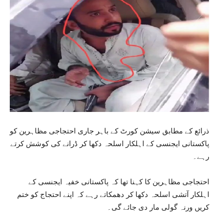
ذرائع کے مطابق سیشن کورٹ کے باہر جاری احتجاجی مظاہرین کو
پاکستانی ایجنسی کے اہلکار اسلحہ دکھا کر ڈرانے کی کوشش کرتے
رہے۔
احتجاجی مظاہرین کا کہنا تھا کہ پاکستانی خفیہ ایجنسی کے
اہلکار آتشی اسلحہ دکھا کر دھمکاتے رہے کہ اپنے احتجاج کو ختم
کریں ورنہ گولی مار دی جائے گی۔