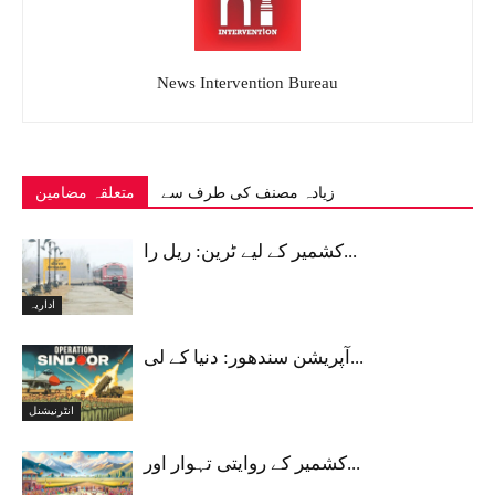
News Intervention Bureau
زیادہ مصنف کی طرف سے
متعلقہ مضامین
کشمیر کے لیے ٹرین: ریل را...
اداریہ
آپریشن سندھور: دنیا کے لی...
انٹرنیشنل
کشمیر کے روایتی تہوار اور...