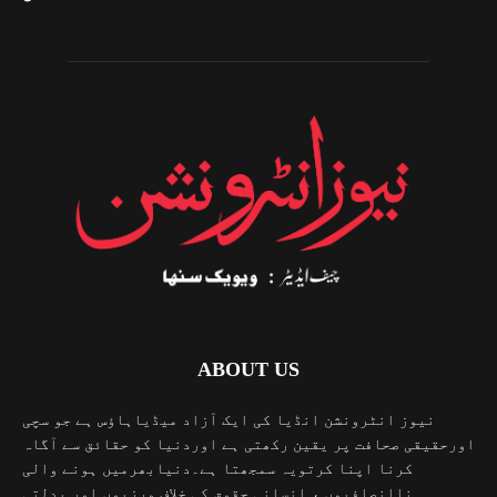
ABOUT US
نیوز انٹرونشن انڈیا کی ایک آزاد میڈیاہاؤس ہے جو سچی
اورحقیقی صحافت پر یقین رکھتی ہے اوردنیا کو حقائق سے آگاہ
کرنا اپنا کرتویہ سمجھتا ہے۔دنیابھرمیں ہونے والی
ناانصافیوں ، انسانی حقوق کی خلاف ورزیوں اور بدلتی