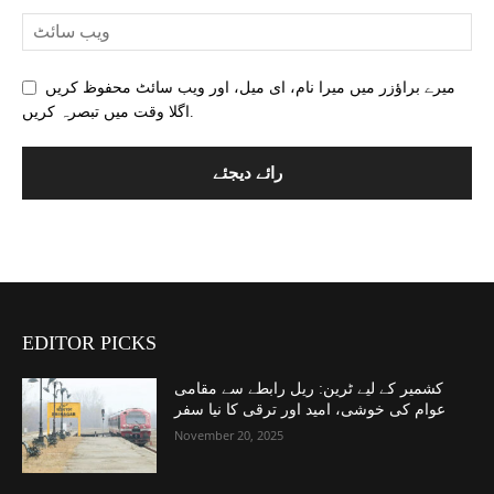
میرے براؤزر میں میرا نام، ای میل، اور ویب سائٹ محفوظ کریں
اگلا وقت میں تبصرہ کریں.
EDITOR PICKS
کشمیر کے لیے ٹرین: ریل رابطے سے مقامی
عوام کی خوشی، امید اور ترقی کا نیا سفر
November 20, 2025