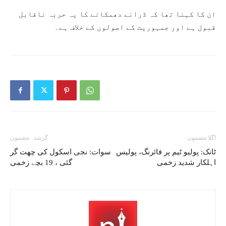
ان کا کہنا تھا کہ ڈرانے دھمکانے کا یہ حربہ ناقابل
قبول ہے اور جمہوریت کے اصولوں کے خلاف ہے۔
اگلا مضمون
گزشتہ مضمون
ٹانک: پولیو ٹیم پر فائرنگ، پولیس
سوات: نجی اسکول کی چھت گر
اہلکار شدید زخمی
گئی ، 19 بچے زخمی