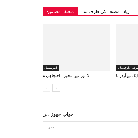
زیادہ مصنف کی طرف سے
متعلقہ مضامین
بوضہ بلوچستان
انٹرنیشنل
لاہور میں مجوزہ احتجاجی م...
جواب چھوڑ دیں