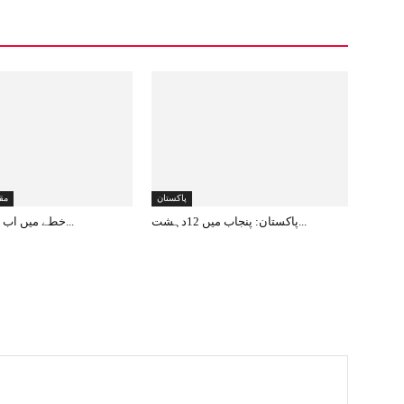
پاکستان
مق
پاکستان: پنجاب میں 12دہشت...
خطے میں اب ایک نیوآرڈر نا...