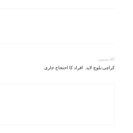
اگلا مضمون
کراچی:بلوچ لاپتہ افراد کا احتجاج جاری