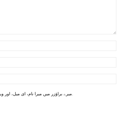
میرے براؤزر میں میرا نام، ای میل، اور ویب سائٹ محفوظ کریں اگلا وقت میں تبصرہ کریں.