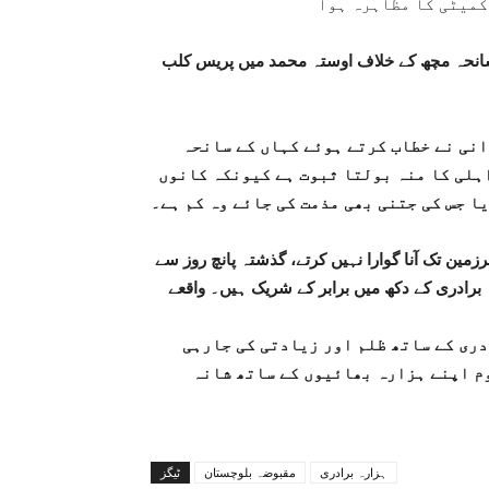
کمیٹی کا مظاہرہ ہوا
انحہ مچھ کے خلاف اوستہ محمد میں پریس کلب
نی نے خطاب کرتے ہوئے کہاں کے سانحہ
ہلی کا منہ بولتا ثبوت ہے کیونکہ کانوں
ا جس کی جتنی بھی مذمت کی جائے وہ کم ہے۔
مین تک آنا گوارا نہیں کرتے، گذشتہ پانچ روز سے
برادری کے دکھ میں برابر کے شریک ہیں۔ واقعے
ری کے ساتھ ظلم اور زیادتی کی جارہی
م اپنے ہزارہ بھائیوں کے ساتھ شانہ
ہزارہ برادری
مقبوضہ بلوچستان
ٹیگز