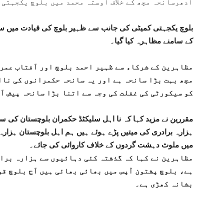
ادھرسانحہ مچھ کے خلاف اوستہ محمد میں بلوچ یکجہتی 
بلوچ یکجہتی کمیٹی کی جانب سے ظہیر بلوچ کی قیادت میں س
کے سامنے مظاہرہ کیا گیا۔
مظاہرین کے شرکاء سے ظہیر احمد بلوچ اور آفتاب عمرا
مچھ بہت بڑا سانحہ ہے اور یہ سانحہ حکمرانوں کی ناا
کو سیکورٹی کی غفلت کی وجہ سے اتنا بڑا سانحہ پیش آی
مقررین نے مزید کہا کہ نا اہل سلیکٹڈ حکمران بلوچستان کی سرز
ہزارہ برادری کی میتیں پڑے ہوئے ہیں ہم اہل بلوچستان ہزارہ 
میں ملوث دہشت گردوں کے خلاف کاروائی کی جائے۔
مظاہرین نے کہا کہ گذشتہ کئی دہائیوں سے ہزارہ براد
ہے، بلوچ پشتون آپس میں بھائی بھائی ہیں آج بلوچ قو
بشانہ کھڑی ہے۔