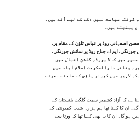
م کوئٹہ سیاست نہیں دکھ کے لیے آئے ہیں۔
مات بشمول ابوالحسن اصفہانی روڈ پر عباس ٹاؤن کے مقام پر،
 چورنگی، ایم اے جناح روڈ پر نمائش چورنگی،
ھا خان برج، ملیر میں کالا بورڈ، گلشنِ اقبال میں
ں۔ وفاقی دارالحکومت اسلام آباد میں
کہ لاہور میں گورنر ہاؤس کے سامنے دھرنے
 ہے کہ آزاد کشمیر سمت گلگت بلتستان کے
۔ ان کا کہنا تھا ہم ہزارہ شیعہ کمیونٹی کے
 ہو گا۔ ان کا یہ بھی کہنا تھا کہ ورثا سے