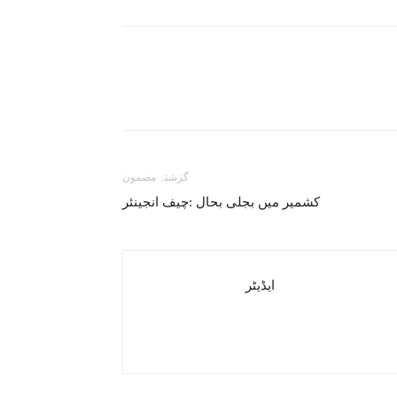
گزشتہ مضمون
کشمیر میں بجلی بحال :چیف انجینئر
ایڈیٹر