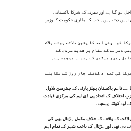
خل ہو گیا ہے اور دھرنے کے شرکا پاکستانی
 نہیں دیتے ہیں۔ جب کہ ملٹری حکومت کا وزیر
ا کو اپنی آمد کا یقین دلاتے ہوئے ہلاک
ھی دھرنے کے مقام پر شدید سردی کے
امل ہیں، میتوں کے ہمراہ موجود ہے۔
رکا کی تعداد گذشتہ چار روز کے مقابلے
ہے تاہم پاکستان پیپلز پارٹی کے چیئرمین بلاول
بِ اختلاف کے اتحاد پی ڈی ایم کی مرکزی قیادت
ے لیے کوئٹہ پہنچے۔
ہلاکت کے واقعے کے خلاف مکمل ہڑتال بھی کی
ے دی تھی اور ہڑتال کے باعث شہر کے تمام اہم