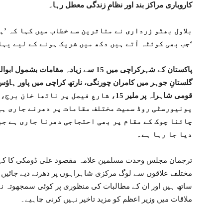
کاروباری مراکز بند اور نظامِ زندگی معطل رہا۔
بلاول بھٹو زرداری نے متاثرین سے خطاب میں کہا کہ ’ہ
جب بھی کوئٹہ آتے ہیں دکھ میں شریک ہونے کے لیے یہاں پہنچتے ہیں۔‘
پاکستان کے شہرکراچی میں 15 سے زیادہ مقا
گلستانِ جوہر میں کامران چورنگی، نارتھ کراچی میں پاور ہاؤس
قومی شاہراہ پر ملیر 15، شارعِ فیصل پر نات
یونیورسٹی روڈ سمیت مختلف مقامات پر دھرنے جاری ہی
چائنا چوک کے مقام پر بھی احتجاجی دھرنا جاری ہے جب
دیا جا رہا ہے۔
ترجمان مجلس وحدت مسلمین علامہ مقصود علی ڈومکی کا کہنا
مختلف علاقوں سے لوگ مرکزی شاہراہوں پر دھرنے دیے جائیں گے
ساتھ ہیں اور ان کے مطالبات کی منظوری پر کوئی سمجھوتہ نہیں
ملاقات میں وزیر اعظم کو مزید تاخیر نہیں کرنی چاہیے۔