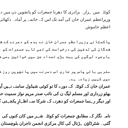
کوئٹہ میں ہزارہ برادری کا دھرنا جمعرات کو پانچویں دن میں دا
وزیراعظم عمران خان کی آمد تک اس کے خاتمے پر آمادہ دکھائی
اعظم خاموش
پاکستانی وزیراعظم عمران خان نے بدھ کو دھرنے کے شرک
شدگان کی تدفین کی درخواست کی تھی تاہم جمعرات کو ب
باوجود لوگوں کی بہت بڑی تعداد جن میں خواتین بھی ش
مغربی بائی پاس پر جاری اس دھرنے میں پانچویں روز ش
میں کہیں زیادہ ہے۔
عمران خان کے کوئٹہ کے دورے کا تو کوئی شیڈول سامنے نہیں آیا 
بھٹو زرداری اور مسلم لیگ ن کی نائب صدر مریم نواز سمیت حز
اور دیگر رہنما جمعرات کو دھرنے کے شرکا سے اظہارِ یکجہتی ک
نامہ نگار کے مطابق جمعرات کو کوئٹہ شہر میں کان کنوں کی 
گئی۔ شٹرڈاؤن ہڑتال کی کال مرکزی انجمن تاجران بلوچستان ن