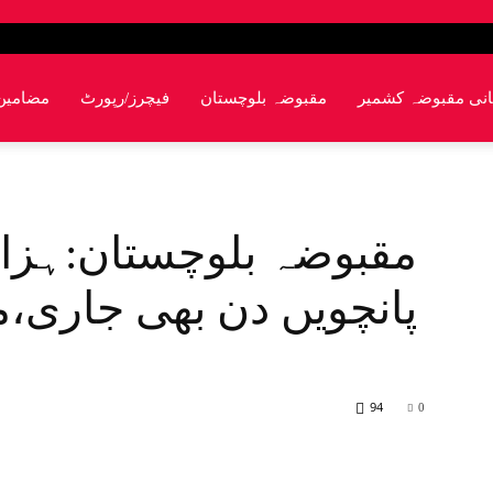
انی مقبوضہ کشمیر
مقبوضہ بلوچستان
فیچرز/رپورٹ
مضامین
مقبوضہ بلوچستان:ہزارہ
پانچویں دن بھی جاری،
94
0