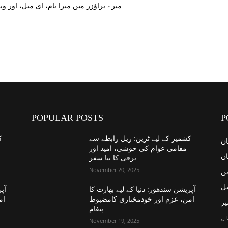
میرے براؤزر میں میرا نام، ای میل، اور ویب سائٹ محفوظ کریں اگلا وقت میں تبصرہ کریں.
POPULAR POSTS
P
کشمیر کے لیے ٹرین: ریل رابطے سے
ک
ان
مقامی عوام کی خوشی، امید اور
ان
ترقی کا نیا سفر
November 20, 2025
ین
نل
آپریشن سندھور: دنیا کے لیے بھارت کا
آپر
امن، عزم اور خودمختاری کامضبوط
ام
یر
پیغام
ن
November 19, 2025