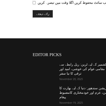
EDITOR PICKS
شمیر کے لیے ٹرین: ریل رابطے سے
مقامی عوام کی خوشی، امید اور
ترقی کا نیا سفر
November 20, 2025
یشن سندھور: دنیا کے لیے بھارت کا
ن، عزم اور خودمختاری کامضبوط
پیغام
November 19, 2025