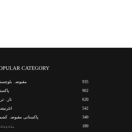
OPULAR CATEGORY
935
مقبوضہ بلوچست
902
پاکست
620
تازہ تر
542
انٹرنیش
340
پاکستانی مقبوضہ کشم
180
ہندوستا