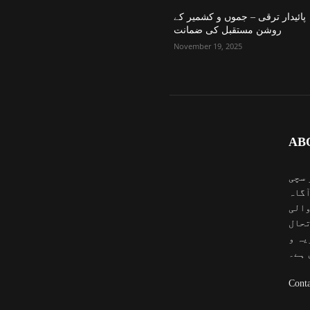
پائیدار ترقی – جموں و کشمیر کے
روشن مستقبل کی ضمانت
November 19, 2025
AB
 سچی
آگاہ
والی
تحال
یہ و
 ہے۔
Conta