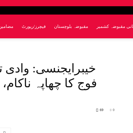
انی مقبوضہ کشمیر
مقبوضہ بلوچستان
فیچرز/رپورٹ
مضامین
خیبرایجنسی: وادی ت
فوج کا چھاپہ ناکام،
69
0