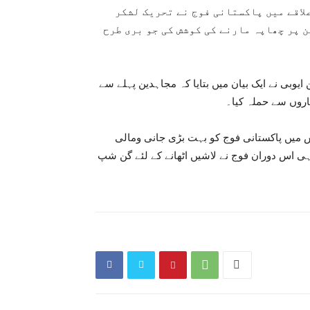
لاقے میں پاکستانی فوج نے تحریک لشکر
 پر چھاپہ مارنے کی کوشش کی جو بری طرح
یوبی نے ایک بیان میں بتایا کہ مجاہدین پہلے سے
یاروں سے حملہ کیا۔
رہی جس میں پاکستانی فوج کو بہت بڑی جانی ومالی
ہی اس دوران فوج نے لاشیں اٹھانے کے لئے گن شپ