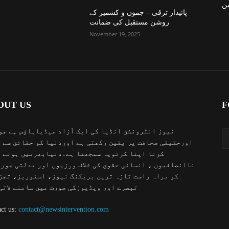
ن
پائیدار ترقی – جموں و کشمیر کے
روشن مستقبل کی ضمانت
November 19, 2025
OUT US
F
نیوز انٹرونشن انڈیا کی ایک آزاد میڈیاہاؤس ہے جو
اورحقیقی صحافت پر یقین رکھتی ہے اوردنیا کو حقائق سے 
کرنا اپنا کرتویہ سمجھتا ہے۔دنیابھرمیں ہونے 
ناانصافیوں ، انسانی حقوق کی خلاف ورزیوں اور بدلتی صور
کو براہ راست تازہ ترین بریکنگ نیوز، اسٹوریز، تجز
تبصرے اور ویڈیوزکی صورت میں سامنے لاتی
ct us:
contact@newsintervention.com