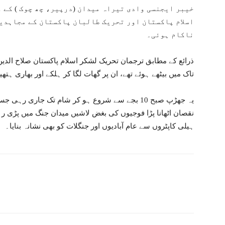
خیبر ایجنسی وادی تیراہ میدان (درپیر، چھ چوک ) کے ع
اسلام پاکستان اور تحریک طالبان پاکستان کے مجاہدین
ناکام ہوئی۔
ذرائع کے مطابق ترجمان تحریک لشکر اسلام پاکستان صلاح الدین ا
تاک میں بیٹھے ہوئے تھے، ان پر گھات لگا کر ہلکے اور بھاری ہتھ
یہ جھڑپ صبح 10 بجے سے شروع ہو کر شام تک جاری 
نقصان اٹھانا پڑا فوجیوں کی بغض لاشیں میدان جنگ میں پڑی ر
ہیلی کاپٹروں سے عام آبادیوں اور جنگلات کو بھی نشانہ بنایا۔