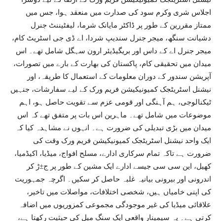
اجلاس شری وکرم سود کی صدارت میں منعقد ہوا، جس میں
ممتاز مقررین کے طور پر ڈاکٹر مایانک شرما، لیفٹیننٹ جنرل
دشیانت سنگھ، میجر جنرل سندیپ شردا، اے ڈی جی اسٹریٹ کام،
میجر جنرل اے کے داس اور بریگیڈیئر ارون سہگل شامل تھے۔ اس
میدان میں تحقیقی کام، پاکستان کی بھارت کے بارے میں تصورات،
آپریشن سندور کے دوران معلومات کے استعمال کا طریقہ، اور
نیشنل اسٹریٹجک کمیونیکیشن فریم ورک کے لیے سفارشات، جنہیں
ٹیکنالوجی، ہم آہنگی اور قومی عزم سے تقویت حاصل ہو، اہم
موضوعات میں شامل تھے۔ ماہرین اس بات پر متفق تھے کہ اس
میدان میں بڑی تبدیلی کی ضرورت ہے۔ انہوں نے مشاہدہ کیا کہ
ایک واحد نیشنل اسٹریٹجک کمیونیکیشن فریم ورک وقت کی
ضرورت ہے تاکہ تمام سرکاری ادارے، مسلح افواج، میڈیا، اکیڈمیا،
کھیل، این سی سی جیسے ادارے ایک مشین کے طور پر ج±ڑ کر
اندرونی اور بیرونی بیانیہ غلبہ حاصل کر سکیں۔ اگرچہ جمہوریت
کی اپنی خامیاں ہیں، شخصی اختلافات، مواصلات میں تاخیر،
علاقائی میڈیا کی غیر موجودگی مجموعی کمزوریوں میں اضافہ
کرتی ہے۔ یہ سیمینار واقعی ایک سنگ میل کی حیثیت رکھتا ہے،