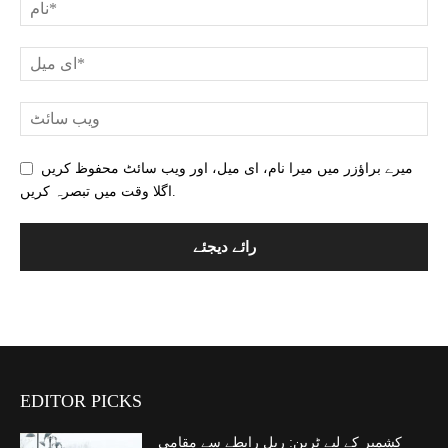
میرے براؤزر میں میرا نام، ای میل، اور ویب سائٹ محفوظ کریں
اگلا وقت میں تبصرہ کریں.
EDITOR PICKS
کشمیر کے لیے ٹرین: ریل رابطے سے مقامی