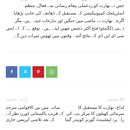
جس نے بھارت کو ردعملی پیغام رسانی سے فعال، منظم
اسٹریٹجک کمیونیکیشن کے مستقبل کے ڈھانچے کی جانب بڑھایا۔
اگرچہ بھارت نے ماضی میں جنگیں اور تنازعات جیتے ہیں، مگر
ذہنی (کگنیٹو) فتح اکثر دشمن چھین لیتے ہیں۔ توقع ہے کہ اے ایس
سی ای این ڈی کے نتائج آئندہ وقتوں میں ٹھوس ثمرات دیں گے۔
اگلا مضمون
گزشتہ مضمون
لداخ، بھارت کا مستقبل کا
سانبہ میں بین الاقوامی سرحد
سرمائی کھیلوں کا مرکز بننے کی
کے قریب پاکستانی ڈورن نظر آنے
راہ پر: لیفٹیننٹ گورنر کویندر گپتا
کے بعد تلاشی آپریشن جاری