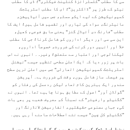
سی کا مطلب ”کلسٹرائزڈ کنٹینٹ فیکٹری“؛ ڈی کا مطلب
نیٹو کے طرز پر ”ڈاکٹرین“؛ ای کا مطلب اسٹریٹجک
کمیونیکیشن کے لیے ایکو سسٹم، جس میں آئیڈییشن،
مانیٹرنگ، مواد کی تیاری اور تقسیم شامل ہیں؛ ایف کا
مطلب ”فارنگ دی آئیڈل گنز“ یعنی سابق فوجی، کھیل،
این سی سی اور دیگر اداروں کو شامل کرنا؛ جی کا مطلب
خلا اور انہیں دور کرنے کی ضرورت، خصوصاً اداروں،
ٹیکنالوجی اور اعتبار سے متعلق؛ وغیرہ۔ انہوں نے اس
بات پر زور دیا کہ ایک اعلیٰ سطحی تنظیم جیسے ”نیشنل
اسٹریٹجک کمیونیکیشن اتھارٹی“ جس میں اعلیٰ ترین سطح
پر فیصلہ ساز شامل ہوں، وقت کی ضرورت ہے۔ آپریشن
سندور ایک بہترین کام تھا، لیکن ردعمل کی رفتار کو
”گولڈن آور“ اصول کے مطابق ہونا چاہیے تھا۔ انہوں نے
”کگنیٹو وارفیئر“ کے نسبتاً کم معروف شعبے پر بھی بات
کی، جہاں مصنوعی حقیقتیں، انفارمیشن لانڈرنگ اور
”کگنیٹو کل چین“ جیسے نئے اصطلاحات سامنے آ رہی ہیں۔
نیشنل اسٹریٹجک کمیونیکیشن فریم ورک کے ارتقا کے لیے دوسرا