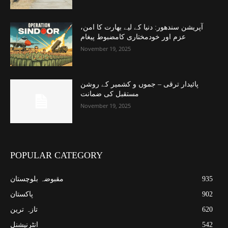
آپریشن سندھور: دنیا کے لیے بھارت کا امن،
عزم اور خودمختاری کامضبوط پیغام
November 19, 2025
پائیدار ترقی – جموں و کشمیر کے روشن
مستقبل کی ضمانت
November 19, 2025
POPULAR CATEGORY
935
مقبوضہ بلوچستان
902
پاکستان
620
تازہ ترین
542
انٹرنیشنل