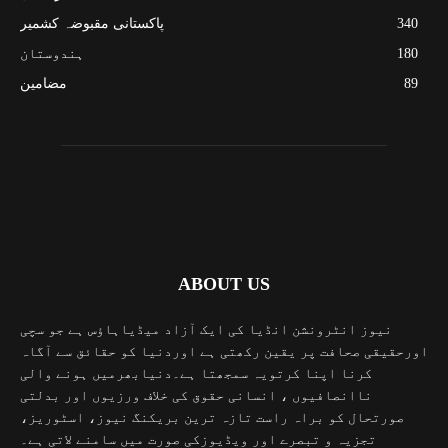
340
پاکستانی مقبوضہ کشمیر
180
ہندوستان
89
مضامین
ABOUT US
نیوز انٹرونشن انڈیا کی ایک آزاد میڈیاہاؤس ہے جو سچی
اورحقیقی صحافت پر یقین رکھتی ہے اوردنیا کو حقائق سے آگاہ
کرنا اپنا کرتویہ سمجھتا ہے۔دنیابھرمیں ہونے والی
ناانصافیوں ، انسانی حقوق کی خلاف ورزیوں اور بدلتی
صورتحال کو براہ راست تازہ ترین بریکنگ نیوز، اسٹوریز،
تجزیہ و تبصرے اور ویڈیوزکی صورت میں سامنے لاتی ہے۔