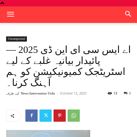
Uncategorized
اے ایس سی ای این ڈی 2025 —
پائیدار بیانیہ غلبے کے لیے
اسٹریٹجک کمیونیکیشن کو ہم
آہنگ کرنا۔
13
October 12, 2025
-
کی طرف
News Intervention Urdu
0