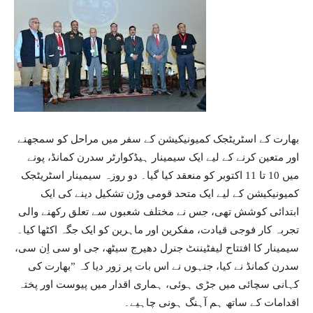
بھارت کے اسٹریٹجک کمیونیکیشن کے سفر میں مراحل کو سمجھنے
اور متعین کرنے کے لیے ایک سیمینار ہیڈکوارٹر سدرن کمانڈ، پونے
میں 10 تا 11 اکتوبر کو منعقد کیا گیا۔ دو روزہ سیمینار اسٹریٹجک
کمیونیکیشن کے لیے ایک متحد قومی وڑن تشکیل دینے کی ایک
ابتدائی کوشش تھی، جس نے مختلف شعبوں سے تعلق رکھنے والی
تجربہ کار فوجی قیادت، مفکرین اور ماہرین کو ایک جگہ اکٹھا کیا۔
سیمینار کا افتتاح لیفٹیننٹ جنرل دھیرج سیٹھ، جی او سی اِن سی،
سدرن کمانڈ نے کیا، جنہوں نے اس بات پر زور دیا کہ ”بھارت کی
کہانی سچائی میں جڑی ہوئی، ہماری اقدار میں پیوست اور پختہ
اقدامات کے ساتھ ہم آہنگ ہونی چاہیے۔