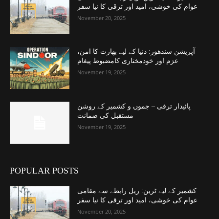
عوام کی خوشی، امید اور ترقی کا نیا سفر
November 20, 2025
آپریشن سندھور: دنیا کے لیے بھارت کا امن،
عزم اور خودمختاری کامضبوط پیغام
November 19, 2025
پائیدار ترقی – جموں و کشمیر کے روشن
مستقبل کی ضمانت
November 19, 2025
POPULAR POSTS
کشمیر کے لیے ٹرین: ریل رابطے سے مقامی
عوام کی خوشی، امید اور ترقی کا نیا سفر
November 20, 2025