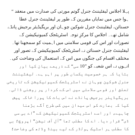
“ پہلا اجلاس لیفٹیننٹ جنرل گوتم مورتی کی صدارت میں منعقد
ہوا جس میں نمایاں مقررین کے طور پر لیفٹیننٹ جنرل عطا
حسنائن، لیفٹیننٹ جنرل شوکین چوہان اور بریگیڈیئر برجیش پانڈے
شامل تھے۔ اجلاس کا مرکزِ توجہ اسٹریٹجک کمیونیکیشن کے
تصورات اور اس کی قومی سلامتی میں اہمیت کو سمجھنا تھا۔
لیفٹیننٹ جنرل حسنائن نے اسٹریٹجک کمیونیکیشن کے تصور اور
مختلف اقسام کی جنگوں میں اس کے استعمال کی وضاحت کی۔
انہوں نے اس شعبے کو ”10 سی“ کے ذریعے بیان کیا اور
بتایا کہ ہر خصوصیت یکساں طور پر اہم ہے۔ لیفٹیننٹ
جنرل شوکین چوہان نے اسٹریٹجک کمیونیکیشن کے تاریخی
تعلق اور قومی سلامتی میں اس کے کردار پر روشنی ڈالی۔
بریگیڈیئر برجیش پانڈے نے اس بات کا پورا خاکہ پیش
کیا کہ بھارت کو اس میدان میں کس طرح آگے بڑھنا
چاہیے، اور اسے اسٹریٹجک کمیونیکیشن کے ”اے بی سی
ڈی“ قرار دیا۔ اے کا مطلب تھا ”آل آف نیشن“ اپروچ؛ بی
کا مطلب ہر اسٹیک ہولڈر کے لیے بینڈ وِڈتھ کی وضاحت؛