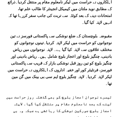
اہلکاروں نے حراست میں لیکر نامعلوم مقام پر منتقل کردیا۔ذرائع
کے مطابق نوید ملتان میں کیمیکل انجینئر کا طالب علم تھا،
امتحانات دینے کے بعد کوئٹہ سے تربت کی جانب سفر کررہا تھا کہ
انہیں لاپتہ کیا گیا۔
مقبوضہ بلوچستان کے ضلع نوشکی سے پاکستانی فورسز نے تین
نوجوانوں کو حراست میں لیکر لاپتہ کردیا۔تینوں نوجوانوں کو
مختلف علاقوں سے لاپتہ کیا گیا ہے۔ لاپتہ نوجوانوں میں ریاض
بادینی، چنگیز بلوچ اور اعجاز بلوچ شامل ہیں۔ ریاض بادینی اور
چنگیز بلوچ کو تین روز قبل نوشکی بازار کے قریب سے پاکستانی
فورسز، فرنٹیئر کور اور خفیہ اداروں کے اہلکاروں نے حراست میں
لیکر لاپتہ کردیا۔ لاپتہ چنگیز بلوچ ایم سی بی بینک میں گن مین
تھا۔
تیسرے نوجوان اعجاز بلوچ کو بھی گذشتہ روز حراست میں
لینے کے بعد نامعلوم مقام پر منتقل کیا گیا۔ لاپتہ
اعجاز بلوچ جورکین نوشکی کا رہائشی ہے جبکہ وہ بی