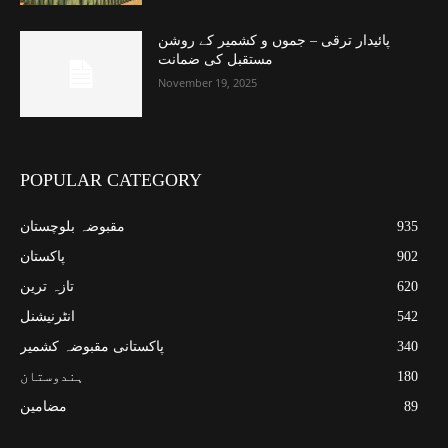
پائیدار ترقی – جموں و کشمیر کے روشن
مستقبل کی ضمانت
November 19, 2025
POPULAR CATEGORY
935
مقبوضہ بلوچستان
902
پاکستان
620
تازہ ترین
542
انٹرنیشنل
340
پاکستانی مقبوضہ کشمیر
180
ہندوستان
89
مضامین