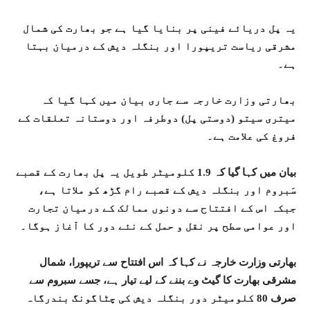
یہ پل دریائے فینی پر بنایا گیا ہے جو بھارت کی شمال
مشرقی ریاست تریپورا اور بنگلہ دیش کے درمیان بہتا
ہے۔
بھارتی وزارت خارجہ سے جاری بیان میں کہا گیا کہ
میتری سیتو (دوستی پل) دوطرفہ اور دوستانہ تعلقات کے
فروغ کی علامت ہے۔
بیان میں کہا گیا کہ 1.9 کلومیٹر طویل یہ پل بھارت کے قصبے
سَبروم اور بنگلہ دیش کے قصبے رام گڑھ کو ملاتا ہے،
جبکہ اس کے افتتاح سے دونوں ممالک کے درمیان تجارت
اور عوامی سطح پر نقل و حمل کے نئے دور کا آغاز ہوگا۔
بھارتی وزارت خارجہ نے کہا کہ اس افتتاح سے تریپورا، شمال
مشرقی بھارت کا گیٹ وے بننے کے لیے تیار ہے، جسے سبروم سے
صرف 80 کلومیٹر دور بنگلہ دیش کی چٹاگونگ بندرگاہ