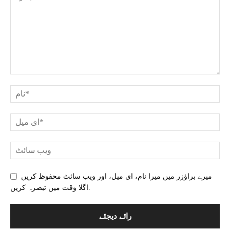
میرے براؤزر میں میرا نام، ای میل، اور ویب سائٹ محفوظ کریں
اگلا وقت میں تبصرہ کریں.