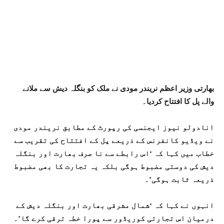
بھارتی وزیر اعظم نریندر مودی نے ملک کو بنگلہ دیش سے ملانے
والے پل کا افتتاح کردیا۔
انادولو نیوز ایجنسی کی رپورٹ کے مطابق نریندر مودی
نے ویڈیو کانفرنس کے ذریعے پل کے افتتاح کی تقریب سے
خطاب میں کہا کہ ‘اس رابطے سے نا صرف بھارت اور بنگلہ
دیش کی دوستی مضبوط ہوگی بلکہ یہ تجارت کا بھی مضبوط
ذریعہ ثابت ہوگی’۔
انہوں نے کہا کہ ‘شمال مشرقی بھارت اور بنگلہ دیش کے
درمیان اس تجارتی کوریڈور سے پورا خطہ ترقی کرے گا’۔