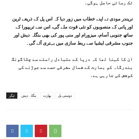
تک رسائی حاصل ہوگی۔
نریندر مودی نے اپنے خطاب میں زور دیا کہ اس پل کے ذریعے ٹرین
اور پانی کے منصوبوں کو نئی قوت ملے گی، اس سے تریپورا کے
ساتھ جنوبی آسام، میزورام اور منی پور کی بھی بنگلہ دیش اور
جنوب مشرقی ایشیا سے ربط سازی میں بہتری آئے گی۔
ان کا کہنا تھا کہ دریا کے متبادل راستے سے چٹاگونگ
بندرگاہ کو بھارت کے شمال مشرقی حصے سے جوڑنے کی
کوشش کی جارہی ہے۔
دوستی پل
بھارت
بنگلہ دیش
ٹیگز