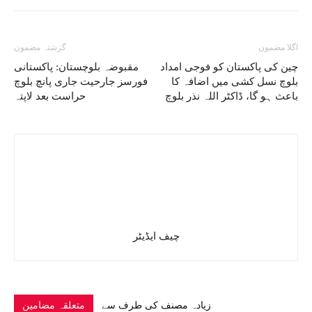
اگلا مضمون
گزشتہ مضمون
چین کی پاکستان کو فوجی امداد
مقبوضہ بلوچستان: پاکستانی
بلوچ نسل کشی میں اضافہ کا
فورسز جارحیت جاری پانچ بلوچ
باعث ہو گا، ڈاکٹر اللہ نذر بلوچ
حراست بعد لاپتہ
چیف ایڈیٹر
زیادہ مصنف کی طرف سے
متعلقہ مضامین