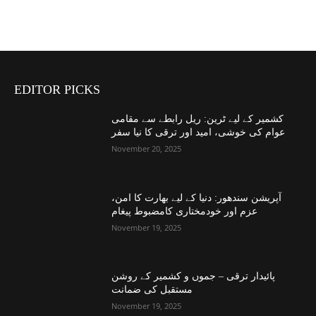
EDITOR PICKS
کشمیر کے لیے ٹرین: ریل رابطے سے مقامی
عوام کی خوشی، امید اور ترقی کا نیا سفر
November 20, 2025
آپریشن سندھور: دنیا کے لیے بھارت کا امن،
عزم اور خودمختاری کامضبوط پیغام
November 19, 2025
پائیدار ترقی – جموں و کشمیر کے روشن
مستقبل کی ضمانت
November 19, 2025