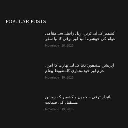
POPULAR POSTS
کشمیر کے لیے ٹرین: ریل رابطے سے مقامی
عوام کی خوشی، امید اور ترقی کا نیا سفر
November 20, 2025
آپریشن سندھور: دنیا کے لیے بھارت کا امن،
عزم اور خودمختاری کامضبوط پیغام
November 19, 2025
پائیدار ترقی – جموں و کشمیر کے روشن
مستقبل کی ضمانت
November 19, 2025