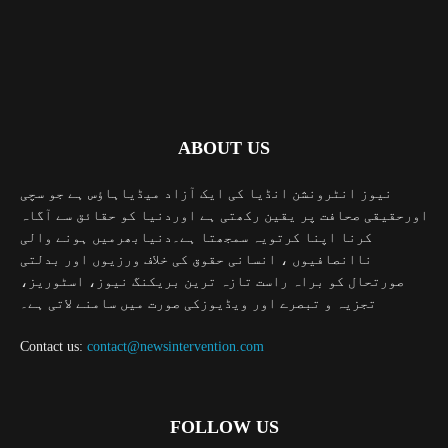
ABOUT US
نیوز انٹرونشن انڈیا کی ایک آزاد میڈیاہاؤس ہے جو سچی
اورحقیقی صحافت پر یقین رکھتی ہے اوردنیا کو حقائق سے آگاہ
کرنا اپنا کرتویہ سمجھتا ہے۔دنیابھرمیں ہونے والی
ناانصافیوں ، انسانی حقوق کی خلاف ورزیوں اور بدلتی
صورتحال کو براہ راست تازہ ترین بریکنگ نیوز، اسٹوریز،
تجزیہ و تبصرے اور ویڈیوزکی صورت میں سامنے لاتی ہے۔
Contact us:
contact@newsintervention.com
FOLLOW US