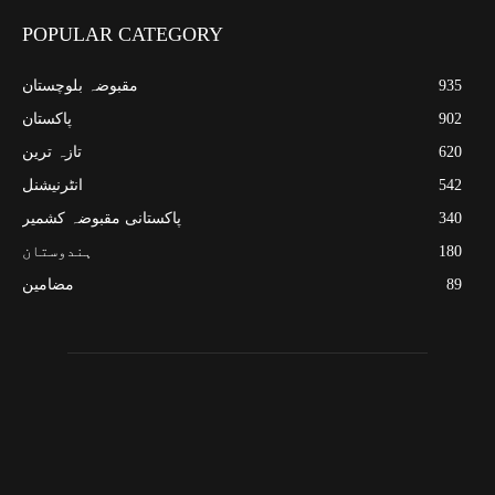
POPULAR CATEGORY
935
مقبوضہ بلوچستان
902
پاکستان
620
تازہ ترین
542
انٹرنیشنل
340
پاکستانی مقبوضہ کشمیر
180
ہندوستان
89
مضامین