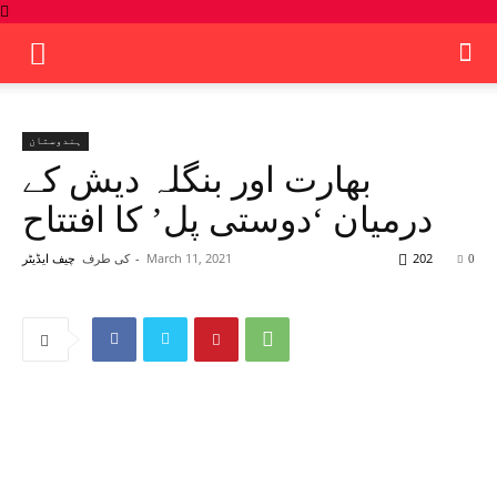
ہندوستان
بھارت اور بنگلہ دیش کے
درمیان ‘دوستی پل’ کا افتتاح
202
March 11, 2021
-
کی طرف
0
چیف ایڈیٹر