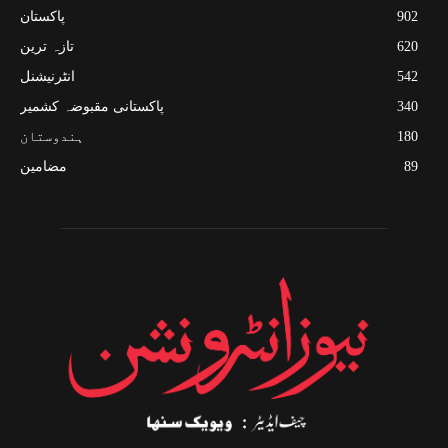
902
پاکستان
620
تازہ ترین
542
انٹرنیشنل
340
پاکستانی مقبوضہ کشمیر
180
ہندوستان
89
مضامین