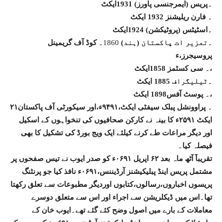
۔پریس (ایمرجنسی پاورز) 1931ایکٹ
۔ فارن ریلیشنز 1932 ایکٹ
۔اسٹیٹس (پروٹیکشن) 1924ایکٹ
۔تعزیر ات پاکستان (ہند)
1860
۔ کوڈ آف گریمینل
پروسیجرز،ء
۔ سی کسٹمز 1858ایکٹ،
۔ٹیلیگراف 1885 ایکٹ
۔ پوسٹ آفس1898 ایکٹ،
۲۱۔ پراوونشل پبلک سیفٹی ایکٹ،۹۴۹۱ء،اور سیکورٹی آف پاکستان
ایکٹ ۲۵۹۱ء کا بینہ نے کارکن صحافیوں کی تنخواہوں کے اسکیل
اور دیگر مراعات طے کرنے کیلئے ایک ویج بورڈ کی تشکیل کا بھی
فیصلہ کیا۔
تقریباََ آٹھ ماہ بعد ۶۲ اپریل ۰۶۹۱ء کو صدر ایوب نے تیس صفحوں پر
مشتمل پریس اینڈ پبلیکیشنز آرڈیننس،۰۶۹۱ء نافذ کیا جو پرنٹنگ
پریسوں اخباروں،رسالوں،کتابوں اوردیگر مطبوعات سے تعلق رکھتا
تھا۔اس میں ڈیکلریشن سے اجراء اور اس سے متعلق دوسرے
معاملات کے بارے میں اصول وضح کئے گئے تھے۔ایوب خان کے