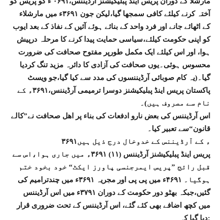
مارشلا کے دوران پریس اینڈ پبلیکیشنز آرڈیننس،۰۶۹۱ ء کو پریس کو
آختہ کرنے کیلئے کافی سمجھا گیا،لیکن جون ۳۶۹۱ء میں مارشلاء
کے اٹھائے جانے اور فرد واحد کے بنائے ہوئے آئیں کے نفاذ کے بعد ایوب
کو اپنی حکومت کیلئے،سیاسی حمایت پیدا کرنے کا مرحلہ درپیش
ہوا، اور اس کیلئے ایک مکمل طورپر مفتوح صحافت کی ضرورت
محسوس ہوئی۔یوں صحافت کی آزادی کا دائرہ مزید تنگ کردیا
گیا۔(یہ کام صوبائی آرڈیننسوں کی مدد سے کیا گیا،جو ویسٹ
پاکستان پریس اینڈ پبلیکیشنز دوسرا ترمیمی آرڈیننس،۳۶۹۱ء کے
نام سے مصروف ہیں)۔
اس آرڈیننس کی بعض نارو ادفعات کی بناء پر اھل صحافت نے”کالے
قانون“سے تعبیر کیا۔
۳۶۹۱ء کے آرڈیننس کے خدوخال درج ذیل ہیں
پریس اینڈ پبلیکیشنز آرڈیننس (۱۱) ۳۶۹۱ء میں جاری ہوا،اس سے
قبل رائج ”پریس ایمرجنسی پاورز ایکٹ“ خود بخود ختم
ہوگیا۔ ۴۶۹۱ء میں پی پی اور مجریہ ۳۶۹۱ء میں چندترامیم کی
گئیں،جبکہ بھٹو دور حکومت کے دوران ۳۷۹۱ء میں اس آرڈیننس
میں کچھ اضافے بھی کئے گئے، اس آرڈیننس کے تحت ضروری قرار
دیا گیا کہ: