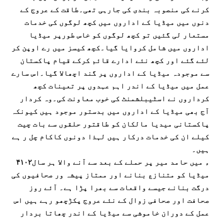
کرنے کی منصوبہ بندی کی جارہی تھی۔طاقت کے عروج کے
دنوں میں میڈیا کے اداروں میں کچھ لوگوں کی خدمات
مستعار لی گئیں تو کچھ لوگوں کو خاس طورپر میڈیا
اداروں میں شامل کروایا گیا۔کچھ کیسز میں رے اوپن کر
لئے گئے اور کچھ نئے ادارے قائم کرکے قیام پاکستان
سے موجودہ میڈیا کے اداروں پر گند اچھالا گیا۔اس سارے
عمل میں میڈیا کے اندر اہم عہدوں پر تعینات کچھ
کرداروں نے اسٹیبلشمنٹ کی خوب معاونت کی۔وہ کردار
آج بھی میڈیا کے اداروں میں بدستور موجود ہیں کیونکہ
پاکستانی میدیا مالکان کو طاقتور حلقوں سے بات چیت
کیلے ان کی خدمات درکار ہیں لہذا دونوں کاکام چل ر ہے
ہیں۔
۴۱۰۲ء میں حامد میر پر حملے کے بعد سے آنے والا ہر سال
میڈیا کو متنازع بنانے اور ممتاز پیشہ ور صحافیوں کی
درگت بنانے جیسے واقعات سے بھرا پڑا ہے۔ آئے روز
صحافت اور صحافی زوال کے نئے عروج پکڑچھو رہے ہیں اس
عمل کے دوران خاموشی سے میڈیا کے اندر چھاتا بردار