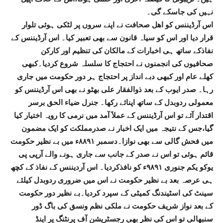
نہیں کی جاسکے گی۔
اس آرڈیننس کو اھل صحافت نے اپنے سروں پر لٹکی ہوئی تلوار
قرار دیا اور اس کو سیاہ قانون سے بھی تعبیر کیا۔ اس آرڈیننس کے
نفاذکے ساتھ ہی اخبارات کے مالکان کی تنظیم اور کارکن
صحافیوں کی انجمنوں نے احتجاج کا سلسلہ شروع کردیا۔کبھی
کھلے عام اور کبھی دبے انداز پر احتجاج ہر دور حکومت میں جاری
رہا۔ صدر ایوب کے بعد ذوالفقار علی بھٹو نے بھی اس آرڈیننس کو
معمولی ردوبدل کے ساتھ اپنائے رکھا۔ جنرل ضیاء الحق برسر
اقتدار آئے تو اس آرڈیننس کے عملاََ آمد میں نرمی کا رویہ اختیار کیا
گیا،جس کے نتیجہ میں ایک اخبار نے صدرمملکت کو ایک مضمون
میں فحش گالی سے بھی نوازا۔دسمبر ۸۸۹۱ء میں بے نظیر حکومت
قائم ہوئی تو اس نے صدر کے جانب سے جاری ہونے والے آرپی پی
یوکو یکم جنوری ۹۸۹۱ء کو نافذکردیا۔ اس آردیننس کے نفاذ کے کچھ
ہی عرصہ بعد بے نظیر حکومت نے اس میں ضروری ردوبدل کیلئے
سینٹ کی اسٹیندنگ کمیٹی کے سپرد کردیا۔بے نظیر دور حکومت
کے بعد نواز شریف حکومت نے ملکی نظم ونسق کی باگ ڈور
سنبھالی تو اس کی نظر بھی رجسٹریشن آف پرنٹنگ پر اینڈ