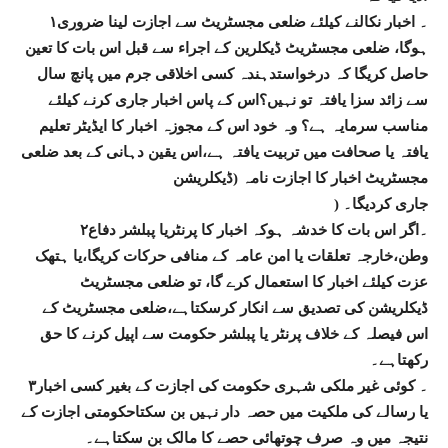
۱۔ اخبار نکالنے کیلئے ضلعی مجسٹریٹ سے اجازت لینا ضروری
ہوگا، ضلعی مجسٹریٹ ڈیکلرین کے اجراء سے قبل اس بات کا تعین
حاصل کریگا کہ درخواستدہندہ کسی اخلاقی جرم میں پانچ سال
سے زائد سزا یافتہ تو نہیں؟اس کے پاس اخبار جاری کرنے کیلئے
مناسب سرمایہ ہے؟ وہ خود اس کے مجوزہ اخبار کا ایڈیٹر تعلیم
یافتہ یا صحافت میں تربیت یافتہ ہے،اس یقین دہانی کے بعد ضلعی
مجسٹریٹ اخبار کا اجازت نامہ (ڈیکلریشن
) جاری کردیگا۔
۲۔اگر اس بات کا خدشہ ہوکہ اخبار کا پرنٹریا پبلشر دفاع
وطن،خارجہ تعلقات یا امن عامہ کے منافی حرکات کریگا،یا ہتھک
عزت کیلئے اخبار کا استعمال کرے گا، تو ضلعی مجسٹریٹ
ڈیکلریشن کی تصدیق سے انکار کرسکتاہے،ضلعی مجسٹریٹ کے
اس فیصلہ کے خلاف پرنٹر یا پبلشر حکومت سے اپیل کرنے کا حق
رکھتاہے۔
۳۔ کوئی غیر ملکی شہری حکومت کی اجازت کے بغیر کسی اخبار
یا رسالے کی ملکیت میں حصہ دار نہیں بن سکتاحکومتی اجازت کے
نتیجہ میں وہ صرف چوتھائی حصے کا مالک بن سکتاہے۔