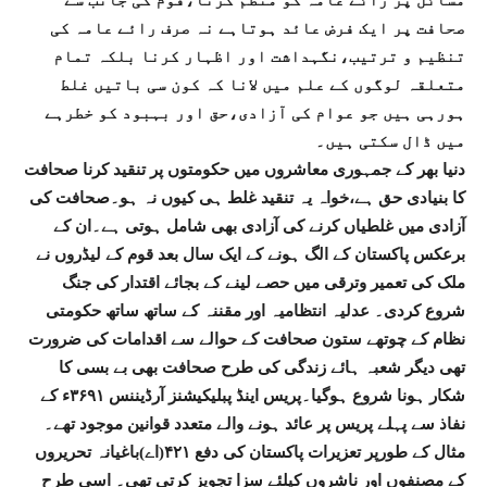
مسائل پر رائے عامہ کو منظم کرنا،قوم کی جانب سے
صحافت پر ایک فرض عائد ہوتاہے نہ صرف رائے عامہ کی
تنظیم و ترتیب،نگہداشت اور اظہار کرنا بلکہ تمام
متعلقہ لوگوں کے علم میں لانا کہ کون سی باتیں غلط
ہورہی ہیں جو عوام کی آزادی،حق اور بہبود کو خطرہے
میں ڈال سکتی ہیں۔
دنیا بھر کے جمہوری معاشروں میں حکومتوں پر تنقید کرنا صحافت
کا بنیادی حق ہے،خواہ یہ تنقید غلط ہی کیوں نہ ہو۔صحافت کی
آزادی میں غلطیاں کرنے کی آزادی بھی شامل ہوتی ہے۔ان کے
برعکس پاکستان کے الگ ہونے کے ایک سال بعد قوم کے لیڈروں نے
ملک کی تعمیر وترقی میں حصے لینے کے بجائے اقتدار کی جنگ
شروع کردی۔ عدلیہ انتظامیہ اور مقننہ کے ساتھ ساتھ حکومتی
نظام کے چوتھے ستون صحافت کے حوالے سے اقدامات کی ضرورت
تھی دیگر شعبہ ہائے زندگی کی طرح صحافت بھی بے بسی کا
شکار ہونا شروع ہوگیا۔پریس اینڈ پبلیکیشنز آرڈیننس ۳۶۹۱ء کے
نفاذ سے پہلے پریس پر عائد ہونے والے متعدد قوانین موجود تھے۔
مثال کے طورپر تعزیرات پاکستان کی دفع ۴۲۱(اے)باغیانہ تحریروں
کے مصنفوں اور ناشروں کیلئے سزا تجویز کرتی تھی۔ اسی طرح