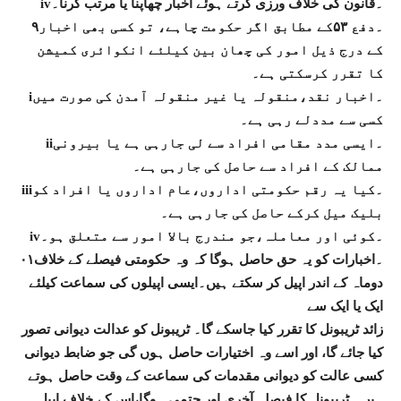
iv۔قانون کی خلاف ورزی کرتے ہوئے اخبار چھاپنا یا مرتب کرنا۔
۹۔دفع ۵۳کے مطابق اگر حکومت چاہے، تو کسی بھی اخبار
کے درج ذیل امور کی چھان بین کیلئے انکوائری کمیشن
کا تقرر کرسکتی ہے۔
i۔اخبار نقد،منقولہ یا غیر منقولہ آمدن کی صورت میں
کسی سے مددلے رہی ہے۔
ii۔ایسی مدد مقامی افراد سے لی جارہی ہے یا بیرونی
ممالک کے افراد سے حاصل کی جارہی ہے۔
iii۔کیا یہ رقم حکومتی اداروں،عام اداروں یا افراد کو
بلیک میل کرکے حاصل کی جارہی ہے۔
iv۔کوئی اور معاملہ،جو مندرج بالا امور سے متعلق ہو۔
۰۱۔اخبارات کو یہ حق حاصل ہوگا کہ وہ حکومتی فیصلے کے خلاف
دوماہ کے اندر اپیل کر سکتے ہیں۔ایسی اپیلوں کی سماعت کیلئے
ایک یا ایک سے
زائد ٹریبونل کا تقرر کیا جاسکے گا۔ ٹریبونل کو عدالت دیوانی تصور
کیا جائے گا، اور اسے وہ اختیارات حاصل ہوں گی جو ضابط دیوانی
کسی عالت کو دیوانی مقدمات کی سماعت کے وقت حاصل ہوتے
ہیں۔ ٹریبونل کا فیصلہ آخری اور حتمی ہوگا،اس کے خلاف اپیل