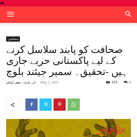
مضامین
صحافت کو پابند سلاسل کرنے
کے لیے پاکستانی حربے جاری
ہیں -تحقیق۔ سمیر جیئند بلوچ
373
May 2, 2021
-
کی طرف
0
چیف ایڈیٹر