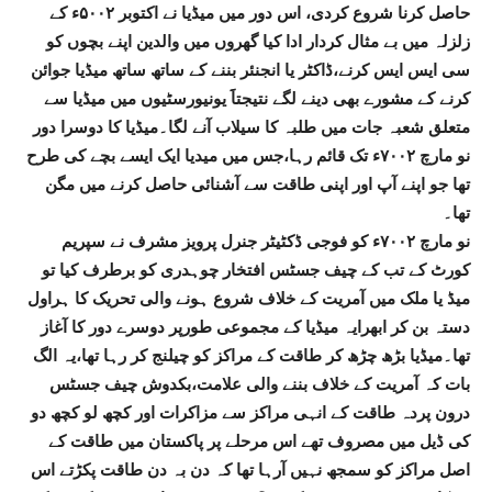
حاصل کرنا شروع کردی، اس دور میں میڈیا نے اکتوبر ۵۰۰۲ء کے
زلزلہ میں بے مثال کردار ادا کیا گھروں میں والدین اپنے بچوں کو
سی ایس ایس کرنے،ڈاکٹر یا انجنئر بننے کے ساتھ ساتھ میڈیا جوائن
کرنے کے مشورے بھی دینے لگے نتیجتاََ یونیورسٹیوں میں میڈیا سے
متعلق شعبہ جات میں طلبہ کا سیلاب آنے لگا۔میڈیا کا دوسرا دور
نو مارچ ۷۰۰۲ء تک قائم رہا،جس میں میدیا ایک ایسے بچے کی طرح
تھا جو اپنے آپ اور اپنی طاقت سے آشنائی حاصل کرنے میں مگن
تھا۔
نو مارچ ۷۰۰۲ء کو فوجی ڈکٹیٹر جنرل پرویز مشرف نے سپریم
کورٹ کے تب کے چیف جسٹس افتخار چوہدری کو برطرف کیا تو
میڈ یا ملک میں آمریت کے خلاف شروع ہونے والی تحریک کا ہراول
دستہ بن کر ابھرایہ میڈیا کے مجموعی طورپر دوسرے دور کا آغاز
تھا۔میڈیا بڑھ چڑھ کر طاقت کے مراکز کو چیلنج کر رہا تھا،یہ الگ
بات کہ آمریت کے خلاف بننے والی علامت،بکدوش چیف جسٹس
درون پردہ طاقت کے انہی مراکز سے مزاکرات اور کچھ لو کچھ دو
کی ڈیل میں مصروف تھے اس مرحلے پر پاکستان میں طاقت کے
اصل مراکز کو سمجھ نہیں آرہا تھا کہ دن بہ دن طاقت پکڑتے اس