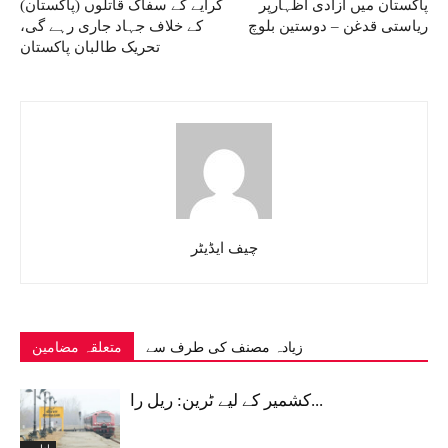
پاکستان میں آزادی اظہارپر
کرایے کے سفاک قاتلوں (پاکستان)
ریاستی قدغن – دوستین بلوچ
کے خلاف جہاد جاری رہے گی،
تحریک طالبان پاکستان
چیف ایڈیٹر
زیادہ مصنف کی طرف سے
متعلقہ مضامین
کشمیر کے لیے ٹرین: ریل را...