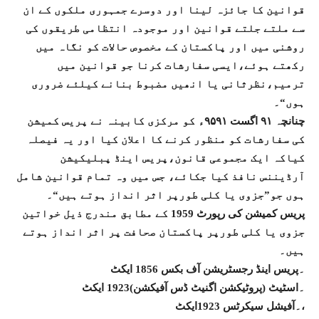
قوانین کا جائزہ لینا اور دوسرے جمہوری ملکوں کے ان
سے ملتے جلتے قوانین اور موجودہ انتظامی طریقوں کی
روشنی میں اور پاکستان کے مخصوص حالات کو نگاہ میں
رکھتے ہوئے،ایسی سفارشات کرنا جو قوانین میں
ترمیم،نظرثانی یا انھیں مضبوط بنانے کیلئے ضروری
ہوں“۔
چنانچہ ۹۱ اگست ۹۵۹۱ء کو مرکزی کابینہ نے پریس کمیشن
کی سفارشات کو منظور کرنے کا اعلان کیا اور یہ فیصلہ
کیاکہ ایک مجموعی قانون،پریس اینڈ پبلیکیشن
آرڈیننس نافذ کیا جکائے، جس میں وہ تمام قوانین شامل
ہوں جو”جزوی یا کلی طورپر اثر انداز ہوتے ہیں“۔
پریس کمیشن کی رپورٹ 1959 کے مطابق مندرج ذیل خواتین
جزوی یا کلی طورپر پاکستان صحافت پر اثر انداز ہوتے
ہیں۔
۔پریس اینڈ رجسٹریشن آف بکس 1856 ایکٹ
۔اسٹیٹ (پروٹیکشن اگنیٹ ڈس آفیکشن)1923 ایکٹ
۔آفیشل سیکرٹس 1923ایکٹ،