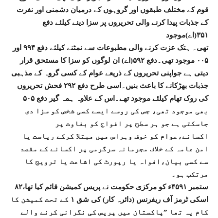
قوم کے مختلف طبقوں اور گروہوں کے درمیان دشمنی اور نفرت
کے جذبات پیدا کرنے والی تحریروں پر سزا دینے کیلئے دفع
۳۵۱(اے)موجود
تھی۔ ہتک عزت کرنے والی مطبوعات سے نمٹنے کیلئے دفع ۹۹۴ اور
۰۰۵ موجود تھی۔دفع ۵۹۲(اے) ان لوگوں کو سزا کا مستحق قرار
دیتی ہے جواپنی تحریروں کے ذریعے عوام کے کسی گروہ کے مذہبی
جذبات بھڑکانے کا باعث بنیں۔اسی طرح دفع ۲۹۲ فحش تحریروں
کی روک تھام کیلئے موجود تھے۔اس کے علاوہ ہمہ گیر دفع ۵۰۵
بھی موجود تھی، جس کی روسے ایسے کسی شخص کو سزا دی
جاسکتی ہے جو ہر سطح پر افواج کو بغاوت پر
اکسانے،عوام کو خوف وہراس میں مبتلا کرکے ریاست یا
امن عامہ کے خلاف مجرمانہ سرگرمی پر اکسانے کے مقصد
سے کسی بیان،افواہ یا رپورٹ کی اشاعت یا ترویج کا
مرتکب ہو۔
۸۲ستمبر ۴۵۹۱ء کو مرکزی حکومت نے پریس کمیشن قائم کیا تھا،
اسکی ٹرمز آف ریفرنس (دائرہ کار) کی شق ۱ کے تحت کمیشن کا
کام یہ تھا ”پاکستان میں پریس کی نگرانی کرنے والے