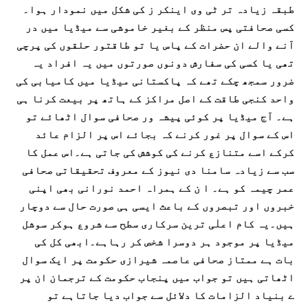
طبقہ زیادہ تر ٹی وی اینکر ز کی شکل میں نمودار ہوا۔
کسی صحافتی پس منظر کے بغیر خاموشی سے میڈیا میں در
آنے والے ان حضرات کے پاس یا تو طاقتور حلقوں کی پرچی
تھی یا کسی کی سفارش دونوں صورتوں میں یہ افراد یہ
ضرور سمجھ چکے تھے کہ پاکستانی میڈیا میں کامیابی کی
واحد کنجی طاقت کے اصل مراکز کے ہاتھ پر بیعت کرنا ہی
ہے۔ آج میڈیا پر کوئی پیشہ ور صحافی سوال اٹھائے تو
اس کے سوال پر غور کرنے کہ بجائے اس پر الزام عائد
کرکے اسے متنازع کرنے کی کوشش کی جاتی ہے۔اس عمل کا
سب سے زیادہ سامنا دی نیوز کے معروف تحقیقاتی صحافی
عمر چیمہ کو ہے۔ ا ن کے ہمراہ احمد نورانی بھی اپنی
خبروں اور تبصروں کے باعث ایسی ہی صورت حال سے دوچار
ہیں۔یہ کام اعلٰی ترین سرکاری سطح سے شروع ہوکر سوشل
میڈیا پر موجود ہر دوسرا شخص کر رہاہے۔ابھی کل کی
بات ہے ممتاز صحافی عاصمہ شیرازی حکومت پر ایک سوال
اٹھاتی ہیں تو جواب میں پنجاب حکومت کے ترجمان ان پر
ے بنیاد الزامات کا دلائل سے جواب دیا جاتاہے تو