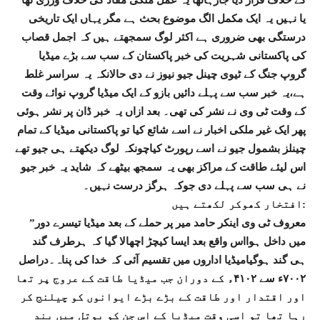
کے خلاف قرار دیا جارہاتھا یہ عمل ملکی مفاد کی خلاف ورزی تھا
یا نہیں یہ ایک مکمل الگ موضوع بحث ہے مگر یہاں ایک تاریخی
درستگی بھی ضروری ہے اکثر لوگ سمجھتے ہیں کہ اجمل قصاب
کی پاکستانی شہریت کی خبر پاکستان کے سب سے بڑے میڈیا
گروپ جنگ کے ٹیوی چینل جیو نیوز نے دی حالانکہ یہ سراسر غلط
ہے،یہ خبر سب سے پہلے دائیں بازو کے ایک میڈیا گروپ نوائے وقت
کے وقت ٹی وی نے نشر کی تھی۔ بعد ازاں یہ خبر ڈان پر نشر ہوئی
پھر ایک غیر ملکی اخبار نے اسے شائع کیا تو پاکستانی میڈیا کے تمام
چینلز بشمول جیو نے اسے رپورٹ کیاچونکہ لوگ دیکھتے ہی جیو تھے
اس لیئے طاقت کے مراکز بھی یہ سمجھ بیٹھے کہ شاید یہ خبر جیو
نے ہی سب سے پہلے دی جوکہ ہرگز درست نہیں۔
افتخار کھوکر لکھتے ہیں:
”معروف ٹی وی اینکر حامد میر پر حملے کے بعد میڈیا تیسرے دور
میں داخل ہوااس واقع بعد ایسا کیچڑ اچھالا گیا کہ ہرطرف گند
ہی گند ہوگیامیڈیا اداروں میں تقسیم آئی کہ خدا کی پناہ۔دراصل
۷۰۰۲ء سے ۴۱۰۲ء کے دوران جب میڈیا طاقت کے عروج پر تھا
اور اقتدار اور طاقت کے بڑے بڑے ایوانوں کو چیلنج کر
رہا تھا تو اسی وقت میڈیا کے اس جن کو بوتل میں بند