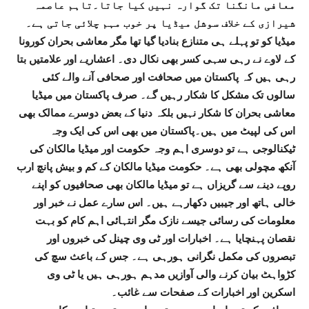
معافی مانگنا تک گوارہ نہیں کیا جاتا۔تاہم عاصمہ
شیرازی کے خلاف سوشل میڈیا پر خوب مہم چلائی جاتی ہے۔
میڈیا کو تو پہلے ہی متنازع بنادیا گیا تھا مگر معاشی بحران کورونا
کے لاوے نے رہی سہی کسر بھی نکال دی۔ اعشاریے اور علامتیں بتا
رہی ہیں کہ پاکستان میں صحافت اور صحافی آنے والے کئی
سالوں تک مشکل کا شکار رہیں گے۔ صرف پاکستان میں میڈیا
معاشی بحران کا شکار نہیں بلکہ دنیا کے بعض دوسرے ممالک بھی
اس کی لپیٹ میں ہیں۔پاکستان میں بھی اس کی ایک وجہ
ٹیکنالوجی ہے تو دوسری اہم وجہ حکومت اور میڈیا مالکان کی
آنکھ مچولی بھی ہے۔ حکومت میڈیا مالکان کے کم و بیش پانچ ارب
روپے دینے سے گریزاں ہے تو میڈیا مالکان بھی صحافیوں کو اپنے
خالی ہاتھ اور جیبیں دکھارہے ہیں۔ اس سارے عمل نے خبر اور
معلومات کی رسائی جیسے نازک مگر انتہائی اہم کام کو بہت
نقصان پہنچایا ہے۔ اخبارات اور ٹی وی چینل کی خبروں اور
تبصروں کی مکمل نگرانی ہورہی ہے۔ جس کے باعث سچ کی
کڑواہٹ بیان کرنے والی آوازیں مدہم ہورہی ہیں یا ٹی وی
اسکرین اور اخبارات کے صفحات سے غائب۔