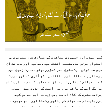
کسی مہذب اور جمہوری معاشرے کی عمارت چار ستونوں پر
استوار ہوتی ہے،مقننہ انتظامیہ،عدلیہ اور صحافت ان
میں سے کوئی ایک ستون بھی کمزورہوتو عمارت زمین بوس
ہوجاتی ہے۔مقننہ اور انتظامیہ کو آئین کے فریم ورک
کے اندرکام کرنا ہوتاہے۔آزاد عدلیہ کا سب سے اہم کام
یہ نگرانی کرنا کہ یہ ونوں آئین کی حدود میں رہیں۔
چوتھے ستون کا کام اس سے بھی زیادہ اہم ہے جو کچھ
ہورہاہے اس سے عوام کو باخبر رکھنا اور اہم موجود ہ