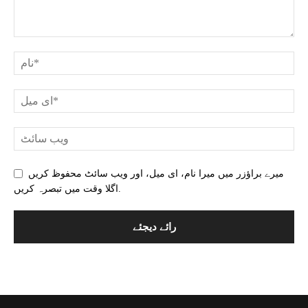
میرے براؤزر میں میرا نام، ای میل، اور ویب سائٹ محفوظ کریں
اگلا وقت میں تبصرہ کریں.