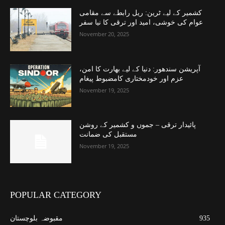
کشمیر کے لیے ٹرین: ریل رابطے سے مقامی
عوام کی خوشی، امید اور ترقی کا نیا سفر
November 20, 2025
آپریشن سندھور: دنیا کے لیے بھارت کا امن،
عزم اور خودمختاری کامضبوط پیغام
November 19, 2025
پائیدار ترقی – جموں و کشمیر کے روشن
مستقبل کی ضمانت
November 19, 2025
POPULAR CATEGORY
935
مقبوضہ بلوچستان