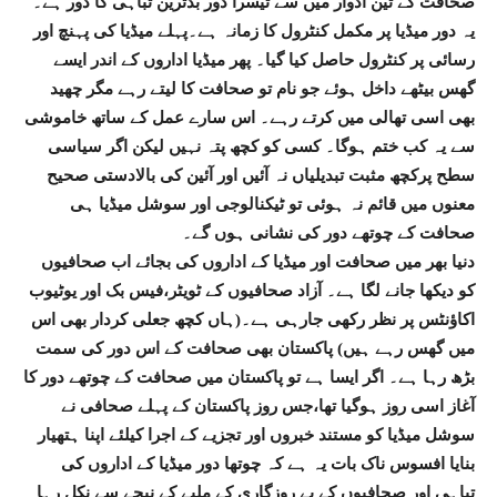
صحافت کے تین ادوار میں سے تیسرا دور بدترین تباہی کا دور ہے۔
یہ دور میڈیا پر مکمل کنٹرول کا زمانہ ہے۔پہلے میڈیا کی پہنچ اور
رسائی پر کنٹرول حاصل کیا گیا۔ پھر میڈیا اداروں کے اندر ایسے
گھس بیٹھے داخل ہوئے جو نام تو صحافت کا لیتے رہے مگر چھید
بھی اسی تھالی میں کرتے رہے۔ اس سارے عمل کے ساتھ خاموشی
سے یہ کب ختم ہوگا۔ کسی کو کچھ پتہ نہیں لیکن اگر سیاسی
سطح پرکچھ مثبت تبدیلیاں نہ آئیں اور آئین کی بالادستی صحیح
معنوں میں قائم نہ ہوئی تو ٹیکنالوجی اور سوشل میڈیا ہی
صحافت کے چوتھے دور کی نشانی ہوں گے۔
دنیا بھر میں صحافت اور میڈیا کے اداروں کی بجائے اب صحافیوں
کو دیکھا جانے لگا ہے۔ آزاد صحافیوں کے ٹویٹر،فیس بک اور یوٹیوب
اکاؤنٹس پر نظر رکھی جارہی ہے۔(ہاں کچھ جعلی کردار بھی اس
میں گھس رہے ہیں) پاکستان بھی صحافت کے اس دور کی سمت
بڑھ رہا ہے۔ اگر ایسا ہے تو پاکستان میں صحافت کے چوتھے دور کا
آغاز اسی روز ہوگیا تھا،جس روز پاکستان کے پہلے صحافی نے
سوشل میڈیا کو مستند خبروں اور تجزیے کے اجرا کیلئے اپنا ہتھیار
بنایا افسوس ناک بات یہ ہے کہ چوتھا دور میڈیا کے اداروں کی
تباہی اور صحافیوں کے بے روزگاری کے ملبے کے نیچے سے نکل رہا