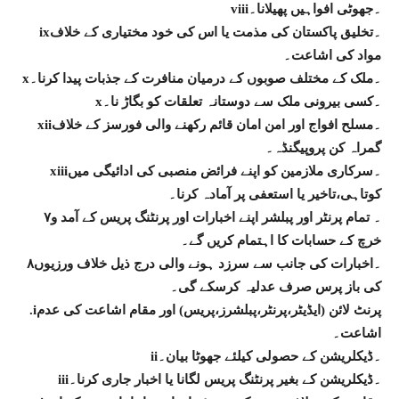
viii۔جھوٹی افواہیں پھیلانا۔
ix۔تخلیق پاکستان کی مذمت یا اس کی خود مختیاری کے خلاف
مواد کی اشاعت۔
x۔ملک کے مختلف صوبوں کے درمیان منافرت کے جذبات پیدا کرنا۔
x۔کسی بیرونی ملک سے دوستانہ تعلقات کو بگاڑ نا۔
xii۔مسلح افواج اور امن امان قائم رکھنے والی فورسز کے خلاف
گمراہ کن پروپیگنڈہ۔
xiii۔سرکاری ملازمین کو اپنے فرائض منصبی کی ادائیگی میں
کوتاہی،تاخیر یا استعفی پر آمادہ کرنا۔
۷۔ تمام پرنٹر اور پبلشر اپنے اخبارات اور پرنٹنگ پریس کے آمد و
خرچ کے حسابات کا اہتمام کریں گے۔
۸۔اخبارات کی جانب سے سرزد ہونے والی درج ذیل خلاف ورزیوں
کی باز پرس صرف عدلیہ کرسکے گی۔
.iپرنٹ لائن (ایڈیٹر،پرنٹر،پبلشرز،پریس) اور مقام اشاعت کی عدم
اشاعت۔
ii۔ڈیکلریشن کے حصولی کیلئے جھوٹا بیان۔
iii۔ڈیکلریشن کے بغیر پرنٹنگ پریس لگانا یا اخبار جاری کرنا۔