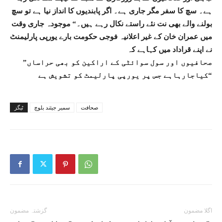
ہے۔ سچ کا سفر مگر جاری ہے۔ اگر پابندیوں کا انداز نیا ہے تو سچ
بولنے والے بھی نت نئے راستے نکال رہے ہیں۔“ موجودہ جاری وقت
میں عمران خان کے غیر اعلانیہ فوجی حکومت بارے یورپی پارلیمنٹ
نے اپنے قراداد میں کہاہے کہ
”صحافیوں اور سول سوائٹی کے اراکین کو بھی حراساں
کیاجارہاہے جس پر یورپی پارلیمٹ کو تشویش ہے“
صحافت
سمیر جیئند بلوچ
ٹیگز
اگلا مضمون
گزشتہ مضمون