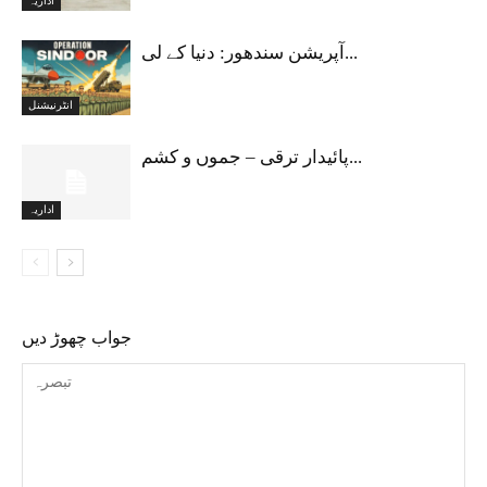
اداریہ
آپریشن سندھور: دنیا کے لی...
انٹرنیشنل
پائیدار ترقی – جموں و کشم...
اداریہ
جواب چھوڑ دیں