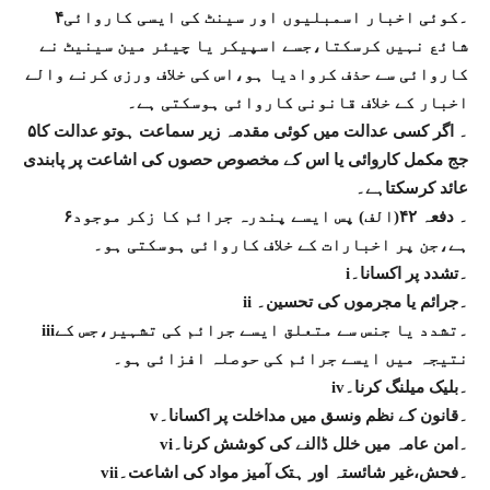
۴۔کوئی اخبار اسمبلیوں اور سینٹ کی ایسی کاروائی
شائع نہیں کرسکتا،جسے اسپیکر یا چیئر مین سینیٹ نے
کاروائی سے حذف کروادیا ہو،اس کی خلاف ورزی کرنے والے
اخبار کے خلاف قانونی کاروائی ہوسکتی ہے۔
۵۔ اگر کسی عدالت میں کوئی مقدمہ زیر سماعت ہوتو عدالت کا
جج مکمل کاروائی یا اس کے مخصوص حصوں کی اشاعت پر پابندی
عائد کرسکتاہے۔
۶۔ دفعہ ۴۲(الف) پس ایسے پندرہ جرائم کا زکر موجود
ہے،جن پر اخبارات کے خلاف کاروائی ہوسکتی ہو۔
i۔تشدد پر اکسانا۔
ii ۔جرائم یا مجرموں کی تحسین۔
iii۔تشدد یا جنس سے متعلق ایسے جرائم کی تشہیر،جس کے
نتیجہ میں ایسے جرائم کی حوصلہ افزائی ہو۔
iv۔بلیک میلنگ کرنا۔
v۔قانون کے نظم ونسق میں مداخلت پر اکسانا۔
vi۔امن عامہ میں خلل ڈالنے کی کوشش کرنا۔
vii۔فحش،غیر شائستہ اور ہتک آمیز مواد کی اشاعت۔