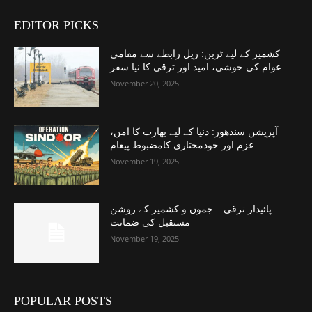
EDITOR PICKS
کشمیر کے لیے ٹرین: ریل رابطے سے مقامی
عوام کی خوشی، امید اور ترقی کا نیا سفر
November 20, 2025
آپریشن سندھور: دنیا کے لیے بھارت کا امن،
عزم اور خودمختاری کامضبوط پیغام
November 19, 2025
پائیدار ترقی – جموں و کشمیر کے روشن
مستقبل کی ضمانت
November 19, 2025
POPULAR POSTS