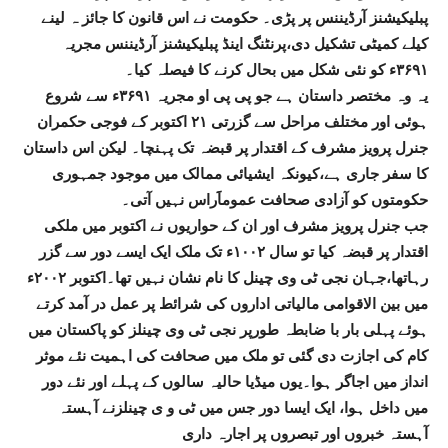
پبلیکیشنز آرڈیننس پر پڑی۔ حکومت نے اس قانون کا جائز ہ لینے
کیلے کمیٹی تشکیل دی،پرنٹنگ اینڈ پبلیکیشنز آرڈیننس مجریہ
۳۶۹۱ء کو نئی شکل میں بحال کرنے کا فیصلہ کیا۔
یہ وہ مختصر داستان ہے جو پی پی او مجریہ ۳۶۹۱ء سے شروع
ہوئی اور مختلف مراحل سے گزرتی ۲۱ اکتوبر کے فوجی حکمران
جنرل پرویز مشرف کے اقتدار پر قبضہ تک پہنچا۔ لیکن اس داستان
کا سفر جاری ہے،کیونکہ ایشیائی ممالک میں موجود جمہوری
حکومتوں کو آزادی صحافت عموماََراس نہیں آتی۔
جب جنرل پرویز مشرف اور ان کے حواریوں نے اکتوبر میں ملکی
اقتدار پر قبضہ کیا تو سال ۱۰۰۲ء تک ملک ایک ایسے دور سے گزر
رہاتھا،جہان نجی ٹی وی چینل کا نام نشان نہیں تھا۔اکتوبر ۲۰۰۲ء
میں بین الاقوامی مالیاتی اداروں کی شرائط پر عمل در آمد کرتے
ہوئے پہلی بار با ضابطہ طورپر نجی ٹی وی چینلز کو پاکستان میں
کام کی اجازت دی گئی تو ملک میں صحافت کی اہمیت نئے موثر
انداز میں اجاگر ہوا۔یوں میڈیا حالیہ سالوں کے پہلے اور نئے دور
میں داخل ہوا، ایک ایسا دور جس میں ٹی و ی چینلزنے آہستہ
آہستہ خبروں اور تبصروں پر اجارہ داری