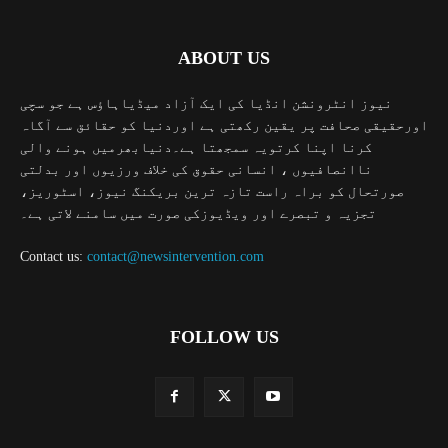
ABOUT US
نیوز انٹرونشن انڈیا کی ایک آزاد میڈیاہاؤس ہے جو سچی
اورحقیقی صحافت پر یقین رکھتی ہے اوردنیا کو حقائق سے آگاہ
کرنا اپنا کرتویہ سمجھتا ہے۔دنیابھرمیں ہونے والی
ناانصافیوں ، انسانی حقوق کی خلاف ورزیوں اور بدلتی
صورتحال کو براہ راست تازہ ترین بریکنگ نیوز، اسٹوریز،
تجزیہ و تبصرے اور ویڈیوزکی صورت میں سامنے لاتی ہے۔
Contact us:
contact@newsintervention.com
FOLLOW US