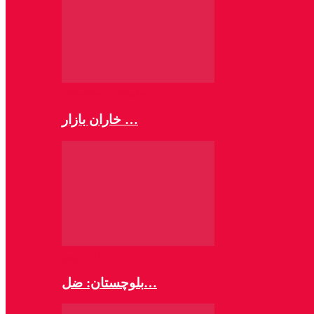
مقبوضہ بلوچستان
خاران بازار …
تازہ ترین
بلوچستان: ضل…