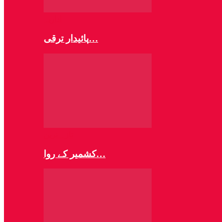
اداریہ
پائیدار ترقی…
تازہ ترین
کشمیر کے روا…