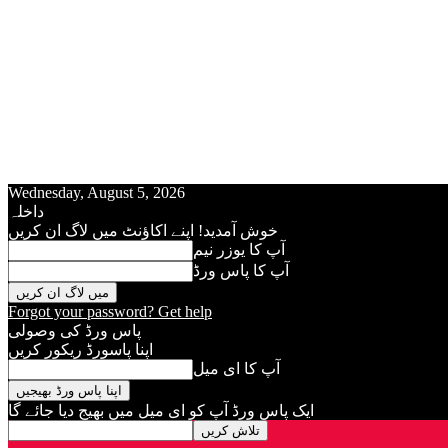
Wednesday, August 5, 2026
داخلہ
خوش آمدید! اپنے اکاؤنٹ میں لاگ ان کریں
آپ کا يوزر نيم
آپ کا پاس ورڈ
Forgot your password? Get help
پاس ورڈ کی وصولی
اپنا پاسورڈ ريکور کريں
آپ کا ای میل
ایک پاس ورڈ آپ کو ای ميل ميں بھیج دیا جائے گا