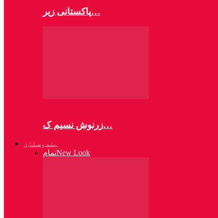
پاکستانی زیر…
پاکستانی مقبوضہ کشمیر
زرنوش نسیم ک…
ہندوستان
New Look
تمام