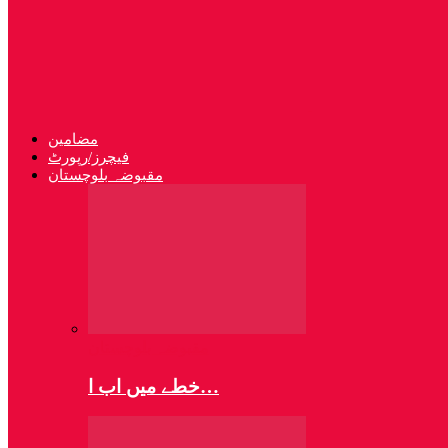
مضامین
فیچرز/رپورٹ
مقبوضہ بلوچستان
مقبوضہ بلوچستان
خطے میں اب ا…