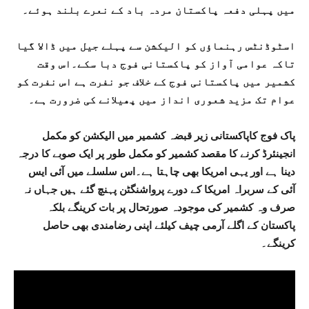
میں پہلی دفعہ پاکستان مردہ باد کے نعرے بلند ہوئے۔
اسٹوڈنٹس رہنماؤں کو الیکشن سے پہلے جیل میں ڈالا گیا
تاکہ عوامی آواز کو پاکستانی فوج دبا سکے۔اس وقت
کشمیر میں پاکستانی فوج کے خلاف جو نفرت ہے اس نفرت کو
عوام تک مزید شعوری انداز میں پھیلانے کی ضرورت ہے۔
پاک فوج کاپاکستانی زیر قبضہ کشمیر میں الیکشن کو مکمل
انجینئرڈ کرنے کا مقصد کشمیر کو مکمل طور پر ایک صوبے کا درجہ
دینا ہے اور یہی امریکا بھی چاہتا ہے۔اس سلسلے میں آئی ایس
آئی کے سربراہ امریکا کے دورے پرواشنگٹن پہنچ گئے ہیں جہاں نہ
صرف وہ کشمیر کی موجودہ صورتحال پر بات کرینگے بلکہ
پاکستان کے اگلے آرمی چیف کیلئے اپنی رضامندی بھی حاصل
کرینگے۔