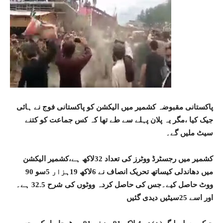
پاکستانی مقبوضہ کشمیر میں الیکشن کو پاکستانی فوج نے ہائی
جیک کیا ،مگر یہ پلان پہلے سے طے تھا کہ کس جماعت کو کتنے
سیٹ ملیں گے۔
کشمیر میں رجسٹرڈ ووٹرز کی تعداد 32لاکھ ہے،کشمیر الیکشن
میں دھاندلی کیساتھ تحریک انصاف نے 6لاکھ 19ہزار 5سو 90
ووٹ حاصل کیے۔جس کی حاصل کردہ ووٹوں کی شرح 32.5 ہے۔
اور اسے 25سیٹیں دیدی گئیں