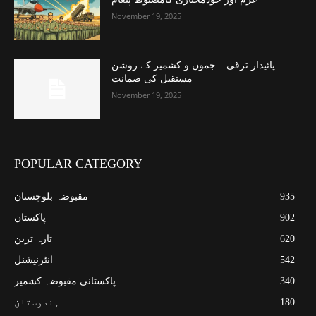
November 19, 2025
پائیدار ترقی – جموں و کشمیر کے روشن
مستقبل کی ضمانت
November 19, 2025
POPULAR CATEGORY
935
مقبوضہ بلوچستان
902
پاکستان
620
تازہ ترین
542
انٹرنیشنل
340
پاکستانی مقبوضہ کشمیر
180
ہندوستان