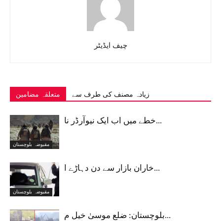
چیف ایڈیٹر
زیادہ مصنف کی طرف سے
متعلقہ مضامین
خطے میں اب ایک نیوآرڈر نا...
مقبوضہ بلوچستان
خاران بازار سے دن دہاڑے ا...
مقبوضہ بلوچستان
بلوچستان: ضلع موسیٰ خیل م...