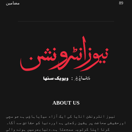
89
مضامین
ABOUT US
نیوز انٹرونشن انڈیا کی ایک آزاد میڈیاہاؤس ہے جو سچی
اورحقیقی صحافت پر یقین رکھتی ہے اوردنیا کو حقائق سے آگاہ
کرنا اپنا کرتویہ سمجھتا ہے۔دنیابھرمیں ہونے والی