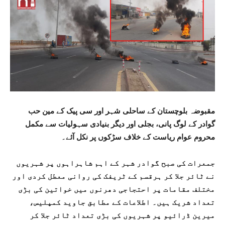
مقبوضہ بلوچستان کے ساحلی شہر اور سی پیک کے مین حب
گوادر کے لوگ پانی، بجلی اور دیگر بنیادی سہولیات سے مکمل
محروم عوام ریاست کے خلاف سڑکوں پر نکل آئے۔
جمعرات کی صبح گوادر شہر کے اہم شاہراہوں پر شہریوں
نے ٹائر جلا کر ہرقسم کے ٹریفک کی روانی معطل کردی اور
مختلف مقامات پر احتجاجی دھرنوں میں خواتین کی بڑی
تعداد شریک ہیں۔ اطلاعات کے مطابق جاوید کمپلیس،
میرین ڈرائیو پر شہریوں کی بڑی تعداد ٹائر جلا کر