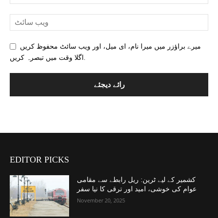
میرے براؤزر میں میرا نام، ای میل، اور ویب سائٹ محفوظ کریں
اگلا وقت میں تبصرہ کریں.
EDITOR PICKS
کشمیر کے لیے ٹرین: ریل رابطے سے مقامی
عوام کی خوشی، امید اور ترقی کا نیا سفر
November 20, 2025