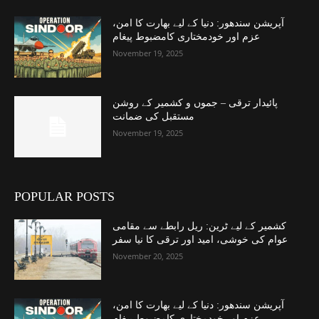
آپریشن سندھور: دنیا کے لیے بھارت کا امن،
عزم اور خودمختاری کامضبوط پیغام
November 19, 2025
پائیدار ترقی – جموں و کشمیر کے روشن
مستقبل کی ضمانت
November 19, 2025
POPULAR POSTS
کشمیر کے لیے ٹرین: ریل رابطے سے مقامی
عوام کی خوشی، امید اور ترقی کا نیا سفر
November 20, 2025
آپریشن سندھور: دنیا کے لیے بھارت کا امن،
عزم اور خودمختاری کامضبوط پیغام