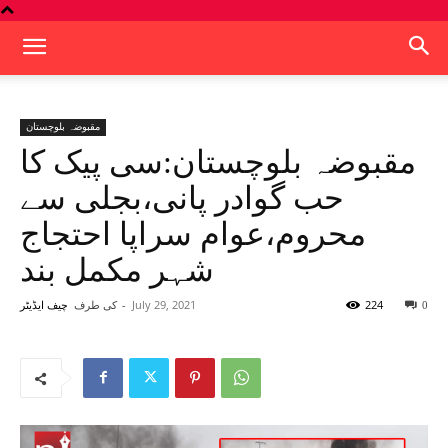
مقبوضہ بلوچستان
مقبوضہ بلوچستان:سی پیک کا
حب گوادر پانی،بجلی سے
محروم،عوام سراپا احتجاج
شہر مکمل بند
224
July 29, 2021
-
کی طرف
0
چیف ایڈیٹر