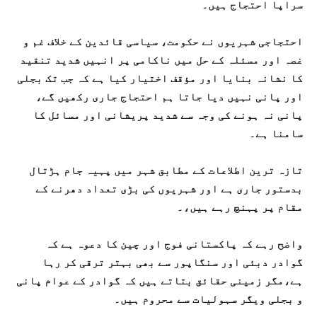
سراپا احتجاج ہیں۔
احتجاجی شہریوں نے حکومت، سیاسی قائدین کے خلاف غم و
غصہ اور مسئلہ کے حل میں ناکامی پر انہیں شدید تنقید
کا نشانہ بنایا اور مؤقف اختیار کیا ہے کہ جب تک بجلی
اور پانی نہیں دیا جاتا ہم احتجاج جاری رکھیں گے،
پانی نہ ہونے کی وجہ سے شدید پریشانی اور مسائل کا
سامنا ہے۔
تازہ ترین اطلاعات کے مطابق شہر میں پہیہ جام ہڑتال
بدستور جاری ہے اور شہریوں کی بڑی تعداد دھرنے کے
مقام پر پہنچ رہے ہیں،۔
واضح رہے کہ پاکستانی فوج اور چین کا دعوہ ہے کہ
گوادر دبئی اور سنگاپور سے بھی بہتر ترقی کر رہا
ہے،مگر زمینی حقائق بتاتے ہیں کہ گوادر کے عوام پانی
و بجلی ویگر سہولیات سے محروم ہیں۔