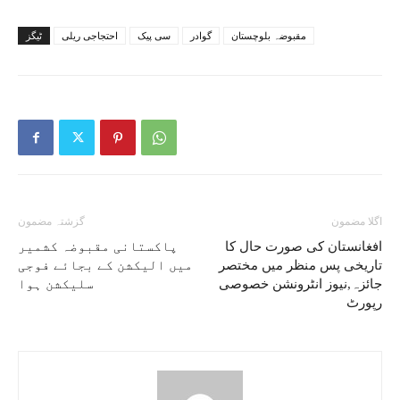
مقبوضہ بلوچستان
گوادر
سی پیک
احتجاجی ریلی
ٹیگز
اگلا مضمون
گزشتہ مضمون
افغانستان کی صورت حال کا
پاکستانی مقبوضہ کشمیر
تاریخی پس منظر میں مختصر
میں الیکشن کے بجائے فوجی
جائزہ,نیوز انٹرونشن خصوصی
سلیکشن ہوا
رپورٹ