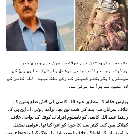
مقبوضہ بلوچستان میں کچلاک سے جون میں جبری طور
پرلاپتہ ہونے والے عوامی نیشنل پارٹی (اے این پی) کی
سینٹرل ایگزیکٹو کمیٹی کے رکن ملک عبید اللہ کاسی کی
لاش پشین سے برآمد ہوئی ہے۔
پولیس حکام کے مطابق عبید اللہ کاسی کی لاش ضلع پشین کے
علاقے سرانان سے بدھ کی شب تین بجے برآمد ہوئی۔اے این پی کے
رہنما عبید اللہ کاسی کو نامعلوم افراد نے کوئٹہ کے نواحی علاقے
کچلاک میں کلی کیتر سے 26 جون کو اغوا کیا تھا۔عوامی نیشنل
پارٹی نے ان کے اغوا کے خلاف قومی شاہراہ بلاک کرکے احتجاج بھی