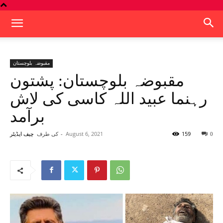
مقبوضہ بلوچستان
مقبوضہ بلوچستان: پشتون
رہنما عبید اللہ کاسی کی لاش
برآمد
159
August 6, 2021
-
کی طرف
0
چیف ایڈیٹر