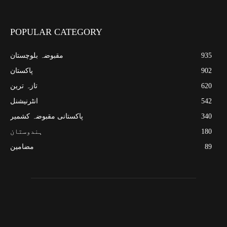
POPULAR CATEGORY
935
مقبوضہ بلوچستان
902
پاکستان
620
تازہ ترین
542
انٹرنیشنل
340
پاکستانی مقبوضہ کشمیر
180
ہندوستان
89
مضامین