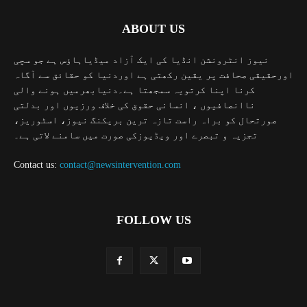
ABOUT US
نیوز انٹرونشن انڈیا کی ایک آزاد میڈیاہاؤس ہے جو سچی
اورحقیقی صحافت پر یقین رکھتی ہے اوردنیا کو حقائق سے آگاہ
کرنا اپنا کرتویہ سمجھتا ہے۔دنیابھرمیں ہونے والی
ناانصافیوں ، انسانی حقوق کی خلاف ورزیوں اور بدلتی
صورتحال کو براہ راست تازہ ترین بریکنگ نیوز، اسٹوریز،
تجزیہ و تبصرے اور ویڈیوزکی صورت میں سامنے لاتی ہے۔
Contact us:
contact@newsintervention.com
FOLLOW US