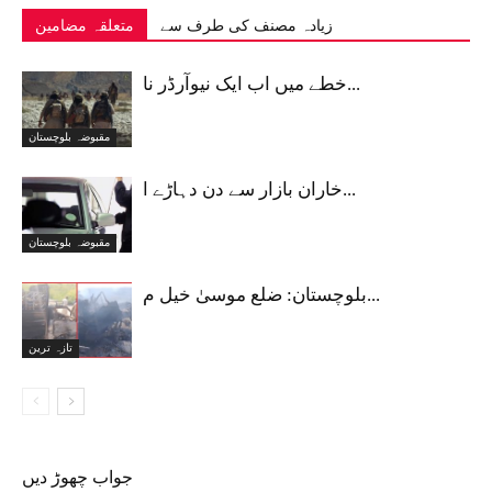
زیادہ مصنف کی طرف سے
متعلقہ مضامین
خطے میں اب ایک نیوآرڈر نا...
مقبوضہ بلوچستان
خاران بازار سے دن دہاڑے ا...
مقبوضہ بلوچستان
بلوچستان: ضلع موسیٰ خیل م...
تازہ ترین
جواب چھوڑ دیں