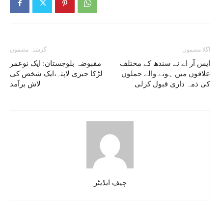
اگلا مضمون
گزشتہ مضمون
ایس آر اے نے سندھ کے مختلف
مقبوضہ بلوچستان: ایک نوعمر
علاقوں میں ہونے والے حملوں
لڑکا جبری لاپتہ،ایک شخص کی
کی ذمہ داری قبول کرلی
لاش برآمد
چیف ایڈیٹر