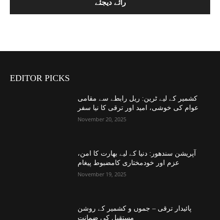
EDITOR PICKS
کشمیر کے لیے ٹرین: ریل رابطے سے مقامی
عوام کی خوشی، امید اور ترقی کا نیا سفر
November 20, 2025
آپریشن سندھور: دنیا کے لیے بھارت کا امن،
عزم اور خودمختاری کامضبوط پیغام
November 19, 2025
پائیدار ترقی – جموں و کشمیر کے روشن
مستقبل کی ضمانت