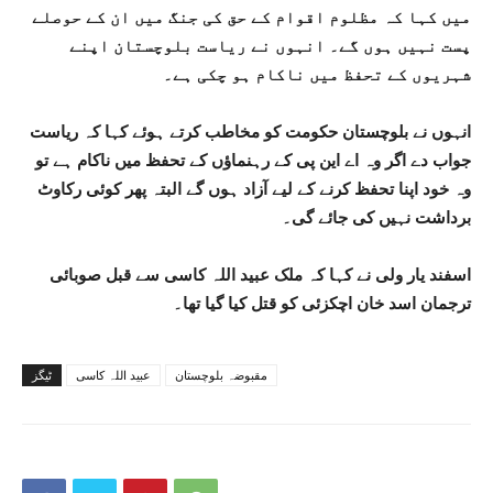
میں کہا کہ مظلوم اقوام کے حق کی جنگ میں ان کے حوصلے
پست نہیں ہوں گے۔ انہوں نے ریاست بلوچستان اپنے
شہریوں کے تحفظ میں ناکام ہو چکی ہے۔
انہوں نے بلوچستان حکومت کو مخاطب کرتے ہوئے کہا کہ ریاست
جواب دے اگر وہ اے این پی کے رہنماؤں کے تحفظ میں ناکام ہے تو
وہ خود اپنا تحفظ کرنے کے لیے آزاد ہوں گے البتہ پھر کوئی رکاوٹ
برداشت نہیں کی جائے گی۔
اسفند یار ولی نے کہا کہ ملک عبید اللہ کاسی سے قبل صوبائی
ترجمان اسد خان اچکزئی کو قتل کیا گیا تھا۔
مقبوضہ بلوچستان
عبید اللہ کاسی
ٹیگز