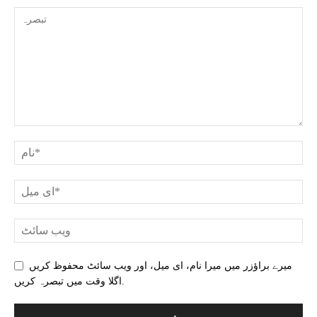
میرے براؤزر میں میرا نام، ای میل، اور ویب سائٹ محفوظ کریں
اگلا وقت میں تبصرہ کریں.