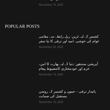
November 19, 2025
POPULAR POSTS
کشمیر کے لیے ٹرین: ریل رابطے سے مقامی
عوام کی خوشی، امید اور ترقی کا نیا سفر
November 20, 2025
آپریشن سندھور: دنیا کے لیے بھارت کا امن،
عزم اور خودمختاری کامضبوط پیغام
November 19, 2025
پائیدار ترقی – جموں و کشمیر کے روشن
مستقبل کی ضمانت
November 19, 2025