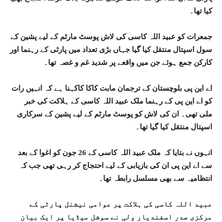
کیا تھا۔
جمعرات کو عبید اللہ کاسی کی لاش پوسٹ مارٹم کے لیے پشین کے
سول اسپتال منتقل کیا گیا جہاں بڑی تعداد میں پارٹی کے رہنما اور
کارکن جمع ہوئے جن میں واقعے پر شدید غم و غصہ تھا۔
اے این پی بلوچستان کے ترجمان مابت کاکا کاکہنا ہے کہ انہیں رات
کو اے این پی کے رہنما ملک عبید اللہ کاسی کے ہلاکت کی خبر
ملی تھی۔ ان کی لاش کو پوسٹ مارٹم کے لیے پشین کے سرکاری
اسپتال منتقل کیا گیا تھا۔
انہوں نے بتایا کہ ملک عبید اللہ کاسی کے 26 جون کو اغوا کے بعد
سے اے این پی ان کی بازیابی کے لیے احتجاج کر رہی تھی جب کہ
انتظامیہ سے بھی مسلسل رابطہ تھا۔
عبید اللہ کاسی کی ہلاکت پر عوامی نیشنل پارٹی کے
مرکزی صدر اسفندیار ولی نے سوشل میڈیا پر ایک بیان