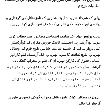
مطالبات درج تھے
ریلی کے شرکاء شہید شاہینہ شاہین کے نامزدقاتل کی گرفتاری و
پھانسی اور حکومت کی نااہلی کے خلاف نعرے بازی کرتے رہیں۔
تربت پولیس تھانہ کے سامنے احتجاجی مظاہرہ سے خطاب کرتے
ہوئے ایچ آرسی پی اسپیشل ٹاسک فورس مکران کے کوآرڈینیٹر
غنی پرواز نے کہا کہ شہید شاہینہ شاہین بلوچ قوم کی وسائل
تھیں، وہ بلوچ ثقافت کا نمونہ تھیں، وہ ایک آرٹسٹ، قلم کار اور
انسانی حقوق کی کارکن تھیں، ان کے شوہر محراب گچکی نے
گزشتہ سال 5 ستمبر کو فائرنگ کرکے قتل کردیا مگر ایک
سال گزرنے کے باوجود قاتل قانون کی گرفت میں نہ
آسکا، جس سے حکومت کی نااہلی، ناکامی اور قاتل کی
پشت پناہی ظاہرہوتی ہے
انہوں نے مطالبہ کیاکہ نامزد قاتل محراب گچکی کوفوری طور پر
گرفتار کیا جائے