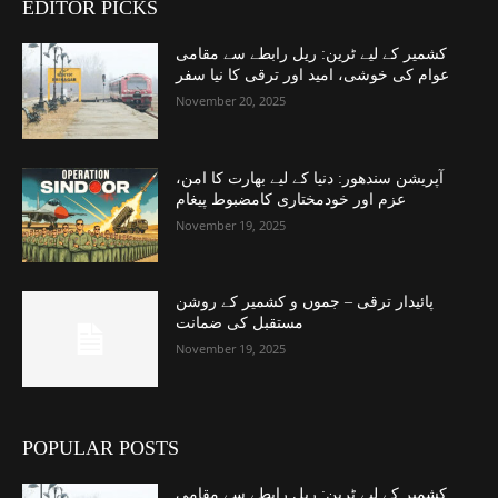
EDITOR PICKS
کشمیر کے لیے ٹرین: ریل رابطے سے مقامی
عوام کی خوشی، امید اور ترقی کا نیا سفر
November 20, 2025
آپریشن سندھور: دنیا کے لیے بھارت کا امن،
عزم اور خودمختاری کامضبوط پیغام
November 19, 2025
پائیدار ترقی – جموں و کشمیر کے روشن
مستقبل کی ضمانت
November 19, 2025
POPULAR POSTS
کشمیر کے لیے ٹرین: ریل رابطے سے مقامی