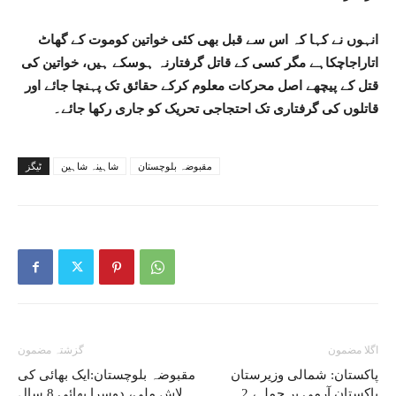
انہوں نے کہا کہ اس سے قبل بھی کئی خواتین کوموت کے گھاٹ
اتاراجاچکاہے مگر کسی کے قاتل گرفتارنہ ہوسکے ہیں، خواتین کی
قتل کے پیچھے اصل محرکات معلوم کرکے حقائق تک پہنچا جائے اور
قاتلوں کی گرفتاری تک احتجاجی تحریک کو جاری رکھا جائے۔
مقبوضہ بلوچستان
شاہینہ شاہین
ٹیگز
اگلا مضمون
گزشتہ مضمون
پاکستان: شمالی وزیرستان
مقبوضہ بلوچستان:ایک بھائی کی
پاکستان آرمی پر حملہ، 2
لاش ملی، دوسرا بھائی 8 سال