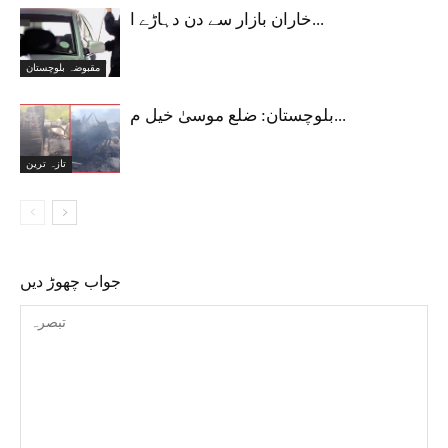
خاران بازار سے دن دہاڑے ا...
مقبوضہ بلوچستان
بلوچستان: ضلع موسیٰ خیل م...
تازہ ترین
جواب چھوڑ دیں