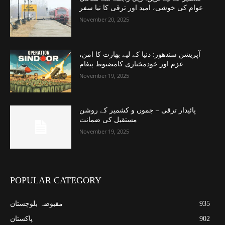
عوام کی خوشی، امید اور ترقی کا نیا سفر
November 20, 2025
آپریشن سندھور: دنیا کے لیے بھارت کا امن،
عزم اور خودمختاری کامضبوط پیغام
November 19, 2025
پائیدار ترقی – جموں و کشمیر کے روشن
مستقبل کی ضمانت
November 19, 2025
POPULAR CATEGORY
935
مقبوضہ بلوچستان
902
پاکستان