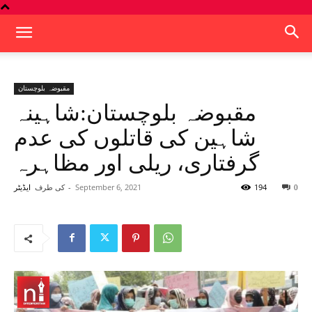
مقبوضہ بلوچستان
مقبوضہ بلوچستان:شاہینہ
شاہین کی قاتلوں کی عدم
گرفتاری، ریلی اور مظاہرہ
194
September 6, 2021
-
کی طرف
0
ایڈیٹر