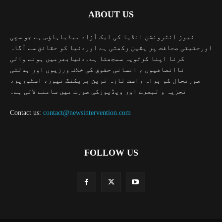
ABOUT US
نیوز انٹرونشن انڈیا کی ایک آزاد میڈیاہاؤس ہے جو سچی
اورحقیقی صحافت پر یقین رکھتی ہے اوردنیا کو حقائق سے آگاہ
کرنا اپنا کرتویہ سمجھتا ہے۔دنیابھرمیں ہونے والی
ناانصافیوں ، انسانی حقوق کی خلاف ورزیوں اور بدلتی
صورتحال کو براہ راست تازہ ترین بریکنگ نیوز، اسٹوریز،
تجزیہ و تبصرے اور ویڈیوزکی صورت میں سامنے لاتی ہے۔
Contact us:
contact@newsintervention.com
FOLLOW US