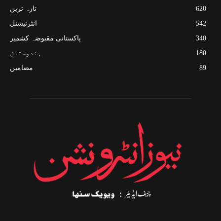
620
تازہ ترین
542
انٹرنیشنل
340
پاکستانی مقبوضہ کشمیر
180
ہندوستان
89
مضامین