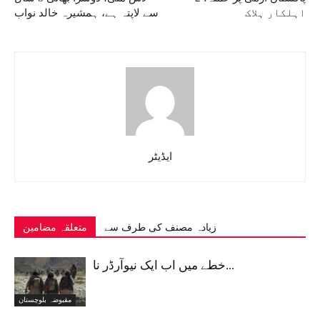
اہلکار ہلاک
سے لاپتہ ہے، ہمشیرہ خالد نواب
ایڈیٹر
زیادہ مصنف کی طرف سے
متعلقہ مضامین
خطے میں اب ایک نیوآرڈر نا...
مقبوضہ بلوچستان