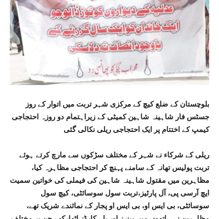
بلوچستان کے ضلع کیچ کے مرکزی شہر تربت میں اتوار کے روز
جسٹس فار شاہینہ شاہین کمیٹی کے زیراہتمام دو روزہ احتجاجی
کیمپ کے اختتام پر ایک احتجاجی ریلی نکالی گئی
ریلی کے شرکاء نے شہر کے مختلف سڑکوں سے مارچ کرتے ہوئے
تربت پولیس تھانہ کے سامنے پہنچ کر احتجاجی مظاہرہ کیا،
مظاہرین میں مقتول شاہینہ شاہین کی فیملی کی خواتین سمیت
ایچ آرسی پی، آل پارٹیز،تربت سول سوسائٹی، کیچ سول
سوسائٹی، بی ایس او، بی ایس او پجار کے نمائندے شریک تھے،
مظاہرین نے ہاتھوں میں بینرز اور پلے کارڈز اٹھارکھے جن پر مختلف