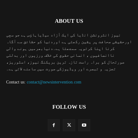
ABOUT US
نیوز انٹرونشن انڈیا کی ایک آزاد میڈیاہاؤس ہے جو سچی
اورحقیقی صحافت پر یقین رکھتی ہے اوردنیا کو حقائق سے آگاہ
کرنا اپنا کرتویہ سمجھتا ہے۔دنیابھرمیں ہونے والی
ناانصافیوں ، انسانی حقوق کی خلاف ورزیوں اور بدلتی
صورتحال کو براہ راست تازہ ترین بریکنگ نیوز، اسٹوریز،
تجزیہ و تبصرے اور ویڈیوزکی صورت میں سامنے لاتی ہے۔
Contact us:
contact@newsintervention.com
FOLLOW US