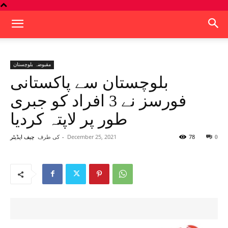
مقبوضہ بلوچستان
بلوچستان سے پاکستانی
فورسز نے 3 افراد کو جبری
طور پر لاپتہ کردیا
78
December 25, 2021
-
کی طرف
0
چیف ایڈیٹر