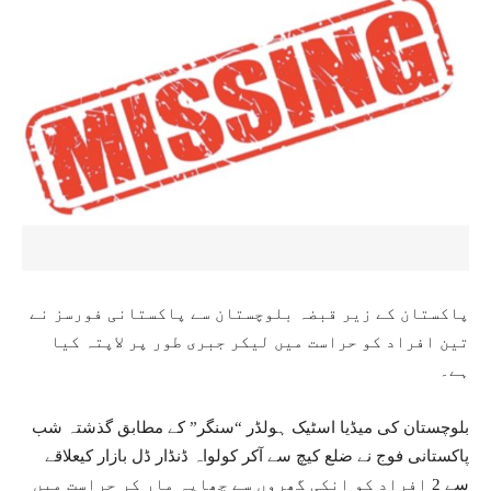
پاکستان کے زیر قبضہ بلوچستان سے پاکستانی فورسز نے
تین افراد کو حراست میں لیکر جبری طور پر لاپتہ کیا
ہے۔
بلوچستان کی میڈیا اسٹیک ہولڈر “سنگر” کے مطابق گذشتہ شب
پاکستانی فوج نے ضلع کیچ سے آکر کولواہ ڈنڈار ڈل بازار کیعلاقے
سے 2 افراد کو انکی گھروں سے چھاپہ مار کر حراست میں