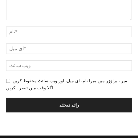
میرے براؤزر میں میرا نام، ای میل، اور ویب سائٹ محفوظ کریں
اگلا وقت میں تبصرہ کریں.