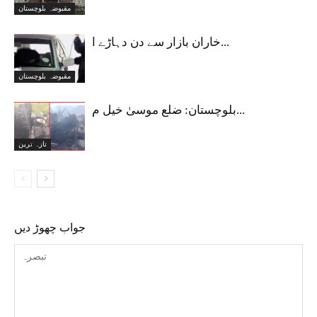
مقبوضہ بلوچستان
خاران بازار سے دن دہاڑے ا...
مقبوضہ بلوچستان
بلوچستان: ضلع موسیٰ خیل م...
تازہ ترین
جواب چھوڑ دیں