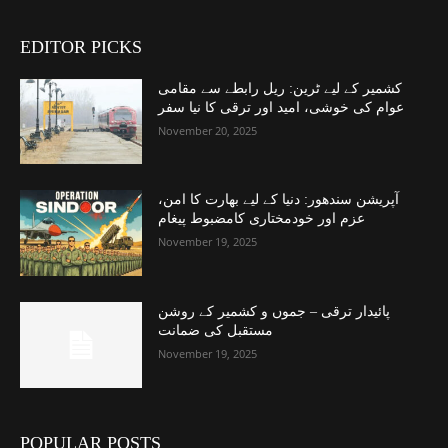
EDITOR PICKS
کشمیر کے لیے ٹرین: ریل رابطے سے مقامی
عوام کی خوشی، امید اور ترقی کا نیا سفر
November 20, 2025
آپریشن سندھور: دنیا کے لیے بھارت کا امن،
عزم اور خودمختاری کامضبوط پیغام
November 19, 2025
پائیدار ترقی – جموں و کشمیر کے روشن
مستقبل کی ضمانت
November 19, 2025
POPULAR POSTS