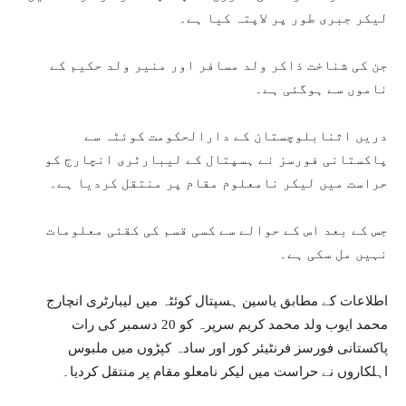
لیکر جبری طور پر لاپتہ کیا ہے۔
جن کی شناخت ذاکر ولد مسافر اور منیر ولد حکیم کے
ناموں سے ہوگئی ہے۔
دریں اثنابلوچستان کے دارالحکومت کوئٹہ سے
پاکستانی فورسز نے ہسپتال کے لیبارٹری انچارج کو
حراست میں لیکر نامعلوم مقام پر منتقل کردیا ہے۔
جس کے بعد اس کے حوالے سے کسی قسم کی کقئی معلومات
نہیں مل سکی ہے۔
اطلاعات کے مطابق یاسین ہسپتال کوئٹہ میں لیبارٹری انچارج
محمد ایوب ولد محمد کریم سرپرہ کو 20 دسمبر کی رات
پاکستانی فورسز فرنٹیئر کور اور سادہ کپڑوں میں ملبوس
اہلکاروں نے حراست میں لیکر نامعلو مقام پر منتقل کردیا۔