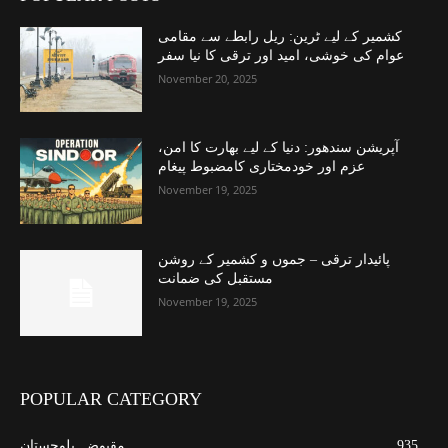
کشمیر کے لیے ٹرین: ریل رابطے سے مقامی
عوام کی خوشی، امید اور ترقی کا نیا سفر
November 20, 2025
آپریشن سندھور: دنیا کے لیے بھارت کا امن،
عزم اور خودمختاری کامضبوط پیغام
November 19, 2025
پائیدار ترقی – جموں و کشمیر کے روشن
مستقبل کی ضمانت
November 19, 2025
POPULAR CATEGORY
935
مقبوضہ بلوچستان