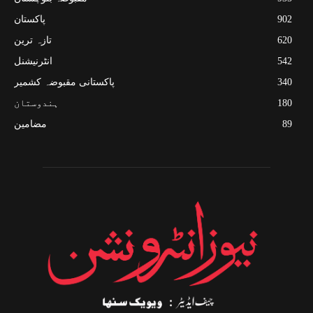
902
پاکستان
620
تازہ ترین
542
انٹرنیشنل
340
پاکستانی مقبوضہ کشمیر
180
ہندوستان
89
مضامین