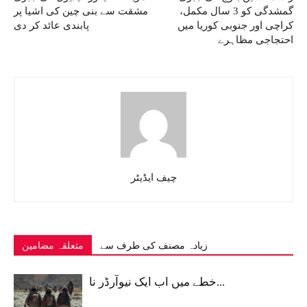
گمشدگی کو 3 سال مکمل،
مشقت سے بنی چین کی اشیا پر
کراچی اور جنوبی کوریا میں
پابندی عائد کر دی
احتجاجی مظاہرے
چیف ایڈیٹر
زیادہ مصنف کی طرف سے
متعلقہ مضامین
خطے میں اب ایک نیوآرڈر نا...