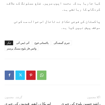
کہا جارہا ہے کہ محمد ایوب سرپرہ ضلع مستونگ کے علاقے
کردگاپ کا رہائشی ہے۔
پاکستان کی فوجی حکام نے تاحال اس حوالے سے کوئی
موقف پیش نہیں کیا ہے۔
جبری گمشدگی
پاکستانی فوج
آئی ایس آئی
ٹیگز
وائس فار بلوچ مسنگ پرسنز
اگلا مضمون
گزشتہ مضمون
راشد حسین بلوچ کی جبری
امریکا نے ایغور قیدیوں کی جبری