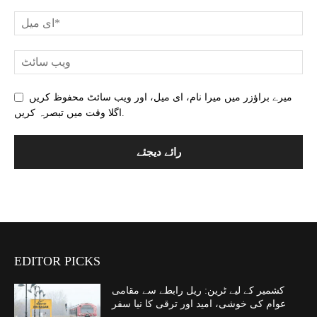
میرے براؤزر میں میرا نام، ای میل، اور ویب سائٹ محفوظ کریں
اگلا وقت میں تبصرہ کریں.
EDITOR PICKS
کشمیر کے لیے ٹرین: ریل رابطے سے مقامی
عوام کی خوشی، امید اور ترقی کا نیا سفر