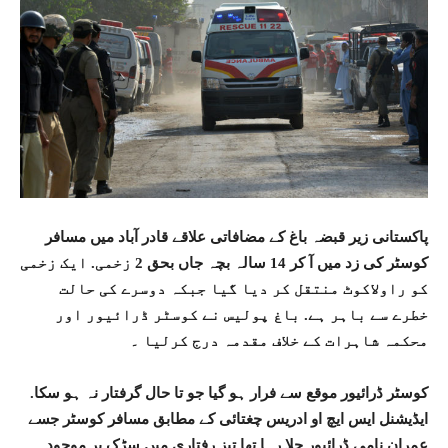
پاکستانی زیر قبضہ باغ کے مضافاتی علاقے قادر آباد میں مسافر
کوسٹر کی زد میں آ کر 14 سالہ بچہ جاں بحق 2 زخمی. ایک زخمی
کو راولاکوٹ منتقل کر دیا گیا جبکہ دوسرے کی حالت
خطرے سے باہر ہے. باغ پولیس نے کوسٹر ڈرائیور اور
محکمہ شاہرات کے خلاف مقدمہ درج کرلیا ۔
کوسٹر ڈرائیور موقع سے فرار ہو گیا جو تا حال گرفتار نہ ہو سکا.
ایڈیشنل ایس ایچ او ادریس چغتائی کے مطابق مسافر کوسٹر جسے
عمران نامی ڈرائیور چلا رہا تھا تیز رفتاری میں سڑک پر موجود