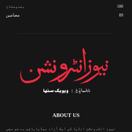
180
ہندوستان
89
مضامین
ABOUT US
نیوز انٹرونشن انڈیا کی ایک آزاد میڈیاہاؤس ہے جو سچی