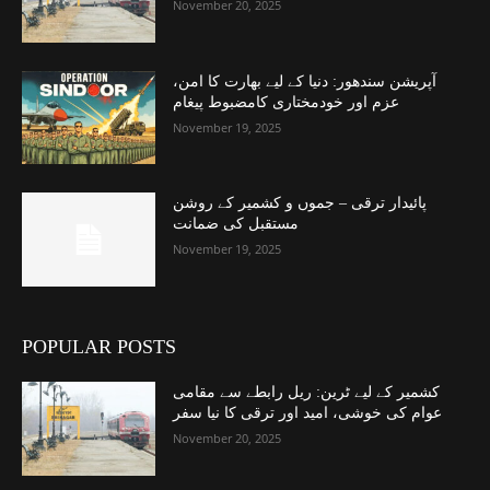
November 20, 2025
آپریشن سندھور: دنیا کے لیے بھارت کا امن،
عزم اور خودمختاری کامضبوط پیغام
November 19, 2025
پائیدار ترقی – جموں و کشمیر کے روشن
مستقبل کی ضمانت
November 19, 2025
POPULAR POSTS
کشمیر کے لیے ٹرین: ریل رابطے سے مقامی
عوام کی خوشی، امید اور ترقی کا نیا سفر
November 20, 2025