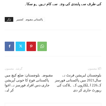
کی طرف سے پابندی کی وجہ سے کام نہیں ہو سکا۔
پاکستانی مقبوضہ کشمیر
ٹیگز
اگلا مضمون
گزشتہ مضمون
بلوچستان لبریشن فرنٹ نے
مقبوضہ بلوچستان: ضلع کیچ میں
سال2021 میں پاکستانی فورسز
پاکستانی فوج کا خونی آپریشن
کے226 اہلکاروں کے ہلاکت کی
جاری،دس افراد فورسز نے اغوا
رپورٹ جاری کر دی
کر لیے