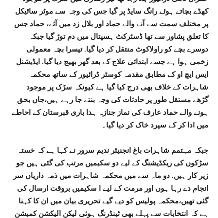
کھڈے بچاتے ہوئے رانگ سایڈ پر گیا جس کی وجہ سے موٹر سائیکل
پر مختلف سمت سے آنے والے حماد اور بلال زد میں آئے، حماد جس
کا تعلق پشاور سے تھا ڈسٹرکٹ ہسپتال میں دم توڑ گیا جبکہ
دوسرے بچے کو راولاکوٹ منتقل کر دیا گیا. تیسرا بچہ معمولی
زخمی ہوا ہے جسے ابتدائی علاج کے بعد گھر بھیج دیا گیا. ایڈیشنل
ایس ایچ او کے مطابق مقدمہ کوسٹر ڈرائیور کے ساتھ محکمہ
شاہرات کے خلاف بھی درج کیا گیا ہے کیونکہ سڑک پر موجود
گڑھے مستقل طور پر حادثات کی وجہ بنتے جا رہے ہیں،جاں بحق
ہونے والے حماد عارف کی نماز جنازہ ہدا باری قبرستان کے احاطے
میں ادا کر کے سپرد خاک کر دیا گیا۔
جبکہ مہتمم شاہرات باغ انجنیئر ندیم سرور نے کہا ہے کہ خستہ
سڑکوں کی ریکڈیشنگ کے لیے دو سکیمیں مرتب کی گئی ہیں جو
زیر کار ہیں. دو ماہ سے میں محکمہ شاہرات میں ذمہ داریاں سر
انجام دے رہا ہوں اور مرمت کے لیے ا سکیمیں بروقت ارسال کی
گئی تھیں،محکمہ پولیس کو دیے گیے تحریری بیان میں ان کا کہنا
ہے کہ انتخابات سے پہلے بھی ٹینڈرنگ ہوئی لیکن الیکشن کمیشن