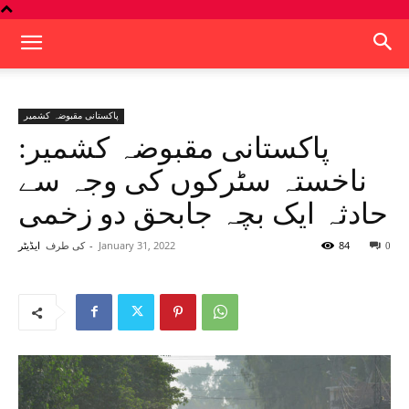
پاکستانی مقبوضہ کشمیر
پاکستانی مقبوضہ کشمیر:
ناخستہ سٹرکوں کی وجہ سے
حادثہ ایک بچہ جابحق دو زخمی
84
January 31, 2022
-
کی طرف
0
ایڈیٹر