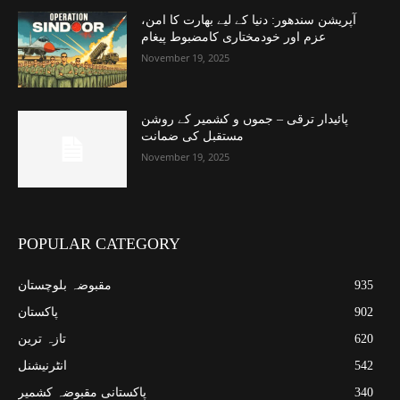
آپریشن سندھور: دنیا کے لیے بھارت کا امن،
عزم اور خودمختاری کامضبوط پیغام
November 19, 2025
پائیدار ترقی – جموں و کشمیر کے روشن
مستقبل کی ضمانت
November 19, 2025
POPULAR CATEGORY
935
مقبوضہ بلوچستان
902
پاکستان
620
تازہ ترین
542
انٹرنیشنل
340
پاکستانی مقبوضہ کشمیر