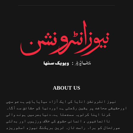
ABOUT US
نیوز انٹرونشن انڈیا کی ایک آزاد میڈیاہاؤس ہے جو سچی
اورحقیقی صحافت پر یقین رکھتی ہے اوردنیا کو حقائق سے آگاہ
کرنا اپنا کرتویہ سمجھتا ہے۔دنیابھرمیں ہونے والی
ناانصافیوں ، انسانی حقوق کی خلاف ورزیوں اور بدلتی
صورتحال کو براہ راست تازہ ترین بریکنگ نیوز، اسٹوریز،