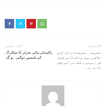
اگلا مضمون
گزشتہ مضمون
مقبوضہ بلوچستان: کے کئی
پاکستان مالی بحران کا شکار:آٹے
علاقوں میں پاکستانی فوج
کی قیمتیں دوگنی ہو گئے
کی زمینی و فضائی آپریشن
جاری ہے۔