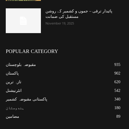
پائیدار ترقی – جموں و کشمیر کے روشن
مستقبل کی ضمانت
November 19, 2025
POPULAR CATEGORY
935
مقبوضہ بلوچستان
902
پاکستان
620
تازہ ترین
542
انٹرنیشنل
340
پاکستانی مقبوضہ کشمیر
180
ہندوستان
89
مضامین