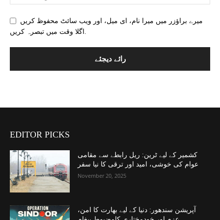
میرے براؤزر میں میرا نام، ای میل، اور ویب سائٹ محفوظ کریں
اگلا وقت میں تبصرہ کریں.
EDITOR PICKS
کشمیر کے لیے ٹرین: ریل رابطے سے مقامی
عوام کی خوشی، امید اور ترقی کا نیا سفر
November 20, 2025
آپریشن سندھور: دنیا کے لیے بھارت کا امن،
عزم اور خودمختاری کامضبوط پیغام