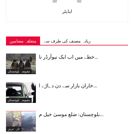
ایڈیٹر
زیادہ مصنف کی طرف سے
متعلقہ مضامین
خطے میں اب ایک نیوآرڈر نا...
مقبوضہ بلوچستان
خاران بازار سے دن دہاڑے ا...
مقبوضہ بلوچستان
بلوچستان: ضلع موسیٰ خیل م...
تازہ ترین