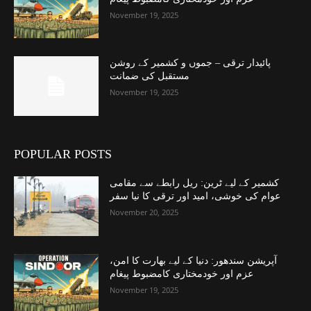
November 19, 2025
پائیدار ترقی – جموں و کشمیر کے روشن
مستقبل کی ضمانت
November 19, 2025
POPULAR POSTS
کشمیر کے لیے ٹرین: ریل رابطے سے مقامی
عوام کی خوشی، امید اور ترقی کا نیا سفر
November 20, 2025
آپریشن سندھور: دنیا کے لیے بھارت کا امن،
عزم اور خودمختاری کامضبوط پیغام
November 19, 2025