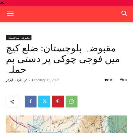
مقبوضہ بلوچستان
مقبوضہ بلوچستان: ضلع کیچ
میں فوجی چوکی پر دستی بم
حملہ
81
February 16, 2022
-
کی طرف
0
ایڈیٹر