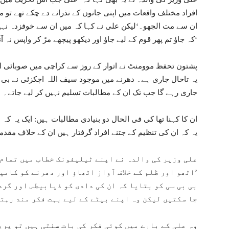
افراد مختلف واقعات میں اپنی جانوں کے نذرانے دے چکے تھے تو م
ان سے مت الجھو۔‘لیکن علی نے کہا کہ میں ان سے خوفزدہ نہیں
کہ جاؤ تم پھر قوم کے لیے جاؤ اور دیکھو پیچھے مڑ کر واپس نہ آنا اور نہ ہی بزدلی کا مظاہرہ کرنا۔‘
پشتون تحفظ موومنٹ نے اتوار کے روز سے کراچی میں صوبائی اس
یہ تاحال جاری ہے۔ دھرنے میں موجود سیف اللہ اچکزئی نے بی ب
جاری رہے گا جب تک ان کے مطالبات تسلیم نہیں کر لیے جاتے۔
ان کا کہنا تھا کی فی الحال دو بنیادی مطالبات ہیں: ایک یہ کہ ع
یہ کہ ان کی تنظیم کے جتنے افراد گرفتار ہیں ان کے خلاف مقدم
علی وزیر کی والدہ نے اپنے ٹیلیفونک خطاب میں تمام
’اٹھو اور ظلم کے خلاف آواز اٹھاؤ اور دھرنے کو کامی
بی بی سی کو بتایا کہ ان کی دادی کو ذیابیطس اور گرد
جا سکتیں لیکن وہ اپنے بیٹے کے لیے بہت فکر مند رہت