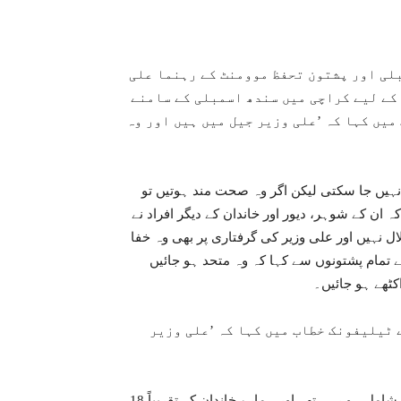
لی اور پشتون تحفظ موومنٹ کے رہنما علی
 کے لیے کراچی میں سندھ اسمبلی کے سامنے
یں کہا کہ ’علی وزیر جیل میں ہیں اور وہ
نہیں جا سکتی لیکن اگر وہ صحت مند ہوتیں تو
ان کے شوہر، دیور اور خاندان کے دیگر افراد نے
ل نہیں اور علی وزیر کی گرفتاری پر بھی وہ خفا
ے تمام پشتونوں سے کہا کہ وہ متحد ہو جائیں
کٹھے ہو جائیں۔
 ٹیلیفونک خطاب میں کہا کہ ’علی وزیر
علی وزیر کی والدہ نے یہ بھی کہا کہ ’علی جب اس تحریک میں شامل ہو رہے تھے اور ہمارے خاندان کے تقریباً 18