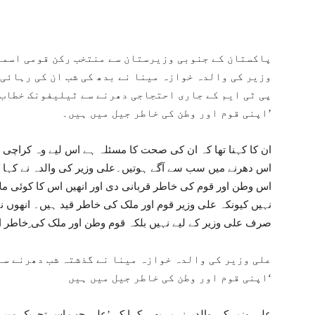
پاکستان کے جنوبی وزیرستان سے منتخب رکن قومی اسمب
وزیر کی والدہ خوازہ مینا نے بدھ کی شب ان کی رہائی
پی ٹی ایم کے جاری احتجاجی دھرنے سے ٹیلیفونک خطاب م
اپنی قوم اور وطن کی خاطر جیل میں ہیں۔’
ان کا کہنا تھا کہ ان کی صحت کا مسئلہ ہے اس لیے وہ کراچی 
اس دھرنے میں سب سے آگے ہوتیں۔علی وزیر کی والدہ نے کہا کہ 
اس وطن اور قوم کی خاطر قربانی دی اور انھیں اس کا کوئی ملا
نہیں کیونکہ علی وزیر قوم اور ملک کی خاطر قید ہیں۔ انھوں ن
صرف علی وزیر کے لیے نہیں بلکہ قوم وطن اور ملک کی ِخاطر ا
علی وزیر کی والدہ خوازہ مینا نے گذشتہ شب دھرنے سے
اپنی قوم اور وطن کی خاطر جیل میں ہیں‘