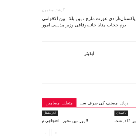
گزشتہ مضمون
پاکستان:آزادی عورت مارچ نہیں بلکہ بین الاقوامی
یوم حجاب منایا جائے،وفاقی وزیر مذہبی امور
ایڈیٹر
زیادہ مصنف کی طرف سے
متعلقہ مضامین
پاکستان
انٹرنیشنل
لاہور میں مجوزہ احتجاجی م...