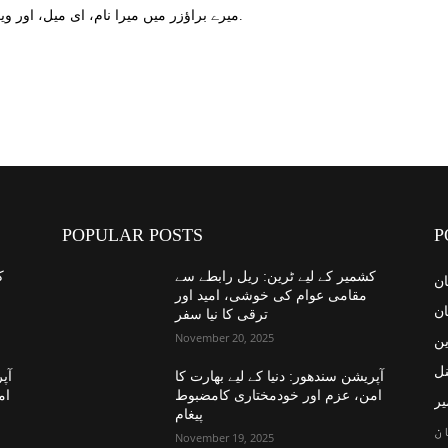
میرے براؤزر میں میرا نام، ای میل، اور ویب سائٹ محفوظ کریں اگلا وقت میں تبصرہ کریں.
POPULAR POSTS
P
کشمیر کے لیے ٹرین: ریل رابطے سے
ک
ان
مقامی عوام کی خوشی، امید اور
ان
ترقی کا نیا سفر
November 20, 2025
ین
نل
آپریشن سندھور: دنیا کے لیے بھارت کا
آپر
امن، عزم اور خودمختاری کامضبوط
ام
یر
پیغام
ن
November 19, 2025