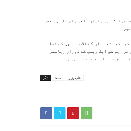
سوس کرتے ہیں لیکن انھیں اس بات پر فخر
ہیں۔
 میں پشاور سے گرفتار کیا گیا تھا۔ ان کے خلاف کراچی کے تھانہ
 ٹی ایم کی ایک ریلی کے دوران ریاستی
کرنے جیسے الزامات عائد ہیں۔
علی وزیر
سندھ
ٹیگز