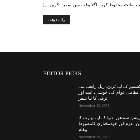
EDITOR PICKS
شمیر کے لیے ٹرین: ریل رابطے سے
مقامی عوام کی خوشی، امید اور
ترقی کا نیا سفر
November 20, 2025
یشن سندھور: دنیا کے لیے بھارت کا
ن، عزم اور خودمختاری کامضبوط
پیغام
November 19, 2025