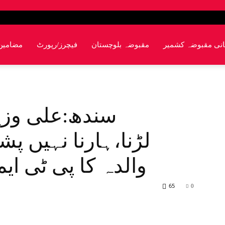
انی مقبوضہ کشمیر
مقبوضہ بلوچستان
فیچرز/رپورٹ
مضامین
سندھ:علی وزیر
لڑنا،ہارنا نہیں پش
والدہ کا پی ٹی ا
65
0