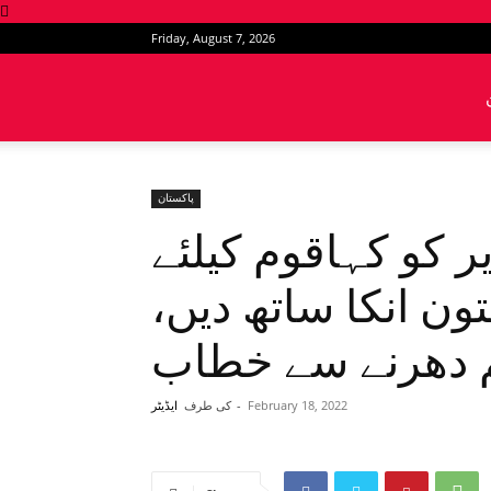
Friday, August 7, 2026
News
Intervention
پاکستان
 کو کہاقوم کیلئے
تون انکا ساتھ دیں،
یم دھرنے سے خطاب
February 18, 2022
-
کی طرف
ایڈیٹر