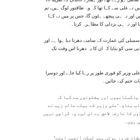
یں نے علی سے کہا تھا کہ وہ طاقتور لوگ ہیں، تم
 اور نہ ہی پیچھے ہٹوں گا، جس پر میں نے کہا
مبلی کی عمارت کے سامنے دھرنا دیا ہوا ہے اور
ی سی کو بتایا کہ ان کا یہ دھرنا اس وقت تک
لی وزیر کو فوری طور پر رہا کیا جا ِے اور دوسرا
ات ختم کیے جائیں۔
 پاکستانیوں اور پشتونوں سے کہا کہ
اب بناؤ۔‘علی وزیر کے بیٹے عالم زیب نے
وں کا عارضہ لاحق ہے اس لیے وہ کراچی نہیں
ی ہیں۔
’وہ علی کے بارے میں کوئی فکر کی بات سنتی ہیں تو پریشان ضرور ہوتی ہیں لیکن انھیں اپنے