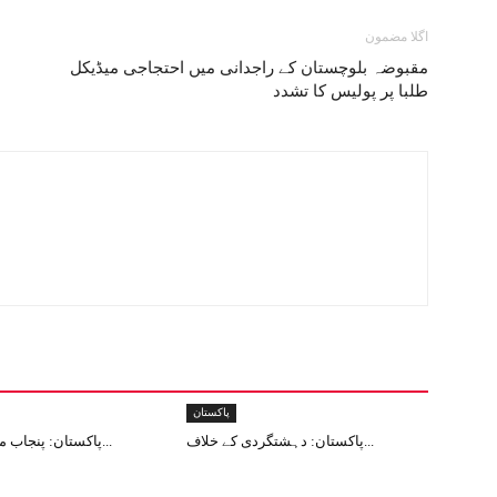
اگلا مضمون
مقبوضہ بلوچستان کے راجدانی میں احتجاجی میڈیکل
طلبا پر پولیس کا تشدد
پاکستان
پاکستان: دہشتگردی کے خلاف...
پاکستان: پنجاب میں 12دہشت...