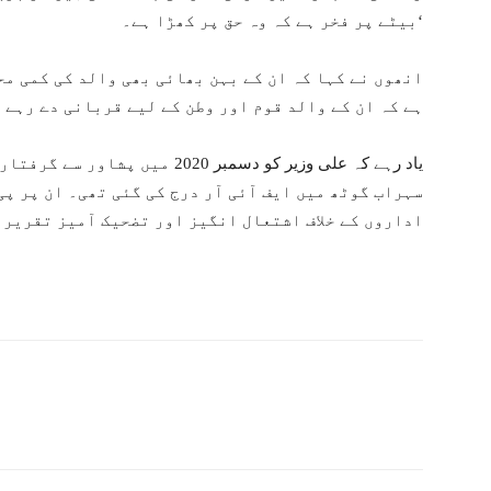
بیٹے پر فخر ہے کہ وہ حق پر کھڑا ہے۔‘
انھوں نے کہا کہ ان کے بہن بھائی بھی والد کی کمی مح
ہے کہ ان کے والد قوم اور وطن کے لیے قربانی دے رہے 
یاد رہے کہ علی وزیر کو دسمبر 2020
سہراب گوٹھ میں ایف آئی آر درج کی گئی تھی۔ ان پر پی
اداروں کے خلاف اشتعال انگیز اور تضحیک آمیز تقریر 