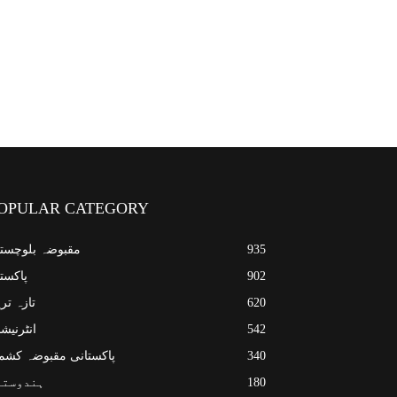
OPULAR CATEGORY
935
مقبوضہ بلوچست
902
پاکست
620
تازہ تر
542
انٹرنیش
340
پاکستانی مقبوضہ کشم
180
ہندوستا