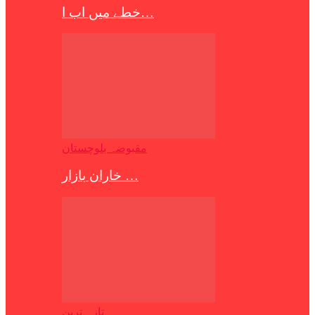
خطے میں اب ا…
مقبوضہ بلوچستان
خاران بازار …
تازہ ترین