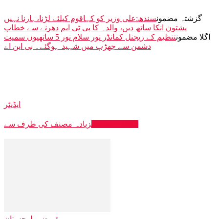
گزشتہ مضمون
سندھ:علی وزیر کو کہاقوم کیلئے لڑنا،ہارنا نہیں
پشتون انکا ساتھ دیں، والدہ کا پی ٹی ایم دھرنے سے خطاب
اگلا مضمون
تنظیم کے ریجنل کمانڈر نور سلام نور 5 ساتھیوں سمیت
دشمن سے جھڑپ میں شہید ہوگئے۔ بی این اے
ایڈیٹر
متعلقہ مضامین
زیادہ مصنف کی طرف سے
مقبوضہ بلوچستان