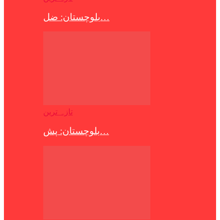
بلوچستان: ضل…
تازہ ترین
بلوچستان: پش…