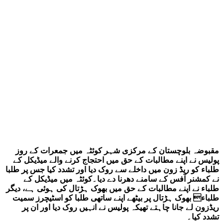
مقبوضہ بلوچستان کے مرکزی شہر کوئٹہ میں جمعرات کے روز
پولیس نے اپنے مطالبات کے حق میں احتجاج کرنے والے میڈیکل کے
طلباء کو ریڈ زون میں داخلے سے روک دیا اور تشدد کیا جس پر طلبا
نے کمشنر آفس کے سامنے دھرنا دے دیا۔کوئٹہ میں میڈیکل کے
طلباء نے اپنے مطالبات کے حق میں بھوک ہڑتال کی ہوئی ہے، دیگر
طلباء بھوک ہڑتال پر بیٹھے اپنے ساتھی طلبا کو اسٹیچرز سمیت
ریڈزون لے جانا چاہتے تھیکہ پولیس نے انہیں روک دیا اور ان پر
تشدد کیا۔