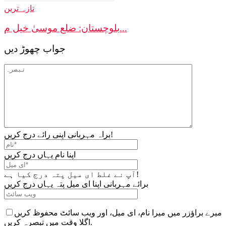
تازہ ترین
بلوچستان: ضلع موسیٰ خیل م...
جواب چھوڑ دیں
براہ مہربانی اپنی رائے درج کریں!
اپنا نام یہاں درج کریں
آپ نے غلط ای میل پتہ درج کیا ہے!
برائے مہربانی اپنا ای میل پتہ یہاں درج کریں
میرے براؤزر میں میرا نام، ای میل، اور ویب سائٹ محفوظ کریں
اگلا وقت میں تبصرہ کریں.