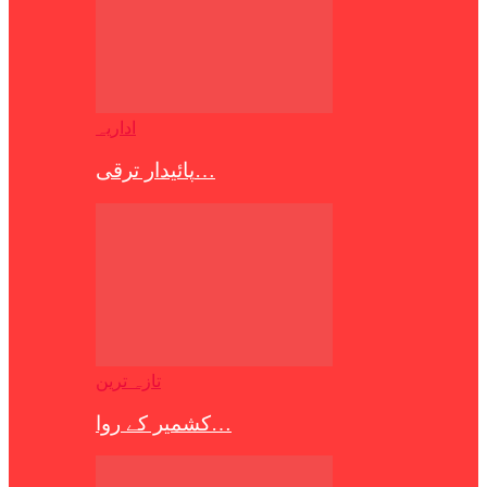
اداریہ
پائیدار ترقی…
تازہ ترین
کشمیر کے روا…