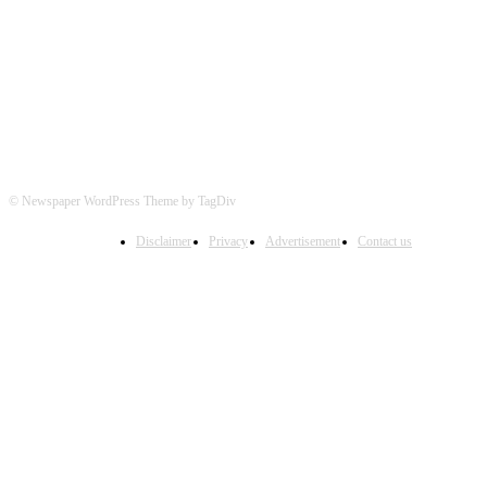
FOLLOW US
© Newspaper WordPress Theme by TagDiv
Disclaimer
Privacy
Advertisement
Contact us