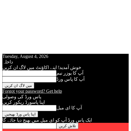
Tuesday, August 4, 2026
داخلہ
خوش آمدید! اپنے اکاؤنٹ میں لاگ ان کریں
آپ کا يوزر نيم
آپ کا پاس ورڈ
Forgot your password? Get help
پاس ورڈ کی وصولی
اپنا پاسورڈ ريکور کريں
آپ کا ای میل
ایک پاس ورڈ آپ کو ای ميل ميں بھیج دیا جائے گا