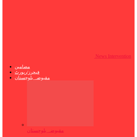
News Intervention
مضامین
فیچرز/رپورٹ
مقبوضہ بلوچستان
مقبوضہ بلوچستان