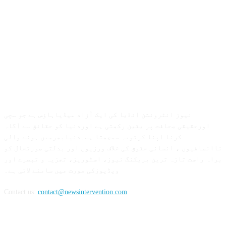
ABOUT US
نیوز انٹرونشن انڈیا کی ایک آزاد میڈیاہاؤس ہے جو سچی
اورحقیقی صحافت پر یقین رکھتی ہے اوردنیا کو حقائق سے آگاہ
کرنا اپنا کرتویہ سمجھتا ہے۔دنیابھرمیں ہونے والی
ناانصافیوں ، انسانی حقوق کی خلاف ورزیوں اور بدلتی صورتحال کو
براہ راست تازہ ترین بریکنگ نیوز، اسٹوریز، تجزیہ و تبصرے اور
ویڈیوزکی صورت میں سامنے لاتی ہے۔
Contact us:
contact@newsintervention.com