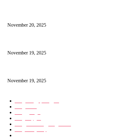
ر کے لیے ٹرین: ریل رابطے سے مقامی عوام کی خوشی، امید اور ترقی کا
نیا سفر
November 20, 2025
ن سندھور: دنیا کے لیے بھارت کا امن، عزم اور خودمختاری کامضبوط پیغام
November 19, 2025
پائیدار ترقی – جموں و کشمیر کے روشن مستقبل کی ضمانت
November 19, 2025
POPULAR CATEGORY
مقبوضہ بلوچستان
935
پاکستان
902
تازہ ترین
620
انٹرنیشنل
542
پاکستانی مقبوضہ کشمیر
340
ہندوستان
180
مضامین
89