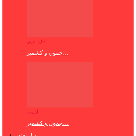
تازہ ترین
جموں و کشمیر…
اداریہ
جموں و کشمیر…
پہلہ صفحہ