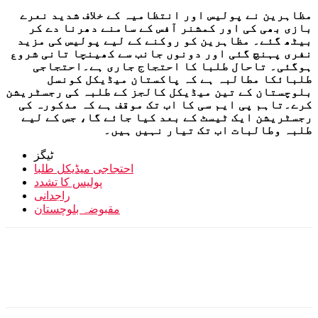
مظاہرین نے پولیس اور انتظامیہ کے خلاف شدید نعرے
بازی بھی کی اور کمشنر آفس کے سامنے دھرنا دے کر
بیٹھ گئے۔ مظاہرین کو روکنے کے لیے پولیس کی مزید
نفری پہنچ گئی اور دونوں جانب سے کھینچا تانی شروع
ہوگئی۔ تاحال طلبا کا احتجاج جاری ہے۔احتجاجی
طلبائکا مطالبہ ہے کہ پاکستان میڈیکل کونسل
بلوچستان کے تین میڈیکل کالجز کے طلبہ کی رجسٹریشن
کرے۔تاہم پی ایم سی کا اب تک موقف ہے کہ مذکورہ کی
رجسٹریشن ایک ٹیسٹ کے بعد کیا جائے گا، جس کے لیے
طلبہ وطالبات اب تک تیار نہیں ہیں۔
ٹیگز
احتجاجی میڈیکل طلبا
پولیس کا تشدد
راجدانی
مقبوضہ بلوچستان