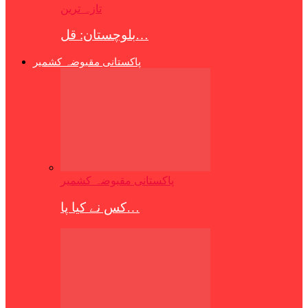
تازہ ترین
بلوچستان: قل…
پاکستانی مقبوضہ کشمیر
پاکستانی مقبوضہ کشمیر
کس نے کیا پا…