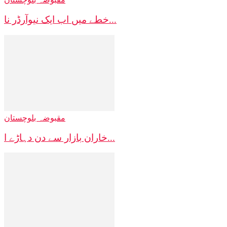
خطے میں اب ایک نیوآرڈر نا...
مقبوضہ بلوچستان
خاران بازار سے دن دہاڑے ا...