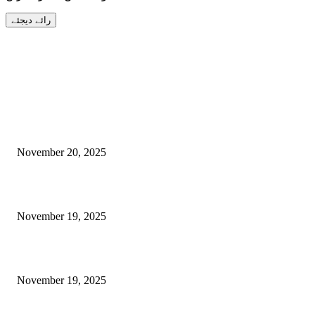
EDITOR PICKS
ر کے لیے ٹرین: ریل رابطے سے مقامی عوام کی خوشی، امید اور ترقی کا
نیا سفر
November 20, 2025
ن سندھور: دنیا کے لیے بھارت کا امن، عزم اور خودمختاری کامضبوط پیغام
November 19, 2025
پائیدار ترقی – جموں و کشمیر کے روشن مستقبل کی ضمانت
November 19, 2025
POPULAR POSTS