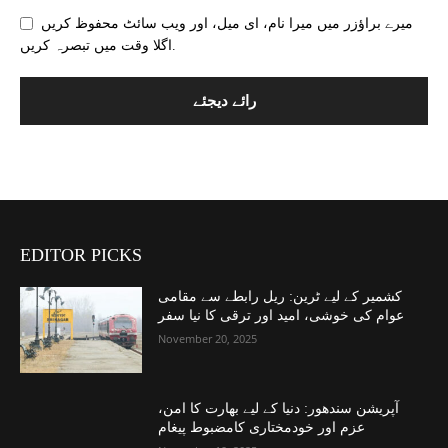
میرے براؤزر میں میرا نام، ای میل، اور ویب سائٹ محفوظ کریں
اگلا وقت میں تبصرہ کریں.
EDITOR PICKS
کشمیر کے لیے ٹرین: ریل رابطے سے مقامی
عوام کی خوشی، امید اور ترقی کا نیا سفر
November 20, 2025
آپریشن سندھور: دنیا کے لیے بھارت کا امن،
عزم اور خودمختاری کامضبوط پیغام