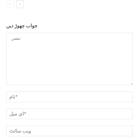
جواب چھوڑ دیں