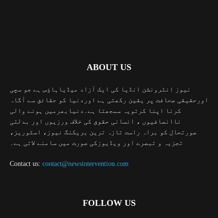
ABOUT US
نیوز انٹرونشن انڈیا کی ایک آزاد میڈیاہاؤس ہے جو سچی
اورحقیقی صحافت پر یقین رکھتی ہے اوردنیا کو حقائق سے آگاہ
کرنا اپنا کرتویہ سمجھتا ہے۔دنیابھرمیں ہونے والی
ناانصافیوں ، انسانی حقوق کی خلاف ورزیوں اور بدلتی
صورتحال کو براہ راست تازہ ترین بریکنگ نیوز، اسٹوریز،
تجزیہ و تبصرے اور ویڈیوزکی صورت میں سامنے لاتی ہے۔
Contact us:
contact@newsintervention.com
FOLLOW US