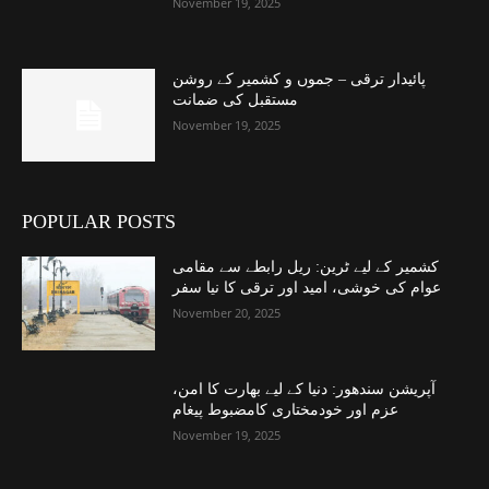
November 19, 2025
پائیدار ترقی – جموں و کشمیر کے روشن
مستقبل کی ضمانت
November 19, 2025
POPULAR POSTS
کشمیر کے لیے ٹرین: ریل رابطے سے مقامی
عوام کی خوشی، امید اور ترقی کا نیا سفر
November 20, 2025
آپریشن سندھور: دنیا کے لیے بھارت کا امن،
عزم اور خودمختاری کامضبوط پیغام
November 19, 2025