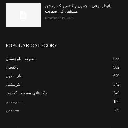
پائیدار ترقی – جموں و کشمیر کے روشن
مستقبل کی ضمانت
November 19, 2025
POPULAR CATEGORY
مقبوضہ بلوچستان
935
پاکستان
902
تازہ ترین
620
انٹرنیشنل
542
پاکستانی مقبوضہ کشمیر
340
ہندوستان
180
مضامین
89