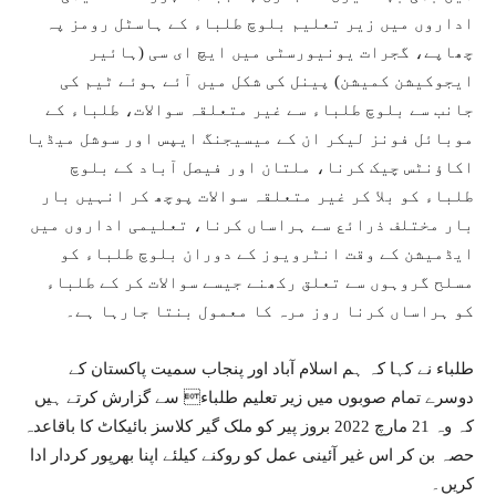
اداروں میں زیر تعلیم بلوچ طلباء کے ہاسٹل رومز پہ
چھاپے، گجرات یونیورسٹی میں ایچ ای سی (ہائیر
ایجوکیشن کمیشن) پینل کی شکل میں آئے ہوئے ٹیم کی
جانب سے بلوچ طلباء سے غیر متعلقہ سوالات، طلباء کے
موبائل فونز لیکر ان کے میسیجنگ ایپس اور سوشل میڈیا
اکاؤنٹس چیک کرنا، ملتان اور فیصل آباد کے بلوچ
طلباء کو بلا کر غیر متعلقہ سوالات پوچھ کر انہیں بار
بار مختلف ذرائع سے ہراساں کرنا، تعلیمی اداروں میں
ایڈمیشن کے وقت انٹرویوز کے دوران بلوچ طلباء کو
مسلح گروہوں سے تعلق رکھنے جیسے سوالات کر کے طلباء
کو ہراساں کرنا روز مرہ کا معمول بنتا جارہا ہے۔
طلباء نے کہا کہ ہم اسلام آباد اور پنجاب سمیت پاکستان کے
دوسرے تمام صوبوں میں زیر تعلیم طلباء سے گزارش کرتے ہیں
کہ وہ 21 مارچ 2022 بروز پیر کو ملک گیر کلاسز بائیکاٹ کا باقاعدہ
حصہ بن کر اس غیر آئینی عمل کو روکنے کیلئے اپنا بھرپور کردار ادا
کریں۔