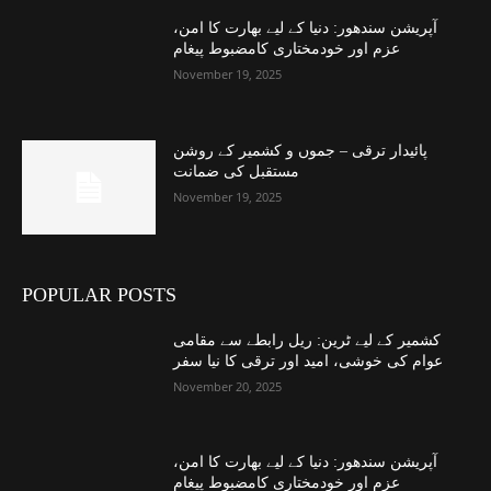
آپریشن سندھور: دنیا کے لیے بھارت کا امن،
عزم اور خودمختاری کامضبوط پیغام
November 19, 2025
پائیدار ترقی – جموں و کشمیر کے روشن
مستقبل کی ضمانت
November 19, 2025
POPULAR POSTS
کشمیر کے لیے ٹرین: ریل رابطے سے مقامی
عوام کی خوشی، امید اور ترقی کا نیا سفر
November 20, 2025
آپریشن سندھور: دنیا کے لیے بھارت کا امن،
عزم اور خودمختاری کامضبوط پیغام