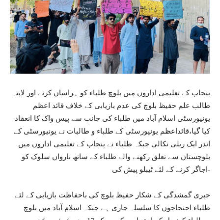
پنجاب کے تعلیمی اداروں میں بلوچ طلباء کو ہراساں کرنے اور لاپتہ
طالب علم حفیظ بلوچ کی عدم بازیابی کے خلاف قائد اعظم
یونیورسٹی اسلام آباد میں طلباء کی جانب سے پیس واک کا انعقاد
کیا گیا،قائداعظم یونیورسٹی کے طلباء و طالبات نے یونیورسٹی کے
اندر ایک ریلی نکالی جبکہ طلباء نے پنجاب کے تعلیمی اداروں میں
بلوچستان سے تعلق رکھنے والے طلباء کے ساتھ نارواں سلوک کو
اجاگر کرنے کے لئے ٹیبلو پیش کی-
جبری گمشدگی کے شکار حفیظ بلوچ کی باحفاظت بازیابی کے لئے
طلباء احتجاجوں کا سلسلہ جاری ہے جبکہ اسلام آباد میں بلوچ