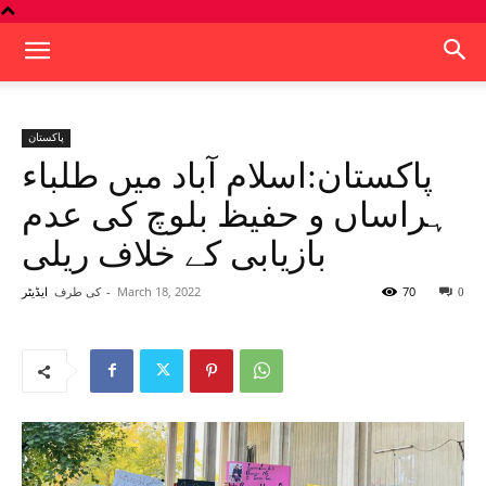
پاکستان
پاکستان:اسلام آباد میں طلباء
ہراساں و حفیظ بلوچ کی عدم
بازیابی کے خلاف ریلی
70
March 18, 2022
-
کی طرف
0
ایڈیٹر