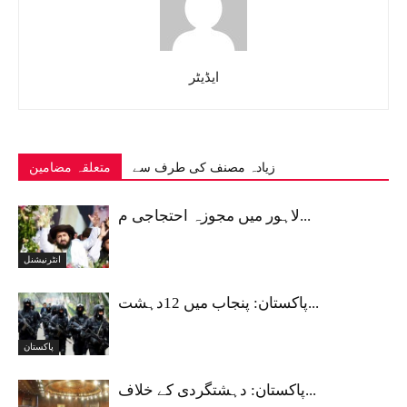
ایڈیٹر
زیادہ مصنف کی طرف سے
متعلقہ مضامین
لاہور میں مجوزہ احتجاجی م...
انٹرنیشنل
پاکستان: پنجاب میں 12دہشت...
پاکستان
پاکستان: دہشتگردی کے خلاف...