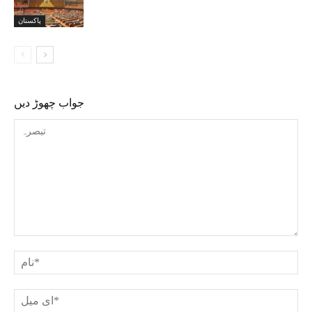
پاکستان
جواب چھوڑ دیں