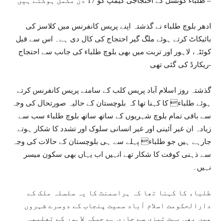
طلباء کونسل کے احتجاجی کیمپ کو 17 دن مکمل ہوگئے ہیں –
ادھر بلوچ طلباء نے گذشتہ اپنے پریس کانفرنس میں کلاسز کی
بائیکاٹ کرتے ہوئے ملگ گیر احتجاج کی کال دی ہے۔ اس سے قبل
کوئٹہ، لاہور اور تربت میں بھی بلوچ طلباء کی جانب سے احتجاج
ریکارڈ کی گئی تھی-
گذشتہ روز اسلام آباد پریس کلب کے سامنے پریس کانفرنس کرتے
ہوئے طلباء کا کہنا تھا کہ بلوچستان کے حالیہ صورتحال کی وجہ
سے باقی تمام بلوچ شہریوں کے ساتھ ساتھ بلوچ طلباء سب سے
زیادہ ان غیر آئینی اور غیر انسانی سلوک اور تشدد کا شکار ہوتے
جارہے ہیں جو طلباء پہلے سے ہی بلوچستان کے حالات کی وجہ
سے ذہنی کوفت کا شکار تھے انہیں اب یہاں بھی سکون میسر
نہیں۔
طلباء کا کہنا تھا کہ ہراسمنٹ کا یہ سلسلہ ملک کے
دارالحکومت اسلام آباد سمیت پنجاب کے دوسرے شہروں
میں بھی بہت تیزی سے جاری ہے جبکہ لاہور کے تعلیمی