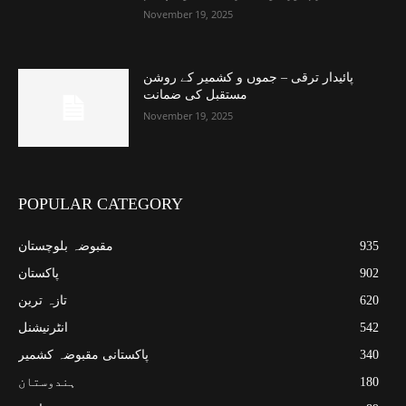
November 19, 2025
پائیدار ترقی – جموں و کشمیر کے روشن
مستقبل کی ضمانت
November 19, 2025
POPULAR CATEGORY
935
مقبوضہ بلوچستان
902
پاکستان
620
تازہ ترین
542
انٹرنیشنل
340
پاکستانی مقبوضہ کشمیر
180
ہندوستان