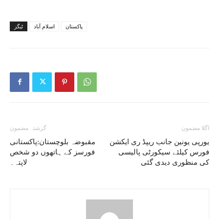
پاکستان
اسلام آباد
ٹیگز
اگلا مضمون
گزشتہ مضمون
یورپی یونین جانب ریپڈ ری ایکشن
مقبوضہ بلوچستان:پاکستانی
فورس کیلئے سیکورٹی پالیسی
فورسز کے ہاتھوں دو شخص
کی منظوری دیدی گئی
لاپتہ۔