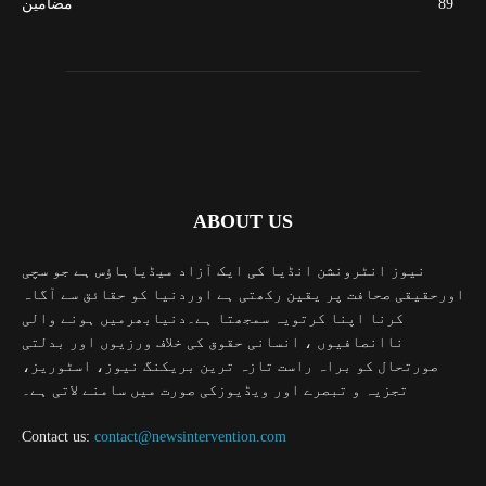
89
مضامین
ABOUT US
نیوز انٹرونشن انڈیا کی ایک آزاد میڈیاہاؤس ہے جو سچی
اورحقیقی صحافت پر یقین رکھتی ہے اوردنیا کو حقائق سے آگاہ
کرنا اپنا کرتویہ سمجھتا ہے۔دنیابھرمیں ہونے والی
ناانصافیوں ، انسانی حقوق کی خلاف ورزیوں اور بدلتی
صورتحال کو براہ راست تازہ ترین بریکنگ نیوز، اسٹوریز،
تجزیہ و تبصرے اور ویڈیوزکی صورت میں سامنے لاتی ہے۔
Contact us:
contact@newsintervention.com