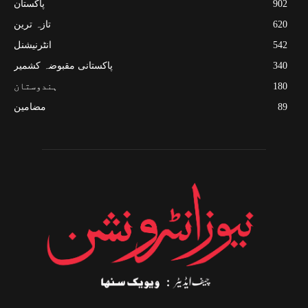
902
پاکستان
620
تازہ ترین
542
انٹرنیشنل
340
پاکستانی مقبوضہ کشمیر
180
ہندوستان
89
مضامین