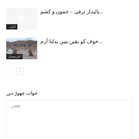
پائیدار ترقی – جموں و کشم...
اداریہ
خوف کو یقین میں بدلنا:آرم...
انٹرنیشنل
جواب چھوڑ دیں