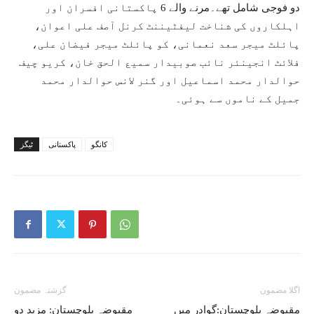
دو فوجی شامل تھے۔مرنے والے 6 پاکستانی افسران اور
اہلکاروں کی شناخت لیفٹیننٹ کرنل آصف علی اعوان،
پائلٹ میجر سعد نعمانی، کو پائلٹ میجر فیضان علی،
فلائٹ انجینئر نائب صوبیدار سمیع الحق خان، کریو چیف
حوالدار محمد اسماعیل اور گنر لانس حوالدار محمد
جمیل کے ناموں سے ہوئی۔
کانگو
پاکستانی
ٹیگز
اگلا مضمون
گزشتہ مضمون
مقبوضہ بلوچستان:گوادر میں
مقبوضہ بلوچستان: مزید دو