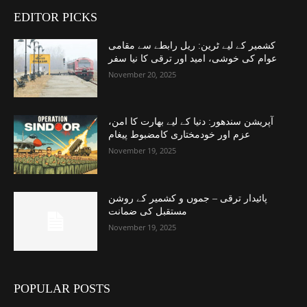
EDITOR PICKS
کشمیر کے لیے ٹرین: ریل رابطے سے مقامی
عوام کی خوشی، امید اور ترقی کا نیا سفر
November 20, 2025
آپریشن سندھور: دنیا کے لیے بھارت کا امن،
عزم اور خودمختاری کامضبوط پیغام
November 19, 2025
پائیدار ترقی – جموں و کشمیر کے روشن
مستقبل کی ضمانت
November 19, 2025
POPULAR POSTS