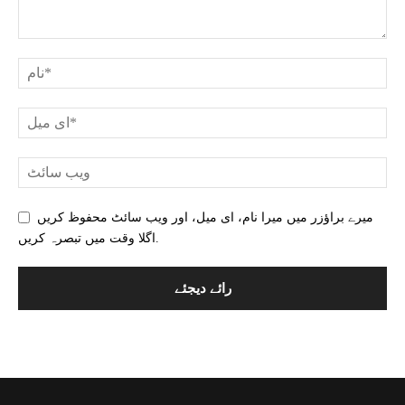
میرے براؤزر میں میرا نام، ای میل، اور ویب سائٹ محفوظ کریں
اگلا وقت میں تبصرہ کریں.