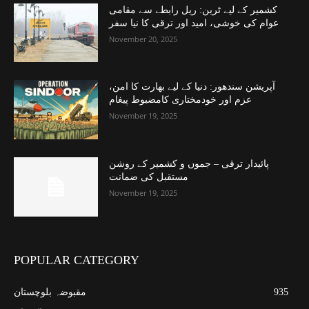
کشمیر کے لیے ٹرین: ریل رابطے سے مقامی
عوام کی خوشی، امید اور ترقی کا نیا سفر
November 20, 2025
آپریشن سندھور: دنیا کے لیے بھارت کا امن،
عزم اور خودمختاری کامضبوط پیغام
November 19, 2025
پائیدار ترقی – جموں و کشمیر کے روشن
مستقبل کی ضمانت
November 19, 2025
POPULAR CATEGORY
935
مقبوضہ بلوچستان