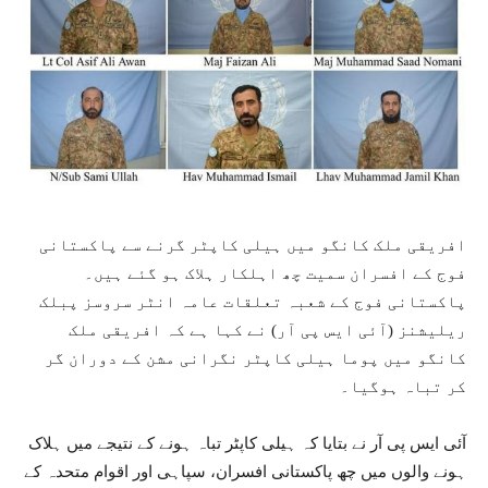
افریقی ملک کانگو میں ہیلی کاپٹر گرنے سے پاکستانی
فوج کے افسران سمیت چھ اہلکار ہلاک ہو گئے ہیں۔
پاکستانی فوج کے شعبہ تعلقات عامہ انٹر سروسز پبلک
ریلیشنز (آئی ایس پی آر) نے کہا ہے کہ افریقی ملک
کانگو میں پوما ہیلی کاپٹر نگرانی مشن کے دوران گر
کر تباہ ہوگیا۔
آئی ایس پی آر نے بتایا کہ ہیلی کاپٹر تباہ ہونے کے نتیجے میں ہلاک
ہونے والوں میں چھ پاکستانی افسران، سپاہی اور اقوام متحدہ کے