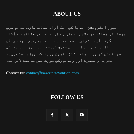
ABOUT US
نیوز انٹرونشن انڈیا کی ایک آزاد میڈیاہاؤس ہے جو سچی
اورحقیقی صحافت پر یقین رکھتی ہے اوردنیا کو حقائق سے آگاہ
کرنا اپنا کرتویہ سمجھتا ہے۔دنیابھرمیں ہونے والی
ناانصافیوں ، انسانی حقوق کی خلاف ورزیوں اور بدلتی
صورتحال کو براہ راست تازہ ترین بریکنگ نیوز، اسٹوریز،
تجزیہ و تبصرے اور ویڈیوزکی صورت میں سامنے لاتی ہے۔
Contact us:
contact@newsintervention.com
FOLLOW US