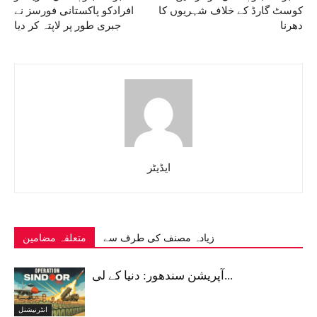
کوسٹ گارڈ کے خلاف شہریوں کا
افرادکو پاکستانی فورسز نے
دھرنا
جبری طور پر لاپتہ کر دیا
ایڈیٹر
زیادہ مصنف کی طرف سے
متعلقہ مضامین
آپریشن سندھور: دنیا کے لی...
انٹرنیشنل