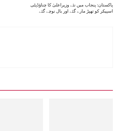
پاکستان: پنجاب میں نئے وزیراعلیٰ کا چناؤڈپٹی
اسپیکر کو تھپڑ مارے گئے اور بال نوچے گئے