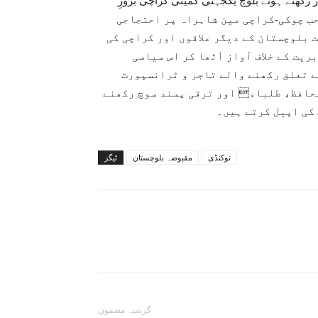
رکھتے ہوئے بلوچ یکجہتی کمیٹی کراچی بروزِ
ر 17 اپریل 11 بجے رئیس گوٹھ (بمقابل جامعہ فاروقیہ فیز۲) حب چوکی-کراچی مین شاہراہ پر احتجاجی
ت بلوچستان کے دیگر علاقوں اور کراچی کی
یت کے خلاف آواز اْٹھا کر اس سیاسی
ے تعلق رکھنے والے تاجر و ٹرانسپورٹ
حافظ، طلباء اور ترقی پسند سوچ رکھنے
کی اپیل کرتے ہیں۔
نوکنڈی
مقبوضہ بلوچستان
ٹیگز
گزشتہ مضمون