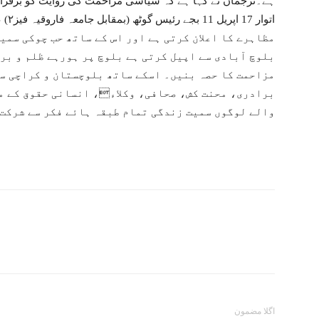
ہے۔ترجمان نے کہا ہے کہ سیاسی مزاحمت کی روایت کو برقرار 
اتوا
مظاہرے کا اعلان کرتی ہے اور اس کے ساتھ حب چوکی سمی
بلوچ آبادی سے اپیل کرتی ہے بلوچ پر ہورہے ظلم و بربر
مزاحمت کا حصہ بنیں۔ اسکے ساتھ بلوچستان و کراچی س
برادری، محنت کش، صحافی، وکلاء، انسانی حقوق کے م
والے لوگوں سمیت زندگی تمام طبقہ ہائے فکر سے شرکت 
اگلا مضمون