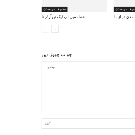
بوضہ بلوچستان
مقبوضہ بلوچستان
خطے میں اب ایک نیوآرڈر نا...
جواب چھوڑ دیں