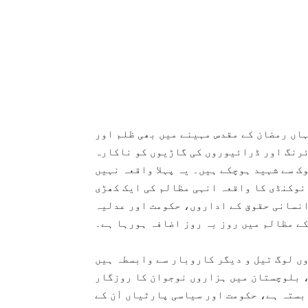
اں رمضان کے مقدس مہینے میں بھی ظلم اور
ئرنگ اور ڈرائیوروں کی گاڑیوں کو ناکارہ
ک سے شہید ہوچکے ہیں۔ یہ پہلا واقعہ نہیں
نوکنڈی کا واقعہ انہی مظالم کی ایک کھڑی
انسانی حقوق کے اداروں، حکومت اور عدلیہ
کے مظالم میں روز بہ روز اضافہ ہورہا ہے۔
ں لوگ تیل و دیگر کاروبار سے وابسطہ ہیں
، بلوچستان میں ہزاروں نوجوان کا روزگار
ستہ ہے، حکومت اور سیاسی پارٹیاں اْن کے