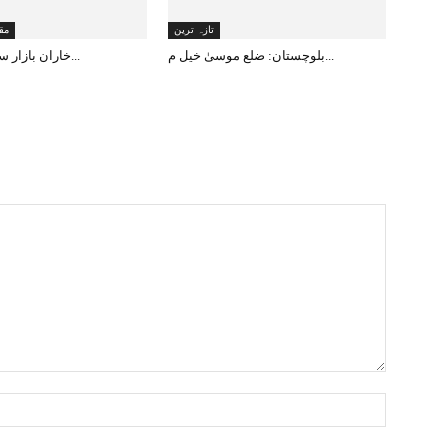
تازہ ترین
مق
بلوچستان: ضلع موسیٰ خیل م...
خاران بازار سے دن دہاڑے ا...