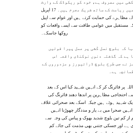
شی میں مصروف ہے، خود کو ریکوڈک کے وارث
ثابت کرنے والے ریکوڈک کے حقیقی وارثوں کے قتل میں ریاست کے ساتھ شریک مجرم ہیں۔ 17 اپریل
لے مظاہرے کی حمایت کرتے ہیں اور عوام سے اپیل
 تاکہ مستقبل میں عوامی طاقت سے ایسے واقعات کو
روکھا جاسکے۔
ا کہ بلوچ نسل کْشی پر عمل پیرا قوتیں
ا ہے کہ گذشتہ دنوں نوکنڈی واقعہ اس
ز نے جس طرح بلوچ ڈرائیورز و مزدوروں کے
طمانچہ ہے۔
لہ پر فائرنگ کر کے انہیں شہید کیا اس کے بعد
 احتجاجی مظاہرین پر اندھا دھند فائرنگ کی
ز کم 8 مظاہرین زخمی اور ایک شہید ہوئے ہیں جبکہ اسکے بعد صحرائی علاقے
 کر انہیں صحرا میں بے یار و مددگار چھوڑنا انہیں
 از کم تین بلوچ شدید بھوک و پیاس کی وجہ سے
 ہے اور جسکی جتنی بھی مذمت کی جائے کم