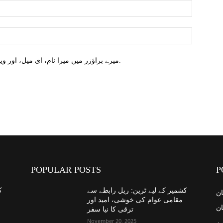
میرے براؤزر میں میرا نام، ای میل، اور ویب سائٹ محفوظ کریں اگلا وقت میں تبصرہ کریں.
POPULAR POSTS
P
کشمیر کے لیے ٹرین: ریل رابطے سے
ک
ان
مقامی عوام کی خوشی، امید اور
ان
ترقی کا نیا سفر
November 20, 2025
ین