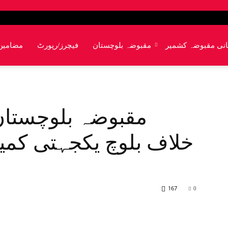
انی مقبوضہ کشمیر
مقبوضہ بلوچستان
فیچرز/رپورٹ
مضامین
مقبوضہ بلوچستان
خلاف بلوچ یکجہتی کمی
167
0