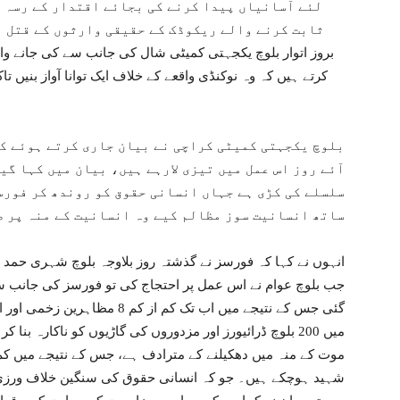
لئے آسانیاں پیدا کرنے کی بجائے اقتدار کے رسہ ک
بروز اتوار بلوچ یکجہتی کمیٹی شال کی جانب سے کی جانے وا
کرتے ہیں کہ وہ نوکنڈی واقعے کے خلاف ایک توانا آواز بنیں
بلوچ یکجہتی کمیٹی کراچی نے بیان جاری کرتے ہوئے کہ
آئے روز اس عمل میں تیزی لارہے ہیں، بیان میں کہا گی
سلسلے کی کڑی ہے جہاں انسانی حقوق کو روندھ کر فورس
ساتھ انسانیت سوز مظالم کیے وہ انسانیت کے منہ پر 
انہوں نے کہا کہ فورسز نے گذشتہ روز بلاوجہ بلوچ شہری حمد ال
جب بلوچ عوام نے اس عمل پر احتجاج کی تو فورسز کی جانب سے
گئی جس کے نتیجے میں اب تک کم ا
میں 200 بلوچ ڈرائیورز اور مزدوروں کی گاڑیوں کو ناکارہ بنا
موت کے منہ میں دھکیلنے کے مترادف ہے، جس کے نتیجے میں کم
شہید ہوچکے ہیں۔ جو کہ انسانی حقوق کی سنگین خلاف ورزی