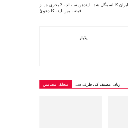
ایران کا اسمگل شدہ ایندھن سے لدے 2 بحری جہاز
قبضے میں لینے کا دعویٰ
ایڈیٹر
زیادہ مصنف کی طرف سے
متعلقہ مضامین