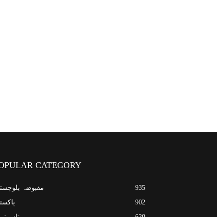
OPULAR CATEGORY
935
مقبوضہ بلوچست
902
پاکست
620
تازہ تر