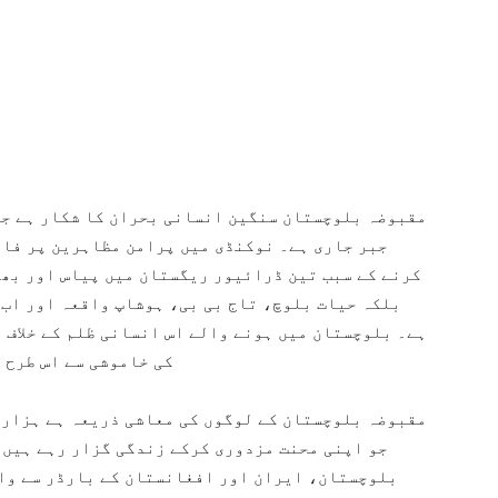
مقبوضہ بلوچستان سنگین انسانی بحران کا شکار ہے جہ
جبر جاری ہے۔ نوکنڈی میں پرامن مظاہرین پر فا
کرنے کے سبب تین ڈرائیور ریگستان میں پیاس اور بھو
بلکہ حیات بلوچ، تاج بی بی، ہوشاپ واقعہ اور اب 
ہے۔ بلوچستان میں ہونے والے اس انسانی ظلم کے خلاف 
کی خاموشی سے اس طرح 
مقبوضہ بلوچستان کے لوگوں کی معاشی ذریعہ ہے ہزارو
جو اپنی محنت مزدوری کرکے زندگی گزار رہے ہیں
بلوچستان، ایران اور افغانستان کے بارڈر سے واب