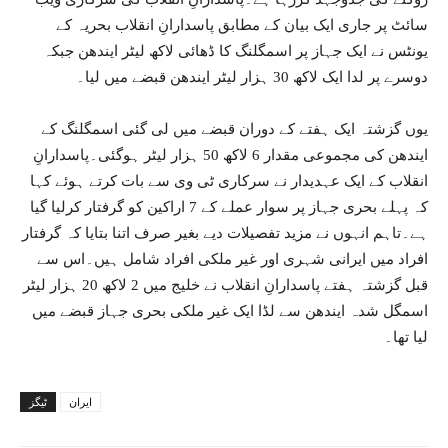
سائٹ پر جاری ایک بیان کے مطابق پاسدارانِ انقلاب بحریہ کے
یونٹس نے ایک جہاز پر اسمگلنگ کا ڈھائی لاکھ لیٹر ایندھن جبکہ
دوسرے پر لدا ایک لاکھ 30 ہزار لیٹر ایندھن قبضے میں لیا۔
یوں گزشتہ ایک ہفتے کے دوران قبضے میں لی گئی اسمگلنگ کے
ایندھن کی مجموعی مقدار 6 لاکھ 50 ہزار لیٹر ہوگئی۔پاسدارانِ
انقلاب کے ایک عہدیدار نے سرکاری ٹی وی سے بات کرتے ہوئے کہا
کہ پہلے بحری جہاز پر سوار عملے کے 7 اراکین کو گرفتار کرلیا گیا
ہے۔تاہم انہوں نے مزید تفصیلات دیے بغیر صرف اتنا بتایا کہ گرفتار
افراد میں ایرانی شہری اور غیر ملکی افراد شامل ہیں۔اس سے
قبل گزشتہ ہفتے پاسدارانِ انقلاب نے خلیج میں 2 لاکھ 20 ہزار لیٹر
اسمگل شدہ ایندھن سے لڈا ایک غیر ملکی بحری جہاز قبضے میں
لیا تھا۔
ایران
ٹیگز