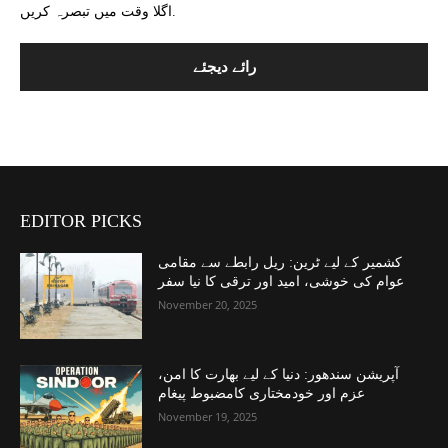
اگلا وقت میں تبصرہ کریں.
EDITOR PICKS
کشمیر کے لیے ٹرین: ریل رابطے سے مقامی
عوام کی خوشی، امید اور ترقی کا نیا سفر
November 20, 2025
آپریشن سندھور: دنیا کے لیے بھارت کا امن،
عزم اور خودمختاری کامضبوط پیغام
November 19, 2025