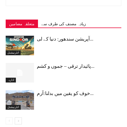
زیادہ مصنف کی طرف سے
متعلقہ مضامین
آپریشن سندھور: دنیا کے لی...
انٹرنیشنل
پائیدار ترقی – جموں و کشم...
اداریہ
خوف کو یقین میں بدلنا:آرم...
انٹرنیشنل