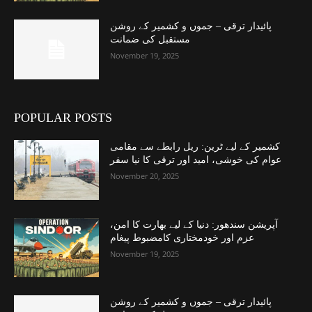
پائیدار ترقی – جموں و کشمیر کے روشن
مستقبل کی ضمانت
November 19, 2025
POPULAR POSTS
کشمیر کے لیے ٹرین: ریل رابطے سے مقامی
عوام کی خوشی، امید اور ترقی کا نیا سفر
November 20, 2025
آپریشن سندھور: دنیا کے لیے بھارت کا امن،
عزم اور خودمختاری کامضبوط پیغام
November 19, 2025
پائیدار ترقی – جموں و کشمیر کے روشن