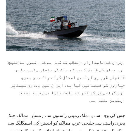
ایران کے پاسداران انقلاب نے کہا ہے کہ انہوں نے خلیج
اور عمان کی خلیج کے ساتھ ملک کی ساحلی پٹی سے غیر
قانونی طور پر ایندھن اسمگل کرنے والے دو بحری
جہازوں کو قبضے میں لیا ہے۔ایران میں بھاری سبسڈیز
اور کرنسی کی کم قدر کے باعث دنیا میں سب سے سستا
ایندھن ملتا ہے۔
جس کی وجہ سے یہ ملک زمینی راستوں سے ہمسایہ ممالک جبکہ
بحری راستے سے خلیجی عرب ممالک کو ایندھن کی اسمگلنگ سے
روکنے کی جدوجہد کررہا ہے۔پاسدارانِ انقلاب کی سرکاری ویب