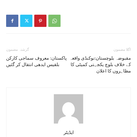
اگلا مضمون
گزشتہ مضمون
مقبوضہ بلوچستان:نوکنڈی واقعہ
پاکستان: معروف سماجی کارکن
کے خلاف بلوچ یکجہتی کمیٹی کا
بلقیس ایدھی انتقال کر گئیں
مظاہروں کا اعلان
ایڈیٹر