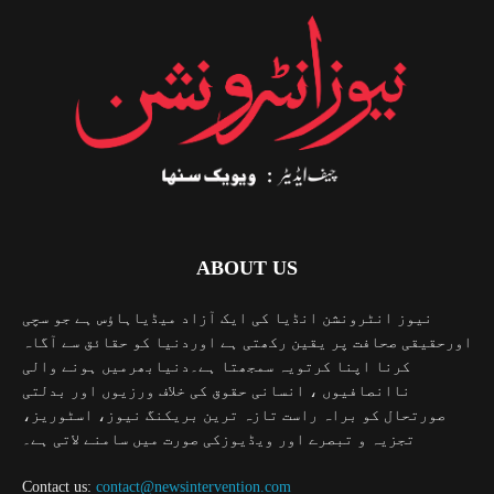
ABOUT US
نیوز انٹرونشن انڈیا کی ایک آزاد میڈیاہاؤس ہے جو سچی
اورحقیقی صحافت پر یقین رکھتی ہے اوردنیا کو حقائق سے آگاہ
کرنا اپنا کرتویہ سمجھتا ہے۔دنیابھرمیں ہونے والی
ناانصافیوں ، انسانی حقوق کی خلاف ورزیوں اور بدلتی
صورتحال کو براہ راست تازہ ترین بریکنگ نیوز، اسٹوریز،
تجزیہ و تبصرے اور ویڈیوزکی صورت میں سامنے لاتی ہے۔
Contact us:
contact@newsintervention.com