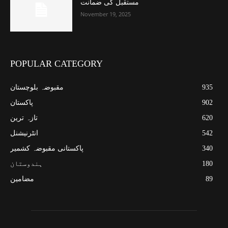
مستقبل کی ضمانت
November 19, 2025
POPULAR CATEGORY
935
مقبوضہ بلوچستان
902
پاکستان
620
تازہ ترین
542
انٹرنیشنل
340
پاکستانی مقبوضہ کشمیر
180
ہندوستان
89
مضامین