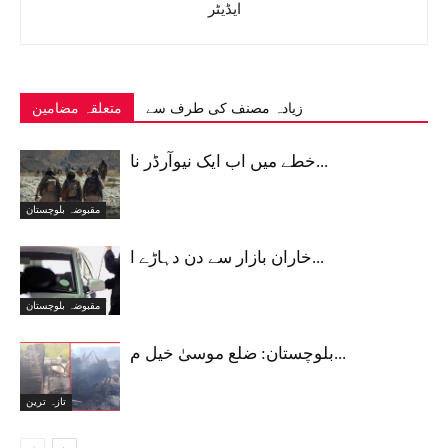
ایڈیٹر
زیادہ مصنف کی طرف سے
متعلقہ مضامین
خطے میں اب ایک نیوآرڈر نا...
مقبوضہ بلوچستان
خاران بازار سے دن دہاڑے ا...
مقبوضہ بلوچستان
بلوچستان: ضلع موسیٰ خیل م...
تازہ ترین