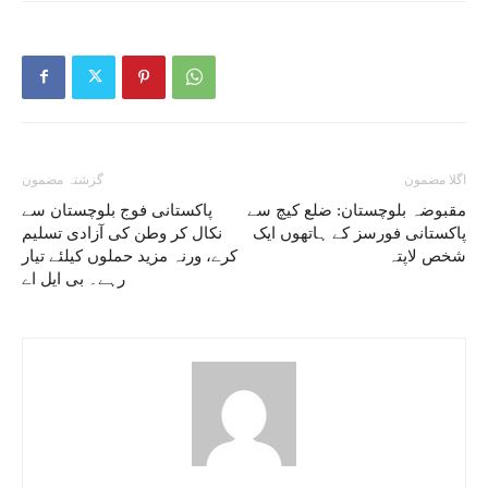
اگلا مضمون
گزشتہ مضمون
مقبوضہ بلوچستان: ضلع کیچ سے
پاکستانی فوج بلوچستان سے
پاکستانی فورسز کے ہاتھوں ایک
نکال کر وطن کی آزادی تسلیم
شخص لاپتہ
کرے، ورنہ مزید حملوں کیلئے تیار
رہے۔ بی ایل اے