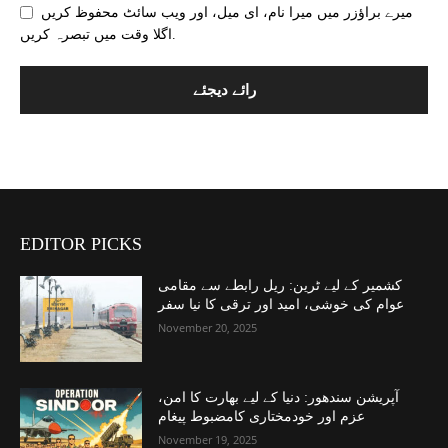
میرے براؤزر میں میرا نام، ای میل، اور ویب سائٹ محفوظ کریں
اگلا وقت میں تبصرہ کریں.
EDITOR PICKS
کشمیر کے لیے ٹرین: ریل رابطے سے مقامی
عوام کی خوشی، امید اور ترقی کا نیا سفر
November 20, 2025
آپریشن سندھور: دنیا کے لیے بھارت کا امن،
عزم اور خودمختاری کامضبوط پیغام
November 19, 2025