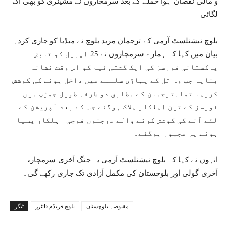
و مالی نقصان ہوا حملے کے بعد سرمچاروں نے مشینری کو بھی آگ
لگائی
بلوچ نیشنلسٹ آرمی کے ترجمان مرید بلوچ نے میڈیا کو جاری کردہ
بیان میں کہا کہ ہمارے سرمچاروں نے 25 اپریل کو قابض
پاکستانی فورسز کی ایک گشتی ٹیم کو اس وقت نشانہ
بنایا جب وہ تل کے پہاڑی سلسلے میں داخل ہونے کی کوشش
کررہا تھا۔ترجمان کے مطابق دو طرفہ طویل جھڑپ میں
فورسز کے تین اہلکار ہلاک ہوگئے جس کے بعد آپریشن کے
لئے آنے کی کوشش کرنے والے درجنوں فوجی اہلکار پسپا
ہونے پر مجبور ہوگئے۔
انہوں نے کہا کہ بلوچ نیشنلسٹ آرمی یہ جنگ آخری سرمچار،
آخری گولی اور بلوچستان کی مکمل آزادی تک جاری رکھے گی۔
مقبوضہ بلوچستان
بلوچ فریڈم فائٹرز
ٹیگز