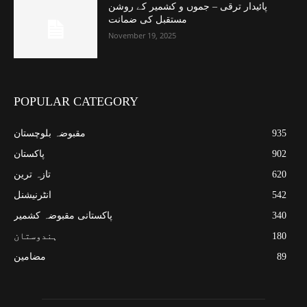
پائیدار ترقی – جموں و کشمیر کے روشن
مستقبل کی ضمانت
November 19, 2025
POPULAR CATEGORY
935
مقبوضہ بلوچستان
902
پاکستان
620
تازہ ترین
542
انٹرنیشنل
340
پاکستانی مقبوضہ کشمیر
180
ہندوستان
89
مضامین