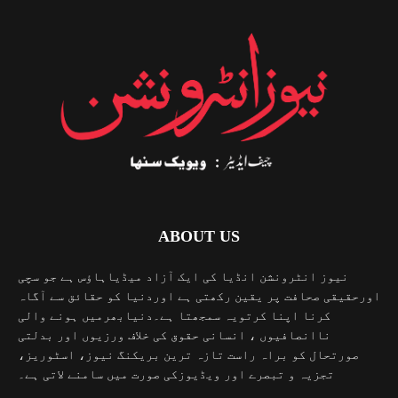
ABOUT US
نیوز انٹرونشن انڈیا کی ایک آزاد میڈیاہاؤس ہے جو سچی
اورحقیقی صحافت پر یقین رکھتی ہے اوردنیا کو حقائق سے آگاہ
کرنا اپنا کرتویہ سمجھتا ہے۔دنیابھرمیں ہونے والی
ناانصافیوں ، انسانی حقوق کی خلاف ورزیوں اور بدلتی
صورتحال کو براہ راست تازہ ترین بریکنگ نیوز، اسٹوریز،
تجزیہ و تبصرے اور ویڈیوزکی صورت میں سامنے لاتی ہے۔