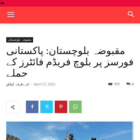
مقبوضہ بلوچستان
مقبوضہ بلوچستان: پاکستانی
فورسز پر بلوچ فریڈم فائٹرز کے
حملے
111
April 27, 2022
-
کی طرف
0
ایڈیٹر