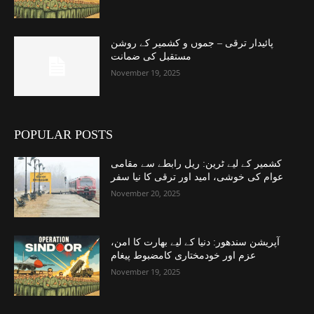
پائیدار ترقی – جموں و کشمیر کے روشن
مستقبل کی ضمانت
November 19, 2025
POPULAR POSTS
کشمیر کے لیے ٹرین: ریل رابطے سے مقامی
عوام کی خوشی، امید اور ترقی کا نیا سفر
November 20, 2025
آپریشن سندھور: دنیا کے لیے بھارت کا امن،
عزم اور خودمختاری کامضبوط پیغام
November 19, 2025