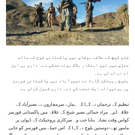
ضلع کیچ کے علاقے ہوشاپ میں پاکستانی فوج کے ساتھ
جھڑپ میں تین اہلکار ہلاک ہوئے جسکی ذمہ داری بی این
اے نے لے لی ہے۔
بلوچ ریبلکن گارڈ نے نصیرآباد میں پاکستانی فورسز
پر ہونیوالے ایک حملے کی ذمہ داری قبول کرلی ہے
تنظیم کے ترجمان نے کہا کہ ہمارے سرمچاروں نے نصیرآباد کے
علاقہ ڈیرہ مراد جمالی نصیر شیخ کے علاقہ میں پاکستانی فورسز
کواس وقت نشانہ بنایا جب وہ سرکاری پروجیکٹ کے ڈیوٹی پر
مامور تھے–دوستین بلوچ نے کہا کہ اس حملے میں فورسز کو جانی