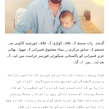
گذشتہ رات سندھ کے علاقے کوٹڑی کے علاقے خورشید کالونی سے
جسقم کے سابق مرکزی رہنماء معشوق قمبرانی کے چھوٹے بھائی
عزیز قمبرانی کو پاکستانی سیکورٹی فورسز حراست میں لینے کے
بعد اپنے ہمرہ لے گئے
قوم پرست رہنماء کے بھائی کی فورسز کے ہاتھوں حراست
و جبری گمشدگی کی تصدیق سندھ میں لاپتہ افراد کی
بازیابی کے لئے جہدو جہد کرنے والی تنظیم وائس فار
مسنگ پرسنز آف سندھ نے کی ہیں۔وائس فار مسنگ پرسنز
آف سندھ کے مطابق اس سے قبل قوم پرست رہنماء کے دو چچا
زاد بھائی مظفر قمبرانی کو جامشورو سے اور ظفر