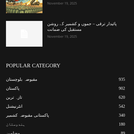
November 19, 2025
پائیدار ترقی – جموں و کشمیر کے روشن
مستقبل کی ضمانت
November 19, 2025
POPULAR CATEGORY
935
مقبوضہ بلوچستان
902
پاکستان
620
تازہ ترین
542
انٹرنیشنل
340
پاکستانی مقبوضہ کشمیر
180
ہندوستان
89
مضامین