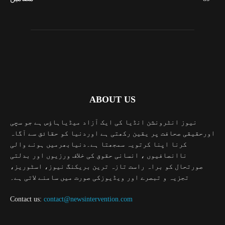
ABOUT US
نیوز انٹرونشن انڈیا کی ایک آزاد میڈیاہاؤس ہے جو سچی
اورحقیقی صحافت پر یقین رکھتی ہے اوردنیا کو حقائق سے آگاہ
کرنا اپنا کرتویہ سمجھتا ہے۔دنیابھرمیں ہونے والی
ناانصافیوں ، انسانی حقوق کی خلاف ورزیوں اور بدلتی
صورتحال کو براہ راست تازہ ترین بریکنگ نیوز، اسٹوریز،
تجزیہ و تبصرے اور ویڈیوزکی صورت میں سامنے لاتی ہے۔
Contact us:
contact@newsintervention.com