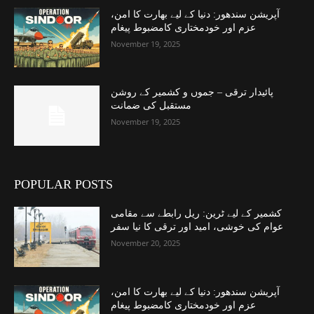
آپریشن سندھور: دنیا کے لیے بھارت کا امن،
عزم اور خودمختاری کامضبوط پیغام
November 19, 2025
پائیدار ترقی – جموں و کشمیر کے روشن
مستقبل کی ضمانت
November 19, 2025
POPULAR POSTS
کشمیر کے لیے ٹرین: ریل رابطے سے مقامی
عوام کی خوشی، امید اور ترقی کا نیا سفر
November 20, 2025
آپریشن سندھور: دنیا کے لیے بھارت کا امن،
عزم اور خودمختاری کامضبوط پیغام