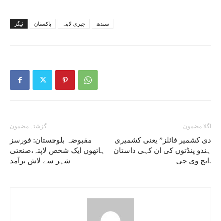
سندھ
جبری لاپتہ
پاکستان
ٹیگز
اگلا مضمون
گزشتہ مضمون
دی کشمیر فائلز” یعنی کشمیری
مقبوضہ بلوچستان: فورسز
ہندو پنڈتوں کی ان کہی داستان
ہاتھوں ایک شخص لاپتہ،صنعتی
.ایچ وی جی
شہر سے لاش برآمد