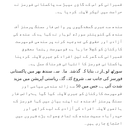
قمبرانی کو اس کے گاؤں میہڑ سے پاکستانی فورسز نے
حراست میں لیکر لاپتہ کردیا ہے۔
سندھ سے جبری گمشدگیوں پر وائس فار مسنگ پرسنز آف
سندھ کی کنوینئر سورٹھ لوہار نے کہا ہے کہ سندھ کی
آزادی اور حقوق کی جدوجہد کرنے پر سندھی قومپرست
کارکنان کو کچلا جارہا ہے قومپرست رہنما معشوق
قمبرانی کے گھر کے تین افراد کو جبری لاپتہ کردینا
پاکستانی فورسز کا انتہائی شرمناک عمل ہے۔
سورٹھ لوہار نے بتایا کہ گذشتہ ماہ سے سندھ بھر میں پاکستانی
فورسز کی جانب سے شروع کئے گئے ریاستی آپریشن میں مزید
شدت آئی ہے جس میں 50 سے زائد سندھی سیاسی اور
قومپرست کارکنان کو جبری لاپتہ کیا گیا ہے-وائس فار
مسنگ پرسنز آف سندھ نے اپنے بیان میں کہا فورسز کے
ہاتھوں لاپتہ افراد کی آزادی کے لیے کراچی اور
حیدرآباد سمیت سندھ کے تمام چھوٹے بڑے شہروں میں
احتجاج جاری ہیں۔