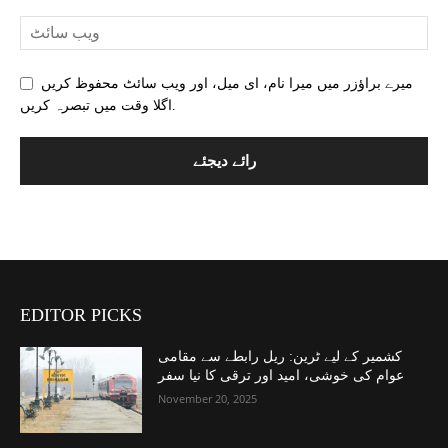
میرے براؤزر میں میرا نام، ای میل، اور ویب سائٹ محفوظ کریں
اگلا وقت میں تبصرہ کریں.
EDITOR PICKS
کشمیر کے لیے ٹرین: ریل رابطے سے مقامی
عوام کی خوشی، امید اور ترقی کا نیا سفر
November 20, 2025