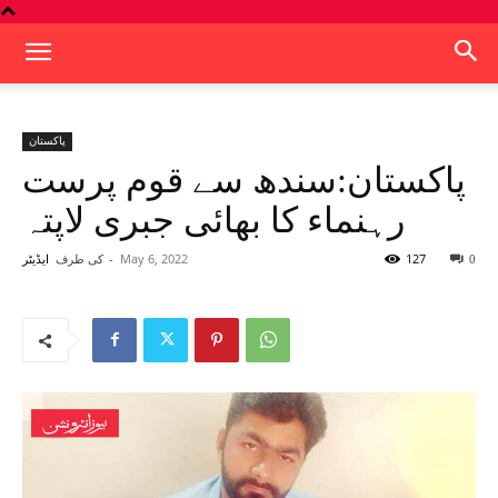
پاکستان
پاکستان:سندھ سے قوم پرست
رہنماء کا بھائی جبری لاپتہ
127
May 6, 2022
-
کی طرف
0
ایڈیٹر