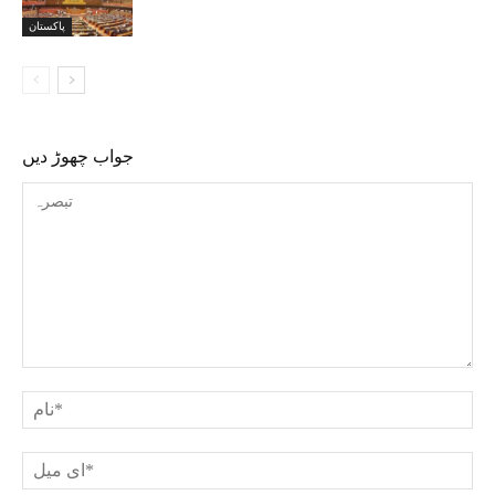
پاکستان
جواب چھوڑ دیں