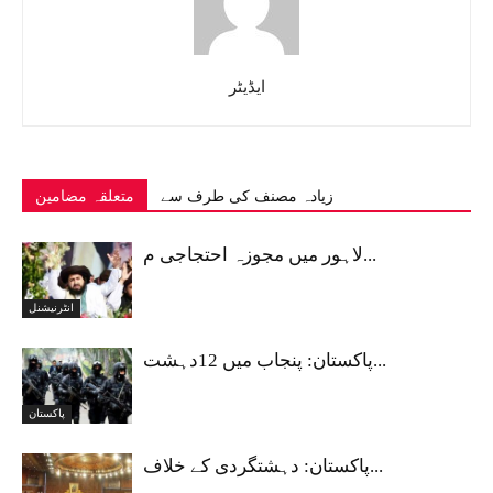
ایڈیٹر
زیادہ مصنف کی طرف سے
متعلقہ مضامین
لاہور میں مجوزہ احتجاجی م...
انٹرنیشنل
پاکستان: پنجاب میں 12دہشت...
پاکستان
پاکستان: دہشتگردی کے خلاف...