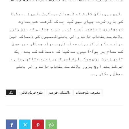
بلوچ ریپبلکن گارڈ کے ترجمان دوستین بلوچ نے میڈیا
کو جاری کردہ بیان میں کہا ہے کہ گزشتہ شب ہمارے
سرمچاروں نے نصیر آباد ڈیرہ مراد جمالی کے اوچ پاور
پلانٹ سے پنجاب جانے والی بجلی کھمبوں کو دھماکہ خیز
مواد سے تباہ کردیا۔ حملہ ڈیرہ مراد جمالی میر حسن
کے مقام پر ہوا-انہوں نے کہا کہ دھماکے کے بعد ایک
ٹاور زمین بوس جبکہ ایک اور ٹاور شدید متاثر ہوا ہے
جس کے بعد اوچ پاور پلانٹ سے پنجاب جانے والی بجلی
معطل ہوگئی ہے۔
مقبوضہ بلوچستان
پاکستانی فورسز
بلوچ فریڈم فائٹرز
ٹیگز