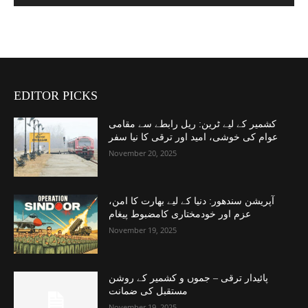
EDITOR PICKS
کشمیر کے لیے ٹرین: ریل رابطے سے مقامی
عوام کی خوشی، امید اور ترقی کا نیا سفر
November 20, 2025
آپریشن سندھور: دنیا کے لیے بھارت کا امن،
عزم اور خودمختاری کامضبوط پیغام
November 19, 2025
پائیدار ترقی – جموں و کشمیر کے روشن
مستقبل کی ضمانت
November 19, 2025