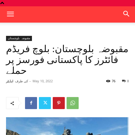
مقبوضہ بلوچستان
مقبوضہ بلوچستان: بلوچ فریڈم
فائٹرز کا پاکستانی فورسز پر
حملے
76
May 10, 2022
-
کی طرف
0
ایڈیٹر