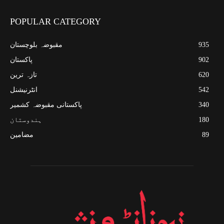
POPULAR CATEGORY
935
مقبوضہ بلوچستان
902
پاکستان
620
تازہ ترین
542
انٹرنیشنل
340
پاکستانی مقبوضہ کشمیر
180
ہندوستان
89
مضامین