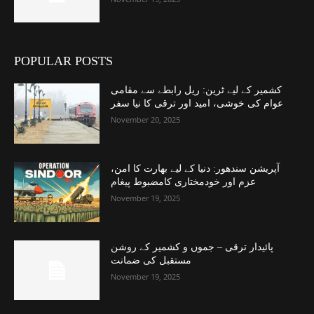
POPULAR POSTS
کشمیر کے لیے ٹرین: ریل رابطے سے مقامی
عوام کی خوشی، امید اور ترقی کا نیا سفر
November 20, 2025
آپریشن سندھور: دنیا کے لیے بھارت کا امن،
عزم اور خودمختاری کامضبوط پیغام
November 19, 2025
پائیدار ترقی – جموں و کشمیر کے روشن
مستقبل کی ضمانت
November 19, 2025