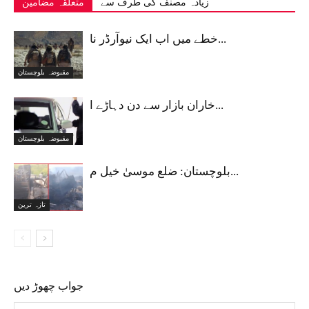
زیادہ مصنف کی طرف سے
متعلقہ مضامین
خطے میں اب ایک نیوآرڈر نا...
مقبوضہ بلوچستان
خاران بازار سے دن دہاڑے ا...
مقبوضہ بلوچستان
بلوچستان: ضلع موسیٰ خیل م...
تازہ ترین
جواب چھوڑ دیں