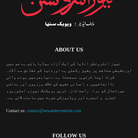
ABOUT US
نیوز انٹرونشن انڈیا کی ایک آزاد میڈیاہاؤس ہے جو سچی
اورحقیقی صحافت پر یقین رکھتی ہے اوردنیا کو حقائق سے آگاہ
کرنا اپنا کرتویہ سمجھتا ہے۔دنیابھرمیں ہونے والی
ناانصافیوں ، انسانی حقوق کی خلاف ورزیوں اور بدلتی
صورتحال کو براہ راست تازہ ترین بریکنگ نیوز، اسٹوریز،
تجزیہ و تبصرے اور ویڈیوزکی صورت میں سامنے لاتی ہے۔
Contact us:
contact@newsintervention.com
FOLLOW US