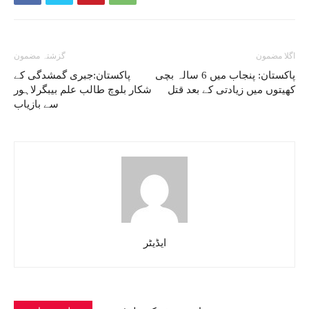
اگلا مضمون
گزشتہ مضمون
پاکستان: پنجاب میں 6 سالہ بچی
پاکستان:جبری گمشدگی کے
کھیتوں میں زیادتی کے بعد قتل
شکار بلوچ طالب علم بیبگرلاہور
سے بازیاب
ایڈیٹر