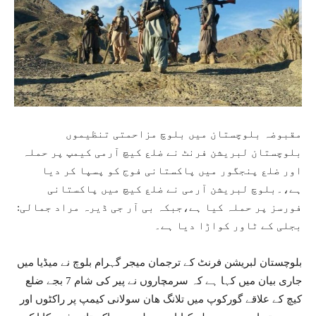
مقبوضہ بلوچستان میں بلوچ مزاحمتی تنظیموں
بلوچستان لبریشن فرنٹ نے ضلع کیچ آرمی کیمپ پر حملہ
اور ضلع پنجگور میں پاکستانی فوج کو پسپا کر دیا
ہے،۔بلوچ لبریشن آرمی نے ضلع کیچ میں پاکستانی
فورسز پر حملہ کیا ہے،جبکہ بی آر جی ڈیرہ مراد جمالی:
بجلی کے ٹاور کواڑا دیا ہے۔
بلوچستان لبریشن فرنٹ کے ترجمان میجر گہرام بلوچ نے میڈیا میں
جاری بیان میں کہا ہے کہ سرمچاروں نے پیر کی شام 7 بجے ضلع
کیچ کے علاقے گورکوپ میں تلانگ ھان سولانی کیمپ پر راکٹوں اور