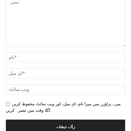
میرے براؤزر میں میرا نام، ای میل، اور ویب سائٹ محفوظ کریں
اگلا وقت میں تبصرہ کریں.