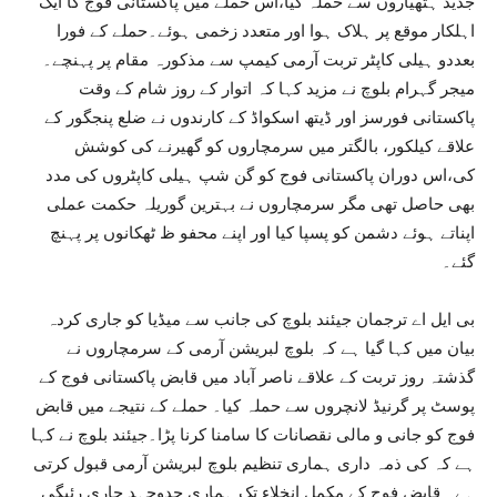
جدید ہتھیاروں سے حملہ کیا،اس حملے میں پاکستانی فوج کا ایک
اہلکار موقع پر ہلاک ہوا اور متعدد زخمی ہوئے۔حملے کے فورا
بعددو ہیلی کاپٹر تربت آرمی کیمپ سے مذکورہ مقام پر پہنچے۔
میجر گہرام بلوچ نے مزید کہا کہ اتوار کے روز شام کے وقت
پاکستانی فورسز اور ڈیتھ اسکواڈ کے کارندوں نے ضلع پنجگور کے
علاقے کیلکور، بالگتر میں سرمچاروں کو گھیرنے کی کوشش
کی،اس دوران پاکستانی فوج کو گن شپ ہیلی کاپٹروں کی مدد
بھی حاصل تھی مگر سرمچاروں نے بہترین گوریلہ حکمت عملی
اپناتے ہوئے دشمن کو پسپا کیا اور اپنے محفو ظ ٹھکانوں پر پہنچ
گئے۔
بی ایل اے ترجمان جیئند بلوچ کی جانب سے میڈیا کو جاری کردہ
بیان میں کہا گیا ہے کہ بلوچ لبریشن آرمی کے سرمچاروں نے
گذشتہ روز تربت کے علاقے ناصر آباد میں قابض پاکستانی فوج کے
پوسٹ پر گرنیڈ لانچروں سے حملہ کیا۔ حملے کے نتیجے میں قابض
فوج کو جانی و مالی نقصانات کا سامنا کرنا پڑا۔جیئند بلوچ نے کہا
ہے کہ کی ذمہ داری ہماری تنظیم بلوچ لبریشن آرمی قبول کرتی
ہے۔ قابض فوج کے مکمل انخلاء تک ہماری جدوجہد جاری رئیگی