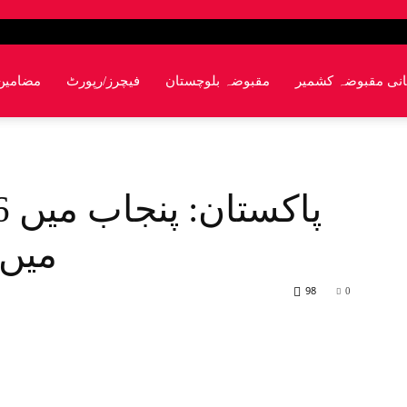
انی مقبوضہ کشمیر
مقبوضہ بلوچستان
فیچرز/رپورٹ
مضامین
میں 
98
0