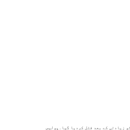
ب کی تحصیل چونیاں میں 6 سالہ بچی کو زیادتی کے بعد قتل کردیا گیا۔پولیس