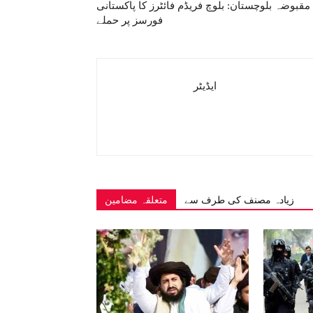
مقبوضہ بلوچستان: بلوچ فریڈم فائٹرز کا پاکستانی
فورسز پر حملے
ایڈیٹر
زیادہ مصنف کی طرف سے
متعلقہ مضامین