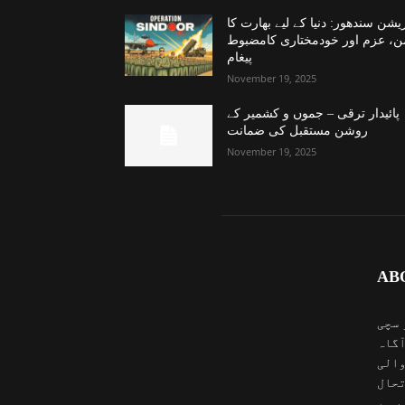
یشن سندھور: دنیا کے لیے بھارت کا
ن، عزم اور خودمختاری کامضبوط
پیغام
November 19, 2025
پائیدار ترقی – جموں و کشمیر کے
روشن مستقبل کی ضمانت
November 19, 2025
AB
 سچی
آگاہ
والی
تحال
یہ و