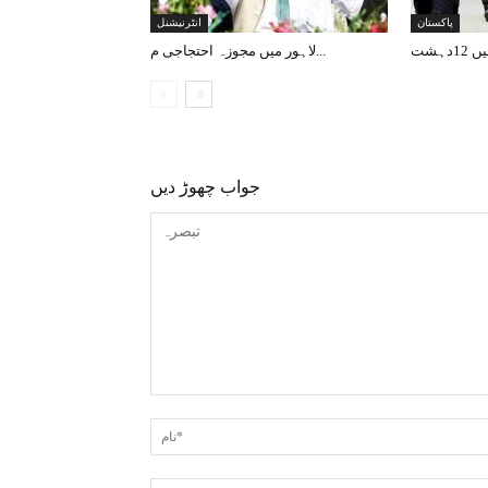
پاکستان
انٹرنیشنل
لاہور میں مجوزہ احتجاجی م...
جواب چھوڑ دیں