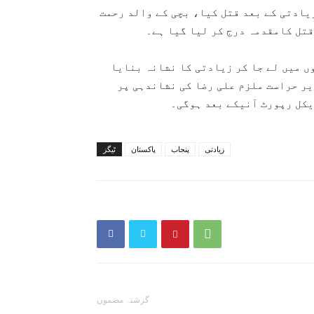
یادتی کے بعد قتل کیا، بچی کے والد رحمت
قتل کامقدمہ درج کر لیا گیا ہے۔
 نے 6 سالہ اقصٰی کو کھیتوں میں لے جا کر زیادتی کا نشانہ بنایا
یر حراست ملزم علی رضا کی نشاندہی پر
ڈیکل رپورٹ آنیکے بعد ہوگی۔
زیادتی
پنجاب
پاکستان
ٹیگز
گزشتہ مضمون