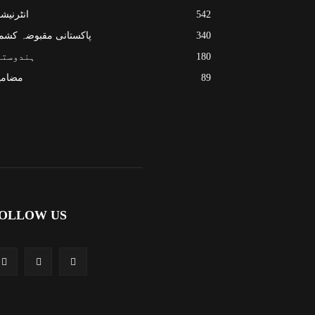
542
انٹرنیش
340
پاکستانی مقبوضہ کشم
180
ہندوستا
89
مضامی
OLLOW US