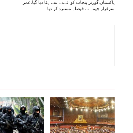
پاکستان:گورنر پنجاب کو عہدے سے ہٹا دیا گیا،عمر
سرفراز چیمہ نے فیصلہ مسترد کر دیا