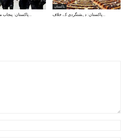
پاکستان
پاکستان: دہشتگردی کے خلاف...
پاکستان: پنجاب میں 12دہشت...