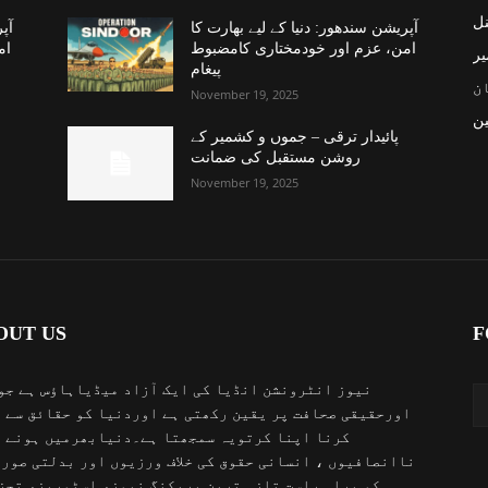
نل
آپریشن سندھور: دنیا کے لیے بھارت کا
آپر
امن، عزم اور خودمختاری کامضبوط
ام
یر
پیغام
ن
November 19, 2025
ن
پائیدار ترقی – جموں و کشمیر کے
روشن مستقبل کی ضمانت
November 19, 2025
OUT US
F
نیوز انٹرونشن انڈیا کی ایک آزاد میڈیاہاؤس ہے جو
اورحقیقی صحافت پر یقین رکھتی ہے اوردنیا کو حقائق سے 
کرنا اپنا کرتویہ سمجھتا ہے۔دنیابھرمیں ہونے 
ناانصافیوں ، انسانی حقوق کی خلاف ورزیوں اور بدلتی صور
کو براہ راست تازہ ترین بریکنگ نیوز، اسٹوریز، تجز