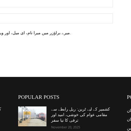
میرے براؤزر میں میرا نام، ای میل، اور ویب سائٹ محفوظ کریں اگلا وقت میں تبصرہ کریں.
POPULAR POSTS
P
کشمیر کے لیے ٹرین: ریل رابطے سے
ک
ان
مقامی عوام کی خوشی، امید اور
ان
ترقی کا نیا سفر
November 20, 2025
ین