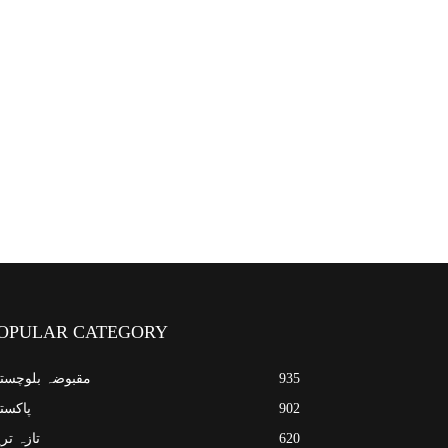
OPULAR CATEGORY
935
مقبوضہ بلوچست
902
پاکست
620
تازہ تر