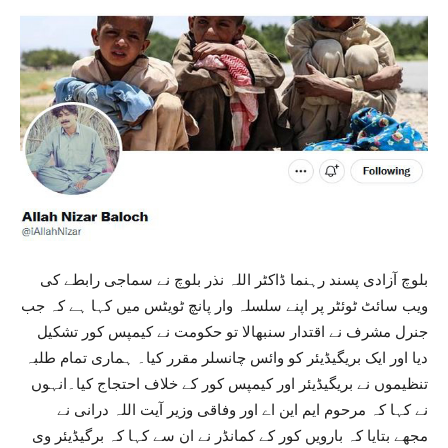
بلوچ آزادی پسند رہنما ڈاکٹر اللہ نذر بلوچ نے سماجی رابطے کی
ویب سائٹ ٹوئٹر پر اپنے سلسلہ وار پانچ ٹویٹس میں کہا ہے کہ جب
جنرل مشرف نے اقتدار سنبھالا تو حکومت نے کیمپس کور تشکیل
دیا اور ایک بریگیڈیئر کو وائس چانسلر مقرر کیا۔ ہماری تمام طلبہ
تنظیموں نے بریگیڈیئر اور کیمپس کور کے خلاف احتجاج کیا۔انہوں
نے کہا کہ مرحوم ایم این اے اور وفاقی وزیر آیت اللہ درانی نے
مجھے بتایا کہ بارویں کور کے کمانڈر نے ان سے کہا کہ برگیڈیئر وی