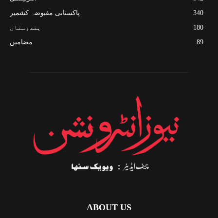
340
پاکستانی مقبوضہ کشمیر
180
ہندوستان
89
مضامین
ABOUT US