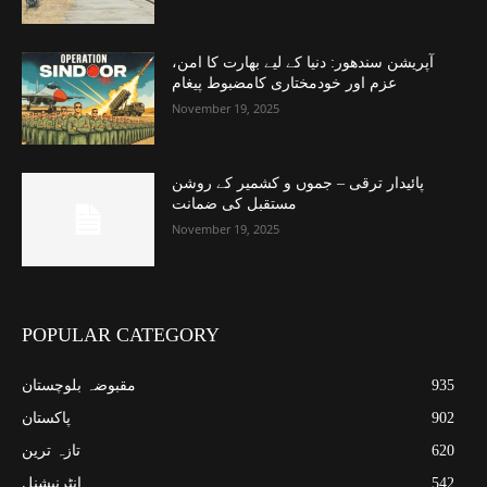
آپریشن سندھور: دنیا کے لیے بھارت کا امن،
عزم اور خودمختاری کامضبوط پیغام
November 19, 2025
پائیدار ترقی – جموں و کشمیر کے روشن
مستقبل کی ضمانت
November 19, 2025
POPULAR CATEGORY
935
مقبوضہ بلوچستان
902
پاکستان
620
تازہ ترین
542
انٹرنیشنل