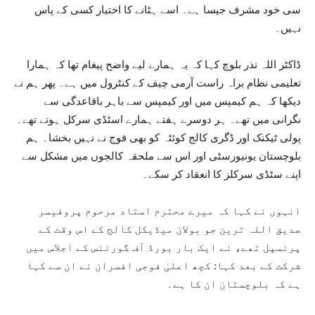
سی خود مشرف جیسا ہے۔ اسے ہٹانے کا اختیار کسی کے پاس
نہیں۔
ڈاکٹر اللہ نذر بلوچ کہا کہ یہ ہمارے لیے واضح پیغام تھا کہ ہمارا
تعلیمی نظام براہ راست آرمی چیف کے کنٹرول میں ہے۔ پھر ہم نے
دیکھا کہ ہم کیمپس میں اور کیمپس سے باہر باقاعدگی سے
نگرانی میں تھے۔ ہر دوسرے ہفتے ہمارے اسٹڈی سرکل ہوتے تھے۔
پولی ٹیکنک اور ڈگری کالج کوئٹہ کو بھی فوج نے نہیں بخشا۔ ہم
بلوچستان یونیورسٹی اور اس سے ملحقہ کالجوں میں مشکل سے
اپنے سٹڈی سرکلز کا انعقاد کر سکے۔
انہوں نے کہا کہ میرے محترم استاد مرحوم پروفیسر
صدیق اللہ ترین جو بولان میڈیکل کالج کے اس وقت کے
پرنسپل تھے، نے ایک بار بورڈ آف گورننس کے اجلاس میں
شرکت کے بعد کہا: کچھ اعلیٰ فوجی افسران نے ان سے کہا
ہے کہ بلوچستان ان کا ہے۔