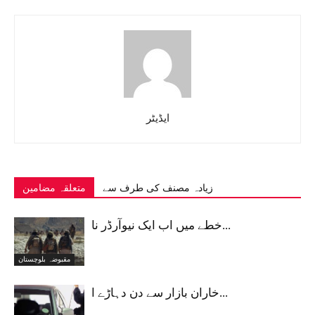
ایڈیٹر
زیادہ مصنف کی طرف سے
متعلقہ مضامین
خطے میں اب ایک نیوآرڈر نا...
مقبوضہ بلوچستان
خاران بازار سے دن دہاڑے ا...