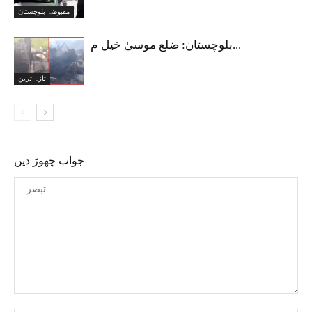
مقبوضہ بلوچستان
بلوچستان: ضلع موسیٰ خیل م...
تازہ ترین
جواب چھوڑ دیں