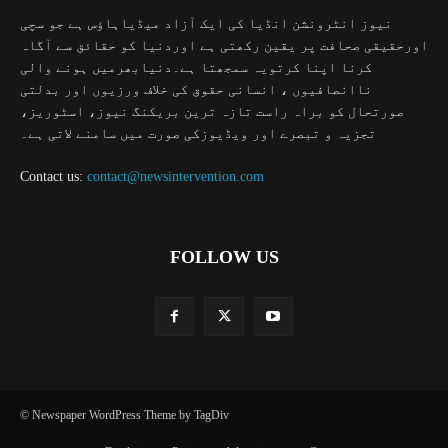
نیوز انٹرونشن انڈیا کی ایک آزاد میڈیاہاؤس ہے جو سچی
اورحقیقی صحافت پر یقین رکھتی ہے اوردنیا کو حقائق سے آگاہ
کرنا اپنا کرتویہ سمجھتا ہے۔دنیابھرمیں ہونے والی
ناانصافیوں ، انسانی حقوق کی خلاف ورزیوں اور بدلتی
صورتحال کو براہ راست تازہ ترین بریکنگ نیوز، اسٹوریز،
تجزیہ و تبصرے اور ویڈیوزکی صورت میں سامنے لاتی ہے۔
Contact us:
contact@newsintervention.com
FOLLOW US
© Newspaper WordPress Theme by TagDiv