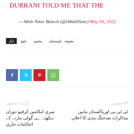
DURRANI TOLD ME THAT THE
— Allah Nizar Baloch (@iAllahNizar)
May 10, 2022
مقبوضہ بلوچستان
پشتون
بلوچ
ٹیگز
اگلا مضمون
گزشتہ مضمون
ٹی ٹی پی اورپاکستان مابین
سری لنکامیں کرفیو دوران
مذاکرات بعدجنگ بندی کا اعلان
دیکھتے ہی گولی مارنے کے
احکامات جاری