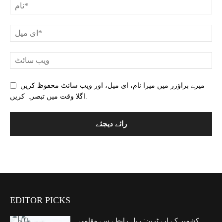
میرے براؤزر میں میرا نام، ای میل، اور ویب سائٹ محفوظ کریں
اگلا وقت میں تبصرہ کریں.
EDITOR PICKS
کشمیر کے لیے ٹرین: ریل رابطے سے مقامی