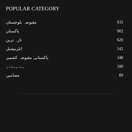
POPULAR CATEGORY
935
مقبوضہ بلوچستان
902
پاکستان
620
تازہ ترین
542
انٹرنیشنل
340
پاکستانی مقبوضہ کشمیر
180
ہندوستان
89
مضامین