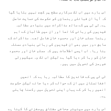
اس بارے میں اب تک سرکاری سطح پر کچھ نہیں بتایا گیا
کہ آیا ان قبائلی رہنماؤں کو حکومت کی حمایت حاصل
ہے۔ٹی ٹی پی کے ساتھ مذاکرات میں بنیادی مطالبہ
قیدیوں کی رہائی کا تھا اور ان میں طالبان کے اہم
رہنما مسلم خان اور محمود خان شامل تھے۔ مذاکرات کے
سابق دور میں بھی ان قیدیوں کی رہائی بنیادی مسئلہ
بنا رہا۔ اب ایسی اطلاعات ہیں کہ مسلم خان اور محمود
خان کو رہا کر دیا گیا ہے لیکن اب تک وہ سیکیورٹی
فورسز کی تحویل میں ہیں۔
ٹی ٹی پی کے قائدین کا مطالبہ رہا ہے کہ انھیں
افغانستان میں ان کے حوالے کر دیا جائے لیکن حکومت
انھیں رہا کر کے یہاں اپنی تحویل میں رکھنا چاہتی
ہے۔
اس بارے میں سینیئر صحافی مشتاق یوسفزئی کا کہنا ہے