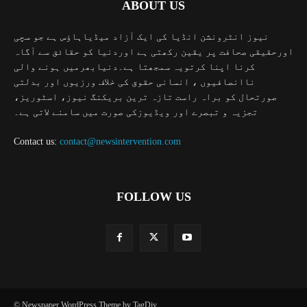
ABOUT US
نیوز انٹرونشن انڈیا کی ایک آزاد میڈیاہاؤس ہے جو سچی
اورحقیقی صحافت پر یقین رکھتی ہے اوردنیا کو حقائق سے آگاہ
کرنا اپنا کرتویہ سمجھتا ہے۔دنیابھرمیں ہونے والی
ناانصافیوں ، انسانی حقوق کی خلاف ورزیوں اور بدلتی
صورتحال کو براہ راست تازہ ترین بریکنگ نیوز، اسٹوریز،
تجزیہ و تبصرے اور ویڈیوزکی صورت میں سامنے لاتی ہے۔
Contact us:
contact@newsintervention.com
FOLLOW US
© Newspaper WordPress Theme by TagDiv