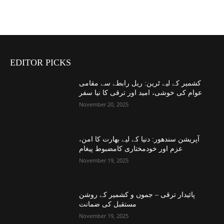
EDITOR PICKS
کشمیر کے لیے ٹرین: ریل رابطے سے مقامی
عوام کی خوشی، امید اور ترقی کا نیا سفر
November 20, 2025
آپریشن سندھور: دنیا کے لیے بھارت کا امن،
عزم اور خودمختاری کامضبوط پیغام
November 19, 2025
پائیدار ترقی – جموں و کشمیر کے روشن
مستقبل کی ضمانت
November 19, 2025