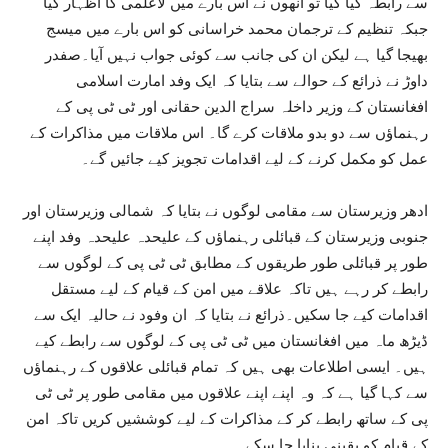
سے رابطہ کیا گیا تو انھوں نے اس بارے میں لاعلمی کا اظہار کیا
جبکہ تنظیم کے ترجمان محمد خراسانی کو اس بارے میں میسج
بھیجا گیا ہے لیکن ان کی جانب سے کوئی جواب نہیں آیا۔صفدر
داوڑ نے ذرائع کے حوالے سے بتایا کہ ایک وفد امارت اسلامی
افغانستان کے وزیر داخلہ سراج الدین حقانی اور ٹی ٹی پی کے
رہنماؤں سے دو بدو ملاقات کرے گا۔ اس ملاقات میں مذاکرات کے
عمل کو مکمل کرنے کے لیے اقدامات تجویز کیے جائیں گے۔
ادھر وزیرستان سے مقامی لوگوں نے بتایا کہ شمالی وزیرستان اور
جنوبی وزیرستان کے قبائلی رہنماؤں کے علیحدہ علیحدہ وفد اپنے
طور پر قبائلی طور طریقوں کے مطابق ٹی ٹی پی کے لوگوں سے
رابطے کر رہے ہیں تاکہ علاقے میں امن کے قیام کے لیے مستقل
اقدامات کیے جا سکیں۔ذرائع نے بتایا کہ ان وفود نے حالیہ ایک سے
ڈیڑھ ماہ میں افغانستان میں ٹی ٹی پی کے لوگوں سے رابطے کیے
ہیں۔ ایسی اطلاعات بھی ہیں کہ تمام قبائلی علاقوں کے رہنماؤں
سے کہا گیا ہے کہ وہ اپنے اپنے علاقوں میں مقامی طور پر ٹی ٹی
پی کے ساتھ رابطے کر کے مذاکرات کے لیے کوششیں کریں تاکہ امن
کے قیام کو یقینی بنایا جا سکے۔