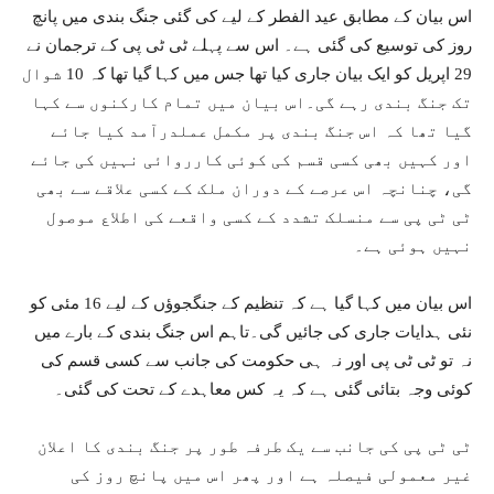
اس بیان کے مطابق عید الفطر کے لیے کی گئی جنگ بندی میں پانچ
روز کی توسیع کی گئی ہے۔ اس سے پہلے ٹی ٹی پی کے ترجمان نے
29 اپریل کو ایک بیان جاری کیا تھا جس میں کہا گیا تھا کہ 10 شوال
تک جنگ بندی رہے گی۔اس بیان میں تمام کارکنوں سے کہا
گیا تھا کہ اس جنگ بندی پر مکمل عملدرآمد کیا جائے
اور کہیں بھی کسی قسم کی کوئی کارروائی نہیں کی جائے
گی، چنانچہ اس عرصے کے دوران ملک کے کسی علاقے سے بھی
ٹی ٹی پی سے منسلک تشدد کے کسی واقعے کی اطلاع موصول
نہیں ہوئی ہے۔
اس بیان میں کہا گیا ہے کہ تنظیم کے جنگجوؤں کے لیے 16 مئی کو
نئی ہدایات جاری کی جائیں گی۔تاہم اس جنگ بندی کے بارے میں
نہ تو ٹی ٹی پی اور نہ ہی حکومت کی جانب سے کسی قسم کی
کوئی وجہ بتائی گئی ہے کہ یہ کس معاہدے کے تحت کی گئی۔
ٹی ٹی پی کی جانب سے یک طرفہ طور پر جنگ بندی کا اعلان
غیر معمولی فیصلہ ہے اور پھر اس میں پانچ روز کی