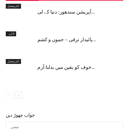
انٹرنیشنل
آپریشن سندھور: دنیا کے لی...
اداریہ
پائیدار ترقی – جموں و کشم...
انٹرنیشنل
خوف کو یقین میں بدلنا:آرم...
جواب چھوڑ دیں