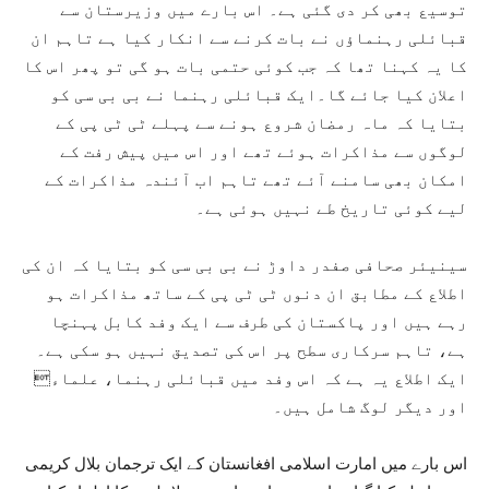
توسیع بھی کر دی گئی ہے۔ اس بارے میں وزیرستان سے
قبائلی رہنماؤں نے بات کرنے سے انکار کیا ہے تاہم ان
کا یہ کہنا تھا کہ جب کوئی حتمی بات ہو گی تو پھر اس کا
اعلان کیا جائے گا۔ایک قبائلی رہنما نے بی بی سی کو
بتایا کہ ماہ رمضان شروع ہونے سے پہلے ٹی ٹی پی کے
لوگوں سے مذاکرات ہوئے تھے اور اس میں پیش رفت کے
امکان بھی سامنے آئے تھے تاہم اب آئندہ مذاکرات کے
لیے کوئی تاریخ طے نہیں ہوئی ہے۔
سینیئر صحافی صفدر داوڑ نے بی بی سی کو بتایا کہ ان کی
اطلاع کے مطابق ان دنوں ٹی ٹی پی کے ساتھ مذاکرات ہو
رہے ہیں اور پاکستان کی طرف سے ایک وفد کابل پہنچا
ہے، تاہم سرکاری سطح پر اس کی تصدیق نہیں ہو سکی ہے۔
ایک اطلاع یہ ہے کہ اس وفد میں قبائلی رہنما، علماء
اور دیگر لوگ شامل ہیں۔
اس بارے میں امارت اسلامی افغانستان کے ایک ترجمان بلال کریمی