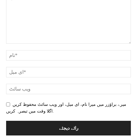
میرے براؤزر میں میرا نام، ای میل، اور ویب سائٹ محفوظ کریں
اگلا وقت میں تبصرہ کریں.