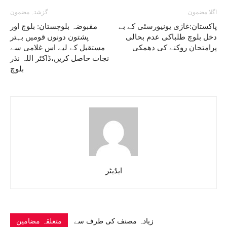
اگلا مضمون
گزشتہ مضمون
پاکستان:غازی یونیورسٹی کے بے
مقبوضہ بلوچستان: بلوچ اور
دخل بلوچ طلباکی عدم بحالی
پشتون دونوں قومیں بہتر
پرامتحان روکنے کی دھمکی
مستقبل کے لیے اس غلامی سے
نجات حاصل کریں،ڈاکٹر اللہ نذر
بلوچ
ایڈیٹر
زیادہ مصنف کی طرف سے
متعلقہ مضامین