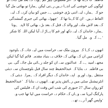
لوگوں کی خوشی کی انتہا نہیں رہتی لیکن ہمارا تو بھائی مل گیا
جو کہ ہمارے لیے اتنی بڑی خوشی ہے جس کو بیان کرنے کے لیے
الفاظ نہیں۔‘ان کا کہنا تھا کہ ’چھوٹے بھائی کی جبری گمشدگی
کے بعد لاش ملنے اور والد کے قتل کے بعد بڑے بھائی کا لاپتہ ہونا
ہمارے خاندان کے لیے دکھ اور غم کا پہاڑ لے آیا لیکن اللہ کا شکر
ہے کہ وہ مل گیا۔‘
انھوں نے کہا کہ بیرون ملک سے حراست میں لیے جانے کے باوجود
کراچی میں ان کے بھائی کے خلاف بے بنیاد مقدمہ قائم کیا گیا لیکن
مجھے امید ہے کہ عدالتوں سے ان کو جلد رہائی مل جائے گی۔بی
بی فاطمہ نے بتایا کہ عبدالحفیظ چند سال قبل بلوچستان سے دبئی
منتقل ہوئے اور وہ اپنے خاندان کے دیگر افراد کے ہمراہ دبئی کے
انٹرنیشنل سٹی میں رہائش پذیر تھے۔انھوں نے بتایا کہ ’عبدالحفیظ
کو رواں سال 27 جنوری کی شب اس وقت ان کے فلیٹس کی
پارکنگ ایریا سے وہاں کے حکام نے حراست میں لیا تھا جب وہ
واپس گھر آ رہے تھے۔‘