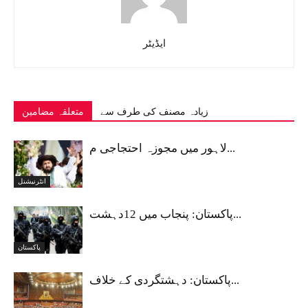
ایڈیٹر
زیادہ مصنف کی طرف سے
متعلقہ مضامین
لاہور میں مجوزہ احتجاجی م...
انٹرنیشنل
پاکستان: پنجاب میں 12دہشت...
پاکستان
پاکستان: دہشتگردی کے خلاف...