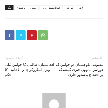
لاپتہ
کراچی
عبدالحفیظ زہری
دوبئی
پاکستان
ٹیگز
اگلا مضمون
گزشتہ مضمون
مقبوضہ بلوچستان:دو خواتین کی
افغانستان: طالبان کا خواتین ٹیلی
فورسز ہاتھوں جبری گمشدگی
ویژن اینکرزکو چہرہ ڈھانپنے کا
پر احتجاج بدستور جاری
حکم