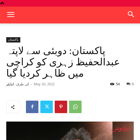
پاکستان
پاکستان: دوبئی سے لاپتہ
عبدالحفیظ زہری کو کراچی
میں ظاہر کردیا گیا
54
May 20, 2022
-
کی طرف
0
ایڈیٹر