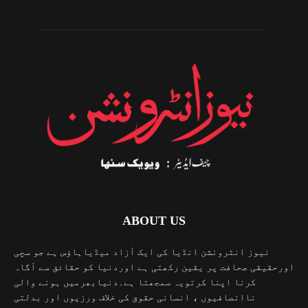
ABOUT US
نیوز انٹرونشن انڈیا کی ایک آزاد میڈیاہاؤس ہے جو سچی
اورحقیقی صحافت پر یقین رکھتی ہے اوردنیا کو حقائق سے آگاہ
کرنا اپنا کرتویہ سمجھتا ہے۔دنیابھرمیں ہونے والی
ناانصافیوں ، انسانی حقوق کی خلاف ورزیوں اور بدلتی