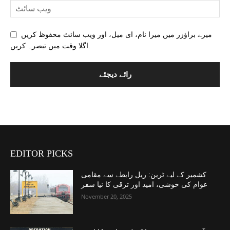
میرے براؤزر میں میرا نام، ای میل، اور ویب سائٹ محفوظ کریں
اگلا وقت میں تبصرہ کریں.
EDITOR PICKS
کشمیر کے لیے ٹرین: ریل رابطے سے مقامی
عوام کی خوشی، امید اور ترقی کا نیا سفر
November 20, 2025