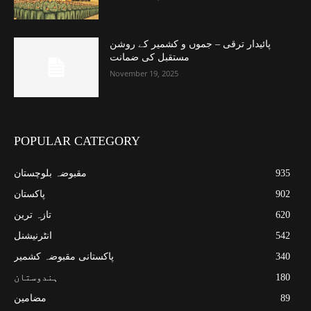
پائیدار ترقی – جموں و کشمیر کے روشن
مستقبل کی ضمانت
November 19, 2025
POPULAR CATEGORY
935
مقبوضہ بلوچستان
902
پاکستان
620
تازہ ترین
542
انٹرنیشنل
340
پاکستانی مقبوضہ کشمیر
180
ہندوستان
89
مضامین