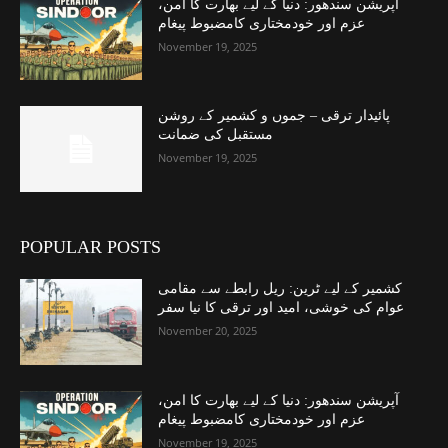
آپریشن سندھور: دنیا کے لیے بھارت کا امن،
عزم اور خودمختاری کامضبوط پیغام
November 19, 2025
پائیدار ترقی – جموں و کشمیر کے روشن
مستقبل کی ضمانت
November 19, 2025
POPULAR POSTS
کشمیر کے لیے ٹرین: ریل رابطے سے مقامی
عوام کی خوشی، امید اور ترقی کا نیا سفر
November 20, 2025
آپریشن سندھور: دنیا کے لیے بھارت کا امن،
عزم اور خودمختاری کامضبوط پیغام
November 19, 2025