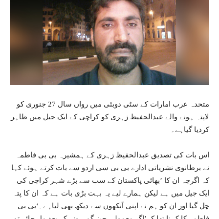
متحدہ عرب امارات کے سٹی دوبئی میں رواں سال 27 جنوری کو
لاپتہ ہونے والے عبدالحفیظ زہری کو کراچی کے ایک جیل میں ظاہر
کردیا گیاہے۔
اس بات کی تصدیق عبدالحفیظ زہری کے ہمشیرہ بی بی فاطمہ
نے برطانوی نشریاتی ادارے بی بی سی اردو سے بات کرتے ہوئے کہا
کہ اگرچہ ان کا ’بھائی پاکستان کے سب سے بڑے شہر کراچی کی
ایک جیل میں ہے لیکن ہمارے لیے یہ بہت بڑی بات ہے کہ ان کا پتہ
چل گیا اور ان کو ہم نے اپنی آنکھوں سے دیکھ بھی لیاہے۔‘بی بی
فاطمہ کا کہنا تھا کہ’اگر معمولی چیز گم ہونے کے بعد مل جائے تو