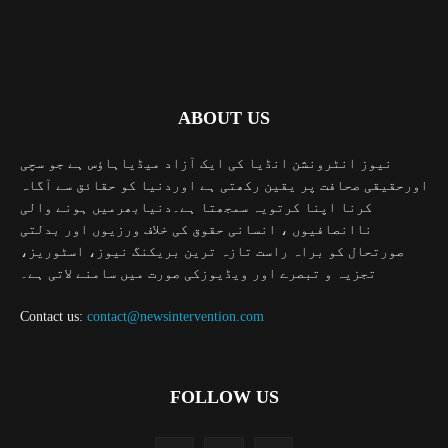
ABOUT US
نیوز انٹرونشن انڈیا کی ایک آزاد میڈیاہاؤس ہے جو سچی
اورحقیقی صحافت پر یقین رکھتی ہے اوردنیا کو حقائق سے آگاہ
کرنا اپنا کرتویہ سمجھتا ہے۔دنیابھرمیں ہونے والی
ناانصافیوں ، انسانی حقوق کی خلاف ورزیوں اور بدلتی
صورتحال کو براہ راست تازہ ترین بریکنگ نیوز، اسٹوریز،
تجزیہ و تبصرے اور ویڈیوزکی صورت میں سامنے لاتی ہے۔
Contact us:
contact@newsintervention.com
FOLLOW US