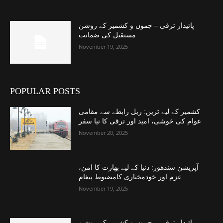
پائیدار ترقی – جموں و کشمیر کے روشن
مستقبل کی ضمانت
November 19, 2025
POPULAR POSTS
کشمیر کے لیے ٹرین: ریل رابطے سے مقامی
عوام کی خوشی، امید اور ترقی کا نیا سفر
November 20, 2025
آپریشن سندھور: دنیا کے لیے بھارت کا امن،
عزم اور خودمختاری کامضبوط پیغام
November 19, 2025
پائیدار ترقی – جموں و کشمیر کے روشن