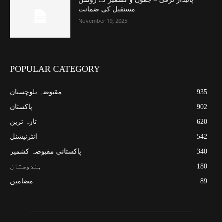
مستقبل کی ضمانت
November 19, 2025
POPULAR CATEGORY
مقبوضہ بلوچستان
935
پاکستان
902
تازہ ترین
620
انٹرنیشنل
542
پاکستانی مقبوضہ کشمیر
340
ہندوستان
180
مضامین
89