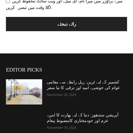
میرے براؤزر میں میرا نام، ای میل، اور ویب سائٹ محفوظ کریں
اگلا وقت میں تبصرہ کریں.
EDITOR PICKS
کشمیر کے لیے ٹرین: ریل رابطے سے مقامی
عوام کی خوشی، امید اور ترقی کا نیا سفر
November 20, 2025
آپریشن سندھور: دنیا کے لیے بھارت کا امن،
عزم اور خودمختاری کامضبوط پیغام
November 19, 2025