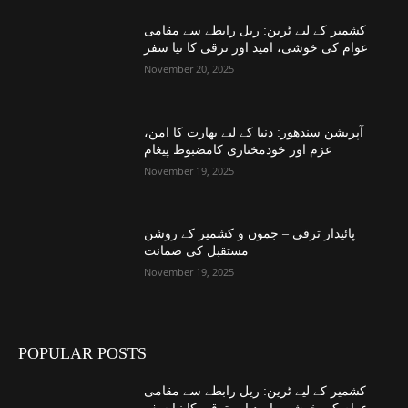
کشمیر کے لیے ٹرین: ریل رابطے سے مقامی
عوام کی خوشی، امید اور ترقی کا نیا سفر
November 20, 2025
آپریشن سندھور: دنیا کے لیے بھارت کا امن،
عزم اور خودمختاری کامضبوط پیغام
November 19, 2025
پائیدار ترقی – جموں و کشمیر کے روشن
مستقبل کی ضمانت
November 19, 2025
POPULAR POSTS
کشمیر کے لیے ٹرین: ریل رابطے سے مقامی