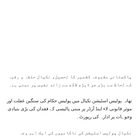
پاکستانی مقبوضہ کشمیر کا تحصیل، نکیال حلقہ و رقبہ
کے لحاظ سے بڑی جو ڈیڑھ لاکھ سے زائد نفوس پر مبنی ہے۔
تھانہ پولیس اسٹیشن نکیال میں پولیس حکام کی سنگین غفلت اور
موثر قانونی لاء اینڈ آرڈر پر مبنی پالیسی کے فقدان کی بڑی بنیادی
وجوہات پر ادارہ کی رپورٹ۔
نکیال پولیس اسٹیشن کی ناکامیوں کی ایک اہم وجہ