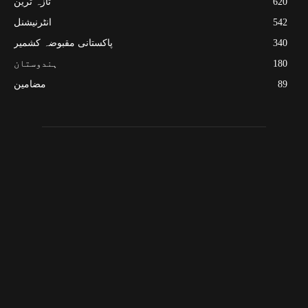
620
تازہ ترین
542
انٹرنیشنل
340
پاکستانی مقبوضہ کشمیر
180
ہندوستان
89
مضامین