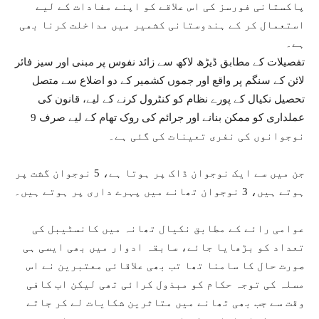
پاکستانی فورسز کی اس علاقے کو اپنے مفادات کے لیے
استعمال کر کے ہندوستانی کشمیر میں مداخلت کرنا بھی
ہے۔
تفصیلات کے مطابق ڈیڑھ لاکھ سے زائد نفوس پر مبنی اور سیز فائر
لائن کے سنگم پر واقع اور جموں کشمیر کے دو اضلاع سے متصل
تحصیل نکیال کے پورے نظام کو کنٹرول کرنے کے لیے، قانون کی
عملداری کو ممکن بنانے اور جرائم کی روک تھام کے لیے صرف 9
نوجوانوں کی نفری تعینات کی گئی ہے۔
جن میں سے ایک نوجوان ڈاک پر ہوتا ہے، 5 نوجوان گشت پر
ہوتے ہیں، 3 نوجوان تھانے میں پہرے داری پر ہوتے ہیں۔
عوامی رائے کے مطابق نکیال تھانہ میں کانسٹیبل کی
تعداد کو بڑھایا جائے، سابقہ ادوار میں بھی ایسی ہی
صورت حال کا سامنا تھا تب بھی علاقائی معتبرین نے اس
مسلہ کی توجہ حکام کو مبذول کرائی تھی لیکن اب کافی
وقت سے جب بھی تھانے میں متاثرین شکایات لے کر جاتے