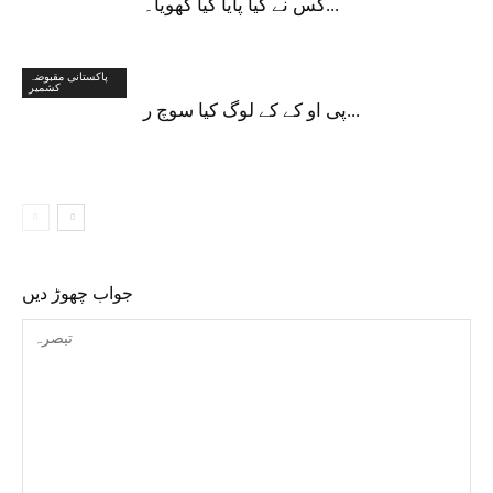
کس نے کیا پایا کیا کھویا۔...
پاکستانی مقبوضہ
کشمیر
پی او کے کے لوگ کیا سوچ ر...
جواب چھوڑ دیں