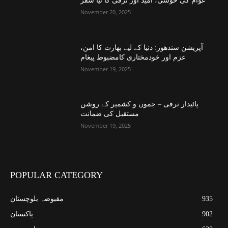
عوام کی خوشی، امید اور ترقی کا نیا سفر
November 20, 2025
آپریشن سندھور: دنیا کے لیے بھارت کا امن،
عزم اور خودمختاری کامضبوط پیغام
November 19, 2025
پائیدار ترقی – جموں و کشمیر کے روشن
مستقبل کی ضمانت
November 19, 2025
POPULAR CATEGORY
935
مقبوضہ بلوچستان
902
پاکستان