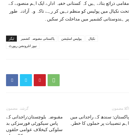
مقامی ذرائع بتاتے ہیں کہ کستانی خفیہ ادارے ایک اہم منصوبے کے
تحت نکیال میں پولیس کو منظم نہیں کر رہے تاکہ وہ آزادنہ طور
پر ہندوستانی کشمیر میں مداخلت کر سکیں۔
نکیال
پولیس اسٹیشن
پاکستانی مقبوضہ کشمیر
ٹیگز
نیوز انٹرونشن رپورٹ
اگلا مضمون
گزشتہ مضمون
پاکستان: سندھ کے راجدانی میں
مقبوضہ بلوچستان:راجدانی کے
اہم تنصیبات پر حملوں کا خطرہ
پاس سیکورٹی فورسزکی بد
سلوکی کیخلاف عوامی حلقوں