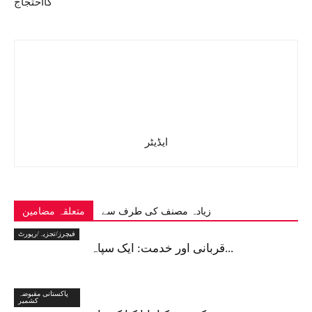
کااحتجاج
ایڈیٹر
زیادہ مصنف کی طرف سے
متعلقہ مضامین
فیچرز/تجزیہ/رپورٹ
قربانی اور خدمت: ایک سپاہ...
پاکستانی مقبوضہ
کشمیر