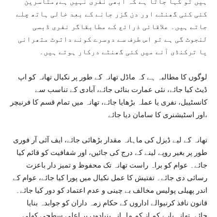
ہیں تو کہا جاتا ہے کہ ابھی نفری نہیں ہے،متاسرین
کئی کئی گھنٹے اور دن گزر جانے کے بعد خالی ہاتھ چلے
جاتے ہیں۔ علاقائی ذرائع کے مطابقاگر نفری ڈبسی
لنجوٹ گی ہے تو اس طرف سے دوسرے کونے داتوٹ متھرانی
یا ترکنڈی آنے میں کئی گھنٹے درکار ہوتے ہیں۔
لوگوں کا مطالبہ ہے کہ ماڈل تھانہ کے طور پر نکیال تھانہ کو اپ
ڈیٹ کیا جائے، نئی عمارت بنائی جائے، آبادی کے تناسب سے
کانسٹیبل، نفری یا عملہ بڑھایا جائے، تھانہ میں تمام قسم کا فرنیچر
اور اسٹیشنری کا سامان دیا جائے،
تھانہ کے لیے ڈیزل کی ماہانہ مقدار بڑھائی جائے، ایف آئی آر فوری
طور پر بغیر روپے لینے کے درج کی جائیں، اور شفافیت کو قائم کیا
جائے۔ عوام کو براہ راست تھانہ تک محفوظ و تمیز دار باعزت
رسائی دی جائے۔ تفتیش کا عمل نکیال میں پورا کیا جائے، عوام کے
اندر پھیلی پولیس مخالف بے چینی و عدم اعتماد کو دور کیا جائے۔
قانون نافذ کرنیوالے اداروں کے حکام زمہ داران کو جوابدہ بنایا
جائے۔تھانہ بارے کم از کم ماہانہ بنیادوں پر اعلی سطحی کھلی