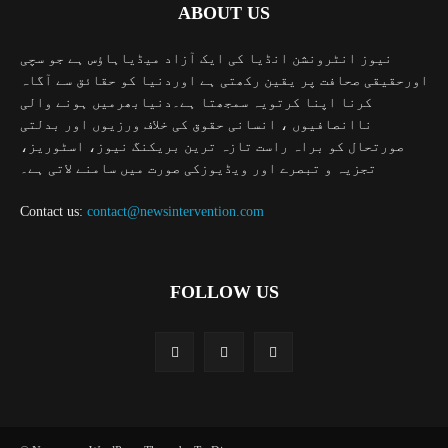
ABOUT US
نیوز انٹرونشن انڈیا کی ایک آزاد میڈیاہاؤس ہے جو سچی
اورحقیقی صحافت پر یقین رکھتی ہے اوردنیا کو حقائق سے آگاہ
کرنا اپنا کرتویہ سمجھتا ہے۔دنیابھرمیں ہونے والی
ناانصافیوں ، انسانی حقوق کی خلاف ورزیوں اور بدلتی
صورتحال کو براہ راست تازہ ترین بریکنگ نیوز، اسٹوریز،
تجزیہ و تبصرے اور ویڈیوزکی صورت میں سامنے لاتی ہے۔
Contact us:
contact@newsintervention.com
FOLLOW US