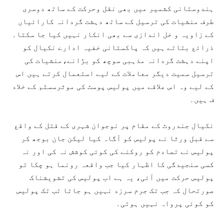
ہندوستانی کشمیر میں بھی نقل وحرکت کے ساتھ دوسری
طرف منشیات کی ترسیل کے ساتھ دہشت گردانہ کارائیاں
کے زاویہ و خل اندازی سے بھی انکار نہیں کیا جا سکتا۔
ذرائع بتاتے ہیں کہ پاکستانی خفیہ ادارے نکیال کو
اپنے دہشت گردانہ مذہبی سوچھ کو بڑانے،منشیات کی
ترسیل سمیت دیگر معاملات کے لیے استعمال کرتے ہیں اس
کے لیے وہ اس علاقے میں پولیس پوسٹ کی موثرسسٹم کے خلاد
ف ہیں۔
نکیال جندروٹ کے مقام پر نوجوان شہری کے قتل کے واقع
سے قبل ورثا نے پولیس کو آگاہ کیا لیکن جان بوجھ کر
پولیس نے تصادم کو روکنے کی کوئی کوشش نہ کی اور نہ
کسی سنجیدگی کا اظہار کیا جب واقعہ رونما ہو چکا تو
پولیس حرکت میں آئی، یہ ہے اب پولیس کی تشویشناک
صورتحال کہ جب تک جرم سرزد نہیں ہو جاتا تب تک پولیس
کو کوئی پرواہ نہیں ہوتی۔