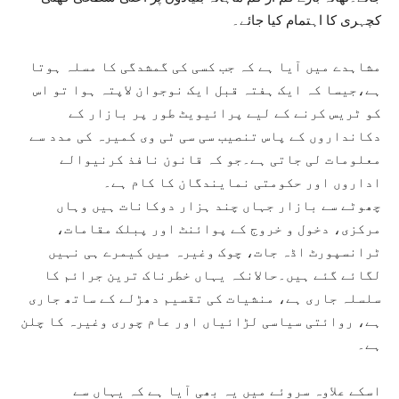
کچہری کا اہتمام کیا جائے۔
مشاہدے میں آیا ہے کہ جب کسی کی گمشدگی کا مسلہ ہوتا
ہے،جیسا کہ ایک ہفتہ قبل ایک نوجوان لاپتہ ہوا تو اس
کو ٹریس کرنے کے لیے پرائیویٹ طور پر بازار کے
دکانداروں کے پاس تنصیب سی سی ٹی وی کمیرہ کی مدد سے
معلومات لی جاتی ہے۔جو کہ قانون نافذ کرنیوالے
اداروں اور حکومتی نمایندگان کا کام ہے۔
چھوٹے سے بازار جہاں چند ہزار دوکانات ہیں وہاں
مرکزی، دخول و خروج کے پوائنٹ اور پبلک مقامات،
ٹرانسپورٹ اڈہ جات، چوک وغیرہ میں کیمرے ہی نہیں
لگائے گئے ہیں۔حالانکہ یہاں خطرناک ترین جرائم کا
سلسلہ جاری ہے، منشیات کی تقسیم دھڑلے کے ساتھ جاری
ہے، روائتی سیاسی لڑائیاں اور عام چوری وغیرہ کا چلن
ہے۔
اسکے علاوہ سروئے میں یہ بھی آیا ہے کہ یہاں سے