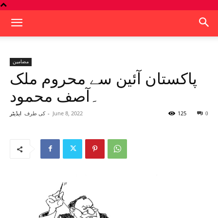
مضامین
پاکستان آئین سے محروم ملک
۔آصف محمود
125
June 8, 2022
-
کی طرف
0
ایڈیٹر