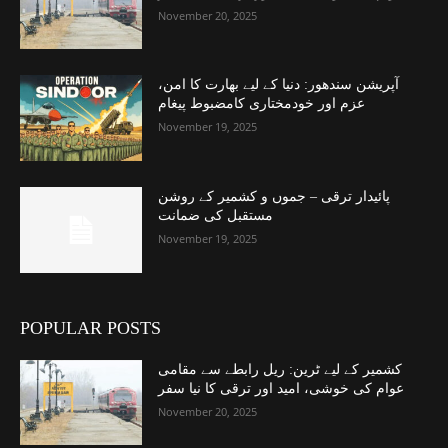
November 20, 2025
آپریشن سندھور: دنیا کے لیے بھارت کا امن،
عزم اور خودمختاری کامضبوط پیغام
November 19, 2025
پائیدار ترقی – جموں و کشمیر کے روشن
مستقبل کی ضمانت
November 19, 2025
POPULAR POSTS
کشمیر کے لیے ٹرین: ریل رابطے سے مقامی
عوام کی خوشی، امید اور ترقی کا نیا سفر
November 20, 2025