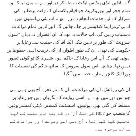
گے۔ انڈین انڈی پنڈنس ایکٹ نے طے کر دیا اور ہم نے مان لیا کہ وہ
تمام ججز اور بیوروکریٹ جو قیام پاکستان کے وقت برطانیہ کی
سرکار کے لیے خدمات انجام دے رہے تھے، اب نئی ریاستوں میں
انہی ٹرمزا ینڈ کنڈیشنز پر چلے جائیں گے ا ور انہیں تمام مراعات
دستیاب رہیں گی۔اب حالات یہ تھے کہ ان افسران نے یہاں ”سول
سرونٹ“ کے طور پر نہیں بلکہ ایک آقا کی حیثیت سے رعایا پر
حکومت کی تھی۔ ان کے طور اطوار، ان کی تربیت انہی خطوط پر
ہوئی تھی کہ آپ اس رعایا کے حاکم ہو۔ شہری کا تو کوئی تصور
نہیں تھا۔چنانچہ اس سول سروس کے ساتھ حاکم کی نفسیات کا
پورا ایک کلچر ہمارے حصے میں آ گیا۔
ان کی رہائش، ان کی مراعات،، ان کے ناز نخرے آج بھی وہی ہی
جو اس دور میں تھے۔ یہ اسی روایت کے نگہبان ہیں جو رعایا پر
مسلط کی گئی تھی۔پولیس، اسسٹنٹ کمشنر، ڈپٹی کمشنر وغیرہ
کا منصب جو 1857 کی جنگ آزادی کے بعد خاص مقصد کے لیے
تخلیق کیا گیا تھا، آج بھی اسی رعونت ا ور مراعات کے
ساتھ موجود ہے۔