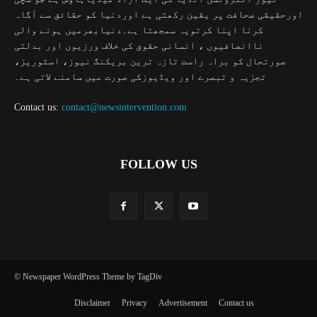
اورحقیقی صحافت پر یقین رکھتی ہے اوردنیا کو حقائق سے آگاہ
کرنا اپنا کرتویہ سمجھتا ہے۔دنیابھرمیں ہونے والی
ناانصافیوں ، انسانی حقوق کی خلاف ورزیوں اور بدلتی
صورتحال کو براہ راست تازہ ترین بریکنگ نیوز، اسٹوریز،
تجزیہ و تبصرے اور ویڈیوزکی صورت میں سامنے لاتی ہے۔
Contact us:
contact@newsintervention.com
FOLLOW US
© Newspaper WordPress Theme by TagDiv
Disclaimer
Privacy
Advertisement
Contact us