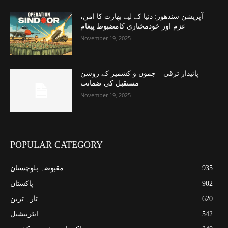
آپریشن سندھور: دنیا کے لیے بھارت کا امن،
عزم اور خودمختاری کامضبوط پیغام
November 19, 2025
پائیدار ترقی – جموں و کشمیر کے روشن
مستقبل کی ضمانت
November 19, 2025
POPULAR CATEGORY
935
مقبوضہ بلوچستان
902
پاکستان
620
تازہ ترین
542
انٹرنیشنل