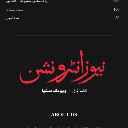
340
پاکستانی مقبوضہ کشمیر
180
ہندوستان
89
مضامین
ABOUT US
نیوز انٹرونشن انڈیا کی ایک آزاد میڈیاہاؤس ہے جو سچی