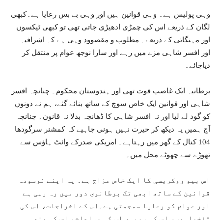
وہی پولیس ہے۔ وہی قوانین ہیں اور وہی بے بس رعایا ہے۔کبھی
لگان کے ذریعے اس کی چمڑی ادھیڑی جاتی تھی تو کبھی ٹیکسوں
اور مہنگائی کے ذریعے۔ مطلوب و مقصوود وہی ہے کہ اشرافیہ
اور افسر شاہی مزے میں رہے اور سارا نوجھ عوام پر منتقل کر
دیاجائے۔
برطانیہ ایک غاصب قوت تھی اور ہندوستان محکوم۔ چنانچہ افسر
شاہی اور قوانین ایک خاص سوچ کے ساتھ بنائے گئے، ہم نے دونوں
کو گود لے لیا اور نہ افسر شاہی کا ڈھانچہ بدلا نہ قانون۔ چنانچہ
آج ہمیں یہ دیکھ کر حیرت نہیں ہونی چاہیے کہ کمشنر سرگودھا
104 کنال کے گھر میں رہتاہے۔ امریکی صدرکے وائٹ ہاؤس سے
تھوڑے سے چھوٹے محل میں۔
اس بیو روکریسی کا ایک خاص مزاج ہے۔ یہ اپنے فرسودہ
قوانین کے ساتھ ابھی تک برطانوی دور میں رہ رہی ہے
اور عوام کو رعایا سمجھتی ہے۔اس کے اخراجات، اس کی
تنخواہیں، اس کا رویہ، اس کی مراعات، اس کی بند