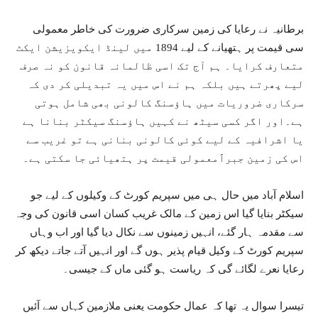
برطانیہ نے رعایا کی زمین سرکاری ضرورت کی خاطر معمولی
سی قیمت پر ہتھیانے کے لیے 1894 میں لینڈ ایکویزیشن ایکٹ
متعارف کرایا۔ ہم آج تک اسی ظالمانہ قانون کو نہ صرف
لیے پھرتے ہیں بلکہ ہم نے اس میں یہ تبدیلی کر دی کہ
سرکاری ضروریات میں ہاؤسنگ کالونی بھی شامل ہوتی
ہے۔اور اگر کسی سیٹھ نے کہیں ہاؤسنگ سیکٹر بنانا ہے
یا اشرافیہ کے لیے کوئی کالونی بنانی ہے تو غریب سے
اس کی زمین جبراََمعمولی قیمت پر ہتھیائی جا سکتی ہے۔
اسلام آباد میں حال ہی میں سپریم کورٹ کے وکیلوں کے لیے جو
سیکٹر بنایا گیا اس زمین کے مالک غریب کسان اسی قانون کی وجہ
سے مقدمہ ہار گئے، انہیں زمینوں سے نکال دیا گیا اور اب وہاں
سپریم کورٹ کے وکیل قیام پذیر ہوں گے اور انہیں آتے جاتے دیکھ کر
رعایا نعرے لگائے گی کہ ریاست ہو گئی ماں کے جیسی۔
تیسرا سوال یہ تھا کہ عمال حکومت یعنی ملازمین کہاں سے آئیں