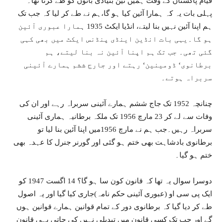
قیام پاکستان کے وقت ہمیں تین بنیادی باتوں کو طے کرنا تھا۔
پہلی بات یہ کہ ہمارا آئین کیا ہو گا،ہم نے طے کر لیا کہ جب تک
ہم اپنا آئین نہیں بنا لیتے، انڈیا ایکٹ 1935 ہمارا عبوری آئین
ہو گا۔یہی بات انڈین اینڈی پنڈنس ایکٹ میں بھی کہی
گئی تھی۔ جب تک ہم اپنا آئین نہ بنا لیتے، ہم
برطانوی‘ ڈومینین‘ رہتے اور جارج ششم ہمارے آئینی
سربراہ ہوتے۔
چنانچہ 1952 تک جاج ششم ہمارے آئینی سربراہ رہے اور ان کی
وفات سے لے کر 23 مارچ 1956 تک ملکہ برطانیہ ہماری آئینی
سربراہ رہیں۔جب ہم نے مارچ 1956میں اپنا آئین بنا لیا تو
برطانوی بادشاہت بھی ختم ہو گئی اور گورنر جنرل کا عہدہ بھی
ختم ہو گیا۔
دوسرا سوال یہ تھا کہ قانون کون سا ہو گا؟ 14 اگست 1947 کو
ایک پی سی او (عبوری آئینی حکم نامہ)جاری کیا گیا اور یہ اصول
طے کر دیا گیا کہ برطانوی دور کے تمام قوانین ہمارے قوانین ہوں
گے اور جب تک کسی قانون میں تبدیلی نہیں کی جاتی یہی قانون