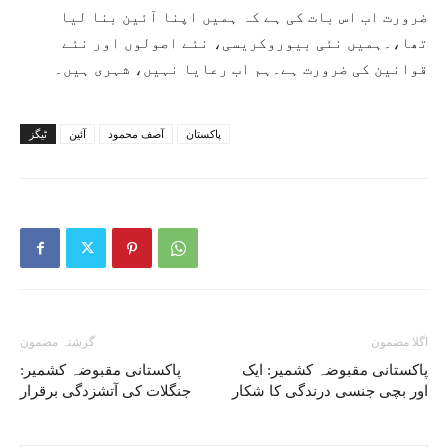
ضرورت اب اس بات کی ہے کہ ہمیں اپنا آئین بنا لیا
تھا،۔ہمیں نئی بیوروکریسی، نئے اصولوں اور نئے
قوانین کی ضرورت ہے۔ہم اب رعایا نہیں، شہری ہیں۔
پاکستان
آصف محمود
آئین
ٹیگز
اگلا مضمون
گزشتہ مضمون
پاکستانی مقبوضہ کشمیر: ایک
پاکستانی مقبوضہ کشمیر:
اور بچی جنسی درندگی کا شکار
جنگلات کی آتشزدگی برقرار