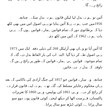
رائج رہے گا۔
آئین تو ہم نے بدل لیا لیکن قانون ہم نہ بدل سکے۔ چنانچہ
1956میں جب ہم نے پہلا آئین بنایا تو یہی اصول اس میں بھی لکھ
دیا کہ برطانوی دور کے تمام قوانین ہمارے قوانین ہوں گے۔ یہی
بات ہم نے 1962 کے آئین میں لکھ دی۔
1973 کا آئین آیا تو وہاں بھی آرٹیکل 268 کی ذیلی دفعہ ایک میں
یہی اصول طے کر دیا گیا۔البتہ اب کی بار الفاظ بدل دیے گئے کہ
تمام موجودہ قوانین ہی ہمارے قوانین کے طور پر رائج رہیں گے
تاوقتہ کہ بدل نہ دیے جائیں۔
چنانچہ وہ سارے قوانین جو 1857 کی جنگ آزادی کی ناکامی کے بعد
یہاں محکوم رعایاپر مسلط کیے گئے تھے، ہم نے اپنے قانون قرار دے
کر رائج کر دیے۔ وہی 1861 کی پولیس، وہی 1860 کا تعزیرات
پاکستان، فہرست اٹھا کر دیکھ لیجیے کوئی قانون پونے دوو سو
سال پرانا ہے کوئی ڈیڑھ سو سال پرانا۔