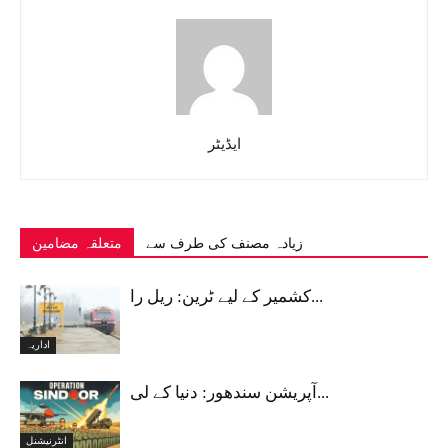
ایڈیٹر
زیادہ مصنف کی طرف سے
متعلقہ مضامین
کشمیر کے لیے ٹرین: ریل را...
اداریہ
آپریشن سندھور: دنیا کے لی...
انٹرنیشنل