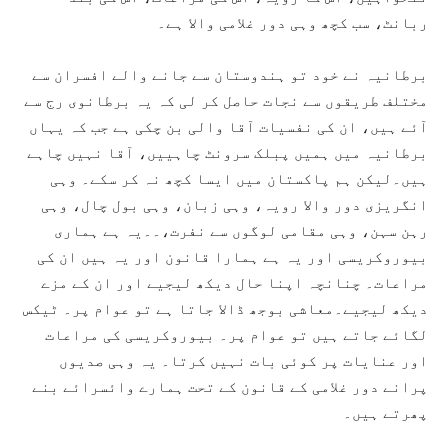
ربانٹ، سب کچھ وہی دور غلامی والا ہے۔
برطانیہ نے خود تو ہندوستان سے جانے والے افسران سے
مختلف طریقوں سے نجات حاصل کر لی کہ یہ برطانوی رج سے
آئے ہیں، ان کی نفسیات آقا والی بن چکی ہے جب کہ یہاں
برطانیہ میں ہمیں پبلک سرونٹ چاہییں، آقا نہیں چاہے
ہیں۔لیکن ہم پاکستان میں ایسا کچھ نہ کر سکے۔ وہی
انگریزی دور والا رویہ، وہی زبان، وہی بول چال، وہی
رہن سہن، وہی مقامی لوگوں سے نفرت،۔۔یہ ہے ہماری
بیوروکریسی اور یہ ہے ہمارا قانون اور یہ ہیں ان کی
مراعات۔ چنانچہ اپنا حال دیکھ لیجیے اور ان کے مزے
دیکھ لیجیے۔معاشی بوجھ ڈالا جاتا ہے تو عوام پر۔ ٹیکس
لگائے جاتے ہیں تو عوام پر۔ بیوروکریسی کی مراعات
اور عنایات پر کوئی بات نہیں کرتا۔ یہ وہی صدیوں
پرانے دور غلامی کے قانون کے تحت ہمارے وائسرائے بنے
پھرتے ہیں۔