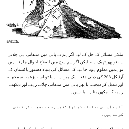
ملکی مسائل کے حل کے لیے اگر ہم نے پانی میں مدھانی ہی چلانی
ہے تو پھر ٹھیک ہے، لیکن اگر ہم سچ میں اصلاح احوال چاہتے ہیں
تو ہمیں معلوم ہونا چاہیے کہ مسائل کی بنیاد دستور پاکستان کے
آرٹیکل 268 کی ذیلی دفعہ ایک میں ہے۔ یا تو اسے پڑھیے، سمجھنے،
اور تبدیل کر دیجیے، یا پھر پانی میں مدھانی چلاتے رہیے اور دیکھتے
رہیے کہ مکھن بنا ہے یا نہیں۔
آئیے آج اس معاملے کو ذرا تفصیل سے سمجھنے کی کوشش
کرتے ہیں۔