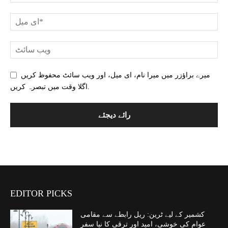
میرے براؤزر میں میرا نام، ای میل، اور ویب سائٹ محفوظ کریں
اگلا وقت میں تبصرہ کریں.
EDITOR PICKS
کشمیر کے لیے ٹرین: ریل رابطے سے مقامی
عوام کی خوشی، امید اور ترقی کا نیا سفر