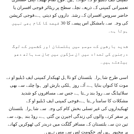
تعمیراتی کمپنی کے ذریعے نچلے سطح پر ریٹائر فوجی افسران یا
حاضر سروس افسران کے رشتہ داروں کو دیتی ہے،فوجی کرپشن
کی وجہ سے بامشکل اس پیسے کا 30 فیصد کا کام بھی نہیں
ہوتا ہے۔
شدید بارشوں کے موسم میں بلتستان اور کشمیر کے لوگ
درجنوں کی تعداد میں ان سڑکوں میں جان سے ہاتھ دھو
بیٹھتے ہیں۔
اسی طرح شاہراہ بلتستان کو نااہل ٹھیکدار کمپنی ایف ڈبلیو او نے
موت کا کنواں بنایا ہے، آئے روز ہلکی بارش اور ہوا چلنے سے بھی
سلائیڈنگ سے روڈ بند رہتا ہے جس سے مسافروں کو شدید
مشکلات کا سامنا رہتا ہے،فوجی کمپنی ایف ڈبلیو او کے
ٹھیکیداروں کی غیر تسلی بخش کام کی وجہ سے شاہراہ بلتستان
پر سفر کرنے والوں کی زندگی اجیرن بن گئی ہے، روڈ بند ہونے سے
تین دن سے بلتستان کے مسافر گلگت میں دربدر کی ٹھوکریں کھانے
پر مجبور ہیں اور حکومت ٹس سے مس نہیں۔