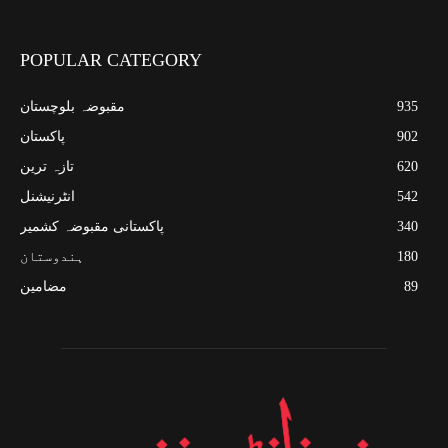
POPULAR CATEGORY
935
مقبوضہ بلوچستان
902
پاکستان
620
تازہ ترین
542
انٹرنیشنل
340
پاکستانی مقبوضہ کشمیر
180
ہندوستان
89
مضامین