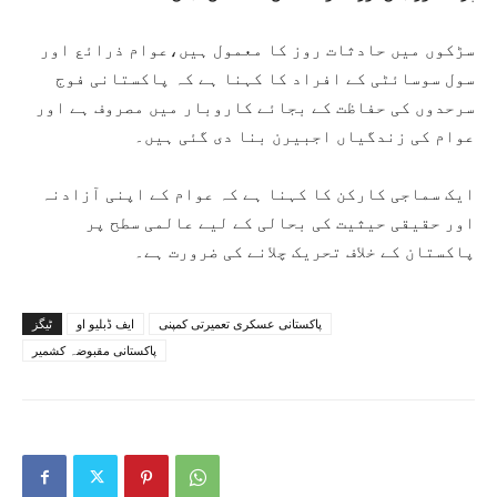
سڑکوں میں حادثات روز کا معمول ہیں،عوام ذرائع اور
سول سوسائٹی کے افراد کا کہنا ہے کہ پاکستانی فوج
سرحدوں کی حفاظت کے بجائے کاروبار میں مصروف ہے اور
عوام کی زندگیاں اجبیرن بنا دی گئی ہیں۔
ایک سماجی کارکن کا کہنا ہے کہ عوام کے اپنی آزادنہ
اور حقیقی حیثیت کی بحالی کے لیے عالمی سطح پر
پاکستان کے خلاف تحریک چلانے کی ضرورت ہے۔
پاکستانی عسکری تعمیرتی کمپنی
ایف ڈبلیو او
ٹیگز
پاکستانی مقبوضہ کشمیر