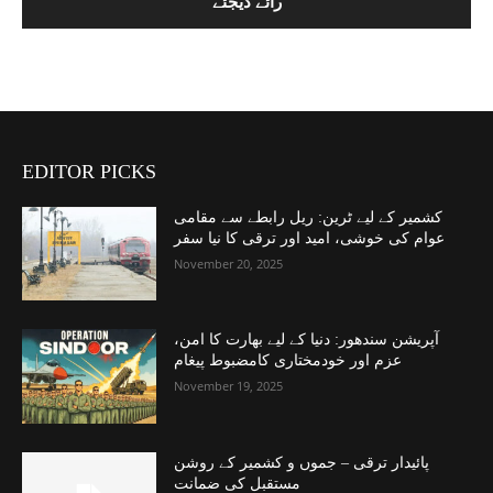
EDITOR PICKS
کشمیر کے لیے ٹرین: ریل رابطے سے مقامی
عوام کی خوشی، امید اور ترقی کا نیا سفر
November 20, 2025
آپریشن سندھور: دنیا کے لیے بھارت کا امن،
عزم اور خودمختاری کامضبوط پیغام
November 19, 2025
پائیدار ترقی – جموں و کشمیر کے روشن
مستقبل کی ضمانت