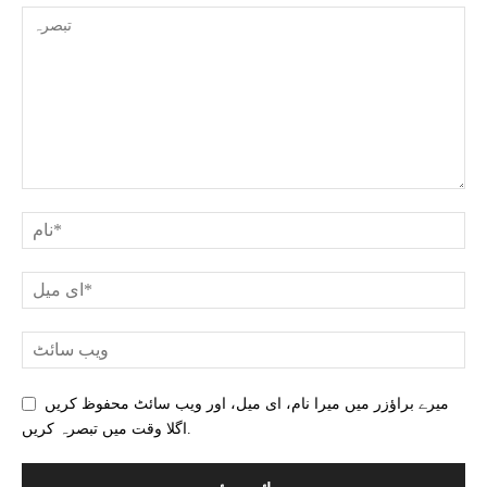
میرے براؤزر میں میرا نام، ای میل، اور ویب سائٹ محفوظ کریں
اگلا وقت میں تبصرہ کریں.