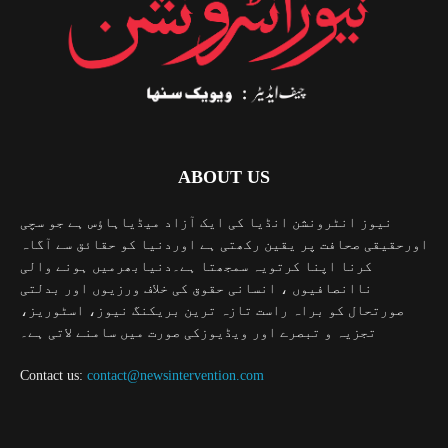
ABOUT US
نیوز انٹرونشن انڈیا کی ایک آزاد میڈیاہاؤس ہے جو سچی
اورحقیقی صحافت پر یقین رکھتی ہے اوردنیا کو حقائق سے آگاہ
کرنا اپنا کرتویہ سمجھتا ہے۔دنیابھرمیں ہونے والی
ناانصافیوں ، انسانی حقوق کی خلاف ورزیوں اور بدلتی
صورتحال کو براہ راست تازہ ترین بریکنگ نیوز، اسٹوریز،
تجزیہ و تبصرے اور ویڈیوزکی صورت میں سامنے لاتی ہے۔
Contact us:
contact@newsintervention.com