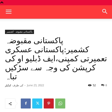
پاکستانی مقبوضہ کشمیر
پاکستانی مقبوضہ
کشمیر:پاکستانی عسکری
تعمیرتی کمپنی،ایف ڈبلیو او کی
کرپشن کی وجہ سے سڑکیں
تباہ
52
June 23, 2022
-
کی طرف
0
ایڈیٹر