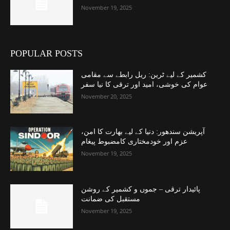
November 19, 2025
POPULAR POSTS
کشمیر کے لیے ٹرین: ریل رابطے سے مقامی
عوام کی خوشی، امید اور ترقی کا نیا سفر
November 20, 2025
آپریشن سندھور: دنیا کے لیے بھارت کا امن،
عزم اور خودمختاری کامضبوط پیغام
November 19, 2025
پائیدار ترقی – جموں و کشمیر کے روشن
مستقبل کی ضمانت
November 19, 2025