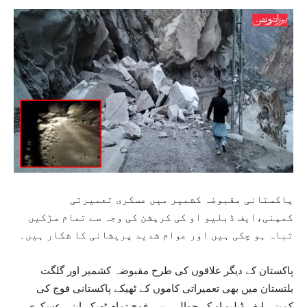
پاکستانی مقبوضہ کشمیر میں عسکری تعمیرتی
کمپنی،ایف ڈبلیو او کی کرپشن کی وجہ سے تمام سڑکیں
تباہ ہو چکی ہیں اور عوام شدید پریشانی کا شکار ہیں۔
پاکستان کے دیگر علاقوں کی طرح مقبوضہ کشمیر اور گلگت
بلتستان میں بھی تعمیراتی کاموں کے ٹھیکے پاکستانی فوج کی
کمپنی ایف ڈبلیو او کے حوالے ہیں۔فوج تمام ٹھیکے اپنی عسکری