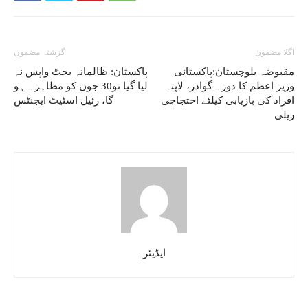
اگلا مضمون
گزشتہ مضمون
مقبوضہ بلوچستان:پاکستانی
پاکستان: ظالمانہ بجٹ واپس نہ
وزیر اعظم کا دورہ گوادر، لاپتہ
لیا گیا تو30 جون کو مظاہرہ ہو
افراد کی بازیابی کیلئے احتجاجی
گا، رئیل اسٹیٹ ایجنٹس
ریلی
ایڈیٹر