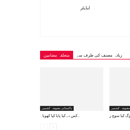
ایڈیٹر
زیادہ مصنف کی طرف سے
متعلقہ مضامین
 مقبوضہ کشمیر
پاکستانی مقبوضہ کشمیر
کس نے کیا پایا کیا کھویا۔...