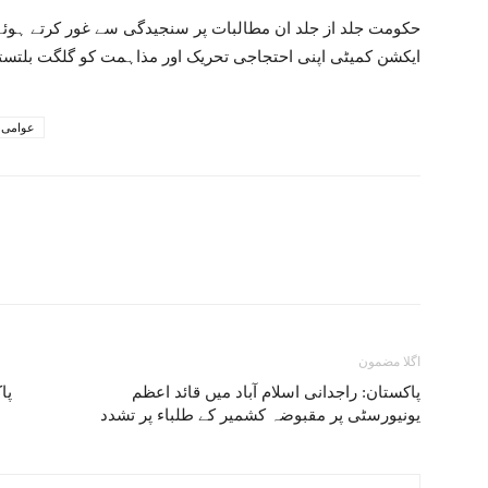
حکومت جلد از جلد ان مطالبات پر سنجیدگی سے غور کرتے ہوئے 
ایکشن کمیٹی اپنی احتجاجی تحریک اور مذاہمت کو گلگت بلتستان
عوامی ا
اگلا مضمون
پاکستان: راجدانی اسلام آباد میں قائد اعظم
پا
یونیورسٹی پر مقبوضہ کشمیر کے طلباء پر تشدد