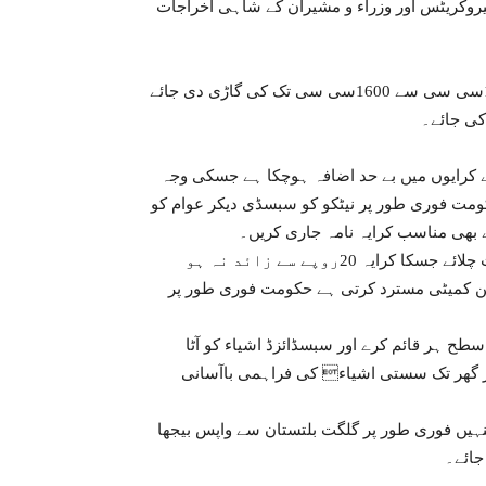
روکریٹس اور وزراء و مشیران کے شاہی اخراجات
۔۔ حکومت تمام سرکاری آفیسران سیکرٹریز اور وزراء کو 1300سی سی سے 1600سی سی تک کی گاڑی دی جائے
کی جائے۔
 کرایوں میں بے حد اضافہ ہوچکا ہے جسکی وجہ
ومت فوری طور پر نیٹکو کو سبسڈی دیکر عوام کو
ے بھی مناسب کرایہ نامہ جاری کریں۔
 20روپے سے زائد نہ ہو
کشن کمیٹی مسترد کرتی ہے حکومت فوری طور پر
طح ہر قائم کرے اور سبسڈائزڈ اشیاء کو آٹا
ر گھر تک سستی اشیاء کی فراہمی باآسانی
ہیں فوری طور پر گلگت بلتستان سے واپس بیجھا
جائے۔