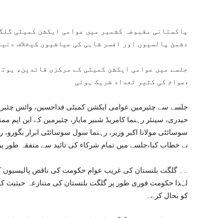
پاکستانی مقبوضہ کشمیر میں عوامی ایکشن کمیٹی گلگت
دشمن پالسیوں اور افسر شاہی کی عیاشیوں کیخلاف دنی
جلسے میں عوامی ایکشن کمیٹی کے مرکزی قائدین، یوتھ
عوام کی کثیر تعداد شریک ہوئی،
جلسے سے چئیرمین عوامی ایکشن کمیٹی فداحسین، وائس چئیرمی
حیدری، سینئر رہنما کامریڈ شبیر مایار، چئیرمین کے این ایم مم
سوسائٹی مولانا اکبر وزیر، رہنما سول سوسائٹی ابرار بگورو،
نے خطاب کیا،جلسے میں تمام شرکاء کی تائید سے متفقہ طور پر
۔۔ گلگت بلتستان کی غریب عوام حکومت کی ناقص پالیسیوں 
لہٰذا حکومت فوری طور پر گلگت بلتستان کی متنازعہ حیثیت ک
کو بحال کرے۔