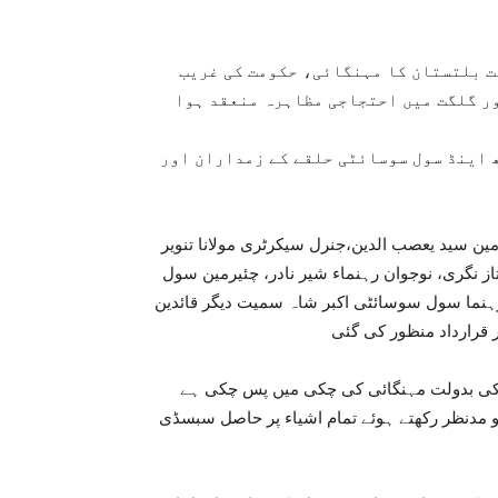
 بلتستان کا مہنگائی، حکومت کی غریب
ور گلگت میں احتجاجی مظاہرہ منعقد ہوا
 اینڈ سول سوسائٹی حلقے کے زمداران اور
ن سید یعصب الدین،جنرل سیکرٹری مولانا تنویر
تاز نگری، نوجوان رہنماء شیر نادر، چئیرمین سول
 رہنما سول سوسائٹی اکبر شاہ سمیت دیگر قائدین
 قرارداد منظور کی گئی
کی بدولت مہنگائی کی چکی میں پس چکی ہے
و مدنظر رکھتے ہوئے تمام اشیاء پر حاصل سبسڈی