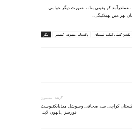
عملدرآمد کو یقینی بنائے بصورت دیگر عوامی
 بھر میں پھیلائیگی۔
یکشن کمیٹی گلگت بلتستان
پاکستانی مقبوضہ کشمیر
ٹیگز
گزشتہ مضمون
کستان:کراچی سے صحافی وسوشل میڈیایکٹیوسٹ
فورسز ہاتھوں لاپتہ