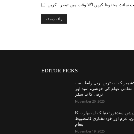
EDITOR PICKS
شمیر کے لیے ٹرین: ریل رابطے سے
مقامی عوام کی خوشی، امید اور
ترقی کا نیا سفر
November 20, 2025
یشن سندھور: دنیا کے لیے بھارت کا
ن، عزم اور خودمختاری کامضبوط
پیغام
November 19, 2025