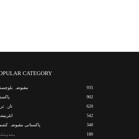
OPULAR CATEGORY
935
مقبوضہ بلوچست
902
پاکست
620
تازہ تر
542
انٹرنیش
340
پاکستانی مقبوضہ کشم
180
ہندوستا