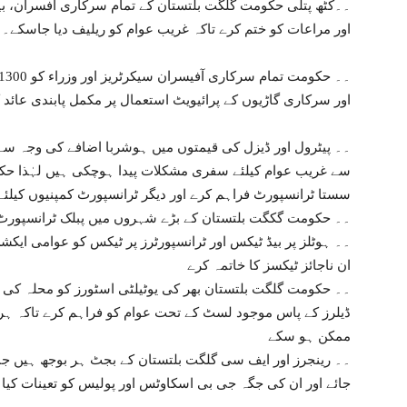
۔۔کٹھ پتلی حکومت گلگت بلتستان کے تمام سرکاری افسران، بی
اور مراعات کو ختم کرے تاکہ غریب عوام کو ریلیف دیا جاسکے۔
اور سرکاری گاڑیوں کے پرائیویٹ استعمال پر مکمل پابندی عائد 
۔۔ پیٹرول اور ڈیزل کی قیمتوں میں ہوشربا اضافے کی وجہ سے
سے غریب عوام کیلئے سفری مشکلات پیدا ہوچکی ہیں لہٰذا حک
سستا ٹرانسپورٹ فراہم کرے اور دیگر ٹرانسپورٹ کمپنیوں کیلئ
۔۔ حکومت گکگت بلتستان کے بڑے شہروں میں پبلک ٹرانسپورٹ چلائے جسکا کرایہ
۔۔ ہوٹلز پر بیڈ ٹیکس اور ٹرانسپورٹرز پر ٹیکس کو عوامی ای
ان ناجائز ٹیکسز کا خاتمہ کرے
۔۔ حکومت گلگت بلتستان بھر کی یوٹیلٹی اسٹورز کو محلہ کی س
ڈیلرز کے پاس موجود لسٹ کے تحت عوام کو فراہم کرے تاکہ ہ
ممکن ہو سکے
۔۔ رینجرز اور ایف سی گلگت بلتستان کے بجٹ ہر بوجھ ہیں جن
جائے اور ان کی جگہ جی بی اسکاوٹس اور پولیس کو تعینات کیا 