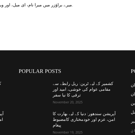
میرے براؤزر میں میرا نام، ای میل، اور ویب سائٹ محفوظ کریں اگلا وقت میں تبصرہ کریں.
POPULAR POSTS
P
کشمیر کے لیے ٹرین: ریل رابطے سے
ک
ان
مقامی عوام کی خوشی، امید اور
ان
ترقی کا نیا سفر
November 20, 2025
ین
نل
آپریشن سندھور: دنیا کے لیے بھارت کا
آپر
امن، عزم اور خودمختاری کامضبوط
ام
یر
پیغام
ن
November 19, 2025