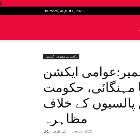
Thursday, August 6, 2026
News
Intervention
پاکستانی مقبوضہ کشمیر
میر:عوامی ایکشن
ا مہنگائی، حکومت
السیوں کے خلاف
مظاہرہ
June 25, 2022
-
کی طرف
ایڈیٹر