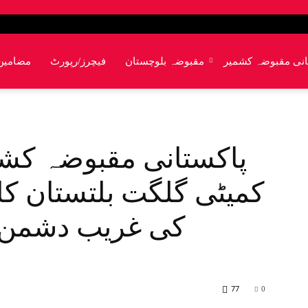
انی مقبوضہ کشمیر
مقبوضہ بلوچستان
فیچرز/رپورٹ
مضامین
پاکستانی مقبوضہ کش
کمیٹی گلگت بلتستان ک
کی غریب دشمن پ
77
0