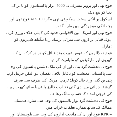
ﻓﻮﺝ ﺗﮭﯽ ﺍﻭﺭ ﭘﺮﻭﯾﺰ ﻣﺸﺮﻑ ﻧﮯ 4000 ﮨﺰﺍﺭ ﭘﺎﮐﺴﺘﺎﻧﯿﻮں ﮐﻮ ﺑﺎﮨﺮ ﮐﮯ
ﺩﻧﯿﺎ ﮐﻮ ﺑﯿﭻ ديئے
ﻓﻮﺝ ﺗﮭﯽ ﺍﻭﺭ APS اﺳﮑﻮﻝ ﭘﺮ انکی سخت سیکورٹی تھی ﻣﮕﺮ 150
ﺑﭽﮯ ﺍﻧﮑﯽ ﻣﻮﺟﻮﺩﮔﯽ ﻣﯿﮟ ﻣﺎﺭﮮ ﮔﺌﮯ۔
ﻓﻮﺝ ﺗﮭﯽ ﺍﻭﺭ ﺍﻣﺮﯾﮑﮧ بین الاقوامی حدود کی کہلی خلاف ورزی کرتے
ہوئے ﻗﺒﺎﺋﻞ ﭘﺮ ﮈﺭﻭﻥ ﺳﮯ میزائل ﺑﺮﺳﺎتا رہا بيگناھ شہريوں کو
مارا۔!
ﻓﻮﺝ ﻧﮯ ﮈﺍﻟﺮﻭں ﮐﮯ ﻋﻮﺽ غیرت مند ﻗﺒﺎﺋﻞ ﮐﻮ ﺩﺭﺑﺪﺭ ﮐﺮﮐﮯ ﺍﻥ ﮐﮯ
ﮔﮭﺮﻭں ﺍﻭﺭ ﻣﺎﺭﮐﯿﭩﻮں ﮐﻮ ملیاﻣﯿﭧ ﮐﺮ ﺩیا
ﻓﻮﺝ نے ﺩھﺸﺖ ﮔﺮﺩ بنائے اور ان کی ملک دشمن ﭘﺎﻟﺴﯿﻮں ﮐﯽ ﻭﺟﮧ
سے ﭘﺎﮐﺴﺘﺎنی ﻣﻌﯿﺸﺖ کو ناقابل تلافی نقصان ہوا لیکن جرنیل ارب
پتی بن گئے اور تاحال ڈونلڈ ٹرمپ امریکہ کی طرف سے صرف
گزشتہ دہائی میں دی گئی 33 ارب ڈالرز یا قریبآ ساٹھ کھرب روپے
کی فوجی امداد کا حساب مانگ رھا ھے۔
ﻓﻮﺝ ﮐﯽ ﺩھﺸﺖ ﮔﺮﺩ نواز ﭘﺎﻟﺴﯿﻮں ﮐﯽ ﻭﺟﮧ ﺳﮯ ﺳﺎﺭﮮ ھﻤﺴﺎﯾﮧ
ﻣﻤﺎﻟﮏ کے ﺴﺎﺗﮫ ھمارے ﺗﻌﻠﻘﺎﺕ ﺧﺮﺍﺏ ھیں
ﻓﻮﺝ ﺍﻭﺭ ﺍﻥ ﮐﮯ ﻣﺎﺗﺤﺖ ﺍﺩﺍﺭﻭں ﮐﯽ ﻭﺟﮧ ﺳﮯ ﺑﻠﻮﭼﺴﺘﺎﻥ ﺍﻭﺭ KPK –