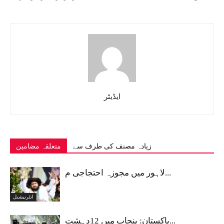
ایڈیٹر
زیادہ مصنف کی طرف سے
متعلقہ مضامین
لاہور میں مجوزہ احتجاجی م...
انٹرنیشنل
پاکستان: پنجاب میں 12دہشت...