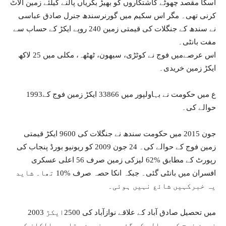
اسکا مقصد چھوٹے کاشتکاروں کو بھیڑ بکریاں پالنے کیلئے زمین الاٹ
کرنی تھی۔ مگر اس سکیم میں گورنرسندھ جنرل صادق عباسی
نے سندھ کے جنگلات کی قیمتی زمین 240 روپے ایکڑ کے حساب سے
مفت بانٹی۔
اس عرصےمیں فوج نے کوٹڑی، سیھون، ٹھٹھہ، مکلی میں 25 لاکھ
ایکڑ زمین خریدی۔
1993ع میں حکومت نے بہاولپور میں 33866 ایکڑ زمین فوج کے
حوالے کی۔
جون 2015 میں حکومت سندھ نے جنگلات کی 9600 ایکڑ قیمتی
زمین فوج کے حوالے کی۔ 24 جون 2009 کو ریونیو بورڈ پنجاب کی
رپورٹ کے مطابق %62 لیزکی زمین صرف 56 اعلی عسکری
افسران میں بانٹی گئی۔ جبکہ انکا حصہ صرف %10 تھا۔ شاید
یہ خبرکہیں شائع نہیں ہوئی۔
2003 میں تحصیل صادق آباد کے علاقے نوازآباد کی 2500ایکڑ
زمین فوج کے حوالے کی گئی۔ یہ زمین مقامی مالکان کی