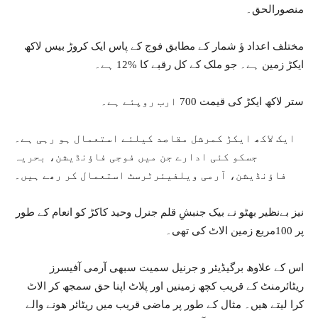
منصورالحق۔
مختلف اعداد ؤ شمار کے مطابق فوج کے پاس ایک کروڑ بیس لاکھ
ایکڑ زمین ہے۔ جو ملک کے کل رقبے کا %12 ہے۔
ستر لاکھ ایکڑ کی قیمت 700 ارب روپئے ہے۔
ایک لاکھ ایکڑ کمرشل مقاصد کیلئے استعمال ہو رہی ہے۔
جسکو کئی ادارے جن میں فوجی فاؤنڈیشن، بحریہ
فاؤنڈیشن، آرمی ویلفیئرٹرسٹ استعمال کر رھے ہیں۔
نیز بےنظیر بھٹو نے بیک جنبشِ قلم جنرل وحید کاکڑ کو انعام کے طور
پر 100مربع زمین الاٹ کی تھی۔
اس کے علاوھ برگیڈیئر و جرنیل سمیت سبھی آرمی آفیسرز
ریٹائرمنٹ کے قریب کچھ زمینیں اور پلاٹ اپنا حق سمجھ کر الاٹ
کرا لیتے ھیں۔ مثال کے طور پر ماضی قریب میں ریٹائر ھونے والے