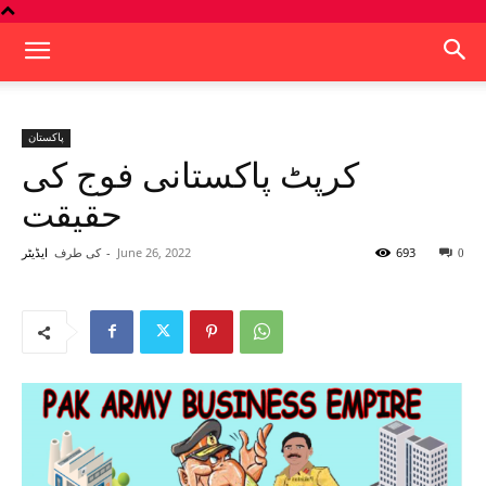
پاکستان
کرپٹ پاکستانی فوج کی
حقیقت
693
June 26, 2022
-
کی طرف
0
ایڈیٹر