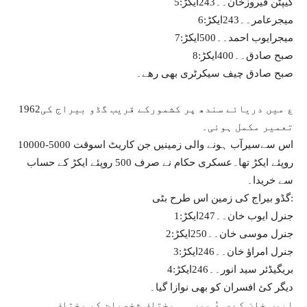
5:کیپٹن فیروزخان۔۔243ایکڑ
6:میجرعامر۔۔243ایکڑ
7:میجرایوب احمد۔۔500ایکڑ
8:صبح صادق۔۔400ایکڑ
صبح صادق چیف سیکرٹری بھی رھے۔
1962ع میں دریائے سندھ پر کشمورکے قریب گڈو بیراج کی
تعمیر مکمل ہوئی۔
اس سےسیرآب ہونے والی زمینیں جن کاریٹ اسوقت 5000-10000
روپئے ایکڑ تھا۔عسکری حکام نے صرف 500 روپئے ایکڑ کے حساب
سے خریدا۔
گڈو بیراج کی زمین اس طرح بٹی:
1:جنرل ایوب خان۔۔247ایکڑ
2:جنرل موسی خان۔۔250ایکڑ
3:جنرل امراؤ خان۔۔246ایکڑ
4:بریگیڈئر سید انور۔۔246ایکڑ
دیگر کئ افسران کو بھی نوازا گیا۔
ایوب خان کےعہدُ میں ہی مختلف شخصیات کو مختلف