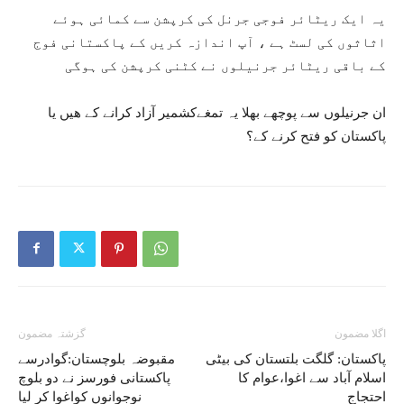
یہ ایک ریٹائر فوجی جرنل کی کرپشن سے کمائی ہوئے
اثاثوں کی لسٹ ہے ، آپ اندازہ کریں کے پاکستانی فوج
کے باقی ریٹائر جرنیلوں نے کٹنی کرپشن کی ہوگی
ان جرنیلوں سے پوچھے بھلا یہ تمغےکشمیر آزاد کرانے کے ھیں یا
پاکستان کو فتح کرنے کے؟
اگلا مضمون
گزشتہ مضمون
پاکستان: گلگت بلتستان کی بیٹی
مقبوضہ بلوچستان:گوادرسے
اسلام آباد سے اغوا،عوام کا
پاکستانی فورسز نے دو بلوچ
احتجاج
نوجوانوں کواغوا کر لیا