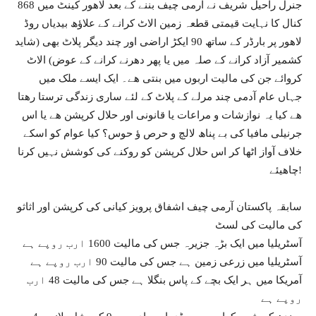
جنرل راحیل شریف نے آرمی چیف بننے کے بعد لاھور کینٹ میں 868
کنال کا نہایت قیمتی قطعہ زمین الاٹ کرانے کے علاؤھ بیدیاں روڈ
لاھور پر بارڈر کے ساتھ 90 ایکڑ اراضی اور چند دیگر پلاٹ بھی (شاید
کشمیر آزاد کرانے کے صلہ میں یا پھر دھرنے کرانے کے عوض) الاٹ
کروائے جن کی مالیت اربوں میں بنتی ھے۔ ایک ایسے ملک میں
جہاں عام آدمی چند مرلے کے پلاٹ کے لئے ساری زندگی ترستا رھتا
ھے کیا یہ نوازشات و مراعات یا قانونی اور حلال کرپشن ھے یا اس
جرنیلی مافیا کی بے پناھ لالچ و حرص ؤ حوس؟ کیا عوام کو اسکے
خلاف آواز اٹھا کر اس حلال کرپشن کو روکنے کی کوشش نہیں کرنا
چاھیئے!
سابقہ پاکستان آرمی چیف اشفاق پرویز کیانی کی کرپشن اور اثاثو
کی مالیت کی لسٹ
آسٹریلیا میں ایک بڑہ جزیرہ جس کی مالیت 1600 ارب روپے ہے
آسٹریلیا میں زرعی زمین ہے جس کی مالیت 90 ارب روپے ہے
آمریکا میں ہر ایک بچے کے پاس بنگلا ہے جس کی مالیت 48 ارب
روپے ہے