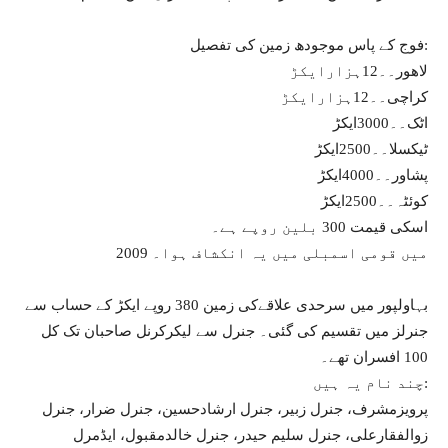
فوج کے پاس موجودھ زمین کی تفصیل:
لاھور۔۔12ہزارایکڑ
کراچی۔۔12ہزارایکڑ
اٹک۔۔3000ایکڑ
ٹیکسلا۔۔2500ایکڑ
پشاور۔۔4000ایکڑ
کوئٹہ۔۔2500ایکڑ
اسکی قیمت 300 بلین روپے ہے۔
2009 میں قومی اسمبلی میں یہ انکشاف ہوا۔
بہاولپور میں سرحدی علاقےکی زمین 380 روپے ایکڑ کے حساب سے
جنرلز میں تقسیم کی گئی۔ جنرل سے لیکرکرنل صاحبان تک کل
100 افسران تھے۔
چند نام یہ ہیں:
پرویزمشرف، جنرل زبیر، جنرل ارشادحسین، جنرل ضرار، جنرل
زوالفقارعلی، جنرل سلیم حیدر، جنرل خالدمقبول، ایڈمرل