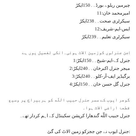
چیرمین ریلوے بورڈ۔۔150ایکڑ
11:امیرمحمد خان
سیکرٹری صحت۔۔238ایکڑ
12:ایس-ایم-شریف
سیکرٹری تعلیم۔۔239ایکڑ
جن جنرلوں کوزمین الاٹ ہوئی۔انکی تفصیل یوں ہے:
1:جنرل کے-ایم-شیخ۔۔150ایکڑ
2:میجر جنرل اکبرخان۔۔240ایکڑ
3:برگیڈیر ایف-آر-کلو۔۔240ایکڑ
4:جنرل گل حسن خان۔۔150ایکڑ
گوھر ایوب کے سسر جنرل حبیب اللّه کو ہربیراج پر وسیع
قطعۂ اراضی الاٹ ہوا۔
جنرل حبیب اللّه گندھارا کرپشن سکینڈل کے اہم کردار تھے۔
جنرل ایوب نے جن ججزکو زمین الاٹ کی گئ: