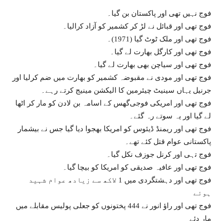
فوج ﻧﮩﯿﮟ ﺗﮭﯽ ﺍﻭﺭ ﭘﺎﮐﺴﺘﺎﻥ ﺑﻦ ﮔﯿﺎ۔
ﻓﻮﺝ ﺗﮭﯽ ﺍﻭﺭ ﻗﺒﺎﺋﻞ نے ﻟﮍ ﮐﺮ کشمیر ﮐﻮ آزاد ﮐرالیا۔
ﻓﻮﺝ ﺗﮭﯽ ﺍﻭﺭ ﻣﻠﮏ ﭨﻮﭦ ﮔﯿﺎ ‏(1971)۔
ﻓﻮﺝ ﺗﮭﯽ ﺍﻭﺭ ﮐﺎﺭﮔﻞ ﺑﮭﺎﺭﺕ ﻟﮯ ﮔﯿﺎ۔
ﻓﻮﺝ ﺗﮭﯽ ﺍﻭﺭ ﺳﯿﺎﭼﻦ ﺑﮭﯽ ﺑﮭﺎﺭﺕ ﻟﮯ ﮔﯿﺎ۔
فوج تھی اور مودی نے مقبوضہ کشمیر کو بھارت میں ضم کرلیا اور
جرنیل یہاں سینيٹ چیئرمین کا الیکشن مینيج کرتے رہے۔
ﻓﻮﺝ ﺗﮭﯽ ﺍﻭﺭ ﺍﻣﺮیکی فوجیﮔﮭﺲ ﮐﮯ ﺍﺳﺎﻣﮧ ﺑﻦ ﻻﺩﻥ ﮐﻮ مار ﮐﺮ اٹھا
لے گیا اور یہ سوتے رہ گئے۔
ﻓﻮﺝ ﺗﮭﯽ ﺍﻭﺭ ﺭیمنڈ ﮈيئوﺱ کو ﺍﻣﺮﯾﮑﺎ بھجوا دیا ﮔﯿﺎ ﺟﺲ ﻧﮯ بيشمار
ﭘﺎﮐﺴﺘﺎﻧﯽ ﻋﻮﺍﻡ ﻗﺘﻞ ﮐﺌﮯ ﺗﮭﮯ۔
ﻓﻮﺝ ﺗہى ﺍﻭﺭ ﮐﺮﻧﻞ ﺟﻮﺯﻑ ﻧﮑﻞ ﮔﯿﺎ۔
ﻓﻮﺝ تهى ﺍﻭﺭ ﻋﺎﻓﯿﮧ ﺻﺪﯾﻘﯽ ﮐﻮ ﺍﻣﺮﯾﮑﺎ کو ﺑﯿﭽﺎ ﮔﯿﺎ۔
ﻓﻮﺝ ﺗﮭﯽ ﺍﻭﺭ ﺩﮨﺸﺘﮕﺮﺩﯼ ﻣﯿﮟ 1 ﻻﮐﮫ ﺳﮯ ﺯﯾﺎﺩھ ﻋﻮﺍﻡ ﺷﮩﯿﺪ
ﮨﻮﺋﮯ
ﻓﻮﺝ ﺗﮭﯽ ﺍﻭﺭ ﺭﺍؤ ﺍﻧﻮﺭ ﻧﮯ 444 ﭘﺨﺘﻮﻧﻮں ﮐﻮ ﺟﻌﻠﯽ ﭘﻮﻟﯿﺲ ﻣﻘﺎﺑﻠﮯ ﻣﯿﮟ
ﻣﺎﺭ ﺩﺋﮯ