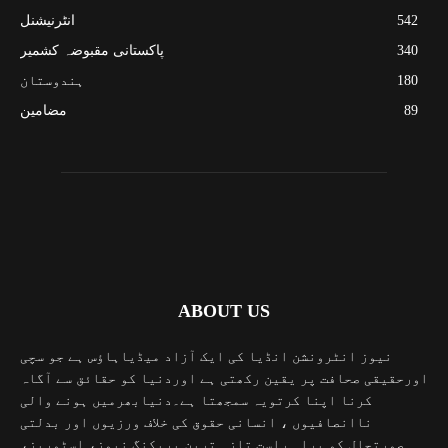
542
انٹرنیشنل
340
پاکستانی مقبوضہ کشمیر
180
ہندوستان
89
مضامین
ABOUT US
نیوز انٹرونشن انڈیا کی ایک آزاد میڈیاہاؤس ہے جو سچی
اورحقیقی صحافت پر یقین رکھتی ہے اوردنیا کو حقائق سے آگاہ
کرنا اپنا کرتویہ سمجھتا ہے۔دنیابھرمیں ہونے والی
ناانصافیوں ، انسانی حقوق کی خلاف ورزیوں اور بدلتی
صورتحال کو براہ راست تازہ ترین بریکنگ نیوز، اسٹوریز،