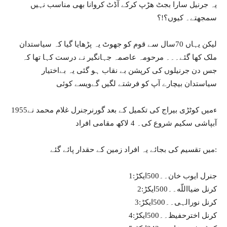
یہ جرنیل سارا بجٹ ھڑپ کرکے آڈٹ کروانا بھی مناسب نہیں
سمجھتے۔ کیوں؟!؟
لیکن یہاں 70سال سے قوم کو جھوٹ یہ پڑھایا گیا کہ سیاستدان
ملک کھا گئے۔۔۔ مرحومہ عاصمہ جہانگیر نے درست کہا تھا کہ
جس دن جرنیلوں کی کرپشن بے نقاب ہو گئی یہ بےاختیار
سیاستدان بیچارے آپ کو فرشتے لگیں گےویسے کوئی
1955ءمیں کوٹڑی بیراج کی تکمیل کے بعد گورنرجنرل غلام محمد نے
آبپاشی سکیم شروع کی۔ 4 لاکھ مقامی افراد
میں تقسیم کی بجائے یہ افراد زمین کے حقدار پائے گئے:
1:جنرل ایوب خان۔۔500ایکڑ
2:کرنل ضیااللّه۔۔500ایکڑ
3:کرنل نورالہی۔۔500ایکڑ
4:کرنل اخترحفیظ۔۔500ایکڑ