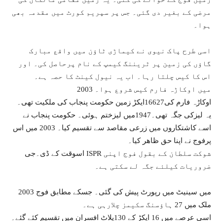
مرضی کے بغیر دی گئی۔ جس پر سپریم کورٹ میں مقدمہ بھی
ہوا۔
اسی طرح پاک نیوی نے کیماڑی ٹاؤن میں واقع مبارک
گاؤں کی زمین پر ٹریننگ کیمپ کے نام پرحاصل کی۔ اور
اس کا کیس چلتا رہا۔ اب یہ نیول کینٹ کا حصہ ہے۔
2003 میں اوکاڑہ فارم کیس شروع ہوا۔
اوکاڑہ فارم کی16627ایکڑ زمین حکومت پنجاب کی ملکیت تھی۔
یہ لیزکی جگہ تھی۔1947میں لیزختم ہوئی۔ حکومت پنجاب نے
اسے کاشتکاروں میں زرعی مقاصد سے تقسیم کیا۔ 2003 میں اس
پرفوج نے اپنا حق ظاھر کیا۔
اسوقت کے ڈی۔جی ISPR شوکت سلطان کے بقول فوج اپنی
ضروریات کیلئے جگہ لے سکتی ہے۔
2003 میں سینیٹ میں رپورٹ پیش کی گئی۔ جسکے مطابق فوج
ملک ميں 27 ہاؤسنگ سکیمز چلارہی ہے۔
اسی عرصے میں 16 ایکڑ کے 130پلاٹ افسران میں تقسیم کئے گئے۔