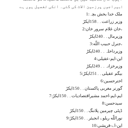
بیراجوں پرزمین الاٹ کی گئی۔ انکی تفصیل یوں ہے:
1:ملک خدا بخش بچہ
وزیر زراعت۔۔158ایکڑ
2:خان غلام سرور خان،
وزیرمال۔۔240ایکڑ
3:جنرل حبیب اللّه،
وزیرداخلہ۔۔240ایکڑ
4:این-ایم-عقیلی
وزیرخزانہ۔۔249ایکڑ
5:بیگم عقیلی۔۔251ایکڑ
6:اخترحسین
گورنر مغربی پاکستان۔۔150ایکڑ
7:ایم-ایم-احمد مشیراقتصادیات۔۔150ایکڑ
8:سیدحسن
ڈپٹی چیرمین پلاننگ۔۔150ایکڑ
9:نوراللّه ریلوے انجیئر۔۔150ایکڑ
10:این-اے-قریشی