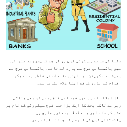
دنیا کی شاید ہی کوئی فوج ہو گی جو کرپشن،بد عنوانی
میں پاکستانی فوج سے بازی لے جائے، پاکستانی فوج نے
ہمیشہ سے کرپشن اور اپنی مفادات کی خاطر بسے دیگر
اقوام کو بزور طاقت اپنا غلام بنایا ہے۔
باز اوقات تو یہ فوج خود ڈمی تنظیموں کو بھی بناتی
رہی ہے تاکہ بجٹ کا ایک بڑا حصہ فوج سیکورٹی کے نام پر
غضب کر سکے اور یہ سلسلہ بدستور جاری ہی۔
پاکستانی فوج کی کرپشن کا جائزہ لیتے ہیں۔