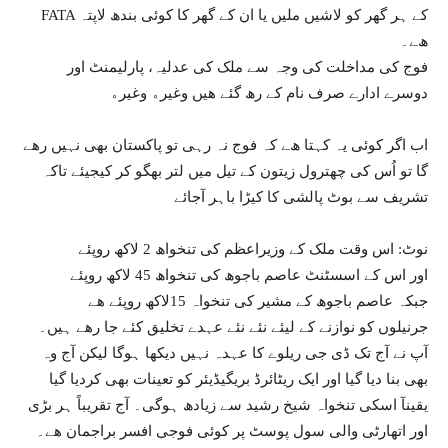
FATA ﮐﮯ ﮨﺮ ﮔﮭﺮ ﮐﻮ ﻻشیں ملیں ﯾﺎ ﺍﻥ ﮐﮯ ﮔﮭﺮ ﮐﺎ ﮐﻮﺋﯽ ﺑﻨﺪھ ﻻﭘﺘﮧ
ھﮯ۔
ﻓﻮﺝ ﮐﯽ ﻣﺪﺍﺧﻠﺖ ﮐﯽ ﻭﺟﮧ ﺳﮯ ﻣﻠﮏ کى ﻋﺪﻟﯿﮧ، ﭘﺎﺭﻟﯿﻤﻨﭧ ﺍﻭﺭ
ﺩﻭﺳﺮﮮ ﺍﺩﺍﺭﮮ ﺻﺮﻑ ﻧﺎﻡ ﮐﮯ ﺭھ ﮔﺌﮯ ھیں ﻭﻏﯿﺮﮦ ﻭﻏﯿﺮﮦ
ﺍﺏ ﺍﮔﺮ ﮐﻮﺋﯽ ﯾﮧ ﮐﮩﺘﺎ ھﮯ ﮐﮧ ﻓﻮﺝ نہ ﺭﮨﯽ ﺗﻮ ﭘﺎﮐﺴﺘﺎﻥ ﺑﮭﯽ ﻧﮩﯿﮟ ﺭھے
ﮔﺎ ﺗﻮ ﺍُﺱ ﮐﯽ ﭼﮭﺘﺮﻭﻝ ﺯﯾﺘﻮﻥ ﮐﮯ ﺗﯿﻞ ﻣﯿﮟ ﻟﺘﺮ ﺑﮭﮕﻮ ﮐﺮ ﮐﯿﺠﯿﺌﮯ ﺗﺎﮐﮧ
ﺗﺸﺮﯾﻒ ﺳﮯ ﺑﻮﭦ ﭘﺎﻟﺸﯽ ﮐﺎ ﮐﯿﮍﺍ ﺑﺎﮨﺮ آجائے
نوٹ: اس وقت ملک کے وزیراعظم کی تنخواھ 2 لاکھ روپئے
اور اس کے اسسٹنٹ عاصم باجوھ کی تنخواھ 45 لاکھ روپئے
جبکہ عاصم باجوھ کے مشیر کی تنخواہ 15لاکھ روپئے ھے
جرنیلوں کو نوازنے کے لیئے نئے نئے عہدے تخلیق کئے جا رھے ہیں۔
آپ نے آج تک ڈی جی ریلوے کا عہدہ نہیں دیکھا ہوگا لیکن آج وہ
بھی بنا دیا گیا اور ایک ریٹائرڈ بریگیڈیئر کو تعینات بھی کردیا گیا
یقینآ اسکی تنخواہ شیخ رشید سے زیادھ ہوگی۔ آج تقریباً ہر بڑی
اور اتھارٹی والی سول پوسٹ پر کوئی فوجی افسر براجمان ھے۔