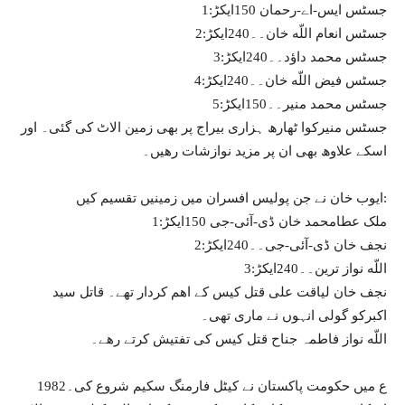
1:جسٹس ایس-اے-رحمان 150ایکڑ
2:جسٹس انعام اللّه خان۔۔240ایکڑ
3:جسٹس محمد داؤد۔۔240ایکڑ
4:جسٹس فیض اللّه خان۔۔240ایکڑ
5:جسٹس محمد منیر۔۔150ایکڑ
جسٹس منیرکوا ٹھارھ ہزاری بیراج پر بھی زمین الاٹ کی گئی۔ اور
اسکے علاوھ بهى ان پر مزيد نوازشات رھیں۔
ایوب خان نے جن پولیس افسران میں زمینیں تقسیم کیں:
1:ملک عطامحمد خان ڈی-آئی-جی 150ایکڑ
2:نجف خان ڈی-آئی-جی۔۔240ایکڑ
3:اللّه نواز ترین۔۔240ایکڑ
نجف خان لیاقت علی قتل کیس کے اهم کردار تھے۔ قاتل سید
اکبرکو گولی انہوں نے ماری تھی۔
اللّه نواز فاطمہ جناح قتل کیس کی تفتیش کرتے رھے۔
1982ع میں حکومت پاکستان نے کیٹل فارمنگ سکیم شروع کی۔