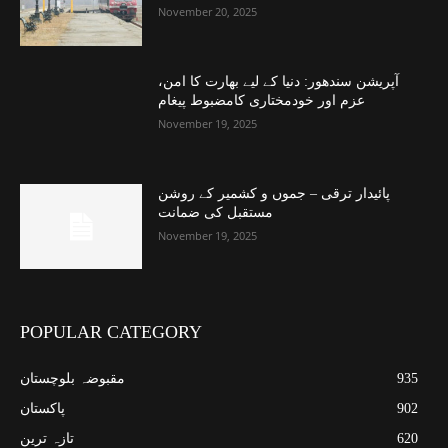
November 20, 2025
آپریشن سندھور: دنیا کے لیے بھارت کا امن،
عزم اور خودمختاری کامضبوط پیغام
November 19, 2025
پائیدار ترقی – جموں و کشمیر کے روشن
مستقبل کی ضمانت
November 19, 2025
POPULAR CATEGORY
935
مقبوضہ بلوچستان
902
پاکستان
620
تازہ ترین