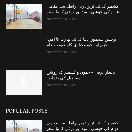
کشمیر کے لیے ٹرین: ریل رابطے سے مقامی
عوام کی خوشی، امید اور ترقی کا نیا سفر
November 20, 2025
آپریشن سندھور: دنیا کے لیے بھارت کا امن،
عزم اور خودمختاری کامضبوط پیغام
November 19, 2025
پائیدار ترقی – جموں و کشمیر کے روشن
مستقبل کی ضمانت
November 19, 2025
POPULAR POSTS
کشمیر کے لیے ٹرین: ریل رابطے سے مقامی
عوام کی خوشی، امید اور ترقی کا نیا سفر