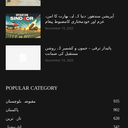
آپریشن سندھور: دنیا کے لیے بھارت کا امن،
عزم اور خودمختاری کامضبوط پیغام
November 19, 2025
پائیدار ترقی – جموں و کشمیر کے روشن
مستقبل کی ضمانت
November 19, 2025
POPULAR CATEGORY
935
مقبوضہ بلوچستان
902
پاکستان
620
تازہ ترین
542
انٹرنیشنل