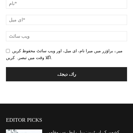
میرے براؤزر میں میرا نام، ای میل، اور ویب سائٹ محفوظ کریں
اگلا وقت میں تبصرہ کریں.
EDITOR PICKS
کشمیر کے لیے ٹرین: ریل رابطے سے مقامی