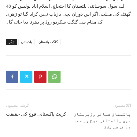
لیے سول سوسائٹی بلتستان کا احتجاج، اسلام آباد پولیس کو 48
گھنٹے کی مہلت، اگر اس دوران بچی بازیاب نہیں کرایا گیا تو ڑھری
کے مقام سے گلگت سکردو روڈ پر دھرنا دیا جائے گا۔
گلگت بلتستان
پاکستان
ٹیگز
اگلا مضمون
گزشتہ مضمون
پاکستان:شمالی وزیرستان
کرپٹ پاکستانی فوج کی حقیقت
میں پاکستانی فوج پر حملہ
دو فوجی ہلاک