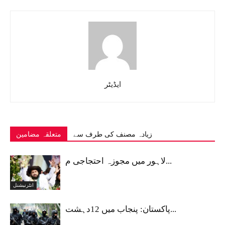
ایڈیٹر
زیادہ مصنف کی طرف سے
متعلقہ مضامین
لاہور میں مجوزہ احتجاجی م...
انٹرنیشنل
پاکستان: پنجاب میں 12دہشت...