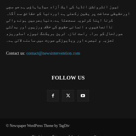
نیوز انٹرونشن انڈیا کی ایک آزاد میڈیاہاؤس ہے جو سچی
اورحقیقی صحافت پر یقین رکھتی ہے اوردنیا کو حقائق سے آگاہ
کرنا اپنا کرتویہ سمجھتا ہے۔دنیابھرمیں ہونے والی
ناانصافیوں ، انسانی حقوق کی خلاف ورزیوں اور بدلتی
صورتحال کو براہ راست تازہ ترین بریکنگ نیوز، اسٹوریز،
تجزیہ و تبصرے اور ویڈیوزکی صورت میں سامنے لاتی ہے۔
Contact us:
contact@newsintervention.com
FOLLOW US
© Newspaper WordPress Theme by TagDiv