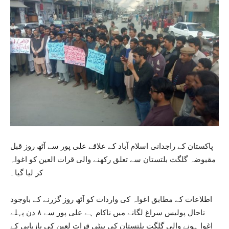
پاکستان کے راجدانی اسلام آباد کے علاقے علی پور سے آٹھ روز قبل
مقبوضہ گلگت بلتستان سے تعلق رکھنے والی قرات العین کو اغواہ
کر لیا گیا۔
اطلاعات کے مطابق اغواہ کی واردات کو آٹھ روز گزرنے کے باوجود
تاحال پولیس سراغ لگانے میں ناکام ہے علی پور سے ۸ دن پہلے
اغوا ہونے والی گلگت بلتستان کی بیٹی قرات لعین کی بازیابی کے