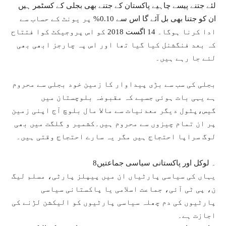
لئے جتنے پیسے چاہیے پاکستان کے جتنے بھی بجلی کے کسٹمر ہیں
ان کو جتنا بھی بل آئے گا اس سے 0.10% پر یونٹ کے حساب سے
ادا کرنا ہوگا۔ 14 اگست 2018 کو اس پروجیکٹ کوا فتتاح
کہ بعد فنگشنل کیا گیا تھا اور اس پہ چارجز ابھی بھی
لئے جا رہے ہیں۔
بجلی کی سب سے بڑی پیداوار کا زمین خود بجلی سے محروم
ہے یہی بات ہوئی جسیے کہ مقبوضہ بلوچستان میں
گیس،پٹول دیگر معدنیات سے مالا مال بلوچ آج اپنی زمین
پر ان تمام چیزوں سے محروم ہیں۔کشمیر و گلگت میں بھی
لوگ سراپا احتجاج ہیں مگر یہ سارے احتجاج وقتی ہیں۔
8۔ لوکل اور پاکستانی سیاسی جماعتیں
یہاں کی سیاسی پارٹیاں ان میں پیپلز پارٹی، مسلم لیگ
ن، پی ٹی آئی، جماعت اسلامی یا پاکستانی سیاسی
پارٹیوں کی دم چھلہ سیاسی پارٹیوں کو الیکشن لڑنے کی
اجازت ہے۔