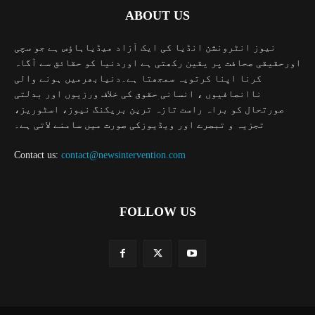
ABOUT US
نیوز انٹرونشن انڈیا کی ایک آزاد میڈیاہاؤس ہے جو سچی
اورحقیقی صحافت پر یقین رکھتی ہے اوردنیا کو حقائق سے آگاہ
کرنا اپنا کرتویہ سمجھتا ہے۔دنیابھرمیں ہونے والی
ناانصافیوں ، انسانی حقوق کی خلاف ورزیوں اور بدلتی
صورتحال کو براہ راست تازہ ترین بریکنگ نیوز، اسٹوریز،
تجزیہ و تبصرے اور ویڈیوزکی صورت میں سامنے لاتی ہے۔
Contact us:
contact@newsintervention.com
FOLLOW US