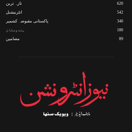
620
تازہ ترین
542
انٹرنیشنل
340
پاکستانی مقبوضہ کشمیر
180
ہندوستان
89
مضامین