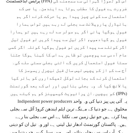
پرایس ایڈجسٹمنٹ (FPA) اس کو تھوڑا گہرائی سے سمجھنے کی
ضرورت ہے فیول کا مطلب ہوتا ہے ایندھن۔ یا جس کے
استعمال سے کوئی چیز پیدا ہو یا حرکت کرئے اگر ہم
ہائیڈرل پاروپلانٹ سے بجلی لے رہے ہیں تواس ہمارا
فیول ہوگیا پانی اگر ہم سولر سے لے رہے ہیں تو ہمارا
فیول ہو گیادھوپ، اگر تیل سے پیدا کریں تو فیول تیل
اگر کوئلے سے پیدا کریں تو فیول ہوگیا کوئلہ اگر کسی
عام آدمی سے پوچھیں تو ظاہر ہے اس کا کہنا ہوگا جتنا
سستا فیول استعمال کریں گے اتنی بجلی سستی ملے گی۔
آج سے کم از کم پچیس تیس سال قبل نیچرل ریسوسز کا
استعمال کرنے کے بجائے لوکل ٹھیکداروں کو ہائر کیا
یا لانچ کیا کہ وہ بجلی بنائیں اور اس کے بعد گورنمنٹ
کو بیچیں۔ان پرائیویٹ کیمپینز کو ہم کہتے ہیں (IPPs)
Indipendent power producers یہ آئی پی پیز دنیا کی وہ واحد
مخلوق ہے جو دنیا کے مہنگے ترین ایٹم ایندھن کروڈ آئل سے بجلی
پیدا کرتے ہیں جو تیل زمین سے نکلتا ہے اس سے بجلی بنا رہے
ہیں۔ پاکستان گورنمنٹ ادھار تیل لیتی ہے اور وہ تیل ان کو دیتی
ہے کہ آپ اس سے بجلی بنائیں اور ہمیں سیل کریں جب دنیا میں