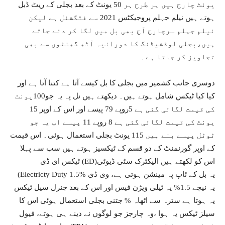
یونٹ چارج ہیں ہر طرح ہر 50 یونٹ کے بعد بجلی کے ریٹ ڈبل
ہوتے ہیں نیلم جہلم پروجیکٹس 2021 سے فتگشنل ہے لیکن
نیلم جہلم سرچارج آج بھی بل میں لگا کر دئے جاتے
ہیں،بجلی لوڈشیڈنگ کا دورانیہ آٹھ گھنٹوں سے بھی
تجاویز کر جاتا ہے۔
دوسری جانب کشمیر میں بجلی کا بل کیسے آتا ہے کتنا آتا ہے اور
کیا کیا ٹیکس شامل ہوتے ہیں۔ دیکھتے ہیں نل پہ یہ جو100یونٹ
کی قیمت لگائی گئی ہے 5روپے 79 پیسے اور اس کے اوپر 15
یونٹ کی قیمت لگائی گئی ہے 8 روپے 11 پیسے اب یہ جو
ٹوٹل پیسے بنے ہیں 115 یونٹ بجلی استعمال ہوئی۔ اس قیمت
کے اوپر گورنمنٹ کے دو قسم کے ٹیکسیز ہوتے ہیں سب سے پہلا
ٹیکس ای ڈی (ED)اس کو لکھتے ہیں الیکٹرک سٹی ڈیوٹی
(Electricty Duty 1.5% یہ بل کے ٹاپ پہ مینشن ہوتی ہے، وی ڈی
یہ نیچے 1.5% یہ ٹیلی ویژن فیس اور اس کے بعد جنرل سیل ٹیکس
یہ ہوتا ہے سترہ سے اٹھاہ % جتنی بجلی استعمال ہوئی اس کا
سیلز ٹیکس یہ ہوا ،وہ چارجز جو لوگوں نے دینے ہی ہوتے، فیول