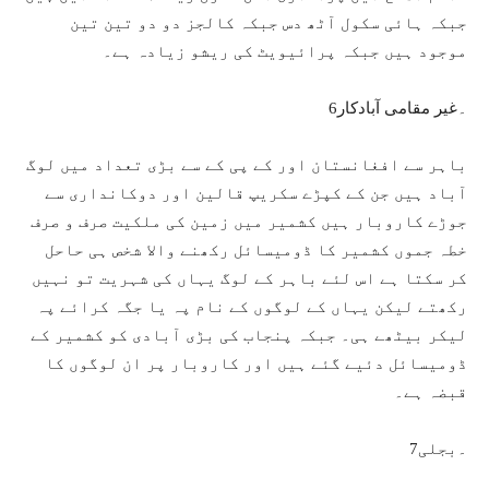
جبکہ ہائی سکول آٹھ دس جبکہ کالجز دو دو تین تین
موجود ہیں جبکہ پرائیویٹ کی ریشو زیادہ ہے۔
6۔غیر مقامی آبادکار
باہر سے افغانستان اور کے پی کے سے بڑی تعداد میں لوگ
آباد ہیں جن کے کپڑے سکریپ قالین اور دوکانداری سے
جوڑے کاروبار ہیں کشمیر میں زمین کی ملکیت صرف و صرف
خطہ جموں کشمیر کا ڈومیسائل رکھنے والا شخص ہی حاحل
کر سکتا ہے اس لئے باہر کے لوگ یہاں کی شہریت تو نہیں
رکھتے لیکن یہاں کے لوگوں کے نام پہ یا جگہ کرائے پہ
لیکر بیٹھے ہی۔ جبکہ پنجاب کی بڑی آبادی کو کشمیر کے
ڈومیسائل دئیے گئے ہیں اور کاروبار پر ان لوگوں کا
قبضہ ہے۔
7۔بجلی