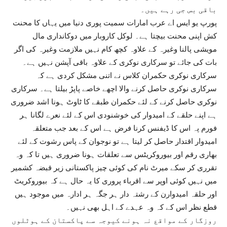
باقی بس جی رہے ہیں۔
پورپ یو ایس اے عرب امارات سمیت پوری دنیا میں یہاں کا محنت
کش اپنی محنت بیچتا ہے۔ لوکل کاروبار میں دوکانداری مال
مویشی پالنا وغیرہ کے علاوہ کچھ کام نہیں ملازمت وغیرہ کی اگر
بات کی جائے تو سرکاری نوکری کے علاوہ باقی آپشن نہیں ہے۔
سرکاری نوکری حکمران کلاس نے اتنی مشکل کردی ہے کہ
سرکاری نوکری حاصل کرنے والا اچھے خاصے پاپڑ بیلتا ہے۔ سرکاری
نوکری حاصل کرنے کے لئے حکمران طبقے کا ٹاوٹ ہونا اشد ضروری
ہے اپنے حلقے کے امیدوار کی خوشنودی اس کے لئے نعرے لگانا ہر
فورم پہ اس کا ڈیفنس کرنا فرض ہے اس کے بعد جب متعلقہ
امیدوار اقتدار حاصل کر لیتا ہے تو نوجوان کے پاس رشوت کے لئے
بھاری رقم اور بیوروکریٹس سے تعلقات ہونا ضروری ہیں تا کہ وہ
تقرری کر سکے میرٹ نام کی کوئی چیز پاکستانی زیر قبضہ کشمیر
میں نہیں کوئی اوپر سے اقرباء پروری کا یہ حال ہے کہ بیوروکریٹ
اور حلقہ امیدوارن کے رشتہ دار ہر جگہ ہر ادارہ میں موجود ہیں
قطع نظر اس کے کہ وہ عہدے کے اہل بھی نہیں۔
روزگار کے مواقع نہ ہونے کیوجہ سے پاکستان کے ہوٹلوں