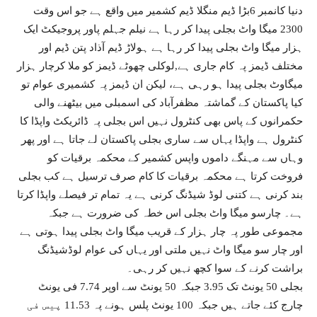
دنیا کانمبر 6بڑا ڈیم منگلا ڈیم کشمیر میں واقع ہے جو اس وقت
2300 میگا واٹ بجلی پیدا کر رہا ہے نیلم جہلم پاور پروجیکٹ ایک
ہزار میگا واٹ بجلی پیدا کر رہا ہے ہولاڑ ڈیم آذاد پتن ڈیم اور
مختلف ڈیمز پہ کام جاری ہے,لوکلی چھوٹے ڈیمز کو ملا کرچار ہزار
میگاوٹ بجلی پیدا ہو رہی ہے، لیکن ان ڈیمز پہ کشمیری عوام تو
کیا پاکستان کے گماشتہ مظفرآباد کی اسمبلی میں بیٹھنے والی
حکمرانوں کے پاس بھی کنٹرول نہیں اس بجلی پہ ڈائریکٹ واپڈا کا
کنٹرول ہے واپڈا یہاں سے ساری بجلی پاکستان لے جاتا ہے اور پھر
وہاں سے مہنگے داموں واپس کشمیر کے محکمہ برقیات کو
فروخت کرتا ہے محکمہ برقیات کا کام صرف ترسیل ہے کب بجلی
بند کرنی ہے کتنی لوڈ شیڈنگ کرنی ہے یہ تمام تر فیصلے واپڈا کرتا
ہے۔ چارسو میگا واٹ بجلی اس خطہ کی ضرورت ہے جبکہ
مجموعی طور پہ چار ہزار کے قریب میگا واٹ بجلی پیدا ہوتی ہے
اور چار سو میگا واٹ نہیں ملتی اور یہاں کی عوام لوڈشیڈنگ
براشت کرنے کے سوا کچھ نہیں کر رہی۔
بجلی 50 یونٹ تک 3.95 جبکہ 50 یونٹ سے اوپر 7.74 فی یونٹ
چارج کئے جاتے ہیں جبکہ 100 یونٹ پلس ہونے پہ 11.53 پیس فی