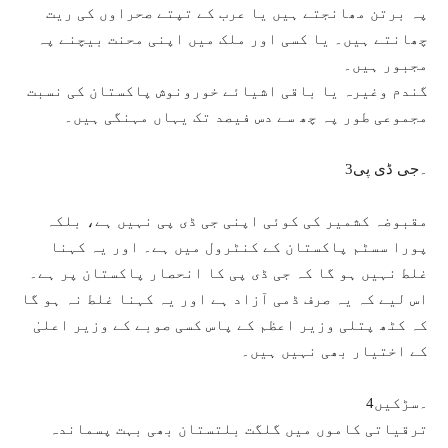
پہ برتن مھانجتے ہیں یا عرب کے تپتے صحراوں کی ریت
چھانتے ہیں۔ یا کسی اور ملک میں اپنی محنت بیچنے پہ
مجبور ہیں۔
گندم وغیرہ یا باقی اشیائے خورونوش پاکستان کی نسبت
مجموعی طور پہ چھ سے دس فیصد تک یہاں مہنگی ہیں۔
3۔جی ڈی پی
مقبوضہ کشمیر کی کوئی اپنی جی ڈی پی نہیں ہے، بلکہ
پورا سسٹم پاکستان کے کنٹرول میں ہے۔ اور یہ کہنا
غلط نہیں ہو گا کہ جی ڈی پی کا انحصار پاکستان پر ہے۔
اس لیے کہ یہ صرف ڈمی آزاد ہے اور یہ کہنا غلط نہ ہو گا
کہ کٹھ پتلی وزیر اعظم کے پاس کسی صوبے کے وزیر اعلیٰ
کے اختیار بھی نہیں ہیں۔
4۔سڑکیں
ترقیاتی کاموں میں گلگت بلتستان بھی بہت پسماندہ