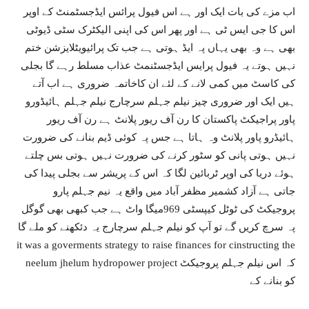
اب مزے کی بات ایک اور ہے اس فیول پرائس ایڈجسٹمنٹ کے اوپر
اس کا جی ایس ٹی ہے اور پھر اس کی اپنی الیکٹرک سٹی ڈیوٹی
بھی ہے وہ بھی یہاں پہ ایڈ ہوتی ہے جب تک پرائیویٹلایزشن ختم
نہیں ہوتے یہ فیول پرایس ایڈجسٹنمٹ عذاب مسلط رہے گا بجلی
کی کاسٹ میں کمی لانے کے لئے ان کاخاتمہ ضروری ہے اب آتے
ہیں ایک اور ضروری چیز نیلم جہلم سرچارج نیلم جہلم ہائیڈورو
پاور پراجیکٹ پاکستان کا رن آف ریور پلانٹ ہے رن آف ریور
ہائیڈرو پاور پلانٹ وہ ہاتا ہے جس پہ کوئی ڈیم بنانے کی ضرورت
نہیں ہوتی پانی کو سٹور کرنے کی ضرورت نہیں ہوتی بس چلتے
ہوئے دریا کی اوپر ٹربائین لگا کہ اس کے پریشر سے بجلی پیدا کی
جاتی ہے آزاد کشمیر مظفر آباد میں واقع یہ نیم جہلم پارو
پروجیکٹ کی ٹوٹل کیپسٹی 969میگا واٹ ہے جب کبھی بھی گوگل
پہ سرچ کریں گے تو آپ کو نیلم جہلم سرچارج یہ دئکھنے کو ملے گا
it was a goverments strategy to raise finances for cinstructing the
neelum jhelum hydropower project کہ اس نیلم جہلم پروجیکٹ
کو بنانے کے