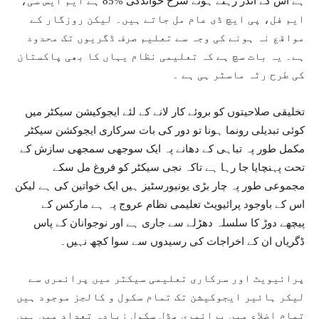
ہے اس کے اندر رہتے ہوئے شرح خواندگی %85 ہے ایم ایس سی،
ایم فل، پی ایچ ڈی عام مل جاتے ہیں۔ لیکن روزگار کے
مواقع نہ ہونے کی وجہ سے تعلیم صرف ڈگریوں تک محدود
ہے۔ یہ بات سچ ہے کہ تعلیمی نظام یہاں کا بھی پاکستان
کی طرح رٹہ ماسٹر ہی ہے ۔
تخلیقی صلاحیتوں کو بروئے کار لانے کے لئے ایجوکیشن سیکٹر میں
کوئی تبدیلی رونما ہونا تو دور کی بات سرکاری ایجوکشن سیکٹر
مکمل طور پہ تباہی کے دھانے پہ ایک سوجھی سمجھی سازش کے
تحت پہنچایا جا رہا ہے تاکہ نجی سیکٹر کو فروغ مل سکے
مجموعی طور پہ چار بڑی یونیورسٹیز ہیں ایک خواتین کی ہے لیکن
اس کے باوجود پرائیویٹ تعلیمی نظام عروج پہ ہے مارکس کے
پیچھے دوڑ کا سلسلہ دھڑلے سے جاری ہے اور نوجوانان کے پاس
ڈگریاں ان کے اخراجات کی رسیدوں سے سوا کچھ نہیں۔
پرائیویٹ اور سرکاری تعلیمی سیکٹر میں پرائمری سے
لیکر ہائیر ایجوکیشن تک تمام سکول و کالجز موجود ہیں
تمام اضلاع میں پرائمری مڈل سکول زیادہ تعداد میں ہیں