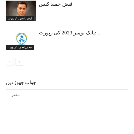
فیض حمید کیس
فیچرز/تجزیہ/رپورٹ
پانک نومبر 2023 کی رپورٹ:...
فیچرز/تجزیہ/رپورٹ
جواب چھوڑ دیں