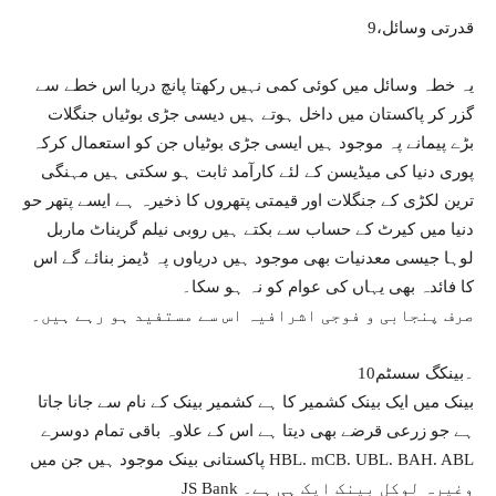
9،قدرتی وسائل
یہ خطہ وسائل میں کوئی کمی نہیں رکھتا پانچ دریا اس خطے سے
گزر کر پاکستان میں داخل ہوتے ہیں دیسی جڑی بوٹیاں جنگلات
بڑے پیمانے پہ موجود ہیں ایسی جڑی بوٹیاں جن کو استعمال کرکہ
پوری دنیا کی میڈیسن کے لئے کارآمد ثابت ہو سکتی ہیں مہنگی
ترین لکڑی کے جنگلات اور قیمتی پتھروں کا ذخیرہ ہے ایسے پتھر حو
دنیا میں کیرٹ کے حساب سے بکتے ہیں روبی نیلم گریناٹ ماربل
لوہا جیسی معدنیات بھی موجود ہیں دریاوں پہ ڈیمز بنائے گے اس
کا فائدہ بھی یہاں کی عوام کو نہ ہو سکا۔
صرف پنجابی و فوجی اشرافیہ اس سے مستفید ہو رہے ہیں۔
10۔بینکگ سسٹم
بینک میں ایک بینک کشمیر کا ہے کشمیر بینک کے نام سے جانا جاتا
ہے جو زرعی قرضے بھی دیتا ہے اس کے علاوہ باقی تمام دوسرے
پاکستانی بینک موجود ہیں جن میں HBL. mCB. UBL. BAH. ABL
JS Bank وغیرہ لوکل بینک ایک ہی ہے۔