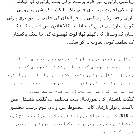
ریاستی پارٹیوں میں قوم پرست ترقی پسند پارٹیوں کو الیکشن
لڑنے کی اجازت نہیں دی جاتی بلکہ الیکشن کمیشن میں وہی
پارٹی رجسٹرڈ ہو سکتی ہے جو الحاق کی حامی ہے دوسری پارٹی
کو رجسٹرڈ ہی نہیں کیا جاتا۔ یہ کالا قانون اس لئے ہے کہ تاکہ
یہاں کے وسائل کی کھلم کھلا لوٹ کھسوٹ کی جا سکے پاکستان
کے سامنے کوئی بغاوت نہ کر سکے۔
لوکل پارٹیوں میں مسلم کانفرنس جو پاکستان الحاق
نواز ہے جبکہ جموں کشمیر لبریشن فرنٹ،جموں کشمیر
پیپلز نیشنل پارٹی، متحدہ کشمیر پیپلز نیشنل پارٹی،
عوامی ورکر پارٹی، این ایس ایف، جموں کشمیر نیشنل
عوامی پارٹی، عوامی محاز، یہ قوم پرست ہیں۔
گلگت بلتستان کی صورتحال بہت مختلف ہے گلگت بلتستان میں
پاکستان نواز پارٹیاں کافی مضبوط ہیں وہاں قوم پرست تنظینوں
نے 2010 کے بعد عوام میں کام شروع کیا جس کے نتائج کچھ
لیٹ آئیں گے پھر بھی چند ایک لوگ ہر فورم پہ ڈہسکس
ضرور کرتے ہیں۔