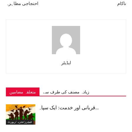
ناکام
احتجاجی مظاہرہ
ایڈیٹر
زیادہ مصنف کی طرف سے
متعلقہ مضامین
قربانی اور خدمت: ایک سپاہ...
فیچرز/تجزیہ/رپورٹ