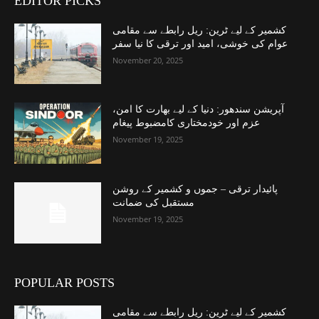
EDITOR PICKS
کشمیر کے لیے ٹرین: ریل رابطے سے مقامی
عوام کی خوشی، امید اور ترقی کا نیا سفر
November 20, 2025
آپریشن سندھور: دنیا کے لیے بھارت کا امن،
عزم اور خودمختاری کامضبوط پیغام
November 19, 2025
پائیدار ترقی – جموں و کشمیر کے روشن
مستقبل کی ضمانت
November 19, 2025
POPULAR POSTS
کشمیر کے لیے ٹرین: ریل رابطے سے مقامی