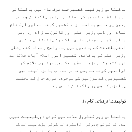
پاکستانی زیر قبضہ کشمیرجسے عرف عام میں پاکستانی
زیر انتظام کشمیر کہا جاتا ہے،اور پاکستان جو اس
زمین پر قابض ہے اسے آزاد کشمیر کہتا ہے اور ایک نام
نہاد اور ڈمی وزیر اعظم اور قانون ساز ادارہ بھی
بنایا گیا ہے جسکی ساری باگ دوڑ پاکستانی ملٹری
اسٹیبلشمنٹ کے ہاتھوں میں ہے۔واضح رہے کہ کٹھ پتلی
وزیر اعظم کو باقاعدہ کشمیر امور اسلام آباد چلاتا ہے
اور کٹھ پتلی وزیر اعظم ایک بھی سرکاری ملازم کو
ٹرانسپر کرنے سے بھی قاصر ہے۔اب جائزہ لیتے ہیں
کشمیریوں کے سرزمین کی موجودہ صورت حال کے مختلف
پہلوؤں کا جس پر پاکستان قابض ہے۔
1، ڈولپمنٹ\ ترقیاتی کام
پاکستانی زیر کنٹرول علاقے میں کوئی ڈویلپمینٹ نہیں
ہے۔ نہ کوئی چھوٹی انڈسٹری نہ کوئی بڑے پیمانے کا
کاروبار نہ روزگار کے مواقع۔ حتیٰ کہ ایک ماچس کی