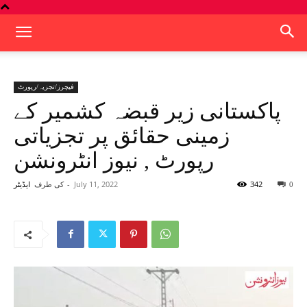
فیچرز/تجزیہ/رپورٹ
پاکستانی زیر قبضہ کشمیر کے
زمینی حقائق پر تجزیاتی
رپورٹ , نیوز انٹرونشن
342
July 11, 2022
-
کی طرف
0
ایڈیٹر