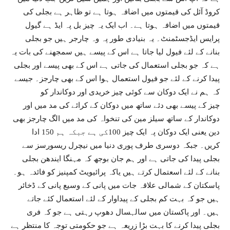
کروڈ آئل کی قیمتوں میں اضافہ ہوتا ہے تو ظاہر ہے بجلی کی
قیمتوں میں اضافہ ہوتا ہے۔ اب ایک یہ چیز بل پہ ایڈ ہے گیول
پرایس ایڈجسٹمنٹ۔ یہ بنیادی طور پہ وہ چارجر ہیں جو بجلی
بنانے کے لئے فیول لیا جاتا ہے اس کے پیسے ہیں سمجھنے کی بات یہ
ہے کہ جو بجلی استعمال کی جاتی ہے اس کے بھی پیسے اور بجلی
پیدا کرنے کے لئے جو فیول استعمال ہوا اس کے بھی چارجز۔ جیسے
کہ ہم نے ایک دوکان سے کوئی چیز خریدی اور دوکاندار کو
چیز کے پیسے بھی دئے ساتھ میں دوکان کے کرائے کی مد میں اور
دوکاندار کے ساتھ سیلز مین کی تنخواہ کی مد میں الگ چارجز بھی
دین یعنی ایک دوکان پہ ایک چیز 100کی ہے جبکہ ہم 150 ادا
کریں۔ جبکہ دوسری طرف پوری دنیا میں نیچرل ریسورسز سے
بجلی پیدا کی جاتی ہے اور ہم جان بوجھ کہ مہنگا ایندھن بجلی
بنانے کے لئے اسعتمال کرتے ہیں یاکہ پرائیویٹ کمپنیز کو فائدہ ہو۔
پاسکتان کے شمالی علاقہ جات میں پانی کے وسیع پانی کے ڈخائر
ہیں جو کہ بہت کم بجلی کے پیداوار کے لئے استعمال کئے جاتے
ہیں۔ اور پاکستان میں سالہسال دھوپ رہتی ہے جو کہ فری
بجلی پیدا کرنے کا بہت بڑا زریعہ ہے جو حکومتی توجہ کا منتظر ہے