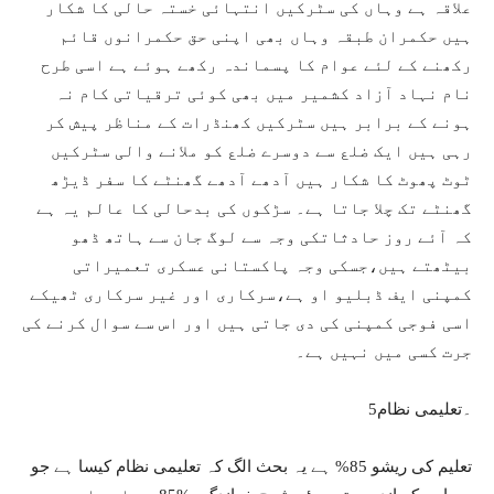
علاقہ ہے وہاں کی سٹرکیں انتہائی خستہ حالی کا شکار
ہیں حکمران طبقہ وہاں بھی اپنی حق حکمرانوں قائم
رکھنے کے لئے عوام کا پسماندہ رکھے ہوئے ہے اسی طرح
نام نہاد آزاد کشمیر میں بھی کوئی ترقیاتی کام نہ
ہونے کے برابر ہیں سٹرکیں کھنڈرات کے مناظر پیش کر
رہی ہیں ایک ضلع سے دوسرے ضلع کو ملانے والی سٹرکیں
ٹوٹ پھوٹ کا شکار ہیں آدھے آدھے گھنٹے کا سفر ڈیڑھ
گھنٹے تک چلا جاتا ہے۔ سڑکوں کی بدحالی کا عالم یہ ہے
کہ آئے روز حادثاتکی وجہ سے لوگ جان سے ہاتھ ڈھو
بیٹھتے ہیں،جسکی وجہ پاکستانی عسکری تعمیراتی
کمپنی ایف ڈبلیو او ہے،سرکاری اور غیر سرکاری ٹھیکے
اسی فوجی کمپنی کی دی جاتی ہیں اور اس سے سوال کرنے کی
جرت کسی میں نہیں ہے۔
5۔تعلیمی نظام
تعلیم کی ریشو 85% ہے یہ بحث الگ کہ تعلیمی نظام کیسا ہے جو