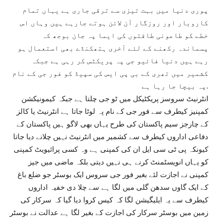
پوری دنیا میں بہت تیزی سے ترقی جاری ہے یہاں تمام
کاروبار اور روزگار آن لائن ہوتے جارہے ہیں وہاں اس
خطے کو طاعونی طاقتوں کی ایما پہ جان بوجھ کہ
پسماندہ رکھنے کے لئے آخری ہتھکنڈے بھی استعمال ہو
رہے ہیں دنیا فائیو جی پہ پریکٹس کر رہی ہے جبکہ
کشمیر میں تھری کے بی پی ایس کی سپیڈ کو فور جی کے نام
پہ بیچا جا رہا ہے.
انٹرنیٹ سروسز پریکٹیکل میں ٹو جی چلتا ہے جبکہ کیمونیکشن
کمپنیز کیطرف سے فور جی کے نام پہ لوٹا جاتا ہے انٹرنیٹ یا کالز
کے چارجز سیم پاکستان کی طرح یہاں بھی لاگو ہیں پاکستان کے
دفاعی اداروں کیطرف سے کشمیر میں انٹرنیٹ نہیں چلانے دیا جاتا
کیونکہ پی ٹی سی ایل ان کی کمپنی ہے وہ کسی پرائیویٹ کمپنی
کو یہاں انویسٹمنٹ کرنے ہی نہیں دیتی بلکہ ماضی میں جیز
کمپنی نے اجازت لئے بغیر فور جی سروس ایک بوسٹر جو ضلع باغ
کے ایک گاوں سدھن گلی میں لگا ہے سے چلا دی خفیہ اداروں
کیطرف سے یہ ایلیگیشن لگا کہ کیس کروا دیا گیا کہ سرکار کی
زمین میں بوسٹر سرکار کی اجازت کے بغیر لگا ہے عدالت نے بوسٹر