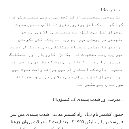
13۔منشیات
ایک سوجھی سمجھی سازش کے تحت یہاں بھی منشیات کو عام
کیا گیا ہے کالجز یونیورسٹیز کے طالب علموں سمیت
نوجوان نسل بہت تیزی سے منشیات پہ لگ رہی ہے جو
حکومتی سر پرستی میں۔ہو رہا ہے بلکہ کئی حکومتی
اراکین کا دھندہ منشیات سمگلنگ ہے،ہندوستانی کشمیر
میں یہاں سے منشیات کا ایک بڑا کاروبار اور اسمگلنگ
بھی ہو رہا ہے۔ ایک عالیہ رپورٹ کے مطابق پولیس اور
خخفیہ ادارے کے اہلکار اس میں برائے راست ملوث ہیں
اور نوجوان نسل میں اس کو پھیلا رہے ہیں جو خطرناک
صورتحال ہہو سکتی ہے۔
14۔مدرسے اور شدت پسندی کے کیمپؤں
جموں کشمیر نام نہاد آزاد کشمیر مذہبی شدت پسندی میں سر
فہرست رہا ہے لیکن 1990 کے بعد لیفٹ کے خیالات پروان چڑھنا