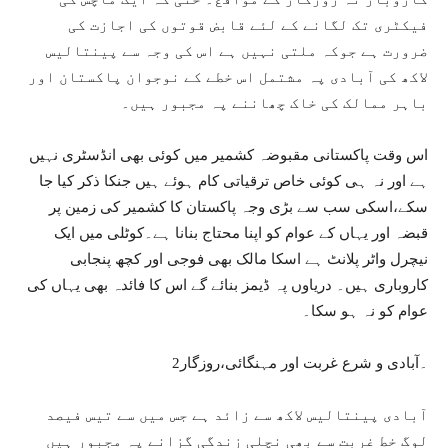
فیکٹری تک لگانے کے لئے قابض قوتوں کی اجازت کی
ضرورت ہے جوکہ ملتی نہیں ہے اس کی وجہ سے پینتالیس
لاکھ کی آبادی پہ مشتمل اس خطے کے نوجوان پاکستان اور
باہر ممالک کی خاک چھاننے پہ مجبور ہیں۔
اس وقت پاکستانی مقبوضہ کشمیر میں کوئی بھی انڈسٹری نہیں
ہے اور نہ ہی کوئی خاص ترقیاتی کام ہوئے ہیں جنکا ذکر کیا جا
سکے،اسکی سب سے بڑی وجہ پاکستان کا کشمیر کی زمین پر
قبضہ اور یہاں کے عوام کو اپنا محتاج بنانا ہے۔کوٹلی میں ایک
نیچرل واٹر پلانٹ ہے اسکا مالک بھی فوجی اور کچھ پنجابی
کاروباری ہیں۔ دریاوں پہ ڈیمز بنائے گے اس کا فائدہ بھی یہاں کی
عوام کو نہ ہو سکا۔
2۔آبادی و شرع غربت اور مہنگائی،روزگار
آبادی پینتالیس لاکھ سے زائد ہے جس میں سے تیس فیصد
لوگ خط غربت سے بھی نچلی زندگی گزانے پہ مجبور ہیں