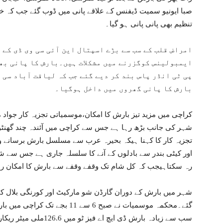
تنظیم بھی پانی پانی ہو گیا۔
امراض قلب کے سب سے بڑے اسپتال این آئی سی وی ڈی کے 
ایمبولینس کوگزرنے میں مشکلات ہیں۔بارش کا پانی بھر
پی ٹی انڈر پاس بند کر دیے گئے جب کہ لیاقت آباد سی 
بارش کا پانی گھروں میں داخل ہوگیا۔
کراچی میں مزید تیز بارش کا امکان،موسمیاتی تجزیہ کار جواد
شہر کی جانب بڑھ رہا ہے جس سے کراچی میں آئندہ چند گھنٹو
تجزیہ کار کا کہنا ہیکہ بحیرہ عرب سے مسلسل بارش برسانے وا
رہ سکتاہیجب کہ کل شام تک وقفے وقفے سے بارش کا امکان رہ
گئے۔محکمہ موسمیات نے صبح 6 سے 
سب سے زیادہ بارش ڈی ایچ اے فیز ٹو میں 126.6ملی میٹر ریکارڈ کی گئی۔