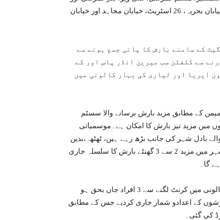
صبا ایونیو سمیت ڈیفنس کے علاقے پانی میں ڈوب گئے جب کہ خیابان بحریہ، 26 اسٹریٹ، خیابان مجاہد اور خیابان
گیٹ کے سامنے بارش کا پانی جمع ہونے سے
نے سے کلفٹن سب میرین انڈر پاس اور کے
ون ایریا اور لیاری کی بہار کالونی میں
 میمن کے مطابق مزید بارش برسانے والا سسٹم
ں میں مزید تیز بارش کا امکان ہے۔موسمیاتی
لے بادل شہر کی جانب بڑھ رہے ہیں، ٹھٹھہ،بدین
اور کیٹی بندر سے بادلوں کے آنے کا سلسلہ جاری ہے جس سے شہر میں مزید 2 سے 3 گھنٹے بارش کا سلسلہ جاری
ے گا۔
شہر میں بارش کے دوران گارڈن شو مارکیٹ اور کورنگی بلال کالونی میں کرنٹ لگنے سے 3 افراد جاں بحق ہو
11 بجے تک کراچی میں بارشوں کے اعدادو شمار جاری کردیے جس کے مطابق