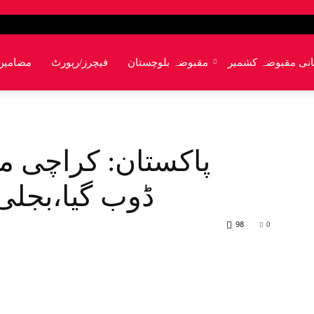
انی مقبوضہ کشمیر
مقبوضہ بلوچستان
فیچرز/رپورٹ
مضامین
پاکستان: کراچی 
ڈوب گیا،بجلی 
98
0