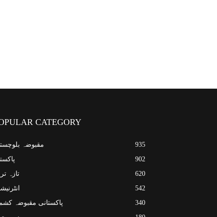
OPULAR CATEGORY
935
مقبوضہ بلوچست
902
پاکست
620
تازہ تر
542
انٹرنیش
340
پاکستانی مقبوضہ کشم