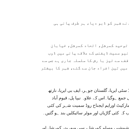
نے شہر کو ڈبو دیا، ہر طرف پانی ہی
ں توحید کمرشل، اتحاد کمرشل، خیابان
یو سمیت ڈیفنس کے علاقے پانی میں ڈوب
فے سے تیز با رش کا سلسلہ جاری ہے جس سے
 میں تین افراد جان سے گئے، شہر کا بیشتر
سٹی ایریا، گلستان جوہر، ایف بی ایریا، نارتھ
جمع ہوگیا۔اس کے علاوہ نیپا پل، قیوم آباد
رکیٹ اورایم ایجناح روڈ سمیت شہر کی کئی
ہ کئی گاڑیاں اور موٹر سائیکلیں بند ہو گئیں۔
ن شمشیر، مسلم کمرشل، سی ویو، بدر کمرشل اور