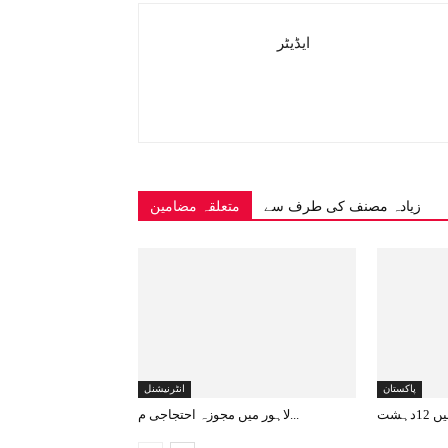
ایڈیٹر
زیادہ مصنف کی طرف سے
متعلقہ مضامین
پاکستان
انٹرنیشنل
لاہور میں مجوزہ احتجاجی م...