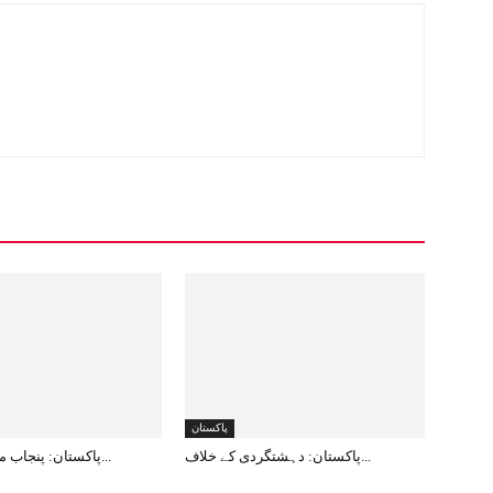
پاکستان
پاکستان: دہشتگردی کے خلاف...
پاکستان: پنجاب میں 12دہشت...