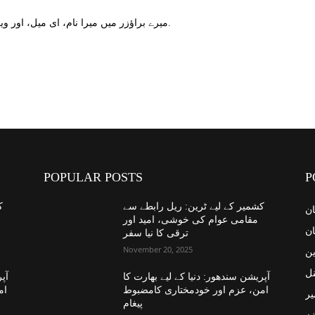
میرے براؤزر میں میرا نام، ای میل، اور ویب سائٹ محفوظ کریں اگلا وقت میں تبصرہ کریں.
POPULAR POSTS
P
کشمیر کے لیے ٹرین: ریل رابطے سے
ک
ان
مقامی عوام کی خوشی، امید اور
ان
ترقی کا نیا سفر
November 20, 2025
ین
نل
آپریشن سندھور: دنیا کے لیے بھارت کا
آپر
امن، عزم اور خودمختاری کامضبوط
ام
یر
پیغام