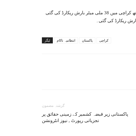
اس کے علاوہ پی اے ایف فیصل بیس 88، مسروربیسں 53 اور نارتھ کراچی میں 38 ملی میٹر بارش ریکارڈ کی گئی
کراچی
پاکستان
انتظامیہ ناکام
ٹیگز
گزشتہ مضمون
پاکستانی زیر قبضہ کشمیر کے زمینی حقائق پر
تجزیاتی رپورٹ , نیوز انٹرونشن