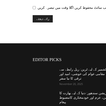
EDITOR PICKS
شمیر کے لیے ٹرین: ریل رابطے سے
مقامی عوام کی خوشی، امید اور
ترقی کا نیا سفر
November 20, 2025
یشن سندھور: دنیا کے لیے بھارت کا
ن، عزم اور خودمختاری کامضبوط
پیغام