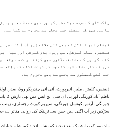
پاکستان کے سب سے بڑے شہرکراچی میں موسلا دھار بارش 
پانی، شہر کا بیشتر حصہ بجلی سے محروم ہو گیا ہے۔
ڈیفنس اور کلفٹن کے بھی کئی علاقے زیر آب آ گئے جہا
شمشیر، مسلم کمرشل، سی ویو، بدر کمرشل اور صبا ایون
گئے۔کراچی کے مختلف علاقوں میں گزشتہ رات سے وقفے وق
شہر کے کئی علاقے ڈوب گئے جب کہ کرنٹ لگنے کے واقعات
حصہ کئی گھنٹوں سے بجلی سے بھی محروم ہے۔
ڈیفنس، کلفٹن، ملیر، ائیرپورٹ، آئی آئی چندریگر روڈ، صدر، اولڈ 
ناظم آباد،کورنگی اور پی ای سی ایچ ایس میں بھی بارش کا پانی 
چورنگی، آرٹس کونسل چورنگی، سپریم کورٹ رجسٹری، زینب ما
سڑکیں زیر آب آگئی ہیں جس سے ٹریفک کی روانی متاثر ہے جب ک
رات بھر کی بارش کے بعد توحید کمرشل، اتحاد کمرشل، خیابا