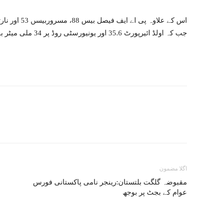
جب کہ اولڈ ائیرپورٹ 35.6 اور یونیورسٹی روڈ پر 34 ملی میٹر بارش ریکارڈ کی گئی۔
اگلا مضمون
مقبوضہ گلگت بلتستان:رینجر نامی پاکستانی فورس
عوام کے بجٹ پر بوجھ