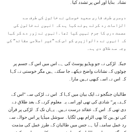
نشانہ بنایا اور اس پر تشدد کیا۔
دوسری طرف قاری سعید خوستی نے خاتون کی طرف سے
الزامات رد کرتے ہوئے کہا ہے کہ انہوں نے خاتون کی
عصمت دری کا جرم نہیں کیا تھا۔انہوں نے زور دے کر کہا
کہ انہوں نے دالوازیری کو اس کے ”غیر اسلامی عقائد” کی
وجہ سے طلاق دی ہے۔
جبکہ لڑکی نے جو ویڈیو پوسٹ کی ہے اس میں اس کے جسم پر
چوٹوں کے نشانات واضح دیکھے جا سکتے ہیں مگر خوستی نے کہا
کہ اس نے اسے کبھی نہیں مارا۔
طالبان جنگجو نے ایک بیان میں کہا کہ اس نے لڑکی سے ”اس کے
کہنے پر” شادی کی تھی اور اسے یہ معلوم کرنے کے بعد طلاق دے
دی تھی کہ اس کے عقائد درست نہیں۔ یہاں تک کہ لڑکی پر قرآن
کی توہین کا بھی الزام بھی لگایا۔ سوشل میڈٰیا پر اس حوالے سے
رد عمل سامنے آیا ہے جس میں طالبان کے طرز عمل کی مذمت