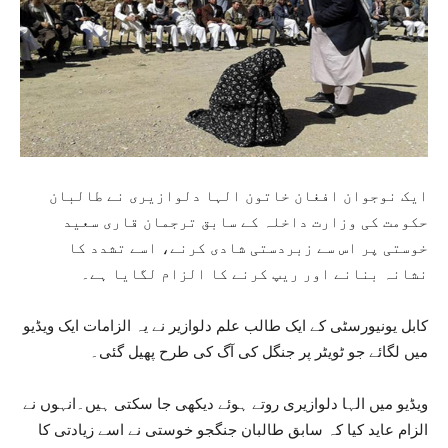
ایک نوجوان افغان خاتون الہا دلوازیری نے طالبان
حکومت کی وزارت داخلہ کے سابق ترجمان قاری سعید
خوستی پر اس سے زبردستی شادی کرنے، اسے تشدد کا
نشانہ بنانے اور ریپ کرنے کا الزام لگایا ہے۔
کابل یونیورسٹی کے ایک طالب علم دلوازیر نے یہ الزامات ایک ویڈیو
میں لگائے جو ٹویٹر پر جنگل کی آگ کی طرح پھیل گئی۔
ویڈیو میں الہا دلوازیری روتے ہوئے دیکھی جا سکتی ہیں۔انہوں نے
الزام عاید کیا کہ سابق طالبان جنگجو خوستی نے اسے زیادتی کا