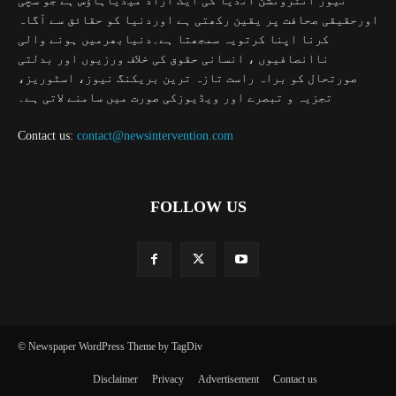
نیوز انٹرونشن انڈیا کی ایک آزاد میڈیاہاؤس ہے جو سچی
اورحقیقی صحافت پر یقین رکھتی ہے اوردنیا کو حقائق سے آگاہ
کرنا اپنا کرتویہ سمجھتا ہے۔دنیابھرمیں ہونے والی
ناانصافیوں ، انسانی حقوق کی خلاف ورزیوں اور بدلتی
صورتحال کو براہ راست تازہ ترین بریکنگ نیوز، اسٹوریز،
تجزیہ و تبصرے اور ویڈیوزکی صورت میں سامنے لاتی ہے۔
Contact us:
contact@newsintervention.com
FOLLOW US
© Newspaper WordPress Theme by TagDiv
Disclaimer
Privacy
Advertisement
Contact us