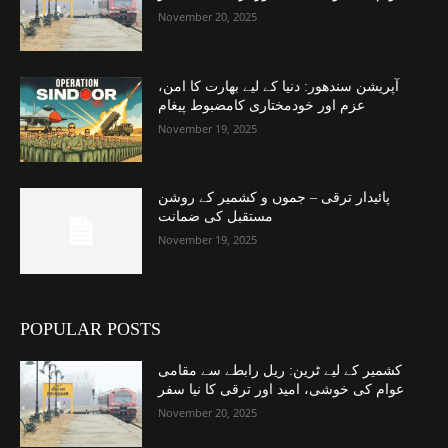
November 20, 2025
آپریشن سندھور: دنیا کے لیے بھارت کا امن،
عزم اور خودمختاری کامضبوط پیغام
November 19, 2025
پائیدار ترقی – جموں و کشمیر کے روشن
مستقبل کی ضمانت
November 19, 2025
POPULAR POSTS
کشمیر کے لیے ٹرین: ریل رابطے سے مقامی
عوام کی خوشی، امید اور ترقی کا نیا سفر
November 20, 2025