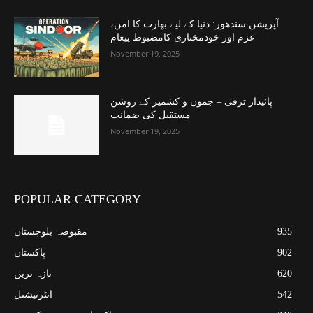
آپریشن سندھور: دنیا کے لیے بھارت کا امن،
عزم اور خودمختاری کامضبوط پیغام
November 19, 2025
پائیدار ترقی – جموں و کشمیر کے روشن
مستقبل کی ضمانت
November 19, 2025
POPULAR CATEGORY
935
مقبوضہ بلوچستان
902
پاکستان
620
تازہ ترین
542
انٹرنیشنل