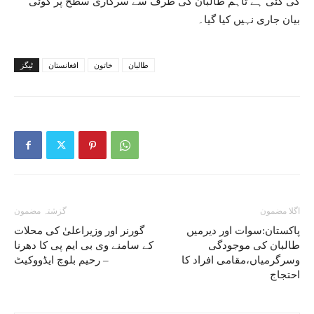
کی گئی ہے تاہم طالبان کی طرف سے سرکاری سطح پر کوئی
بیان جاری نہیں کیا گیا۔
طالبان
خاتون
افغانستان
ٹیگز
اگلا مضمون
گزشتہ مضمون
پاکستان:سوات اور دیرمیں
گورنر اور وزیراعلیٰ کی محلات
طالبان کی موجودگی
کے سامنے وی بی ایم پی کا دھرنا
وسرگرمیاں،مقامی افراد کا
– رحیم بلوچ ایڈووکیٹ
احتجاج