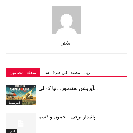
ایڈیٹر
زیادہ مصنف کی طرف سے
متعلقہ مضامین
آپریشن سندھور: دنیا کے لی...
انٹرنیشنل
پائیدار ترقی – جموں و کشم...
اداریہ