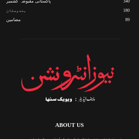
340
پاکستانی مقبوضہ کشمیر
180
ہندوستان
89
مضامین
ABOUT US