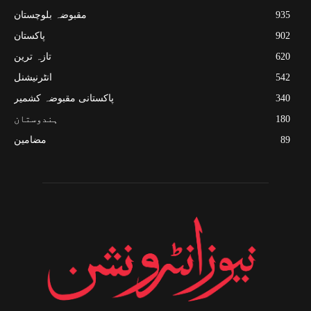
935
مقبوضہ بلوچستان
902
پاکستان
620
تازہ ترین
542
انٹرنیشنل
340
پاکستانی مقبوضہ کشمیر
180
ہندوستان
89
مضامین