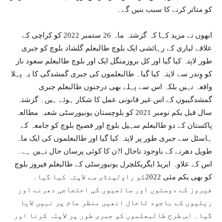
کو متاثر کرنے کا سبب بنیں گے۔
انھوں نے مزید کہا کہ گزشتہ ماہ 26 ستمبر 2022 کو کراچی کے
علاقے لیاری کے رہائشی ایک بلوچ طالبعلم گلشاد بلوچ کو جبری
طور لاپتہ کیا گیا اور کل بروزمنگل ایک اور بلوچ طالبعلم سعود ناز
کو وِندر سے لاپتہ کیا گیا۔ طالبعلموں کی جبری گمشدگی کا یہ پہلا
واقعہ نہیں بلکہ اس سے پہلے بھی درجنوں طالبعلم جبری
گمشدگییوں کے اس غیر قانونی عمل کا شکار ہوئے ہیں۔ گزشتہ
سال قبل یکم نومبر 2021 کو بلوچستان یونیورسٹی شعبہ مطالعہ
پاکستان کے دو طالبعلم سہیل بلوچ اور فصیح بلوچ کو جامعہ کے
ہاسٹل سے جبری طور پر لاپتہ کیا گیا اور طالبعلموں کی ایک ماہ
طویل دھرنے کے باوجود تاحال ا?ن کا کوئی پرسان حال نہیں ہے۔
اس کے علاوہ ایریڈ ایگریکلچرل یونیورسٹی کے طالبعلم فیروز بلوچ
کو بھی یکم مئی 2022کو راولپنڈی سے لاپتہ کیا گیا۔
فیروز کے دوستوں اور ساتھیوں کی احتجاجی دھرنے اور
ریلیوں کے باجود تاحال انھیں منظر عام پر نہیں لایا
گیا۔ اس طرح طالبعلموں کو جبری طور پر لاپتہ کرنا اور