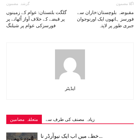
اگلا مضمون
گزشتہ مضمون
مقبوضہ بلوچستان:خاران سے
گلگت بلتستان: عوام کے زمینوں
فورسز ہاتھوں ایک اورنوجوان
پر قبضے کے خلاف آواز اُٹھانے پر
جبری طور پر لاپتہ
فورسزکی عوام پر شیلنگ
ایڈیٹر
زیادہ مصنف کی طرف سے
متعلقہ مضامین
خطے میں اب ایک نیوآرڈر نا...