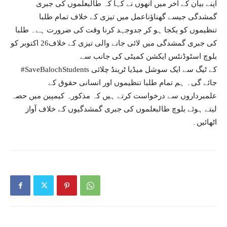
اپنے بیان کے آخر میں انھوں نے کہا کہ طالبعلموں کی جبری
گمشدگی جیسے گھناؤناعمل میں تیزی کے خلاف تمام طلبا
تنظیموں کو یکجا ہو کر جدوجہد کرنا وقت کی ضرورت ہے۔ طلبا
کی جبری گمشدگی میں لائی جانے والی تیزی کے خلاف26 اکتوبر کو
بلوچ اسٹوڈنٹس ایکشن کمیٹی کی جانب سے
#SaveBalochStudents کے ٹیگ سے ایک سوشل میڈیا ٹرینڈ چلائی
جائے گی۔ ہم تمام طلبا تنظیموں اور انسانی حقوق کے
علمبرداروں سے درخواست کرتے ہیں کہ مذکورہ کیمپین میں حصہ
لیتے ہوئے بلوچ طالبعلموں کی جبری گمشدگیوں کے خلاف آواز
اٹھائیں۔