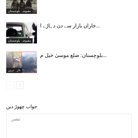
مقبوضہ بلوچستان
خاران بازار سے دن دہاڑے ا...
مقبوضہ بلوچستان
بلوچستان: ضلع موسیٰ خیل م...
تازہ ترین
جواب چھوڑ دیں