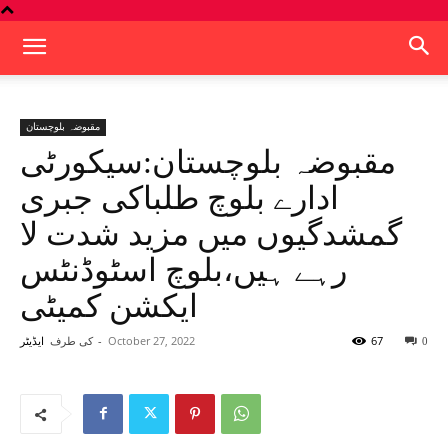
مقبوضہ بلوچستان
مقبوضہ بلوچستان:سیکورٹی
ادارے بلوچ طلباکی جبری
گمشدگیوں میں مزید شدت لا
رہے ہیں،بلوچ اسٹوڈنٹس
ایکشن کمیٹی
67
October 27, 2022
-
کی طرف
0
ایڈیٹر