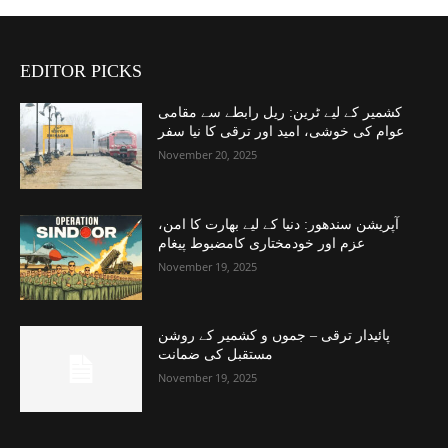
EDITOR PICKS
کشمیر کے لیے ٹرین: ریل رابطے سے مقامی
عوام کی خوشی، امید اور ترقی کا نیا سفر
November 20, 2025
آپریشن سندھور: دنیا کے لیے بھارت کا امن،
عزم اور خودمختاری کامضبوط پیغام
November 19, 2025
پائیدار ترقی – جموں و کشمیر کے روشن
مستقبل کی ضمانت
November 19, 2025