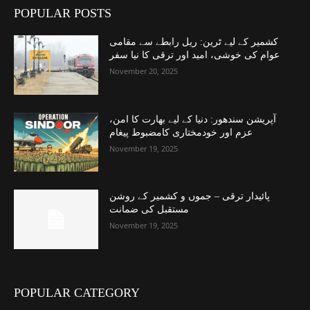
POPULAR POSTS
کشمیر کے لیے ٹرین: ریل رابطے سے مقامی
عوام کی خوشی، امید اور ترقی کا نیا سفر
November 20, 2025
آپریشن سندھور: دنیا کے لیے بھارت کا امن،
عزم اور خودمختاری کامضبوط پیغام
November 19, 2025
پائیدار ترقی – جموں و کشمیر کے روشن
مستقبل کی ضمانت
November 19, 2025
POPULAR CATEGORY