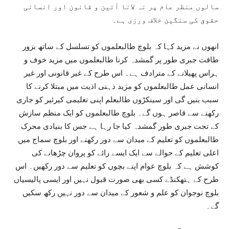
سالوں منظر عام پر نہ لانا آئین و قانون اور انسانی
حقوق کی سنگین خلاف ورزی ہے۔
انھوں نے مزید کہا کہ بلوچ طالبعلموں کو تسلسل کے ساتھ بزور
طاقت جبری طور پر گمشدہ کرنا طالبعلموں میں مزید خوف و
ہراس پھیلانے کے مترادف ہے۔ اس طرح کے غیر قانونی اور غیر
انسانی عمل طالبعلموں کو مزید ذہنی اذیت میں مبتلا کرنے کا
سبب بنیں گی اور سینکڑوں طالبعلم اپنی تعلیمی کیرئیر کو جاری
رکھنے سے قاصر ہوں گے۔ بلوچ طالبعلموں کو ایک منظم سازش
کے تحت جبری طور گمشدہ کیا جا رہا ہے جس کا بنیادی محرک
طالبعلموں کو تعلیم کے میدان سے دور رکھنے اور بلوچ سماج میں
اعلی تعلیم کے حوالے سے ایک ایسے رائے کو پروان چڑھانے کی
کوشش ہے کہ بلوچ عوام اپنے بچوں کو تعلیم سے دور رکھیں۔ اس
طرح کے ہتھکنڈے کسی بھی صورت قبول نہیں اور ایسی پالیسیاں
بلوچ نوجوان کو علم و شعور کے میدان سے دور نہیں رکھ سکیں
گے۔