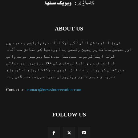
ABOUT US
نیوز انٹرونشن انڈیا کی ایک آزاد میڈیاہاؤس ہے جو سچی
اورحقیقی صحافت پر یقین رکھتی ہے اوردنیا کو حقائق سے آگاہ
کرنا اپنا کرتویہ سمجھتا ہے۔دنیابھرمیں ہونے والی
ناانصافیوں ، انسانی حقوق کی خلاف ورزیوں اور بدلتی
صورتحال کو براہ راست تازہ ترین بریکنگ نیوز، اسٹوریز،
تجزیہ و تبصرے اور ویڈیوزکی صورت میں سامنے لاتی ہے۔
Contact us:
contact@newsintervention.com
FOLLOW US