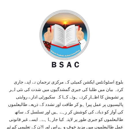
بلوچ اسٹوڈنٹس ایکشن کمیٹی کے مرکزی ترجمان نے اپنے جاری
کردہ بیان میں طلبا کی جبری گمشدگیوں میں شدت کی نئی لہر
پر تشویش کا اظہار کرتے ہوئے کہا کہ سکیورٹی ادارے روایتی
پالیسیوں پر عمل پیرا ہو کر طاقت اور تشدد کے ذریعے طالبعلموں
کی آواز کو دبانے کی کوشش کر رہے ہیں اور تسلسل کے ساتھ
طالبعلموں کو جبری طور پر لاپتہ کیا جارہا ہے۔ ایسے غیر قانونی
عمل طالبعلموں میں مزید خوف و ہراس اور ا?ن کے تعلیمی کیرئیر