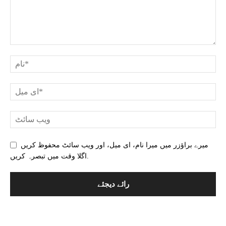
میرے براؤزر میں میرا نام، ای میل، اور ویب سائٹ محفوظ کریں
اگلا وقت میں تبصرہ کریں.