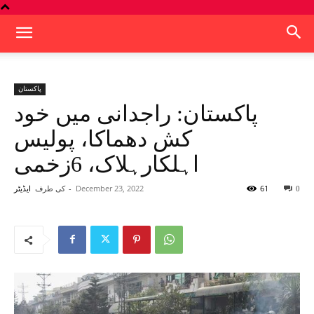
پاکستان
پاکستان: راجدانی میں خود
کش دھماکا، پولیس
اہلکارہلاک، 6زخمی
61
December 23, 2022
-
کی طرف
0
ایڈیٹر