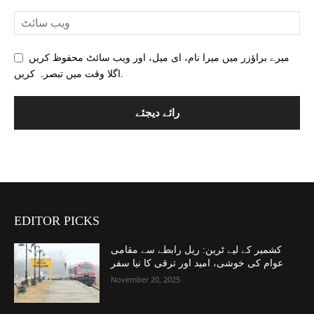
میرے براؤزر میں میرا نام، ای میل، اور ویب سائٹ محفوظ کریں
اگلا وقت میں تبصرہ کریں.
EDITOR PICKS
کشمیر کے لیے ٹرین: ریل رابطے سے مقامی
عوام کی خوشی، امید اور ترقی کا نیا سفر
November 20, 2025