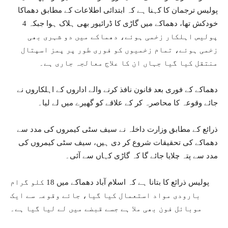
پولیس ترجمان کا کہنا ہے کہ ابتدائی اطلاعات کے مطابق دھماکا
خودکش تھا، دھماکے میں گاڑی کا ڈرائیور بھی ہلاک ہوا جبکہ 4
پولیس اہلکار زخمی ہوئے، دھماکے میں دو شہری بھی
زخمی ہوئے، تمام زخمیوں کو فوری طور پر پمز اسپتال
منتقل کیا گیا جہاں ان کا علاج معالجہ جاری ہے۔
دھماکے کے فوری بعد قانون نافذ کرنے والے اداروں کے اہلکاروں نے
جائے وقوعہ کا محاصرہ کر کے علاقے کو گھیرے میں لے لیا۔
ذرائع کے مطابق وزارت داخلہ نے سیف سٹی کیمروں کی مدد سے
دھماکے کی تحقیقات شروع کر دی ہیں، سیف سٹی کیمروں کی
مدد سے پتہ چلایا جائے گا کہ گاڑی کہاں سے آئی۔
پولیس ذرائع کا بتانا ہے کہ اسلام آباد دھماکے میں 18 کلو گرام
بارودی مواد استعمال کیا گیا، جائے وقوعہ سے ایک
موبائل فون بھی ملا ہے جسے قبضے میں لے لیا گیا ہے۔