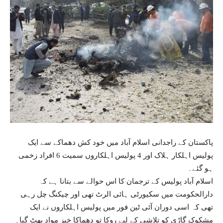
پاکستان کے راجدانی اسلام آباد میں خود کش دھماکے سے ایک
پولیس اہلکار ہلاک اور 4 پولیس اہلکاروں سمیت 6 افراد زخمی
ہو گئے۔
اسلام آباد پولیس کے ترجمان کا اس حوالے سے بتانا ہے کہ
دارالحکومت میں سکیورٹی ہائی الرٹ تھی اور چیکنگ چل رہی
تھی کہ اسی دوران آئی ٹین فور میں پولیس اہلکاروں نے ایک
مشکوک گاڑی کو تلاشی کے لیے روکا تو دھماکا خیز مواد پھٹ گیا۔