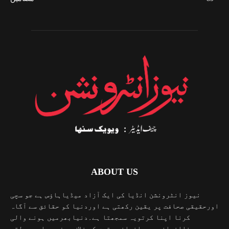
ABOUT US
نیوز انٹرونشن انڈیا کی ایک آزاد میڈیاہاؤس ہے جو سچی
اورحقیقی صحافت پر یقین رکھتی ہے اوردنیا کو حقائق سے آگاہ
کرنا اپنا کرتویہ سمجھتا ہے۔دنیابھرمیں ہونے والی
ناانصافیوں ، انسانی حقوق کی خلاف ورزیوں اور بدلتی