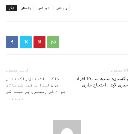
راجدانی
خود کش
پاکستان
ٹیگز
اگلا مضمون
گزشتہ مضمون
پاکستان: سندھ سے 10 افراد
گلگت بلتستان:پاکستانی
جبری لاپتہ، احتجاج جاری
فوج لینڈ مافیا کے ساتھ
عوام کی زمینوں پر قبضہ کر
رہی ہے۔