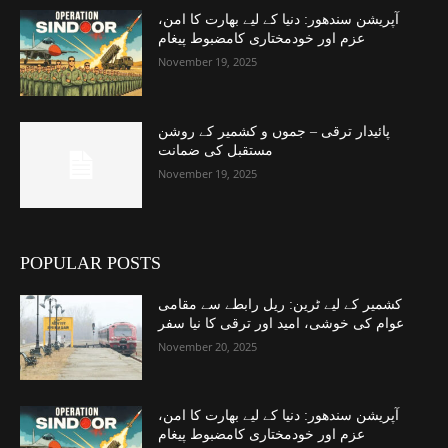
آپریشن سندھور: دنیا کے لیے بھارت کا امن،
عزم اور خودمختاری کامضبوط پیغام
November 19, 2025
پائیدار ترقی – جموں و کشمیر کے روشن
مستقبل کی ضمانت
November 19, 2025
POPULAR POSTS
کشمیر کے لیے ٹرین: ریل رابطے سے مقامی
عوام کی خوشی، امید اور ترقی کا نیا سفر
November 20, 2025
آپریشن سندھور: دنیا کے لیے بھارت کا امن،
عزم اور خودمختاری کامضبوط پیغام