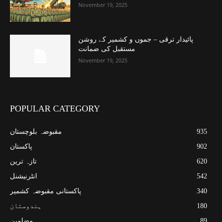
November 19, 2025
پائیدار ترقی – جموں و کشمیر کے روشن
مستقبل کی ضمانت
November 19, 2025
POPULAR CATEGORY
935
مقبوضہ بلوچستان
902
پاکستان
620
تازہ ترین
542
انٹرنیشنل
340
پاکستانی مقبوضہ کشمیر
180
ہندوستان
89
مضامین