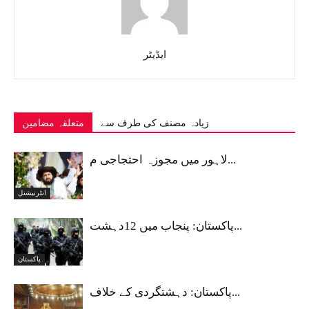
ایڈیٹر
زیادہ مصنف کی طرف سے
متعلقہ مضامین
لاہور میں مجوزہ احتجاجی م...
انٹرنیشنل
پاکستان: پنجاب میں 12دہشت...
پاکستان
پاکستان: دہشتگردی کے خلاف...