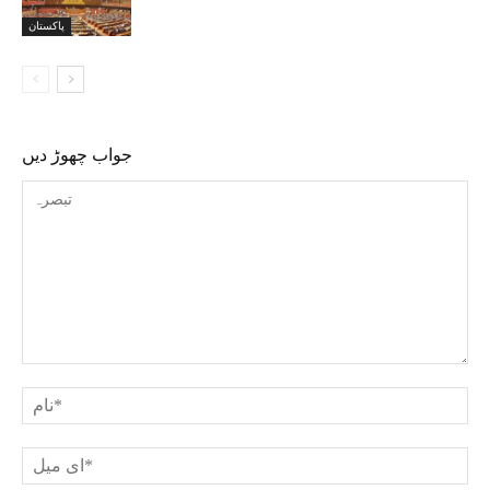
پاکستان
جواب چھوڑ دیں