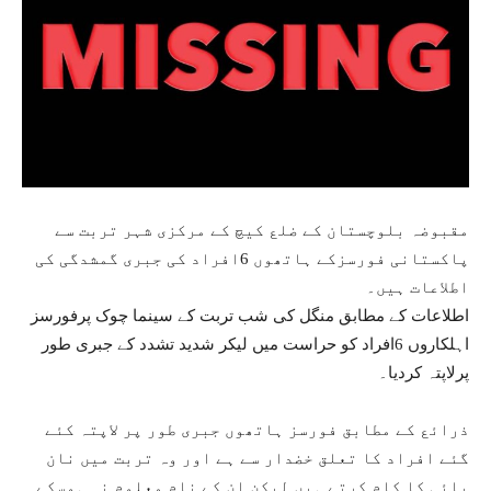
مقبوضہ بلوچستان کے ضلع کیچ کے مرکزی شہر تربت سے
پاکستانی فورسزکے ہاتھوں 6افراد کی جبری گمشدگی کی
اطلاعات ہیں۔
اطلاعات کے مطابق منگل کی شب تربت کے سینما چوک پرفورسز
اہلکاروں 6افراد کو حراست میں لیکر شدید تشدد کے جبری طور
پرلاپتہ کردیا۔
ذرائع کے مطابق فورسز ہاتھوں جبری طور پر لاپتہ کئے
گئے افراد کا تعلق خضدار سے ہے اور وہ تربت میں نان
بائی کا کام کرتے ہیں لیکن ان کے نام معلوم نہ ہوسکے۔