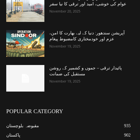
عوام کی خوشی، امید اور ترقی کا نیا سفر
November 20, 2025
آپریشن سندھور: دنیا کے لیے بھارت کا امن،
عزم اور خودمختاری کامضبوط پیغام
November 19, 2025
پائیدار ترقی – جموں و کشمیر کے روشن
مستقبل کی ضمانت
November 19, 2025
POPULAR CATEGORY
935
مقبوضہ بلوچستان
902
پاکستان