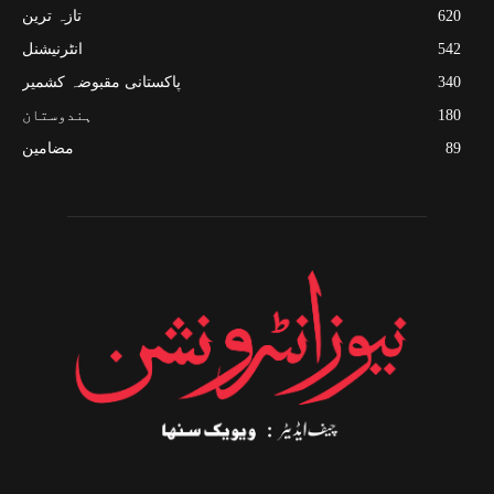
620
تازہ ترین
542
انٹرنیشنل
340
پاکستانی مقبوضہ کشمیر
180
ہندوستان
89
مضامین