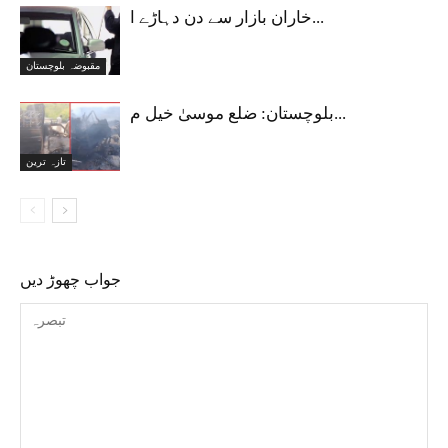
خاران بازار سے دن دہاڑے ا...
مقبوضہ بلوچستان
بلوچستان: ضلع موسیٰ خیل م...
تازہ ترین
جواب چھوڑ دیں