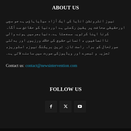
ABOUT US
نیوز انٹرونشن انڈیا کی ایک آزاد میڈیاہاؤس ہے جو سچی
اورحقیقی صحافت پر یقین رکھتی ہے اوردنیا کو حقائق سے آگاہ
کرنا اپنا کرتویہ سمجھتا ہے۔دنیابھرمیں ہونے والی
ناانصافیوں ، انسانی حقوق کی خلاف ورزیوں اور بدلتی
صورتحال کو براہ راست تازہ ترین بریکنگ نیوز، اسٹوریز،
تجزیہ و تبصرے اور ویڈیوزکی صورت میں سامنے لاتی ہے۔
Contact us:
contact@newsintervention.com
FOLLOW US