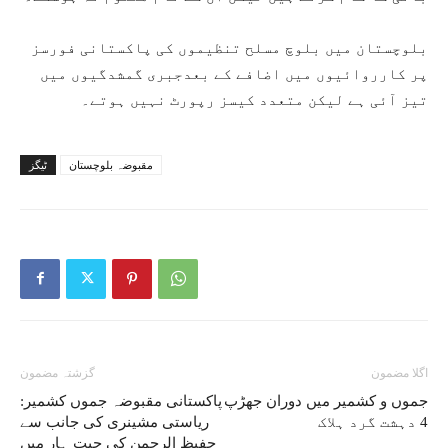
بلوچستان میں بلوچ مسلح تنظیموں کی پاکستانی فورسز
پر کارروائیوں میں اضافے کے بعدجبری گمشدگیوں میں
تیز آئی ہے لیکن متعدد کیسز رپورٹ نہیں ہوتے۔
مقبوضہ بلوچستان
ٹیگز
اگلا مضمون
گزشتہ مضمون
جموں و کشمیر میں دوران جھڑپ
پاکستانی مقبوضہ جموں کشمیر:
4 دہشت گرد ہلاک
ریاستی مشینری کی جانب سے
حفیظ الرحمن کی جیت ہار میں