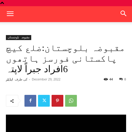
مقبوضہ بلوچستان
مقبوضہ بلوچستان:ضلع کیچ
پاکستانی فورسز ہاتھوں
6افراد جبراً لاپتہ
44
December 29, 2022
-
کی طرف
0
ایڈیٹر