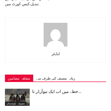
تبدیل،کیس کورٹ میں
ایڈیٹر
زیادہ مصنف کی طرف سے
متعلقہ مضامین
خطے میں اب ایک نیوآرڈر نا...
مقبوضہ بلوچستان