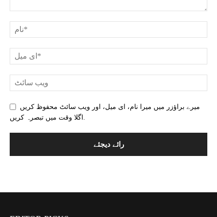
میرے براؤزر میں میرا نام، ای میل، اور ویب سائٹ محفوظ کریں
اگلا وقت میں تبصرہ کریں.