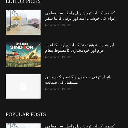
EDITOR PICKS
کشمیر کے لیے ٹرین: ریل رابطے سے مقامی
عوام کی خوشی، امید اور ترقی کا نیا سفر
November 20, 2025
آپریشن سندھور: دنیا کے لیے بھارت کا امن،
عزم اور خودمختاری کامضبوط پیغام
November 19, 2025
پائیدار ترقی – جموں و کشمیر کے روشن
مستقبل کی ضمانت
November 19, 2025
POPULAR POSTS
کشمیر کے لیے ٹرین: ریل رابطے سے مقامی