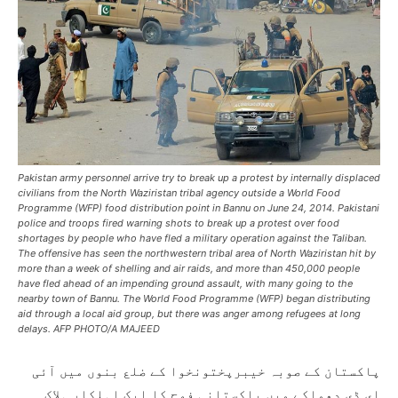
Pakistan army personnel arrive try to break up a protest by internally displaced
civilians from the North Waziristan tribal agency outside a World Food
Programme (WFP) food distribution point in Bannu on June 24, 2014. Pakistani
police and troops fired warning shots to break up a protest over food
shortages by people who have fled a military operation against the Taliban.
The offensive has seen the northwestern tribal area of North Waziristan hit by
more than a week of shelling and air raids, and more than 450,000 people
have fled ahead of an impending ground assault, with many going to the
nearby town of Bannu. The World Food Programme (WFP) began distributing
aid through a local aid group, but there was anger among refugees at long
delays. AFP PHOTO/A MAJEED
پاکستان کے صوبہ خیبرپختونخوا کے ضلع بنوں میں آئی
ای ڈی دھماکے میں پاکستانی فوج کا ایک اہلکار ہلاک