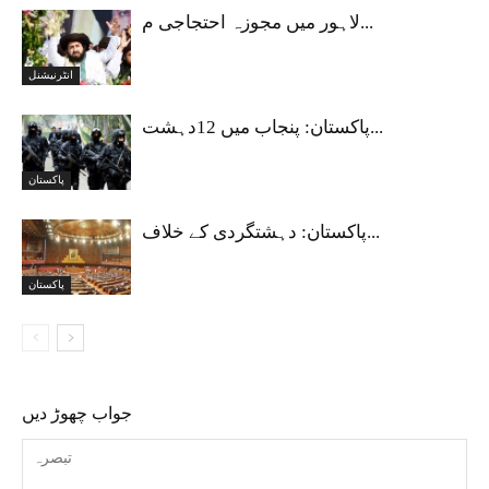
لاہور میں مجوزہ احتجاجی م...
انٹرنیشنل
پاکستان: پنجاب میں 12دہشت...
پاکستان
پاکستان: دہشتگردی کے خلاف...
پاکستان
جواب چھوڑ دیں