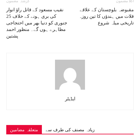
اگلا مضمون
گزشتہ مضمون
مقبوضہ بلوچستان کے علاقے
نقیب مسعود کے قاتل راؤ انوار
قلات میں ہندؤں کا تین روزہ
کی بری ہونے کے خلاف 25
تاریخی میلہ شروع
جنوری کو دنیا بھر میں احتجاجی
مظاہرے ہوں گے۔ منظور احمد
پشتین
ایڈیٹر
زیادہ مصنف کی طرف سے
متعلقہ مضامین