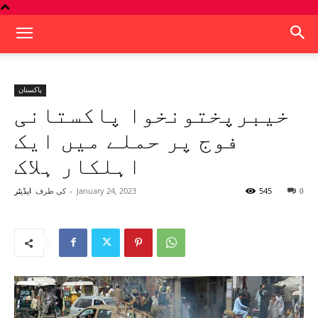
پاکستان
خیبرپختونخوا پاکستانی
فوج پر حملے میں ایک
اہلکار ہلاک
545
January 24, 2023
-
کی طرف
0
ایڈیٹر