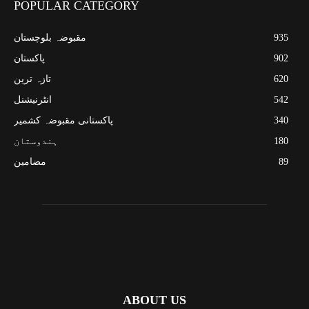
POPULAR CATEGORY
935
مقبوضہ بلوچستان
902
پاکستان
620
تازہ ترین
542
انٹرنیشنل
340
پاکستانی مقبوضہ کشمیر
180
ہندوستان
89
مضامین
ABOUT US