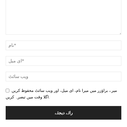
میرے براؤزر میں میرا نام، ای میل، اور ویب سائٹ محفوظ کریں
اگلا وقت میں تبصرہ کریں.