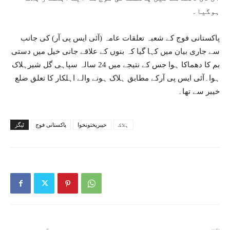
ہوگیا۔
پاکستانی فوج کے شعبہ تعلقات عامہ (آئی ایس پی آر) کی جانب
سے جاری بیان میں کہا گیا کہ بنوں کے علاقے جانی خیل میں دستی
بم کا دھماکا ہوا جس کے نتیجے میں 24 سالہ سپاہی گل شیرہلاک
ہوا۔آئی ایس پی آرکے مطابق ہلاک ہونے والے اہلکار کا تعلق ضلع
خیبر سے تھا۔
ہلاک
خیبرپختونخوا
پاکستانی فوج
ٹیگز