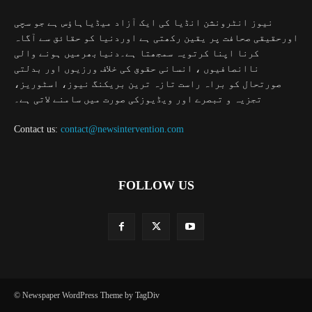
نیوز انٹرونشن انڈیا کی ایک آزاد میڈیاہاؤس ہے جو سچی
اورحقیقی صحافت پر یقین رکھتی ہے اوردنیا کو حقائق سے آگاہ
کرنا اپنا کرتویہ سمجھتا ہے۔دنیابھرمیں ہونے والی
ناانصافیوں ، انسانی حقوق کی خلاف ورزیوں اور بدلتی
صورتحال کو براہ راست تازہ ترین بریکنگ نیوز، اسٹوریز،
تجزیہ و تبصرے اور ویڈیوزکی صورت میں سامنے لاتی ہے۔
Contact us:
contact@newsintervention.com
FOLLOW US
© Newspaper WordPress Theme by TagDiv