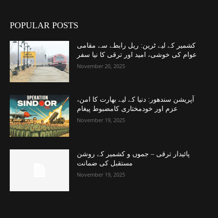
POPULAR POSTS
کشمیر کے لیے ٹرین: ریل رابطے سے مقامی
عوام کی خوشی، امید اور ترقی کا نیا سفر
November 20, 2025
آپریشن سندھور: دنیا کے لیے بھارت کا امن،
عزم اور خودمختاری کامضبوط پیغام
November 19, 2025
پائیدار ترقی – جموں و کشمیر کے روشن
مستقبل کی ضمانت
November 19, 2025