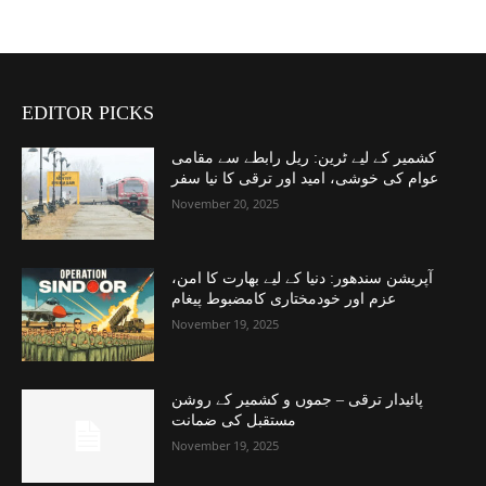
EDITOR PICKS
کشمیر کے لیے ٹرین: ریل رابطے سے مقامی
عوام کی خوشی، امید اور ترقی کا نیا سفر
November 20, 2025
آپریشن سندھور: دنیا کے لیے بھارت کا امن،
عزم اور خودمختاری کامضبوط پیغام
November 19, 2025
پائیدار ترقی – جموں و کشمیر کے روشن
مستقبل کی ضمانت
November 19, 2025