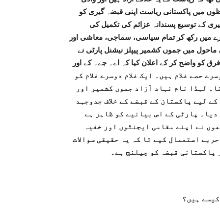
فظوں میں پاکستانی ریاست اپنی قبضہ گیری کو
ری کے توسیع پسندانہ عزائم کی تکمیل کی
رے میں رکھ کر تمام سیاسی، سماجی، معاشی اور
 ماحول میں جموں کشمیر پیپلز نیشنل پارٹی نے
ح کر کے اعلان کیا کہ اے۔ جے۔ کے اور GB پاکستان کے قبضے میں ہیں
سرے حصے غلام ہیں۔ ایک غلام دوسرے غلام کو
ا۔ لہذٰا نام نہاد آزاد جموں کشمیر اور
کے لیے پاکستان کے قبضے کے خلاف جدوجہد
دیا۔ پارٹی کے اس بیانیے کو ظاہر ہے
ھوں نے اپنے مقامی ایجنٹوں اور خفیہ
ربے استعمال کیے تا کہ یہ حقیقی سوالات
 پاکستانی قبضہ کو چیلنج ہے۔
کیسے ہیں؟