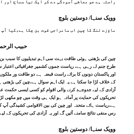
راستہ ہے جو معاشی آسودگی دے کر ایک نیا سماج اور ا
وویک سنہا/ دوستین بلوچ
ماؤزے تنگ کا چین اب سامراجی قوت بن چکا ہے،کیا آپ ک
حبیب الرحم
چین کی بڑھتی ہوئی طاقت بہت سی اہم تبدیلیوں کا سبب بن 
طرح جنم لے رہی ہے، ریاست جموں کشمیر جغرافیائی اعتبار س
اور پاکستان دونوں کا برائے راست قبضہ ہے دو طاقت ور ملکوں
کے خلاف لڑا جا سکتا ہے یہ ایک اہم سوال ہے،چین کی بڑھتی
آزادی کے لیے جدوجہد کرنے والی اقوام کو کسی ایسی حکمت عم
تحریکوں کی حمایت پر آمادہ ہو ایک ہی وقت میں چو مکھی لڑا
ہے،ریاست ہائے متحدہ اور چین کی بین الاقوامی کشیدگی آپ 
رس منفی نتائج سامنے آئیں گے اور یہ آزادی کی تحریکوں کے لیے 
وویک سنہا/ دوستین بلوچ