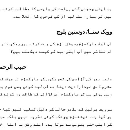
ہم اپنی چھینی گئی ریاست کی واپسی کا مطالبہ کرتے 
ہیں تو ہمارا مطالبہ ان کی فوجوں کا انخلا ہے۔
وویک سنہا/ دوستین بلوچ
آپ لوگ مارکسزم،سوشل ازم کی بات کرتے ہیں،مگر دنیا 
اس تناظر میں آپ اپنی جہد کو کیسے دیکھتے ہیں؟
حبیب الرحم
دنیا بھر کی آزادی کی تحریکوں کو مارکسزم نہ صرف تس
مشروط حقِ خودارادیت دیتا ہے اس لیے کوئی بھی قوم جب
رہی ہوتی ہے تو مارکسزم اس لڑائی کو طاقت ور کرنے ک
سوویت یونین کے بکھر جانے کو دلیل تسلیم نہیں کیا ج
ہو گیا ہے۔ نیشنلزم چونکہ کوئی نظریہ نہیں بلکہ حب 
کو اپنی جنم بھومی سے ہوتا ہے۔ اپنے وطن پہ اپنا اخ