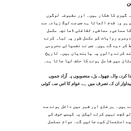
ن
ہ گیری کا شکار ہیں۔ اور مقبوضہ لوگوں
ہر وہ قدم اٹھاتا ہے جس سے لوگ زیادہ سے
 کا سماجی، معاشی، ثقافتی ڈھانچہ مکمل
دوسری روایات کو مکمل طور پہ تباہ کرنے
ط کر دیے گے ہیں۔ جس نے نفسیاتی محرومی
ند کرنے والوں پہ پابندیاں ہیں۔ تاریخ
تان میں شامل ہونے کا حلف لیا جاتا ہے۔
ا کرنے والے چھوٹے بڑے منصوبوں پہ آزاد جموں
پیداوار ان کے تصرف میں ہے عوام کا اس سے کوئی
ے ہیں۔ ہر ضلع اور شہر میں داخل ہونے سے
تو کچھ نہیں کرتے لیکن یہ کیمپ خوف کی
لیے استعمال کیے جائیں گے۔ عوام مسلسل