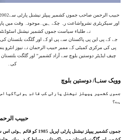
اور سیکریٹری نشرواشاعت رہ چکے ہیں۔موجودہ وقت میں پار
نے طلباء سیاست جموں کشمیر نیشنل اسٹوڈنٹس
جے کے پی این پی پاکستان سے پی او کے اور گلگت بلتستان کی
پی کی مرکزی کمیٹی کے ممبر حبیب الرحمان نے نیوز انٹرو ینش
چیف ایڈیٹر دوستین بلوچ سے آزاد کشمیر” اور گلگت بلتستان پ
کی۔
وویک سنہا/ دوستین بلوچ
جموں کشمیر پیپلز نیشنل پارٹی کب قائم ہوئی؟کیااس 
ہے؟
حبیب الرحم
جموں کشمیر پیپلز نیشنل پارٹی ا
کشمیر اور گلگت بلتستان میں پاکستانی مسلط کردہ بیانیہ حاوی 