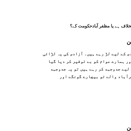
یخلاف ہے یا مظفر آبادحکومت کے؟
ن
ی کے لیے لڑ رہے ہیں۔ آزادی کی یہ لڑائی
ور ہمارے عوام کو بے توقیر کر دیا گیا
 لیے جدوجہد کر رہے ہیں تو یہ جدوجہد
فرآباد والے تو بیچارے گونگے اور
ن