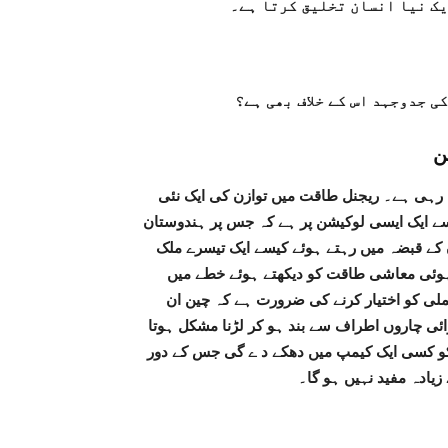
یک نیا انسان تخلیق کرتا ہے۔
ی جدوجہد اس کے خلاف بھی ہے؟
ن
رہی ہے۔ ریجنل طاقت میں توازن کی ایک نئی
ے ایک ایسی لوکیشن پر ہے کہ جس پر ہندوستان
 کے قبضہ میں رہتے ہوئے کیسے ایک تیسرے ملک
 ہوئی معاشی طاقت کو دیکھتے ہوئے خطے میں
لی کو اختیار کرنے کی ضرورت ہے کہ چین ان
ئی چاروں اطراف سے بند ہو کر لڑنا مشکل ہوتا
کو کسی ایک کیمپ میں دھکے د ے گی جس کے دور
زیادہ مفید نہیں ہو گا۔