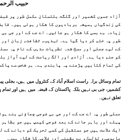
حبیب الرحم
آزاد جموں کشمیر اور گلگت بلتستان مکمل طور پر قبض
کی زندگیاں ہمیشہ بربادیوں کا شکار ہوتی ہیں۔ قابض 
زیادہ بے بسی کا شکار ہو جائیں۔ اے جے کے اور جی بی
طور پہ ختم کر دیا گیا ہے۔ تہذیب، ثقافت، زبان اور 
کے لیے جعلی اور مسخ شدہ نظریات مذہب کے نام پہ مسل
کو جنم دیا ہے۔ آزادی اور الگ ریاست کے لیے آواز بل
کی تمام کتابیں پڑھنے پہ پابندی ہے۔ ہر شخص سے پاکس
تمام وسائل براہ راست اسلام آباد کے کنٹرول میں ہیں، بجلی پید
کشمیر، جی بی نہیں بلکہ پاکستان کے قبضہ میں ہیں اور تمام 
تعلق نہیں۔
عملی طور پہ اے جے کے اور جی بی فوجی چھاؤنی بنے ہوئ
پہلے اور باہر جانے کے بعد فوجی کیمپ ہیں جو بظاہر 
ایک علامت ہیں جو مستقبل کی کسی تحریک کو دبانے کے 
مایوسی، تذلیل، بے یقینی اور غلامی کا شکار ہیں۔