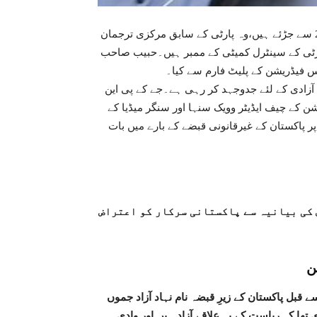
حبیب الرحمن صاحب جموں کشمیر پیپلز نیشنل پارٹی سے2002 سے جڑئے ہیں،وہ پارٹی کے سابق مرکزی ترجمان
ٹی کے سینٹرل کمیٹی کے ممبر ہیں۔حبیب صاحب
 فیڈریشن کے پلیٹ فارم سے کیا۔
 آزادی کے لئے جدوجہد کر رہی ہے۔جے کے پی این
ن کے چیف ایڈیٹر وویک سنہا اور سنگر میڈیا کے
ر پاکستان کے غیرقانونی قبضے کے بارے میں بات
کی بیانیہ سے پاکستانی سرکار کو اعتراض
ن
پریل 1985 کو قائم ہوئی اس سے قبل پاکستان کے زیرِ قبضہ نام نہاد آزاد جموں
تھا کہ ریاست کے یہ علاقے آزاد ہیں اور وادی