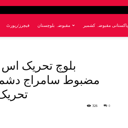
پاکستانی مقبوضہ کشمیر
مقبوضہ بلوچستان
فیچرز/رپورٹ
بلوچ تحریک اس
مضبوط سامراج دشمن
تحریک
326
0