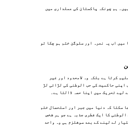
ہیں۔ ہم چونکہ پاکستان کی عملداری میں
میں اب یہ نعرہ اور سلوگن ختم ہو چکا تو
ن
لیم کرتا ہے بلکہ وہ لامحدود اور غیر
 اپنی حاکمیت کی حب الوطنی کی لڑائی لڑ
ے لیے تحریک میں اپنا حصہ ڈالتا ہے۔
ا سکتا کہ دنیا میں جبر اور استحصال ختم
الوطنی کا ایک فطری جذبہ ہے جو ہر شخص
تیار لے لینے کے بعد سوشلزم ہی وہ واحد