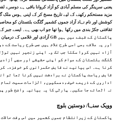
یعنی سرینگر کی مسلم آبادی کو آزاد کروانا باقی ہے دوسرے ل
مزید مستحکم رکھنے کے لیے تاریخ مسخ کر کے اپنی ہوس ملک گی
کوشش اور نام نہاد آزاد جموں کشمیر گلگت بلتستان کو محاص
ثقافتی جکڑ بندی میں رکھا ہوا تھا جو اب بھی ہے۔ ایسے جبر کے
آزادی اور غلامی کے درمیان فرق کو واض
اور یہ علاقے بھی اسی طرح غلام ہیں جس طرح ریاست کے دو
آزاد نہیں کروا سکتا جب تک وہ اپنی زنجیر نہیں توڑت
گلگت بلتستان کے عوام کو اپنی حقیقی اور سچی آزادی 
کرنا ہے۔ اس بیانیے نے قابض حکمرانوں کو خوفزدہ کر 
قابض ریاست پاکستان نے برادشت نہیں کرنا تھا تو ان
اداروں کے ذریعے خوف،دھمکیوں، الزامات سمیت تمام ح
نہ اٹھائے جا سکیں۔ پارٹی کا یہ بیانیہ واضح طور پر
وویک سنہا/ دوستین بلوچ
پاکستان کے زیرانتظام جموں کشمیر میں اس وقت حالات 