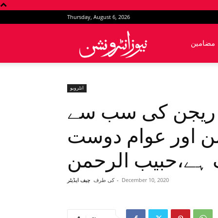
Thursday, August 6, 2026
News
مضامین
Intervention
انٹرویو
 ریجن کی سب سے
 اور عوام دوست
 ہے،حبیب الرحمن
December 10, 2020
-
کی طرف
چیف ایڈیٹر