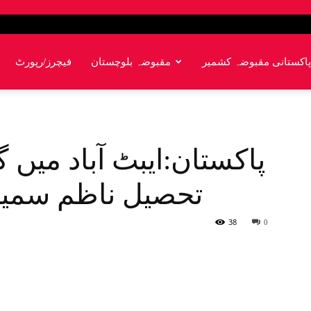
پاکستانی مقبوضہ کشمیر
مقبوضہ بلوچستان
فیچرز/رپورٹ
پاکستان:ایبٹ آباد میں 
تحصیل ناظم سمیت 10 افراد 
38
0