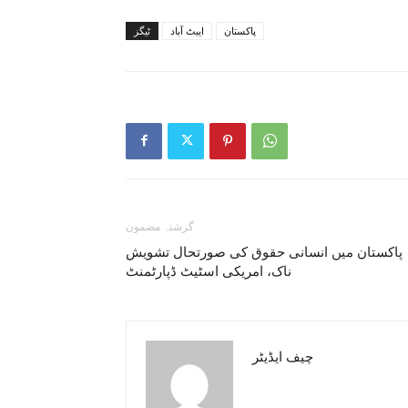
پاکستان
ایبٹ آباد
ٹیگز
گزشتہ مضمون
پاکستان میں انسانی حقوق کی صورتحال تشویش
ناک، امریکی اسٹیٹ ڈپارٹمنٹ
چیف ایڈیٹر