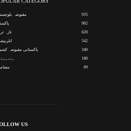
OPULAR CATEGORY
935
مقبوضہ بلوچست
902
پاکست
620
تازہ تر
542
انٹرنیش
340
پاکستانی مقبوضہ کشم
180
ہندوستا
89
مضامی
OLLOW US