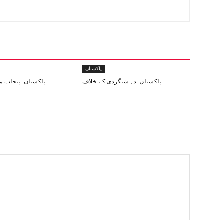
پاکستان
پاکستان: دہشتگردی کے خلاف...
پاکستان: پنجاب میں 12دہشت...