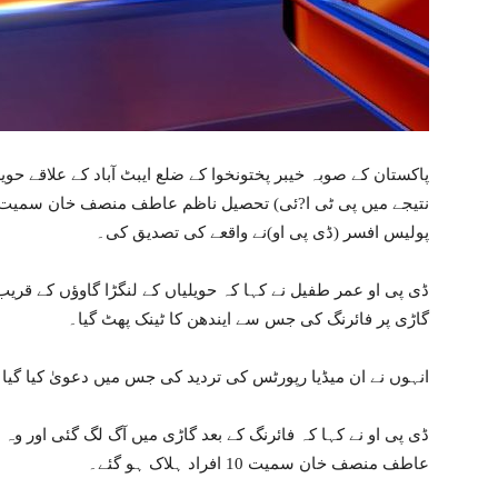
پاکستان کے صوبہ خیبر پختونخوا کے ضلع ایبٹ آباد کے علاقے ح
پولیس افسر (ڈی پی او)نے واقعے کی تصدیق کی۔
ڈی پی او عمر طفیل نے کہا کہ حویلیاں کے لنگڑا گاوؤں کے قر
گاڑی پر فائرنگ کی جس سے ایندھن کا ٹینک پھٹ گیا۔
انہوں نے ان میڈیا رپورٹس کی تردید کی جس میں دعویٰ کیا گیا کہ
ڈی پی او نے کہا کہ فائرنگ کے بعد گاڑی میں آگ لگ گئی اور وہ
عاطف منصف خان سمیت 10 افراد ہلاک ہو گئے۔