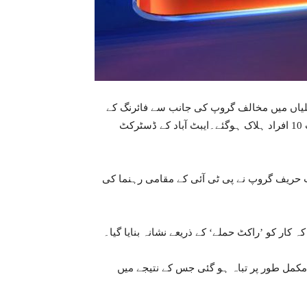
ویلیاں میں مخالف گروپ کی جانب سے فائرنگ کے
نتیجے میں پی ٹی ا?ئی) تحصیل ناظم عاطف منصف خان سمیت 10 افراد ہلاک ہوگئے۔ایبٹ آباد کے ڈسٹرکٹ
یب حریف گروپ نے پی ٹی آئی کے مقامی رہنما کی
 کار کو ’راکٹ حملے‘ کے ذریعے نشانہ بنایا گیا۔
 مکمل طور پر تباہ ہو گئی جس کے نتیجے میں