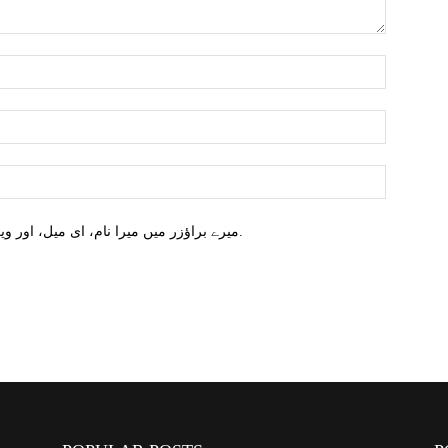
میرے براؤزر میں میرا نام، ای میل، اور ویب سائٹ محفوظ کریں اگلا وقت میں تبصرہ کریں.