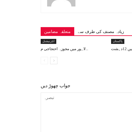
زیادہ مصنف کی طرف سے
متعلقہ مضامین
پاکستان
انٹرنیشنل
لاہور میں مجوزہ احتجاجی م...
جواب چھوڑ دیں