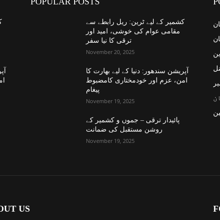
POPULAR POSTS
P
کشمیر کے لیے ٹرین: ریل رابطے سے
ک
ان
مقامی عوام کی خوشی، امید اور
ان
ترقی کا نیا سفر
November 20, 2025
ین
نل
آپریشن سندھور: دنیا کے لیے بھارت کا
آپر
امن، عزم اور خودمختاری کامضبوط
ام
یر
پیغام
ن
November 19, 2025
ن
پائیدار ترقی – جموں و کشمیر کے
روشن مستقبل کی ضمانت
November 19, 2025
OUT US
F