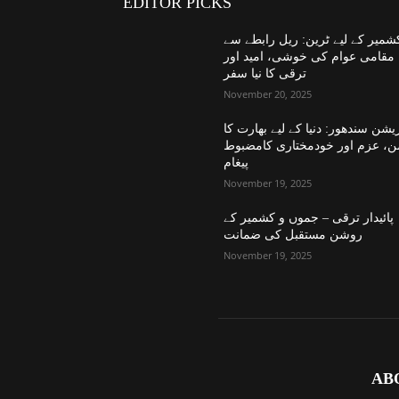
EDITOR PICKS
شمیر کے لیے ٹرین: ریل رابطے سے
مقامی عوام کی خوشی، امید اور
ترقی کا نیا سفر
November 20, 2025
یشن سندھور: دنیا کے لیے بھارت کا
ن، عزم اور خودمختاری کامضبوط
پیغام
November 19, 2025
پائیدار ترقی – جموں و کشمیر کے
روشن مستقبل کی ضمانت
November 19, 2025
AB