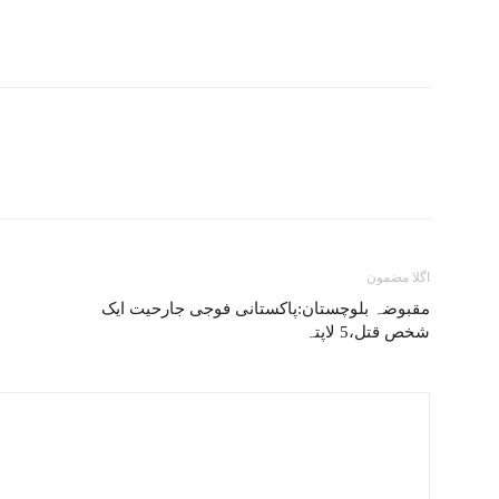
اگلا مضمون
مقبوضہ بلوچستان:پاکستانی فوجی جارحیت ایک
شخص قتل،5 لاپتہ