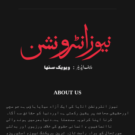
ABOUT US
نیوز انٹرونشن انڈیا کی ایک آزاد میڈیاہاؤس ہے جو سچی
اورحقیقی صحافت پر یقین رکھتی ہے اوردنیا کو حقائق سے آگاہ
کرنا اپنا کرتویہ سمجھتا ہے۔دنیابھرمیں ہونے والی
ناانصافیوں ، انسانی حقوق کی خلاف ورزیوں اور بدلتی
صورتحال کو براہ راست تازہ ترین بریکنگ نیوز، اسٹوریز،