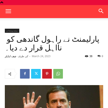
ہندوستان
پارلیمنٹ نے راہول گاندھی کو
نااہل قرار دے دیا۔
38
March 24, 2023
-
کی طرف
0
چیف ایڈیٹر