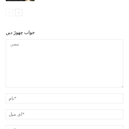
جواب چھوڑ دیں