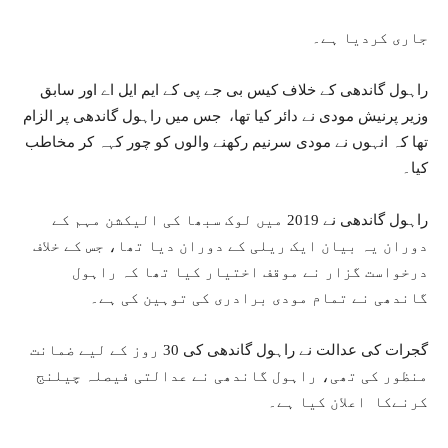
جاری کردیا ہے۔
راہول گاندھی کے خلاف کیس بی جے پی کے ایم ایل اے اور سابق
وزیر پرنیش مودی نے دائر کیا تھا، جس میں راہول گاندھی پر الزام
تھا کہ انہوں نے مودی سرنیم رکھنے والوں کو چور کہہ کر مخاطب
کیا۔
راہول گاندھی نے 2019 میں لوک سبھا کی الیکشن مہم کے
دوران یہ بیان ایک ریلی کے دوران دیا تھا، جس کے خلاف
درخواست گزار نے موقف اختیار کیا تھا کہ راہول
گاندھی نے تمام مودی برادری کی توہین کی ہے۔
گجرات کی عدالت نے راہول گاندھی کی 30 روز کے لیے ضمانت
منظور کی تھی، راہول گاندھی نے عدالتی فیصلہ چیلنج
کرنےکا اعلان کیا ہے۔