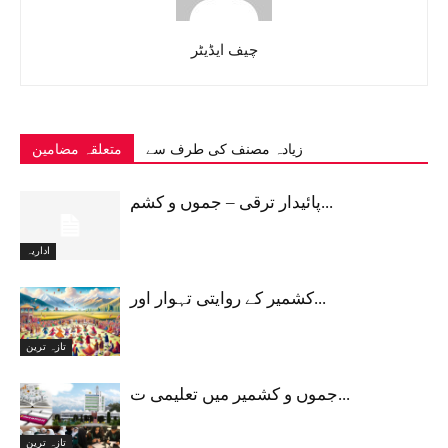
چیف ایڈیٹر
زیادہ مصنف کی طرف سے
متعلقہ مضامین
پائیدار ترقی – جموں و کشم...
اداریہ
کشمیر کے روایتی تہوار اور...
تازہ ترین
جموں و کشمیر میں تعلیمی ت...
تازہ ترین