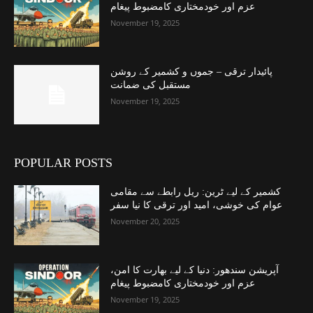
عزم اور خودمختاری کامضبوط پیغام
November 19, 2025
پائیدار ترقی – جموں و کشمیر کے روشن
مستقبل کی ضمانت
November 19, 2025
POPULAR POSTS
کشمیر کے لیے ٹرین: ریل رابطے سے مقامی
عوام کی خوشی، امید اور ترقی کا نیا سفر
November 20, 2025
آپریشن سندھور: دنیا کے لیے بھارت کا امن،
عزم اور خودمختاری کامضبوط پیغام
November 19, 2025