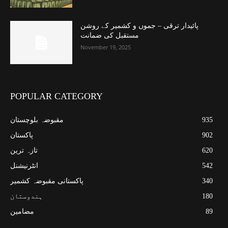
پائیدار ترقی – جموں و کشمیر کے روشن
مستقبل کی ضمانت
November 19, 2025
POPULAR CATEGORY
935
مقبوضہ بلوچستان
902
پاکستان
620
تازہ ترین
542
انٹرنیشنل
340
پاکستانی مقبوضہ کشمیر
180
ہندوستان
89
مضامین