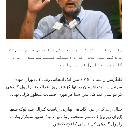
پارلیمنٹ نے گزشتہ روز بھارتی عدالت کی جانب سے ہتک
عزت کیس میں مجرم قرار دینےکے فیصلے کے بعد راہول
گاندھی کو نااہل قرار دیا ہے۔
کانگریس رہنما نے 2019 میں ایک انتخابی ریلی کے دوران مودی
سرنیم سے متعلق بیان دیا تھا،گزشتہ روز عدالت نے راہول گاندھی
کو دو سال قید کی سزا سنا کر فوری ضمانت منظور کرلی تھی۔
خیال رہے کہ راہول گاندھی بھارتی ریاست کیرالہ سے لوک سبھا
(ایوان زیریں) کے ممبر منتخب ہوئے تھے، لوک سبھا سیکرٹریٹ نے
راہول گاندھی کی نااہلی کا نوٹیفکیشن