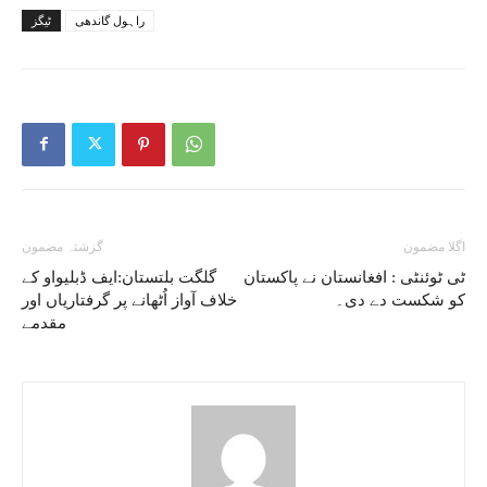
راہول گاندھی
ٹیگز
اگلا مضمون
گزشتہ مضمون
ٹی ٹوئنٹی : افغانستان نے پاکستان
گلگت بلتستان:ایف ڈبلیواو کے
کو شکست دے دی۔
خلاف آواز اُٹھانے پر گرفتاریاں اور
مقدمے