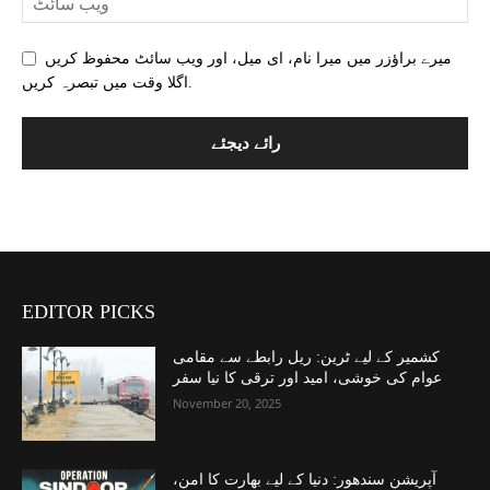
میرے براؤزر میں میرا نام، ای میل، اور ویب سائٹ محفوظ کریں
اگلا وقت میں تبصرہ کریں.
EDITOR PICKS
کشمیر کے لیے ٹرین: ریل رابطے سے مقامی
عوام کی خوشی، امید اور ترقی کا نیا سفر
November 20, 2025
آپریشن سندھور: دنیا کے لیے بھارت کا امن،