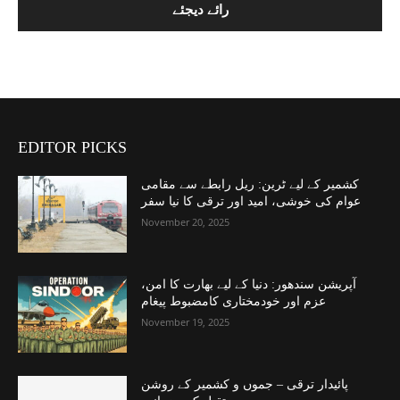
EDITOR PICKS
کشمیر کے لیے ٹرین: ریل رابطے سے مقامی
عوام کی خوشی، امید اور ترقی کا نیا سفر
November 20, 2025
آپریشن سندھور: دنیا کے لیے بھارت کا امن،
عزم اور خودمختاری کامضبوط پیغام
November 19, 2025
پائیدار ترقی – جموں و کشمیر کے روشن