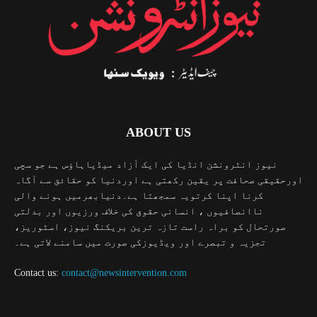
ABOUT US
نیوز انٹرونشن انڈیا کی ایک آزاد میڈیاہاؤس ہے جو سچی
اورحقیقی صحافت پر یقین رکھتی ہے اوردنیا کو حقائق سے آگاہ
کرنا اپنا کرتویہ سمجھتا ہے۔دنیابھرمیں ہونے والی
ناانصافیوں ، انسانی حقوق کی خلاف ورزیوں اور بدلتی
صورتحال کو براہ راست تازہ ترین بریکنگ نیوز، اسٹوریز،
تجزیہ و تبصرے اور ویڈیوزکی صورت میں سامنے لاتی ہے۔
Contact us:
contact@newsintervention.com