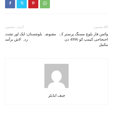
اگلا مضمون
گزشتہ مضمون
وائس فار بلوچ مسنگ پرسنز کے
مقبوضہ بلوچستان: ایک اور تشدد
احتجاجی کیمپ کو 4996 دن
زدہ لاش برآمد
مکمل
چیف ایڈیٹر