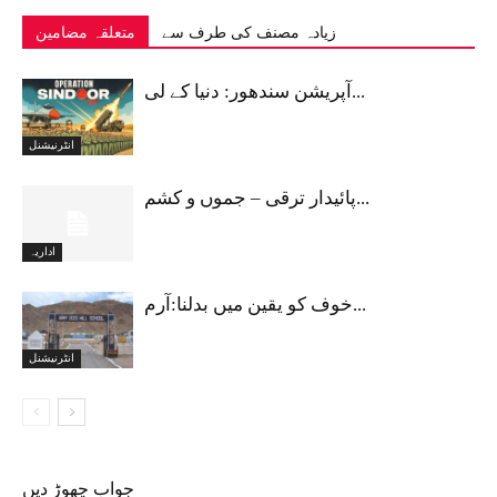
زیادہ مصنف کی طرف سے
متعلقہ مضامین
آپریشن سندھور: دنیا کے لی...
انٹرنیشنل
پائیدار ترقی – جموں و کشم...
اداریہ
خوف کو یقین میں بدلنا:آرم...
انٹرنیشنل
جواب چھوڑ دیں