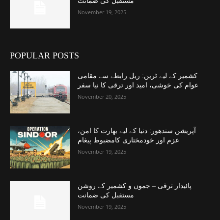
مستقبل کی ضمانت
November 19, 2025
POPULAR POSTS
کشمیر کے لیے ٹرین: ریل رابطے سے مقامی
عوام کی خوشی، امید اور ترقی کا نیا سفر
November 20, 2025
آپریشن سندھور: دنیا کے لیے بھارت کا امن،
عزم اور خودمختاری کامضبوط پیغام
November 19, 2025
پائیدار ترقی – جموں و کشمیر کے روشن
مستقبل کی ضمانت
November 19, 2025