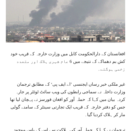
افغانستان کے دارالحکومت کابل میں وزارت خارجہ کے قریب خود
کش بم دھماکے کے نتیجے میں 6 عام شہری ہلاک اور متعدد
زخمی ہوگئے۔
غیر ملکی خبر رساں ایجنسی ’اے ایف پی‘ کے مطابق ترجمان
وزارت داخلہ نے سماجی رابطوں کی ویب سائٹ ٹوئٹر پر جارہ
کردہ بیان میں کہا کہ حملہ آور کو افغان فورسز نے پہچان لیا تھا
جس کو دفتر خارجہ کے قریب ایک تجارتی سینٹر کے سامنے گولی
مار کر ہلاک کردیا گیا۔
ترجمان نے کہا کہ حملہ آور کی ہلاکت سے اس کے پاس موجود