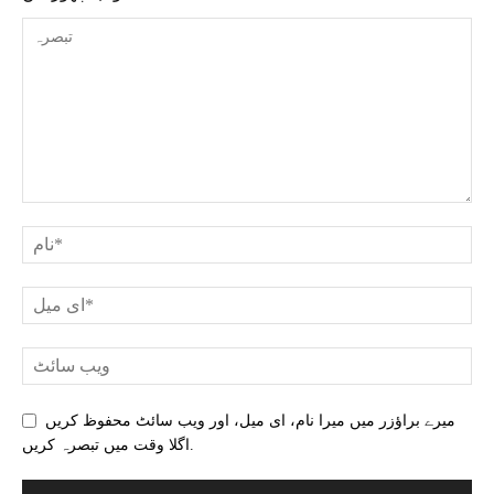
میرے براؤزر میں میرا نام، ای میل، اور ویب سائٹ محفوظ کریں
اگلا وقت میں تبصرہ کریں.