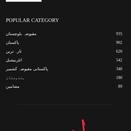
POPULAR CATEGORY
935
مقبوضہ بلوچستان
902
پاکستان
620
تازہ ترین
542
انٹرنیشنل
340
پاکستانی مقبوضہ کشمیر
180
ہندوستان
89
مضامین