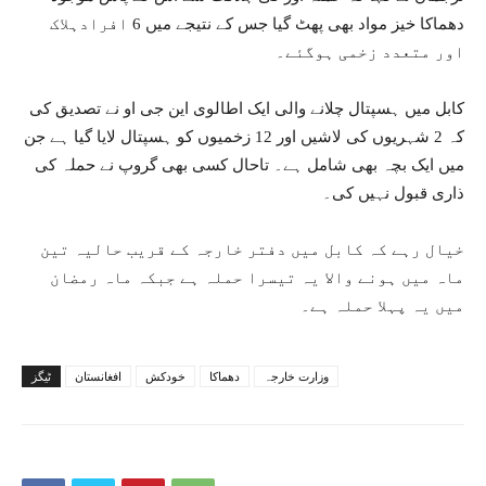
دھماکا خیز مواد بھی پھٹ گیا جس کے نتیجے میں 6 افرادہلاک
اور متعدد زخمی ہوگئے۔
کابل میں ہسپتال چلانے والی ایک اطالوی این جی او نے تصدیق کی
کہ 2 شہریوں کی لاشیں اور 12 زخمیوں کو ہسپتال لایا گیا ہے جن
میں ایک بچہ بھی شامل ہے۔ تاحال کسی بھی گروپ نے حملہ کی
ذاری قبول نہیں کی۔
خیال رہے کہ کابل میں دفتر خارجہ کے قریب حالیہ تین
ماہ میں ہونے والا یہ تیسرا حملہ ہے جبکہ ماہ رمضان
میں یہ پہلا حملہ ہے۔
وزارت خارجہ
دھماکا
خودکش
افغانستان
ٹیگز